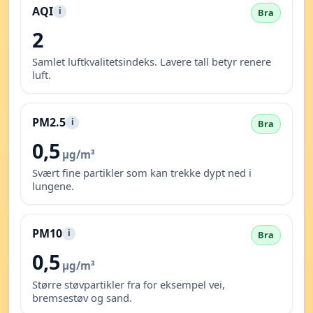
AQI
i
Bra
2
Samlet luftkvalitetsindeks. Lavere tall betyr renere
luft.
PM2.5
i
Bra
0,5
µg/m³
Svært fine partikler som kan trekke dypt ned i
lungene.
PM10
i
Bra
0,5
µg/m³
Større støvpartikler fra for eksempel vei,
bremsestøv og sand.