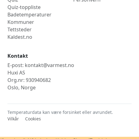
Quiz-toppliste
Uke 30
8,9°C
20. juli 2026
Badetemperaturer
Uke 31
9,9°C
2. aug. 2026
Kommuner
Uke 32
8,0°C
4. aug. 2026
Tettsteder
Kaldest.no
Kontakt
E-post: kontakt@varmest.no
Huxi AS
Org.nr: 930940682
Oslo, Norge
Temperaturdata kan være forsinket eller avrundet.
Vilkår
Cookies