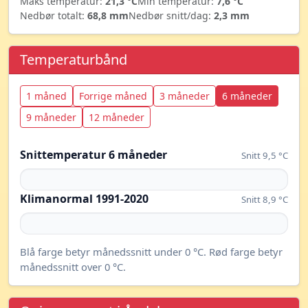
Maks temperatur:
21,3 °C
Min temperatur:
7,6 °C
Nedbør totalt:
68,8 mm
Nedbør snitt/dag:
2,3 mm
Temperaturbånd
1 måned
Forrige måned
3 måneder
6 måneder
9 måneder
12 måneder
Snittemperatur 6 måneder
Snitt 9,5 °C
Klimanormal 1991-2020
Snitt 8,9 °C
Blå farge betyr månedssnitt under 0 °C. Rød farge betyr
månedssnitt over 0 °C.