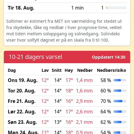
Tir 18. Aug.
1 min
1
Soltimer er estimert fra MET sin værmelding for stedet ut
fra skydekke, tåke og nedbør i hver prognose-time, vektet
mot tiden mellom soloppgang og solnedgang. Solindeks
viser hvor solfylt døgnet er på en skala fra 0 til 100.
10-21 dagers varsel
Oppdatert 14:30
Dag
Lav
Snitt
Høy
Nedbør
Nedbørsrisiko
M
Ons 19. Aug.
12°
14°
17°
1,4 mm
58 %
Tor 20. Aug.
12°
14°
18°
1,6 mm
60 %
Fre 21. Aug.
12°
14°
16°
2,9 mm
70 %
Lør 22. Aug.
12°
14°
17°
2,6 mm
64 %
Søn 23. Aug.
12°
13°
16°
2,1 mm
62 %
Man 24. Aug.
11°
14°
18°
0,9 mm
54 %