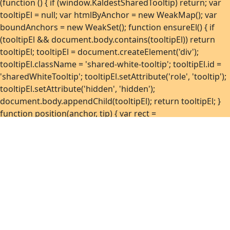
(function () { if (window.KaldestSharedTooltip) return; var
tooltipEl = null; var htmlByAnchor = new WeakMap(); var
boundAnchors = new WeakSet(); function ensureEl() { if
(tooltipEl && document.body.contains(tooltipEl)) return
tooltipEl; tooltipEl = document.createElement('div');
tooltipEl.className = 'shared-white-tooltip'; tooltipEl.id =
'sharedWhiteTooltip'; tooltipEl.setAttribute('role', 'tooltip');
tooltipEl.setAttribute('hidden', 'hidden');
document.body.appendChild(tooltipEl); return tooltipEl; }
function position(anchor, tip) { var rect =
anchor.getBoundingClientRect(); var tipRect =
tip.getBoundingClientRect(); var vw = window.innerWidth
|| document.documentElement.clientWidth || 0; var vh =
window.innerHeight ||
document.documentElement.clientHeight || 0; var margin
= 8; var left = rect.left + (rect.width / 2) - (tipRect.width / 2);
if (left < margin) left = margin; if (left + tipRect.width > vw -
margin) left = Math.max(margin, vw - margin -
tipRect.width); var top = rect.top - tipRect.height - 10; if (top