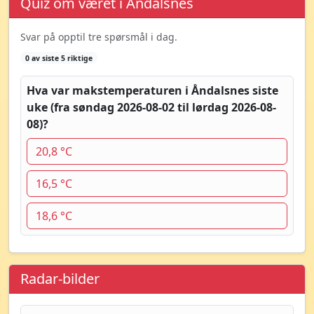
Quiz om været i Åndalsnes
Svar på opptil tre spørsmål i dag.
0 av siste 5 riktige
Hva var makstemperaturen i Åndalsnes siste
uke (fra søndag 2026-08-02 til lørdag 2026-08-
08)?
20,8 °C
16,5 °C
18,6 °C
Radar-bilder