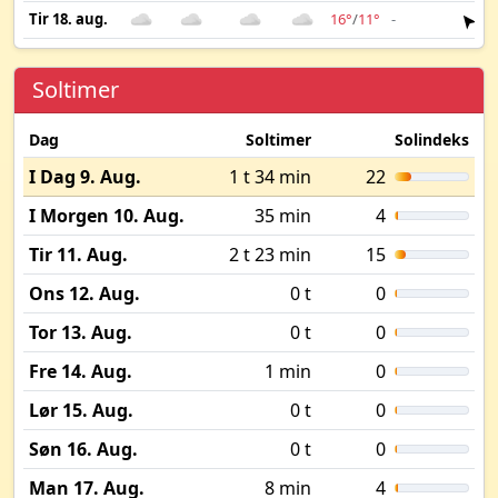
Tir 18. aug.
16°
/
11°
-
2 
Soltimer
Dag
Soltimer
Solindeks
I Dag 9. Aug.
1 t 34 min
22
I Morgen 10. Aug.
35 min
4
Tir 11. Aug.
2 t 23 min
15
Ons 12. Aug.
0 t
0
Tor 13. Aug.
0 t
0
Fre 14. Aug.
1 min
0
Lør 15. Aug.
0 t
0
Søn 16. Aug.
0 t
0
Man 17. Aug.
8 min
4