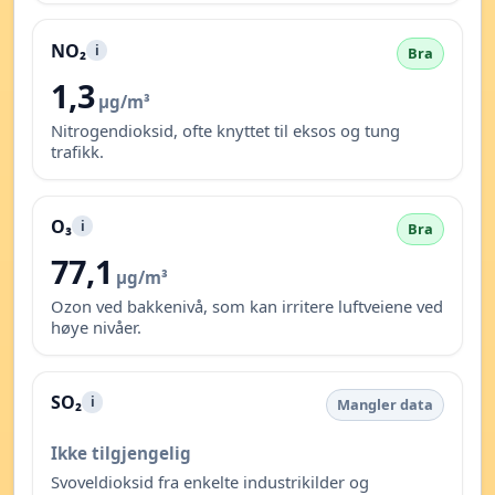
NO₂
i
Bra
1,3
µg/m³
Nitrogendioksid, ofte knyttet til eksos og tung
trafikk.
O₃
i
Bra
77,1
µg/m³
Ozon ved bakkenivå, som kan irritere luftveiene ved
høye nivåer.
SO₂
i
Mangler data
Ikke tilgjengelig
Svoveldioksid fra enkelte industrikilder og