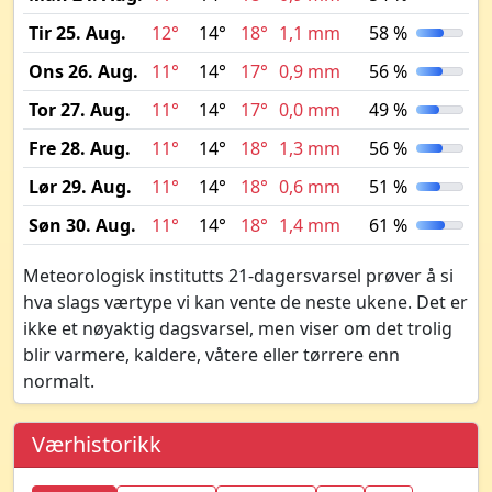
Tir 25. Aug.
12°
14°
18°
1,1 mm
58 %
Ons 26. Aug.
11°
14°
17°
0,9 mm
56 %
Tor 27. Aug.
11°
14°
17°
0,0 mm
49 %
Fre 28. Aug.
11°
14°
18°
1,3 mm
56 %
Lør 29. Aug.
11°
14°
18°
0,6 mm
51 %
Søn 30. Aug.
11°
14°
18°
1,4 mm
61 %
Meteorologisk institutts 21-dagersvarsel prøver å si
hva slags værtype vi kan vente de neste ukene. Det er
ikke et nøyaktig dagsvarsel, men viser om det trolig
blir varmere, kaldere, våtere eller tørrere enn
normalt.
Værhistorikk