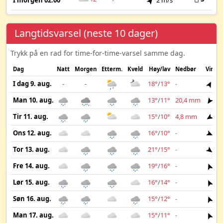
I morgen 02:00
-
2 m/s
Langtidsvarsel (neste 10 dager)
Trykk på en rad for time-for-time-varsel samme dag.
Dag
Natt
Morgen
Etterm.
Kveld
Høy/lav
Nedbør
Vind
I dag 9. aug.
-
-
18°
/
13°
-
2 
Man 10. aug.
13°
/
11°
20,4 mm
3 
Tir 11. aug.
15°
/
10°
4,8 mm
3 
Ons 12. aug.
16°
/
10°
-
1 
Tor 13. aug.
21°
/
15°
-
3 
Fre 14. aug.
19°
/
16°
-
2 
Lør 15. aug.
16°
/
14°
-
2 
Søn 16. aug.
15°
/
12°
-
2 
Man 17. aug.
15°
/
11°
-
2 