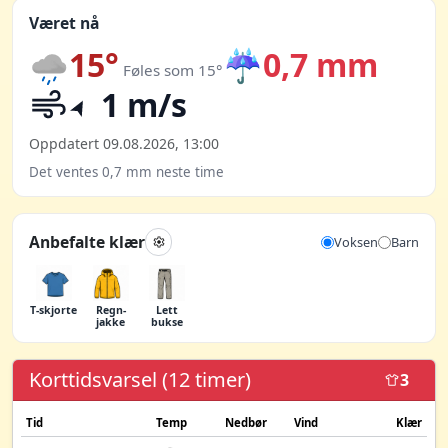
Været nå
15°
☔
0,7 mm
Føles som 15°
1 m/s
Oppdatert 09.08.2026, 13:00
Det ventes 0,7 mm neste time
Anbefalte klær
Voksen
Barn
T-skjorte
Regn­
Lett
jakke
bukse
Korttidsvarsel (12 timer)
3
Tid
Temp
Nedbør
Vind
Klær