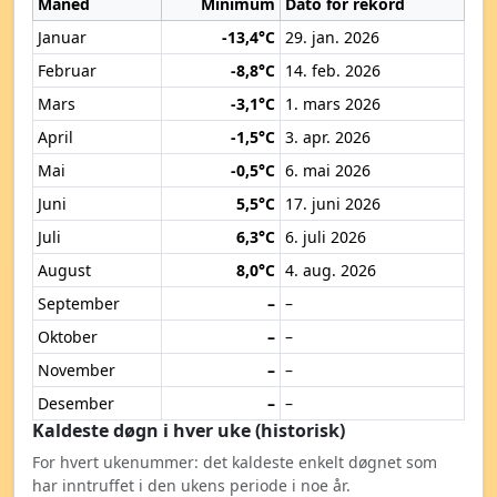
Måned
Minimum
Dato for rekord
Januar
-13,4°C
29. jan. 2026
Februar
-8,8°C
14. feb. 2026
Mars
-3,1°C
1. mars 2026
April
-1,5°C
3. apr. 2026
Mai
-0,5°C
6. mai 2026
Juni
5,5°C
17. juni 2026
Juli
6,3°C
6. juli 2026
August
8,0°C
4. aug. 2026
September
–
–
Oktober
–
–
November
–
–
Desember
–
–
Kaldeste døgn i hver uke (historisk)
For hvert ukenummer: det kaldeste enkelt døgnet som
har inntruffet i den ukens periode i noe år.