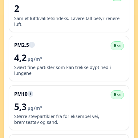
2
Samlet luftkvalitetsindeks. Lavere tall betyr renere
luft.
PM2.5
i
Bra
4,2
µg/m³
Svært fine partikler som kan trekke dypt ned i
lungene.
PM10
i
Bra
5,3
µg/m³
Større støvpartikler fra for eksempel vei,
bremsestøv og sand.