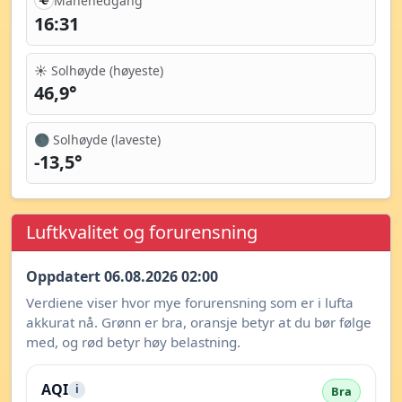
Månenedgang
16:31
☀️ Solhøyde (høyeste)
46,9°
🌑 Solhøyde (laveste)
-13,5°
Luftkvalitet og forurensning
Oppdatert 06.08.2026 02:00
Verdiene viser hvor mye forurensning som er i lufta
akkurat nå. Grønn er bra, oransje betyr at du bør følge
med, og rød betyr høy belastning.
AQI
i
Bra