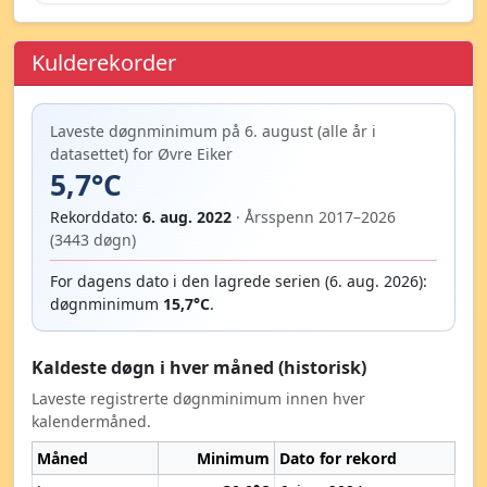
Kulderekorder
Laveste døgnminimum på 6. august (alle år i
datasettet) for Øvre Eiker
5,7°C
Rekorddato:
6. aug. 2022
· Årsspenn 2017–2026
(3443 døgn)
For dagens dato i den lagrede serien (6. aug. 2026):
døgnminimum
15,7°C
.
Kaldeste døgn i hver måned (historisk)
Laveste registrerte døgnminimum innen hver
kalendermåned.
Måned
Minimum
Dato for rekord