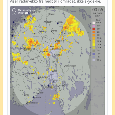
Viser radar-ekko fra nedbør i området, ikke skydekke.