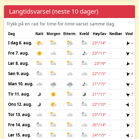
Langtidsvarsel (neste 10 dager)
Trykk på en rad for time-for-time-varsel samme dag.
Dag
Natt
Morgen
Etterm.
Kveld
Høy/lav
Nedbør
Vind
I dag 6. aug.
23°
/
14°
-
4 m
Fre 7. aug.
23°
/
11°
-
4 m
Lør 8. aug.
23°
/
9°
-
4 m
Søn 9. aug.
22°
/
15°
-
6 m
Man 10. aug.
21°
/
15°
-
4 m
Tir 11. aug.
21°
/
11°
-
5 m
Ons 12. aug.
22°
/
10°
-
3 m
Tor 13. aug.
23°
/
13°
-
3 m
Fre 14. aug.
26°
/
14°
-
3 m
Lør 15. aug.
24°
/
15°
-
2 m