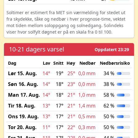
Soltimer er estimert fra MET sin værmelding for stedet ut
fra skydekke, tåke og nedbør i hver prognose-time, vektet
mot tiden mellom soloppgang og solnedgang. Solindeks
viser hvor solfylt døgnet er på en skala fra 0 til 100.
10-21 dagers varsel
Oppdatert 23:29
Dag
Lav
Snitt
Høy
Nedbør
Nedbørsrisiko
M
Lør 15. Aug.
14°
19°
25°
0,0 mm
34 %
Søn 16. Aug.
14°
18°
23°
0,0 mm
38 %
Man 17. Aug.
14°
18°
21°
1,0 mm
58 %
Tir 18. Aug.
13°
17°
21°
1,4 mm
62 %
Ons 19. Aug.
13°
17°
21°
0,5 mm
50 %
Tor 20. Aug.
11°
17°
22°
0,3 mm
50 %