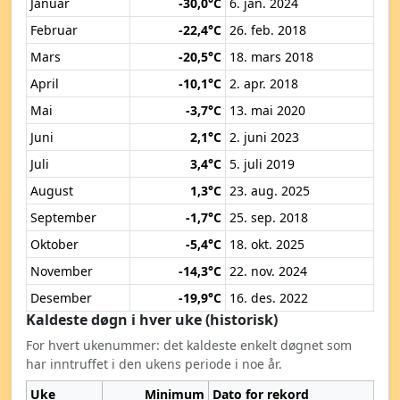
Januar
-30,0°C
6. jan. 2024
Februar
-22,4°C
26. feb. 2018
Mars
-20,5°C
18. mars 2018
April
-10,1°C
2. apr. 2018
Mai
-3,7°C
13. mai 2020
Juni
2,1°C
2. juni 2023
Juli
3,4°C
5. juli 2019
August
1,3°C
23. aug. 2025
September
-1,7°C
25. sep. 2018
Oktober
-5,4°C
18. okt. 2025
November
-14,3°C
22. nov. 2024
Desember
-19,9°C
16. des. 2022
Kaldeste døgn i hver uke (historisk)
For hvert ukenummer: det kaldeste enkelt døgnet som
har inntruffet i den ukens periode i noe år.
Uke
Minimum
Dato for rekord