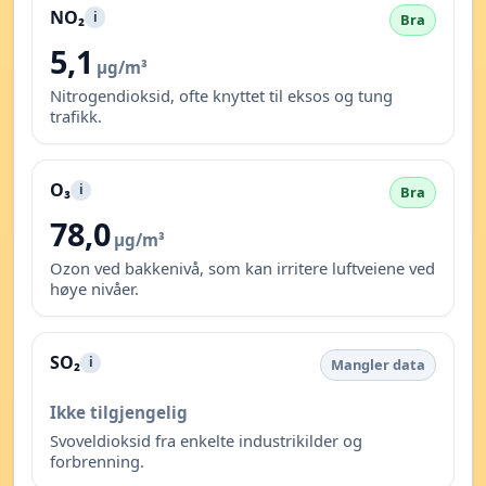
NO₂
i
Bra
5,1
µg/m³
Nitrogendioksid, ofte knyttet til eksos og tung
trafikk.
O₃
i
Bra
78,0
µg/m³
Ozon ved bakkenivå, som kan irritere luftveiene ved
høye nivåer.
SO₂
i
Mangler data
Ikke tilgjengelig
Svoveldioksid fra enkelte industrikilder og
forbrenning.