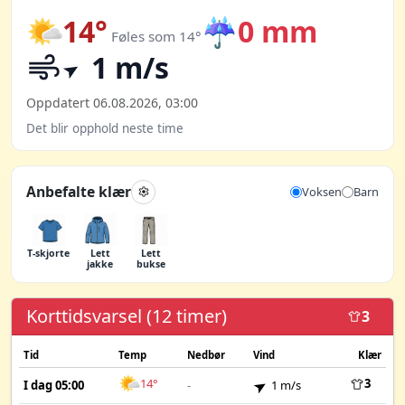
14°
☔
0 mm
Føles som 14°
1 m/s
Oppdatert 06.08.2026, 03:00
Det blir opphold neste time
Anbefalte klær
Voksen
Barn
T-skjorte
Lett
Lett
jakke
bukse
Korttidsvarsel (12 timer)
3
Tid
Temp
Nedbør
Vind
Klær
14°
3
I dag 05:00
-
1 m/s