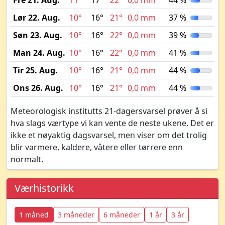
Fre 21. Aug.
11°
17°
22°
0,0 mm
44 %
Lør 22. Aug.
10°
16°
21°
0,0 mm
37 %
Søn 23. Aug.
10°
16°
22°
0,0 mm
39 %
Man 24. Aug.
10°
16°
22°
0,0 mm
41 %
Tir 25. Aug.
10°
16°
21°
0,0 mm
44 %
Ons 26. Aug.
10°
16°
21°
0,0 mm
44 %
Meteorologisk institutts 21-dagersvarsel prøver å si
hva slags værtype vi kan vente de neste ukene. Det er
ikke et nøyaktig dagsvarsel, men viser om det trolig
blir varmere, kaldere, våtere eller tørrere enn
normalt.
Værhistorikk
1 måned
3 måneder
6 måneder
1 år
3 år