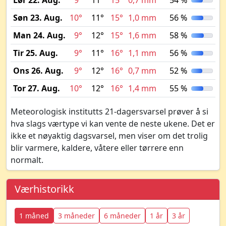
Lør 22. Aug.
9°
11°
15°
0,7 mm
54 %
Søn 23. Aug.
10°
11°
15°
1,0 mm
56 %
Man 24. Aug.
9°
12°
15°
1,6 mm
58 %
Tir 25. Aug.
9°
11°
16°
1,1 mm
56 %
Ons 26. Aug.
9°
12°
16°
0,7 mm
52 %
Tor 27. Aug.
10°
12°
16°
1,4 mm
55 %
Meteorologisk institutts 21-dagersvarsel prøver å si
hva slags værtype vi kan vente de neste ukene. Det er
ikke et nøyaktig dagsvarsel, men viser om det trolig
blir varmere, kaldere, våtere eller tørrere enn
normalt.
Værhistorikk
1 måned
3 måneder
6 måneder
1 år
3 år