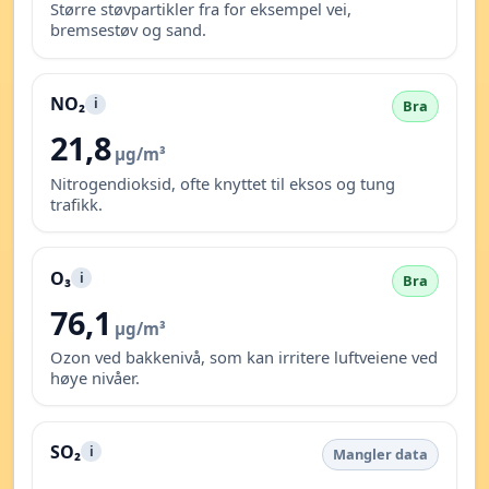
Større støvpartikler fra for eksempel vei,
bremsestøv og sand.
NO₂
i
Bra
21,8
µg/m³
Nitrogendioksid, ofte knyttet til eksos og tung
trafikk.
O₃
i
Bra
76,1
µg/m³
Ozon ved bakkenivå, som kan irritere luftveiene ved
høye nivåer.
SO₂
i
Mangler data