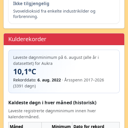
Ikke tilgjengelig
Svoveldioksid fra enkelte industrikilder og
forbrenning.
Kulderekorder
Laveste døgnminimum på 6. august (alle år i
datasettet) for Aukra
10,1°C
Rekorddato:
6. aug. 2022
· Årsspenn 2017–2026
(3391 døgn)
Kaldeste døgn i hver måned (historisk)
Laveste registrerte døgnminimum innen hver
kalendermåned.
Måned
Minimum
Dato for rekord