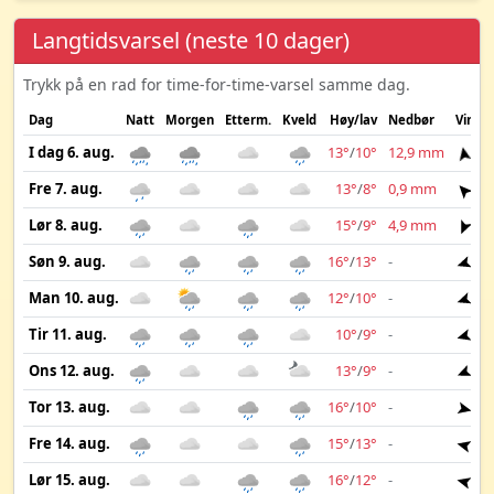
Langtidsvarsel (neste 10 dager)
Trykk på en rad for time-for-time-varsel samme dag.
Dag
Natt
Morgen
Etterm.
Kveld
Høy/lav
Nedbør
Vind
I dag 6. aug.
13°
/
10°
12,9 mm
5 
Fre 7. aug.
13°
/
8°
0,9 mm
4 
Lør 8. aug.
15°
/
9°
4,9 mm
3 
Søn 9. aug.
16°
/
13°
-
4 
Man 10. aug.
12°
/
10°
-
5 
Tir 11. aug.
10°
/
9°
-
6 
Ons 12. aug.
13°
/
9°
-
4 
Tor 13. aug.
16°
/
10°
-
2 
Fre 14. aug.
15°
/
13°
-
2 
Lør 15. aug.
16°
/
12°
-
2 