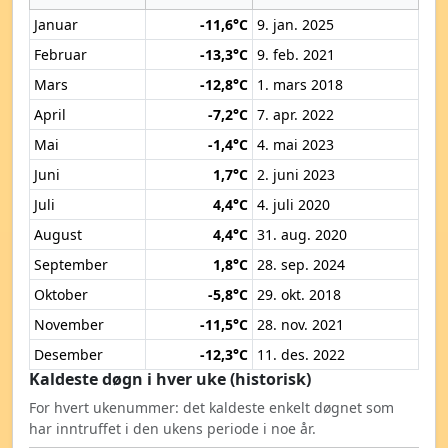
Januar
-11,6°C
9. jan. 2025
Februar
-13,3°C
9. feb. 2021
Mars
-12,8°C
1. mars 2018
April
-7,2°C
7. apr. 2022
Mai
-1,4°C
4. mai 2023
Juni
1,7°C
2. juni 2023
Juli
4,4°C
4. juli 2020
August
4,4°C
31. aug. 2020
September
1,8°C
28. sep. 2024
Oktober
-5,8°C
29. okt. 2018
November
-11,5°C
28. nov. 2021
Desember
-12,3°C
11. des. 2022
Kaldeste døgn i hver uke (historisk)
For hvert ukenummer: det kaldeste enkelt døgnet som
har inntruffet i den ukens periode i noe år.