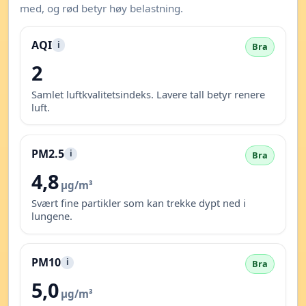
med, og rød betyr høy belastning.
AQI
i
Bra
2
Samlet luftkvalitetsindeks. Lavere tall betyr renere
luft.
PM2.5
i
Bra
4,8
µg/m³
Svært fine partikler som kan trekke dypt ned i
lungene.
PM10
i
Bra
5,0
µg/m³