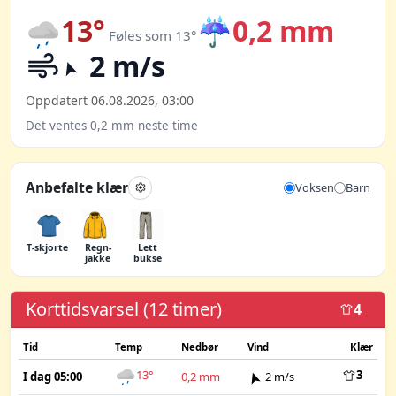
13°
☔
0,2 mm
Føles som 13°
2 m/s
Oppdatert 06.08.2026, 03:00
Det ventes 0,2 mm neste time
Anbefalte klær
Voksen
Barn
T-skjorte
Regn­
Lett
jakke
bukse
Korttidsvarsel (12 timer)
4
Tid
Temp
Nedbør
Vind
Klær
13°
3
I dag 05:00
0,2 mm
2 m/s