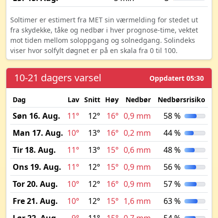
Soltimer er estimert fra MET sin værmelding for stedet ut
fra skydekke, tåke og nedbør i hver prognose-time, vektet
mot tiden mellom soloppgang og solnedgang. Solindeks
viser hvor solfylt døgnet er på en skala fra 0 til 100.
10-21 dagers varsel
Oppdatert 05:30
Dag
Lav
Snitt
Høy
Nedbør
Nedbørsrisiko
M
Søn 16. Aug.
11°
12°
16°
0,9 mm
58 %
Man 17. Aug.
10°
13°
16°
0,2 mm
44 %
Tir 18. Aug.
11°
13°
15°
0,6 mm
48 %
Ons 19. Aug.
11°
12°
15°
0,9 mm
56 %
Tor 20. Aug.
10°
12°
16°
0,9 mm
57 %
Fre 21. Aug.
10°
12°
15°
1,6 mm
63 %