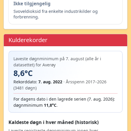
Ikke tilgjengelig
Svoveldioksid fra enkelte industrikilder og
forbrenning.
Kulderekorder
Laveste døgnminimum på 7. august (alle år i
datasettet) for Averøy
8,6°C
Rekorddato:
7. aug. 2022
· Årsspenn 2017–2026
(3481 døgn)
For dagens dato i den lagrede serien (7. aug. 2026):
døgnminimum
11,8°C
.
Kaldeste døgn i hver måned (historisk)
Laveste registrerte døgnminimum innen hver