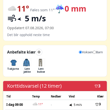
11°
☔
0 mm
Føles som 11°
5 m/s
Oppdatert 07.08.2026, 07:00
Det blir opphold neste time
Anbefalte klær
Voksen
Barn
T-skjorte
Lett
Lett
jakke
bukse
Korttidsvarsel (12 timer)
3
Tid
Temp
Nedbør
Vind
Klær
11°
3
I dag 09:00
-
5 m/s