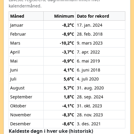
kalendermåned.
Måned
Minimum
Dato for rekord
Januar
-8,2°C
17. jan. 2024
Februar
-8,9°C
28. feb. 2018
Mars
-10,2°C
9. mars 2023
April
-3,7°C
7. apr. 2022
Mai
-0,9°C
6. mai 2019
Juni
4,1°C
6. juni 2018
Juli
5,6°C
4. juli 2020
August
5,7°C
31. aug. 2020
September
1,8°C
28. sep. 2024
Oktober
-4,1°C
31. okt. 2023
November
-8,3°C
28. nov. 2023
Desember
-8,6°C
3. des. 2021
Kaldeste døgn i hver uke (historisk)