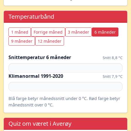
Temperaturbånd
1 måned
Forrige måned
3 måneder
6 måneder
9 måneder
12 måneder
Snittemperatur 6 måneder
Snitt 8,8 °C
Klimanormal 1991-2020
Snitt 7,9 °C
Blå farge betyr månedssnitt under 0 °C. Rød farge betyr
månedssnitt over 0 °C.
Quiz om været i Averøy