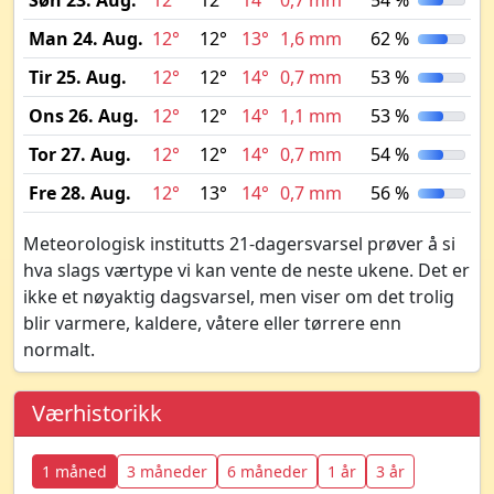
Søn 23. Aug.
12°
12°
14°
0,7 mm
54 %
Man 24. Aug.
12°
12°
13°
1,6 mm
62 %
Tir 25. Aug.
12°
12°
14°
0,7 mm
53 %
Ons 26. Aug.
12°
12°
14°
1,1 mm
53 %
Tor 27. Aug.
12°
12°
14°
0,7 mm
54 %
Fre 28. Aug.
12°
13°
14°
0,7 mm
56 %
Meteorologisk institutts 21-dagersvarsel prøver å si
hva slags værtype vi kan vente de neste ukene. Det er
ikke et nøyaktig dagsvarsel, men viser om det trolig
blir varmere, kaldere, våtere eller tørrere enn
normalt.
Værhistorikk
1 måned
3 måneder
6 måneder
1 år
3 år