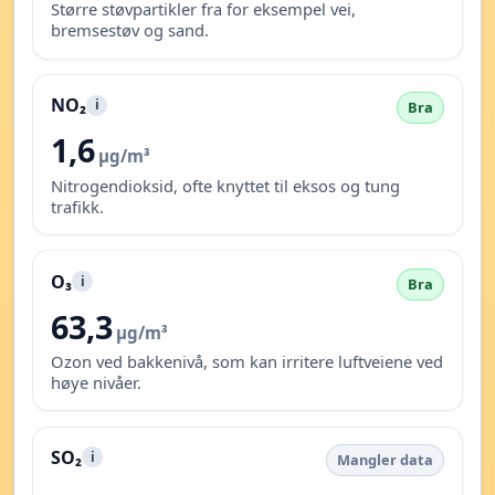
Større støvpartikler fra for eksempel vei,
bremsestøv og sand.
NO₂
i
Bra
1,6
µg/m³
Nitrogendioksid, ofte knyttet til eksos og tung
trafikk.
O₃
i
Bra
63,3
µg/m³
Ozon ved bakkenivå, som kan irritere luftveiene ved
høye nivåer.
SO₂
i
Mangler data