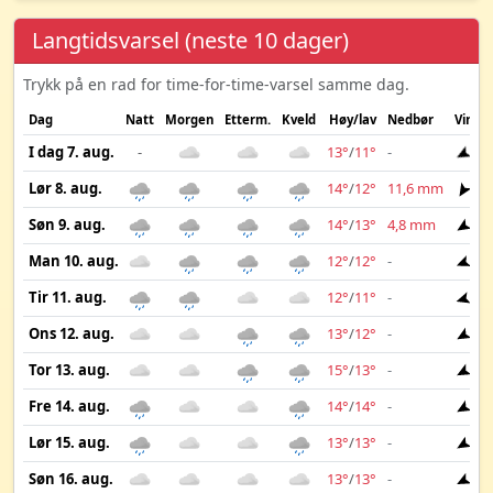
Langtidsvarsel (neste 10 dager)
Trykk på en rad for time-for-time-varsel samme dag.
Dag
Natt
Morgen
Etterm.
Kveld
Høy/lav
Nedbør
Vind
I dag 7. aug.
-
13°
/
11°
-
7 
Lør 8. aug.
14°
/
12°
11,6 mm
8 
Søn 9. aug.
14°
/
13°
4,8 mm
8 
Man 10. aug.
12°
/
12°
-
11
Tir 11. aug.
12°
/
11°
-
10
Ons 12. aug.
13°
/
12°
-
8 
Tor 13. aug.
15°
/
13°
-
5 
Fre 14. aug.
14°
/
14°
-
9 
Lør 15. aug.
13°
/
13°
-
8 
Søn 16. aug.
13°
/
13°
-
4 