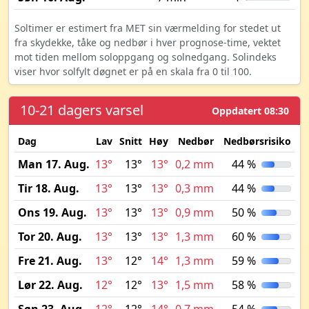
Soltimer er estimert fra MET sin værmelding for stedet ut
fra skydekke, tåke og nedbør i hver prognose-time, vektet
mot tiden mellom soloppgang og solnedgang. Solindeks
viser hvor solfylt døgnet er på en skala fra 0 til 100.
10-21 dagers varsel
Oppdatert 08:30
Dag
Lav
Snitt
Høy
Nedbør
Nedbørsrisiko
M
Man 17. Aug.
13°
13°
13°
0,2 mm
44 %
Tir 18. Aug.
13°
13°
13°
0,3 mm
44 %
Ons 19. Aug.
13°
13°
13°
0,9 mm
50 %
Tor 20. Aug.
13°
13°
13°
1,3 mm
60 %
Fre 21. Aug.
13°
12°
14°
1,3 mm
59 %
Lør 22. Aug.
12°
12°
13°
1,5 mm
58 %