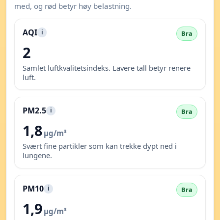
med, og rød betyr høy belastning.
AQI
i
Bra
2
Samlet luftkvalitetsindeks. Lavere tall betyr renere
luft.
PM2.5
i
Bra
1,8
µg/m³
Svært fine partikler som kan trekke dypt ned i
lungene.
PM10
i
Bra
1,9
µg/m³