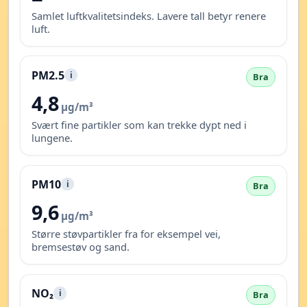
Samlet luftkvalitetsindeks. Lavere tall betyr renere
luft.
PM2.5
i
Bra
4,8
µg/m³
Svært fine partikler som kan trekke dypt ned i
lungene.
PM10
i
Bra
9,6
µg/m³
Større støvpartikler fra for eksempel vei,
bremsestøv og sand.
NO₂
i
Bra