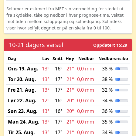
Soltimer er estimert fra MET sin værmelding for stedet ut
fra skydekke, tåke og nedbør i hver prognose-time, vektet
mot tiden mellom soloppgang og solnedgang. Solindeks
viser hvor solfylt døgnet er på en skala fra 0 til 100.
10-21 dagers varsel
Oppdatert 15:29
Dag
Lav
Snitt
Høy
Nedbør
Nedbørsrisiko
M
Ons 19. Aug.
13°
16°
21°
0,0 mm
38 %
Tor 20. Aug.
13°
17°
21°
0,0 mm
38 %
Fre 21. Aug.
13°
17°
21°
0,0 mm
32 %
Lør 22. Aug.
12°
16°
20°
0,0 mm
34 %
Søn 23. Aug.
13°
16°
20°
0,0 mm
36 %
Man 24. Aug.
13°
17°
21°
0,0 mm
35 %
Tir 25. Aug.
13°
17°
21°
0,0 mm
34 %