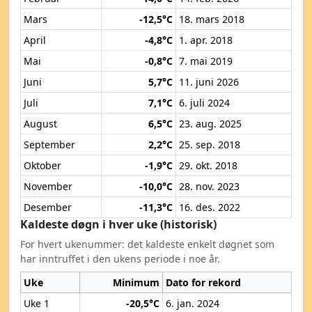
Mars
-12,5°C
18. mars 2018
April
-4,8°C
1. apr. 2018
Mai
-0,8°C
7. mai 2019
Juni
5,7°C
11. juni 2026
Juli
7,1°C
6. juli 2024
August
6,5°C
23. aug. 2025
September
2,2°C
25. sep. 2018
Oktober
-1,9°C
29. okt. 2018
November
-10,0°C
28. nov. 2023
Desember
-11,3°C
16. des. 2022
Kaldeste døgn i hver uke (historisk)
For hvert ukenummer: det kaldeste enkelt døgnet som
har inntruffet i den ukens periode i noe år.
Uke
Minimum
Dato for rekord
Uke 1
-20,5°C
6. jan. 2024