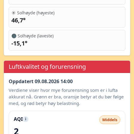
☀️ Solhøyde (høyeste)
46,7°
🌑 Solhøyde (laveste)
-15,1°
Luftkvalitet og forurensning
Oppdatert 09.08.2026 14:00
Verdiene viser hvor mye forurensning som er i lufta
akkurat nå. Grønn er bra, oransje betyr at du bør følge
med, og rød betyr høy belastning.
AQI
i
Middels
2