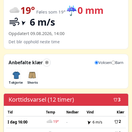
19°
☔
0 mm
Føles som 19°
6 m/s
Oppdatert 09.08.2026, 14:00
Det blir opphold neste time
Anbefalte klær
Voksen
Barn
T-skjorte
Shorts
Korttidsvarsel (12 timer)
3
Tid
Temp
Nedbør
Vind
Klær
19°
2
I dag 16:00
-
6 m/s