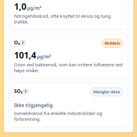
1,0
µg/m³
Nitrogendioksid, ofte knyttet til eksos og tung
trafikk.
O₃
i
Middels
101,4
µg/m³
Ozon ved bakkenivå, som kan irritere luftveiene ved
høye nivåer.
SO₂
i
Mangler data
Ikke tilgjengelig
Svoveldioksid fra enkelte industrikilder og
forbrenning.