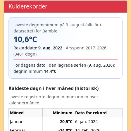
Kulderekorder
Laveste døgnminimum på 9. august (alle år i
datasettet) for Bamble
10,6°C
Rekorddato:
9. aug. 2022
· Årsspenn 2017–2026
(3401 døgn)
For dagens dato i den lagrede serien (9. aug. 2026):
døgnminimum
14,4°C
.
Kaldeste døgn i hver måned (historisk)
Laveste registrerte døgnminimum innen hver
kalendermåned.
Måned
Minimum
Dato for rekord
Januar
-20,5°C
6. jan. 2024
Februar
-14,0°C
14. feb. 2026