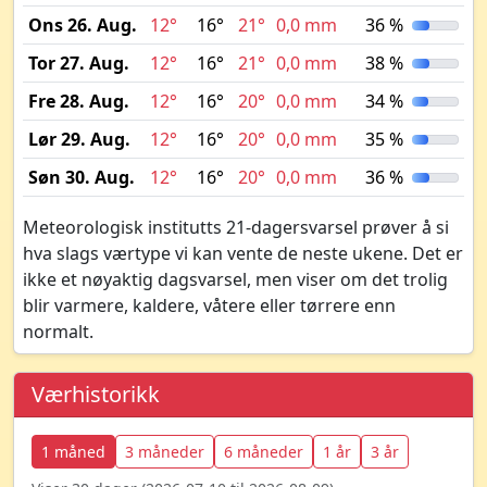
Ons 26. Aug.
12°
16°
21°
0,0 mm
36 %
Tor 27. Aug.
12°
16°
21°
0,0 mm
38 %
Fre 28. Aug.
12°
16°
20°
0,0 mm
34 %
Lør 29. Aug.
12°
16°
20°
0,0 mm
35 %
Søn 30. Aug.
12°
16°
20°
0,0 mm
36 %
Meteorologisk institutts 21-dagersvarsel prøver å si
hva slags værtype vi kan vente de neste ukene. Det er
ikke et nøyaktig dagsvarsel, men viser om det trolig
blir varmere, kaldere, våtere eller tørrere enn
normalt.
Værhistorikk
1 måned
3 måneder
6 måneder
1 år
3 år