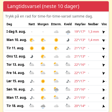
Langtidsvarsel (neste 10 dager)
Trykk på en rad for time-for-time-varsel samme dag.
Dag
Natt
Morgen
Etterm.
Kveld
Høy/lav
Nedbør
Vind
I dag 9. aug.
-
-
19°
/
17°
1,3 mm
7 m
Man 10. aug.
22°
/
13°
1,4 mm
6 m
Tir 11. aug.
21°
/
12°
-
6 m
Ons 12. aug.
21°
/
13°
-
4 m
Tor 13. aug.
22°
/
16°
-
5 m
Fre 14. aug.
22°
/
17°
-
5 m
Lør 15. aug.
25°
/
17°
-
4 m
Søn 16. aug.
23°
/
16°
-
4 m
Man 17. aug.
21°
/
15°
-
4 m
Tir 18. aug.
20°
/
14°
-
3 m