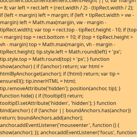
document.documentElement.clientHeight || 0; var margin
= 8; var left = rect.left + (rect.width / 2) - (tipRect.width / 2);
if (left < margin) left = margin; if (left + tipRect.width > vw -
margin) left = Math.max(margin, vw - margin -
tipRect.width); var top = rect.top - tipRect.height - 10; if (top
< margin) top = rect.bottom + 10; if (top + tipRect.height >
vh - margin) top = Math.max(margin, vh - margin -
tipRect.height); tip.style.left = Math.round(left) + 'px';
tip.style.top = Math.round(top) + 'px'; } function
show(anchor) { if (!anchor) return; var html =
htmlByAnchor.get(anchor); if (!html) return; var tip =
ensureEl(); tip.innerHTML = html;
tip.removeAttribute('hidden'); position(anchor, tip); }
function hide() { if (!tooltipEl) return;
tooltipEl.setAttribute('hidden', 'hidden'); } function
bind(anchor) { if (!anchor || boundAnchors.has(anchor))
return; boundAnchors.add(anchor);
anchor.addEventListener('mouseenter', function () {
show(anchor); }); anchor.addEventListener('focus', function