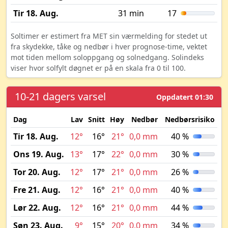
Tir 18. Aug.
31 min
17
Soltimer er estimert fra MET sin værmelding for stedet ut
fra skydekke, tåke og nedbør i hver prognose-time, vektet
mot tiden mellom soloppgang og solnedgang. Solindeks
viser hvor solfylt døgnet er på en skala fra 0 til 100.
10-21 dagers varsel
Oppdatert 01:30
Dag
Lav
Snitt
Høy
Nedbør
Nedbørsrisiko
M
Tir 18. Aug.
12°
16°
21°
0,0 mm
40 %
Ons 19. Aug.
13°
17°
22°
0,0 mm
30 %
Tor 20. Aug.
12°
17°
21°
0,0 mm
26 %
Fre 21. Aug.
12°
16°
21°
0,0 mm
40 %
Lør 22. Aug.
12°
16°
21°
0,0 mm
44 %
Søn 23. Aug.
9°
15°
20°
0,0 mm
34 %