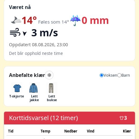
Været nå
14°
☔
0 mm
Føles som 14°
3 m/s
Oppdatert 08.08.2026, 23:00
Det blir opphold neste time
Anbefalte klær
Voksen
Barn
T-skjorte
Lett
Lett
jakke
bukse
Korttidsvarsel (12 timer)
3
Tid
Temp
Nedbør
Vind
Klær