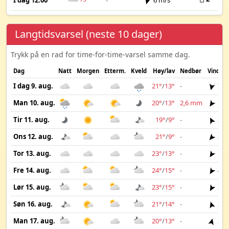
I dag 12:00
-
6 m/s
Langtidsvarsel (neste 10 dager)
Trykk på en rad for time-for-time-varsel samme dag.
Dag
Natt
Morgen
Etterm.
Kveld
Høy/lav
Nedbør
Vind
I dag 9. aug.
21°
/
13°
-
7 m
Man 10. aug.
20°
/
13°
2,6 mm
5 m
Tir 11. aug.
19°
/
9°
-
3 m
Ons 12. aug.
21°
/
9°
-
3 m
Tor 13. aug.
23°
/
13°
-
5 m
Fre 14. aug.
24°
/
15°
-
4 m
Lør 15. aug.
23°
/
15°
-
2 m
Søn 16. aug.
21°
/
14°
-
2 m
Man 17. aug.
20°
/
13°
-
2 m