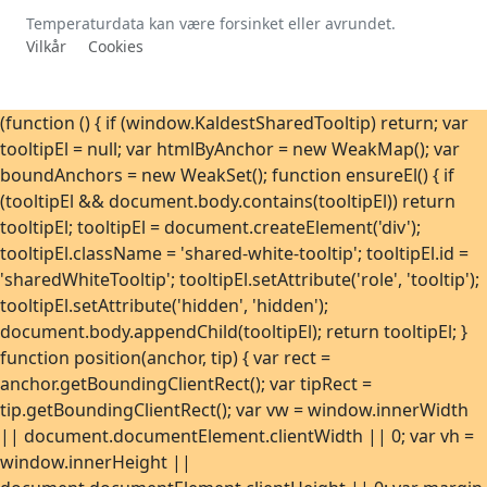
Temperaturdata kan være forsinket eller avrundet.
Vilkår
Cookies
(function () { if (window.KaldestSharedTooltip) return; var
tooltipEl = null; var htmlByAnchor = new WeakMap(); var
boundAnchors = new WeakSet(); function ensureEl() { if
(tooltipEl && document.body.contains(tooltipEl)) return
tooltipEl; tooltipEl = document.createElement('div');
tooltipEl.className = 'shared-white-tooltip'; tooltipEl.id =
'sharedWhiteTooltip'; tooltipEl.setAttribute('role', 'tooltip');
tooltipEl.setAttribute('hidden', 'hidden');
document.body.appendChild(tooltipEl); return tooltipEl; }
function position(anchor, tip) { var rect =
anchor.getBoundingClientRect(); var tipRect =
tip.getBoundingClientRect(); var vw = window.innerWidth
|| document.documentElement.clientWidth || 0; var vh =
window.innerHeight ||