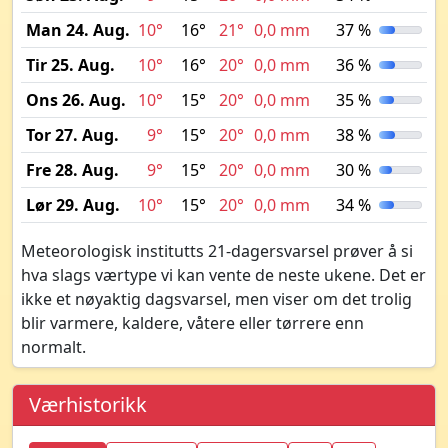
Man 24. Aug.
10°
16°
21°
0,0 mm
37 %
Tir 25. Aug.
10°
16°
20°
0,0 mm
36 %
Ons 26. Aug.
10°
15°
20°
0,0 mm
35 %
Tor 27. Aug.
9°
15°
20°
0,0 mm
38 %
Fre 28. Aug.
9°
15°
20°
0,0 mm
30 %
Lør 29. Aug.
10°
15°
20°
0,0 mm
34 %
Meteorologisk institutts 21-dagersvarsel prøver å si
hva slags værtype vi kan vente de neste ukene. Det er
ikke et nøyaktig dagsvarsel, men viser om det trolig
blir varmere, kaldere, våtere eller tørrere enn
normalt.
Værhistorikk