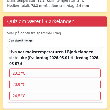
Maks temperatur:
32,2 °C
Min temperatur:
2 °C
Nedbør totalt:
78,3 mm
Nedbør snitt/dag:
2,6 mm
Quiz om været i Bjørkelangen
Svar på opptil tre spørsmål i dag.
0 av siste 5 riktige
Hva var makstemperaturen i Bjørkelangen
siste uke (fra lørdag 2026-08-01 til fredag 2026-
08-07)?
23,2 °C
20,9 °C
24,8 °C