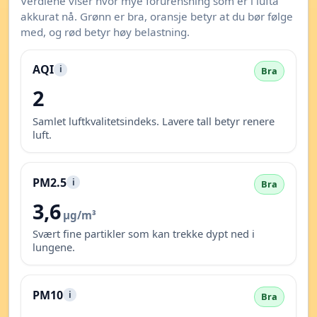
Verdiene viser hvor mye forurensning som er i lufta
akkurat nå. Grønn er bra, oransje betyr at du bør følge
med, og rød betyr høy belastning.
AQI
i
Bra
2
Samlet luftkvalitetsindeks. Lavere tall betyr renere
luft.
PM2.5
i
Bra
3,6
µg/m³
Svært fine partikler som kan trekke dypt ned i
lungene.
PM10
i
Bra