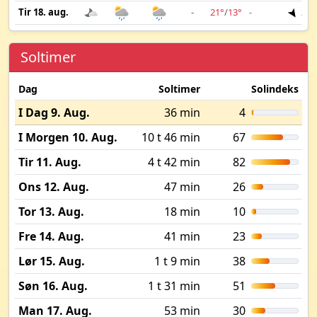
Tir 18. aug.
-
21°
/
13°
-
2 m
Soltimer
Dag
Soltimer
Solindeks
I Dag 9. Aug.
36 min
4
I Morgen 10. Aug.
10 t 46 min
67
Tir 11. Aug.
4 t 42 min
82
Ons 12. Aug.
47 min
26
Tor 13. Aug.
18 min
10
Fre 14. Aug.
41 min
23
Lør 15. Aug.
1 t 9 min
38
Søn 16. Aug.
1 t 31 min
51
Man 17. Aug.
53 min
30