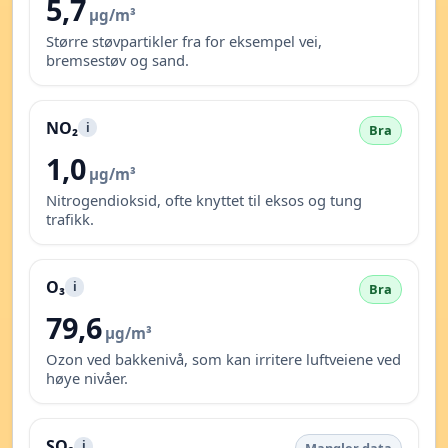
5,7
µg/m³
Større støvpartikler fra for eksempel vei,
bremsestøv og sand.
NO₂
i
Bra
1,0
µg/m³
Nitrogendioksid, ofte knyttet til eksos og tung
trafikk.
O₃
i
Bra
79,6
µg/m³
Ozon ved bakkenivå, som kan irritere luftveiene ved
høye nivåer.
SO₂
i