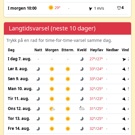
29°
4
I morgen 10:00
-
1 m/s
Langtidsvarsel (neste 10 dager)
Trykk på en rad for time-for-time-varsel samme dag.
Dag
Natt
Morgen
Etterm.
Kveld
Høy/lav
Nedbør
Vind
I dag 7. aug.
-
-
-
27°
/
27°
-
2 m
Lør 8. aug.
33°
/
24°
-
5 m
Søn 9. aug.
33°
/
24°
-
4 m
Man 10. aug.
32°
/
25°
-
5 m
Tir 11. aug.
31°
/
23°
-
3 m
Ons 12. aug.
31°
/
25°
-
4 m
Tor 13. aug.
32°
/
25°
-
4 m
Fre 14. aug.
32°
/
24°
-
4 m