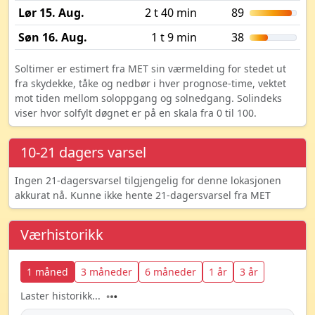
Lør 15. Aug.
2 t 40 min
89
Søn 16. Aug.
1 t 9 min
38
Soltimer er estimert fra MET sin værmelding for stedet ut
fra skydekke, tåke og nedbør i hver prognose-time, vektet
mot tiden mellom soloppgang og solnedgang. Solindeks
viser hvor solfylt døgnet er på en skala fra 0 til 100.
10-21 dagers varsel
Ingen 21-dagersvarsel tilgjengelig for denne lokasjonen
akkurat nå. Kunne ikke hente 21-dagersvarsel fra MET
Værhistorikk
1 måned
3 måneder
6 måneder
1 år
3 år
Laster historikk...