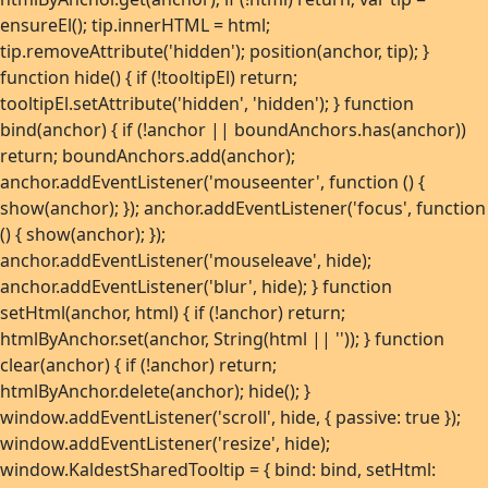
ensureEl(); tip.innerHTML = html;
tip.removeAttribute('hidden'); position(anchor, tip); }
function hide() { if (!tooltipEl) return;
tooltipEl.setAttribute('hidden', 'hidden'); } function
bind(anchor) { if (!anchor || boundAnchors.has(anchor))
return; boundAnchors.add(anchor);
anchor.addEventListener('mouseenter', function () {
show(anchor); }); anchor.addEventListener('focus', function
() { show(anchor); });
anchor.addEventListener('mouseleave', hide);
anchor.addEventListener('blur', hide); } function
setHtml(anchor, html) { if (!anchor) return;
htmlByAnchor.set(anchor, String(html || '')); } function
clear(anchor) { if (!anchor) return;
htmlByAnchor.delete(anchor); hide(); }
window.addEventListener('scroll', hide, { passive: true });
window.addEventListener('resize', hide);
window.KaldestSharedTooltip = { bind: bind, setHtml: