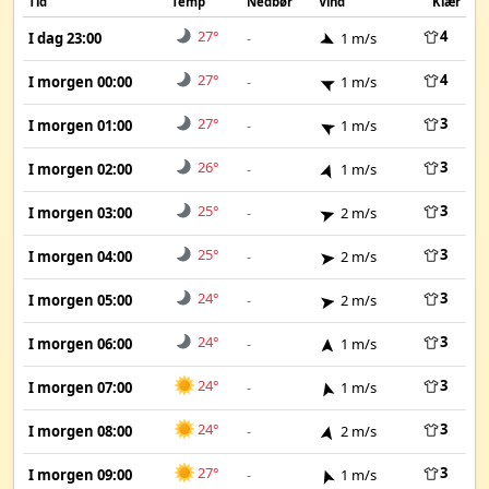
Tid
Temp
Nedbør
Vind
Klær
27°
4
I dag 23:00
-
1 m/s
27°
4
I morgen 00:00
-
1 m/s
27°
3
I morgen 01:00
-
1 m/s
26°
3
I morgen 02:00
-
1 m/s
25°
3
I morgen 03:00
-
2 m/s
25°
3
I morgen 04:00
-
2 m/s
24°
3
I morgen 05:00
-
2 m/s
24°
3
I morgen 06:00
-
1 m/s
24°
3
I morgen 07:00
-
1 m/s
24°
3
I morgen 08:00
-
2 m/s
27°
3
I morgen 09:00
-
1 m/s