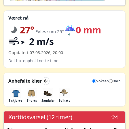
Været nå
27°
☔
0 mm
Føles som 29°
2 m/s
Oppdatert 07.08.2026, 20:00
Det blir opphold neste time
Anbefalte klær
Voksen
Barn
T-skjorte
Shorts
Sandaler
Solhatt
Korttidsvarsel (12 timer)
4