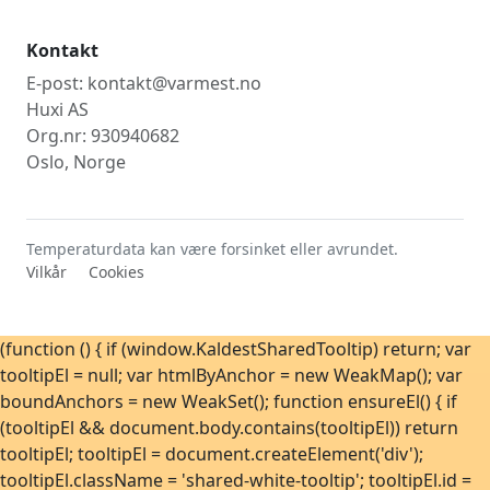
Kontakt
E-post: kontakt@varmest.no
Huxi AS
Org.nr: 930940682
Oslo, Norge
Temperaturdata kan være forsinket eller avrundet.
Vilkår
Cookies
(function () { if (window.KaldestSharedTooltip) return; var
tooltipEl = null; var htmlByAnchor = new WeakMap(); var
boundAnchors = new WeakSet(); function ensureEl() { if
(tooltipEl && document.body.contains(tooltipEl)) return
tooltipEl; tooltipEl = document.createElement('div');
tooltipEl.className = 'shared-white-tooltip'; tooltipEl.id =