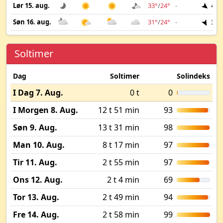
Lør 15. aug.
33°
/
24°
-
4 m
Søn 16. aug.
31°
/
24°
-
3 m
Soltimer
Dag
Soltimer
Solindeks
I Dag 7. Aug.
0 t
0
I Morgen 8. Aug.
12 t 51 min
93
Søn 9. Aug.
13 t 31 min
98
Man 10. Aug.
8 t 17 min
97
Tir 11. Aug.
2 t 55 min
97
Ons 12. Aug.
2 t 4 min
69
Tor 13. Aug.
2 t 49 min
94
Fre 14. Aug.
2 t 58 min
99