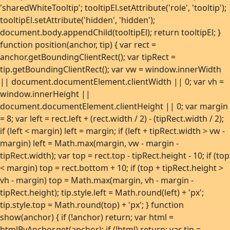
'sharedWhiteTooltip'; tooltipEl.setAttribute('role', 'tooltip');
tooltipEl.setAttribute('hidden', 'hidden');
document.body.appendChild(tooltipEl); return tooltipEl; }
function position(anchor, tip) { var rect =
anchor.getBoundingClientRect(); var tipRect =
tip.getBoundingClientRect(); var vw = window.innerWidth
|| document.documentElement.clientWidth || 0; var vh =
window.innerHeight ||
document.documentElement.clientHeight || 0; var margin
= 8; var left = rect.left + (rect.width / 2) - (tipRect.width / 2);
if (left < margin) left = margin; if (left + tipRect.width > vw -
margin) left = Math.max(margin, vw - margin -
tipRect.width); var top = rect.top - tipRect.height - 10; if (top
< margin) top = rect.bottom + 10; if (top + tipRect.height >
vh - margin) top = Math.max(margin, vh - margin -
tipRect.height); tip.style.left = Math.round(left) + 'px';
tip.style.top = Math.round(top) + 'px'; } function
show(anchor) { if (!anchor) return; var html =
htmlByAnchor.get(anchor); if (!html) return; var tip =