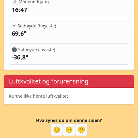
Månenedgang
16:47
☀️ Solhøyde (høyeste)
69,6°
🌑 Solhøyde (laveste)
-36,8°
Luftkvalitet og forurensning
Kunne ikke hente luftkvalitet
Hva synes du om denne siden?
😊
😐
🙁