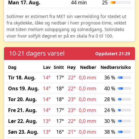
Man 17. Aug.
44 min
25
Soltimer er estimert fra MET sin værmelding for stedet ut
fra skydekke, tåke og nedbør i hver prognose-time, vektet
mot tiden mellom soloppgang og solnedgang. Solindeks
viser hvor solfylt døgnet er på en skala fra 0 til 100.
10-21 dagers varsel
Oppdatert 21:29
Dag
Lav
Snitt
Høy
Nedbør
Nedbørsrisiko
M
Tir 18. Aug.
14°
17°
22°
0,0 mm
36 %
Ons 19. Aug.
14°
18°
22°
0,0 mm
40 %
Tor 20. Aug.
14°
18°
23°
0,0 mm
28 %
Fre 21. Aug.
14°
17°
23°
0,0 mm
24 %
Lør 22. Aug.
13°
17°
22°
0,0 mm
30 %
Søn 23. Aug.
13°
16°
21°
0,0 mm
38 %