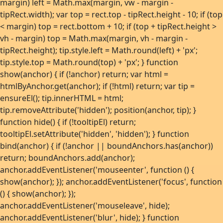
margin) left = Math.max(margin, vw - margin -
tipRect.width); var top = rect.top - tipRect.height - 10; if (top
< margin) top = rect.bottom + 10; if (top + tipRect.height >
vh - margin) top = Math.max(margin, vh - margin -
tipRect.height); tip.style.left = Math.round(left) + 'px';
tip.style.top = Math.round(top) + 'px'; } function
show(anchor) { if (!anchor) return; var html =
htmlByAnchor.get(anchor); if (!html) return; var tip =
ensureEl(); tip.innerHTML = html;
tip.removeAttribute('hidden'); position(anchor, tip); }
function hide() { if (!tooltipEl) return;
tooltipEl.setAttribute('hidden', 'hidden'); } function
bind(anchor) { if (!anchor || boundAnchors.has(anchor))
return; boundAnchors.add(anchor);
anchor.addEventListener('mouseenter', function () {
show(anchor); }); anchor.addEventListener('focus', function
() { show(anchor); });
anchor.addEventListener('mouseleave', hide);
anchor.addEventListener('blur', hide); } function