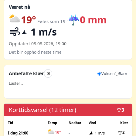
Været nå
19°
☔
0 mm
Føles som 19°
1 m/s
Oppdatert 08.08.2026, 19:00
Det blir opphold neste time
Anbefalte klær
Voksen
Barn
Laster...
Korttidsvarsel (12 timer)
3
Tid
Temp
Nedbør
Vind
Klær
19°
2
I dag 21:00
-
1 m/s