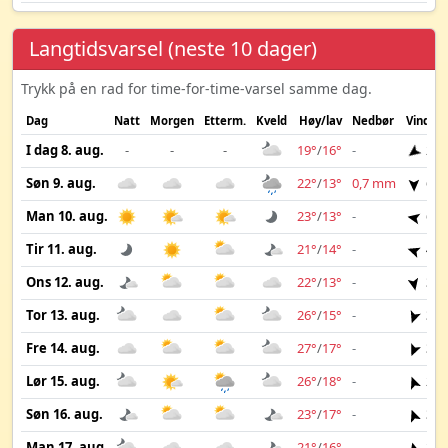
Langtidsvarsel (neste 10 dager)
Trykk på en rad for time-for-time-varsel samme dag.
Dag
Natt
Morgen
Etterm.
Kveld
Høy/lav
Nedbør
Vind
I dag 8. aug.
-
-
-
19°
/
16°
-
2 m
Søn 9. aug.
22°
/
13°
0,7 mm
6 m
Man 10. aug.
23°
/
13°
-
6 m
Tir 11. aug.
21°
/
14°
-
4 m
Ons 12. aug.
22°
/
13°
-
3 m
Tor 13. aug.
26°
/
15°
-
3 m
Fre 14. aug.
27°
/
17°
-
3 m
Lør 15. aug.
26°
/
18°
-
2 m
Søn 16. aug.
23°
/
17°
-
3 m
Man 17. aug.
21°
/
16°
-
2 m