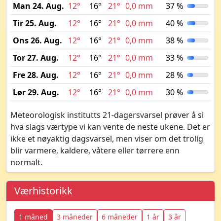
Man 24. Aug.
12°
16°
21°
0,0 mm
37 %
Tir 25. Aug.
12°
16°
21°
0,0 mm
40 %
Ons 26. Aug.
12°
16°
21°
0,0 mm
38 %
Tor 27. Aug.
12°
16°
21°
0,0 mm
33 %
Fre 28. Aug.
12°
16°
21°
0,0 mm
28 %
Lør 29. Aug.
12°
16°
21°
0,0 mm
30 %
Meteorologisk institutts 21-dagersvarsel prøver å si
hva slags værtype vi kan vente de neste ukene. Det er
ikke et nøyaktig dagsvarsel, men viser om det trolig
blir varmere, kaldere, våtere eller tørrere enn
normalt.
Værhistorikk
1 måned
3 måneder
6 måneder
1 år
3 år