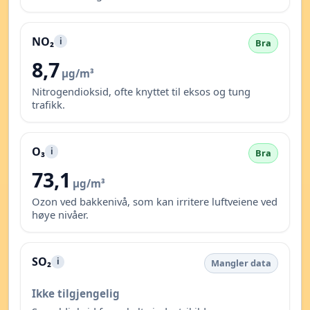
NO₂
i
Bra
8,7
µg/m³
Nitrogendioksid, ofte knyttet til eksos og tung
trafikk.
O₃
i
Bra
73,1
µg/m³
Ozon ved bakkenivå, som kan irritere luftveiene ved
høye nivåer.
SO₂
i
Mangler data
Ikke tilgjengelig