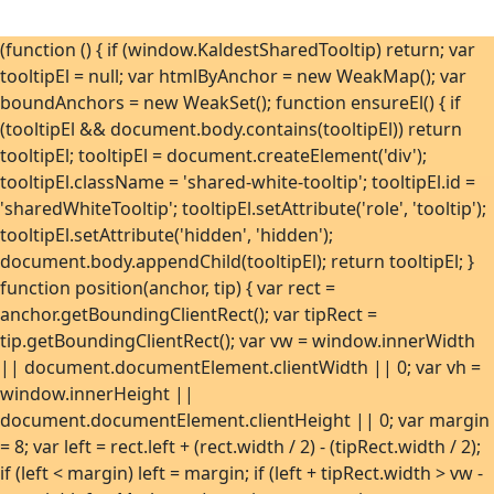
(function () { if (window.KaldestSharedTooltip) return; var
tooltipEl = null; var htmlByAnchor = new WeakMap(); var
boundAnchors = new WeakSet(); function ensureEl() { if
(tooltipEl && document.body.contains(tooltipEl)) return
tooltipEl; tooltipEl = document.createElement('div');
tooltipEl.className = 'shared-white-tooltip'; tooltipEl.id =
'sharedWhiteTooltip'; tooltipEl.setAttribute('role', 'tooltip');
tooltipEl.setAttribute('hidden', 'hidden');
document.body.appendChild(tooltipEl); return tooltipEl; }
function position(anchor, tip) { var rect =
anchor.getBoundingClientRect(); var tipRect =
tip.getBoundingClientRect(); var vw = window.innerWidth
|| document.documentElement.clientWidth || 0; var vh =
window.innerHeight ||
document.documentElement.clientHeight || 0; var margin
= 8; var left = rect.left + (rect.width / 2) - (tipRect.width / 2);
if (left < margin) left = margin; if (left + tipRect.width > vw -