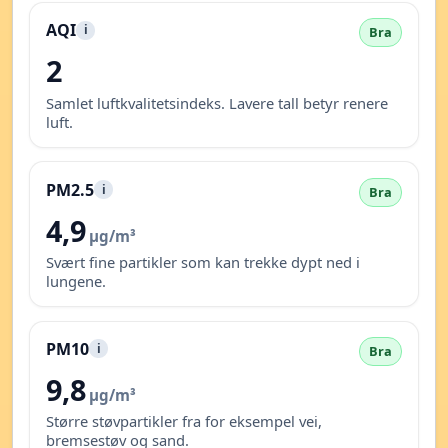
AQI
i
Bra
2
Samlet luftkvalitetsindeks. Lavere tall betyr renere
luft.
PM2.5
i
Bra
4,9
µg/m³
Svært fine partikler som kan trekke dypt ned i
lungene.
PM10
i
Bra
9,8
µg/m³
Større støvpartikler fra for eksempel vei,
bremsestøv og sand.