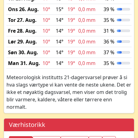
Ons 26. Aug.
10°
15°
19°
0,0 mm
39 %
Tor 27. Aug.
10°
14°
19°
0,0 mm
35 %
Fre 28. Aug.
10°
14°
19°
0,0 mm
31 %
Lør 29. Aug.
10°
14°
19°
0,0 mm
36 %
Søn 30. Aug.
10°
14°
19°
0,0 mm
37 %
Man 31. Aug.
10°
14°
19°
0,0 mm
35 %
Meteorologisk institutts 21-dagersvarsel prøver å si
hva slags værtype vi kan vente de neste ukene. Det er
ikke et nøyaktig dagsvarsel, men viser om det trolig
blir varmere, kaldere, våtere eller tørrere enn
normalt.
Værhistorikk