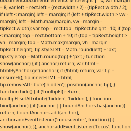
document.documentElement.clientHeight || 0; var margin
= 8; var left = rect.left + (rect.width / 2) - (tipRect.width / 2);
if (left < margin) left = margin; if (left + tipRect.width > vw -
margin) left = Math.max(margin, vw - margin -
tipRect.width); var top = rect.top - tipRect.height - 10; if (top
< margin) top = rect.bottom + 10; if (top + tipRect.height >
vh - margin) top = Math.max(margin, vh - margin -
tipRect.height); tip.style.left = Math.round(left) + 'px';
tip.style.top = Math.round(top) + 'px'; } function
show(anchor) { if (!anchor) return; var html =
htmlByAnchor.get(anchor); if (!html) return; var tip =
ensureEl(); tip.innerHTML = html;
tip.removeAttribute('hidden'); position(anchor, tip); }
function hide() { if (!tooltipEl) return;
tooltipEl.setAttribute('hidden', 'hidden'); } function
bind(anchor) { if (!anchor || boundAnchors.has(anchor))
return; boundAnchors.add(anchor);
anchor.addEventListener('mouseenter', function () {
show(anchor); }); anchor.addEventListener('focus', function