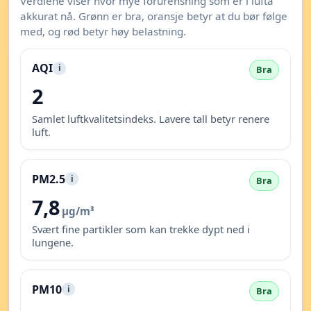
Verdiene viser hvor mye forurensning som er i lufta
akkurat nå. Grønn er bra, oransje betyr at du bør følge
med, og rød betyr høy belastning.
AQI
i
Bra
2
Samlet luftkvalitetsindeks. Lavere tall betyr renere
luft.
PM2.5
i
Bra
7,8
µg/m³
Svært fine partikler som kan trekke dypt ned i
lungene.
PM10
i
Bra