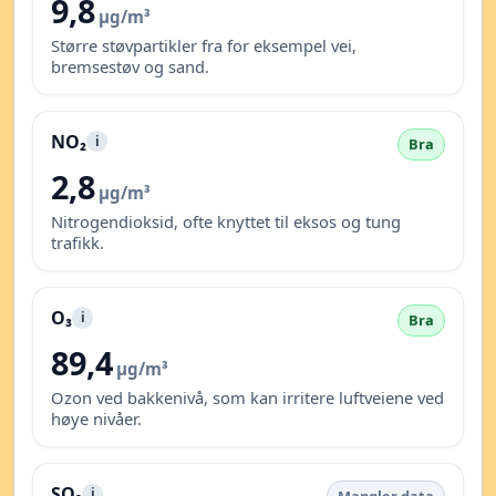
9,8
µg/m³
Større støvpartikler fra for eksempel vei,
bremsestøv og sand.
NO₂
i
Bra
2,8
µg/m³
Nitrogendioksid, ofte knyttet til eksos og tung
trafikk.
O₃
i
Bra
89,4
µg/m³
Ozon ved bakkenivå, som kan irritere luftveiene ved
høye nivåer.
SO₂
i