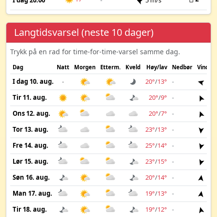
I dag 20:00
-
5 m/s
Langtidsvarsel (neste 10 dager)
Trykk på en rad for time-for-time-varsel samme dag.
Dag
Natt
Morgen
Etterm.
Kveld
Høy/lav
Nedbør
Vind
I dag 10. aug.
-
20°
/
13°
-
5 m
Tir 11. aug.
20°
/
9°
-
5 m
Ons 12. aug.
20°
/
7°
-
3 m
Tor 13. aug.
23°
/
13°
-
4 m
Fre 14. aug.
25°
/
14°
-
4 m
Lør 15. aug.
23°
/
15°
-
2 m
Søn 16. aug.
20°
/
14°
-
3 m
Man 17. aug.
19°
/
13°
-
3 m
Tir 18. aug.
19°
/
12°
-
3 m