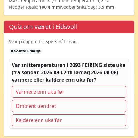
Maks temperatur:
31,9 °C
Min temperatur:
7,7 °C
Nedbør totalt:
100,4 mm
Nedbør snitt/dag:
3,5 mm
Quiz om været i Eidsvoll
Svar på opptil tre spørsmål i dag.
0 av siste 5 riktige
Var snittemperaturen i 2093 FEIRING siste uke
(fra søndag 2026-08-02 til lørdag 2026-08-08)
varmere eller kaldere enn uka før?
Varmere enn uka før
Omtrent uendret
Kaldere enn uka før