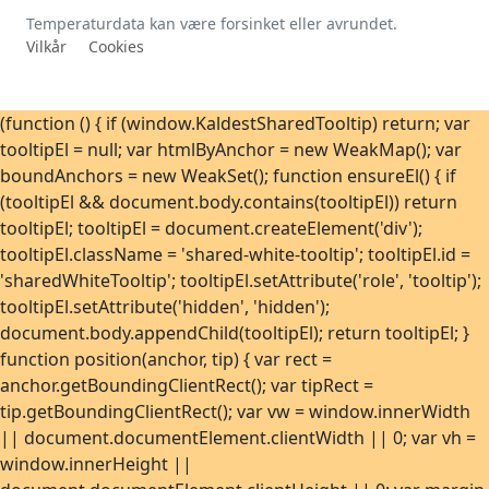
Temperaturdata kan være forsinket eller avrundet.
Vilkår
Cookies
(function () { if (window.KaldestSharedTooltip) return; var
tooltipEl = null; var htmlByAnchor = new WeakMap(); var
boundAnchors = new WeakSet(); function ensureEl() { if
(tooltipEl && document.body.contains(tooltipEl)) return
tooltipEl; tooltipEl = document.createElement('div');
tooltipEl.className = 'shared-white-tooltip'; tooltipEl.id =
'sharedWhiteTooltip'; tooltipEl.setAttribute('role', 'tooltip');
tooltipEl.setAttribute('hidden', 'hidden');
document.body.appendChild(tooltipEl); return tooltipEl; }
function position(anchor, tip) { var rect =
anchor.getBoundingClientRect(); var tipRect =
tip.getBoundingClientRect(); var vw = window.innerWidth
|| document.documentElement.clientWidth || 0; var vh =
window.innerHeight ||