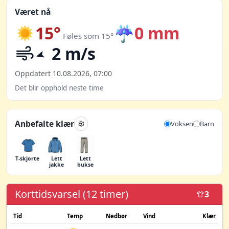
Været nå
15°
☔
0 mm
Føles som 15°
2 m/s
Oppdatert 10.08.2026, 07:00
Det blir opphold neste time
Anbefalte klær
Voksen
Barn
T-skjorte
Lett
Lett
jakke
bukse
Korttidsvarsel (12 timer)
3
Tid
Temp
Nedbør
Vind
Klær