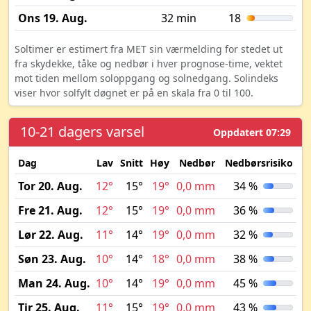
Ons 19. Aug.
32 min
18
Soltimer er estimert fra MET sin værmelding for stedet ut
fra skydekke, tåke og nedbør i hver prognose-time, vektet
mot tiden mellom soloppgang og solnedgang. Solindeks
viser hvor solfylt døgnet er på en skala fra 0 til 100.
10-21 dagers varsel
Oppdatert 07:29
Dag
Lav
Snitt
Høy
Nedbør
Nedbørsrisiko
M
Tor 20. Aug.
12°
15°
19°
0,0 mm
34 %
Fre 21. Aug.
12°
15°
19°
0,0 mm
36 %
Lør 22. Aug.
11°
14°
19°
0,0 mm
32 %
Søn 23. Aug.
10°
14°
18°
0,0 mm
38 %
Man 24. Aug.
10°
14°
19°
0,0 mm
45 %
Tir 25. Aug.
11°
15°
19°
0,0 mm
43 %