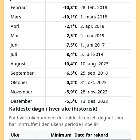
Februar
-10,8°C
28. feb. 2018
Mars
-10,1°C
1. mars 2018
April
-2,1°C
2. apr. 2018
Mai
2,5°C
4. mai 2019
Juni
7,5°C
1. juni 2017
Juli
8,4°C
5. juli 2019
August
10,4°C
10. aug. 2023
September
6,5°C
25. sep. 2018
Oktober
0,2°C
31. okt. 2023
November
-5,9°C
28. nov. 2023
Desember
-5,5°C
13. des. 2022
Kaldeste døgn i hver uke (historisk)
For hvert ukenummer: det kaldeste enkelt døgnet som
har inntruffet i den ukens periode i noe år.
Uke
Minimum
Dato for rekord