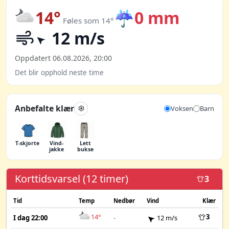
14°
☔
0 mm
Føles som 14°
12 m/s
Oppdatert 06.08.2026, 20:00
Det blir opphold neste time
Anbefalte klær
Voksen
Barn
T-skjorte
Vind­
Lett
jakke
bukse
Korttidsvarsel (12 timer)
3
Tid
Temp
Nedbør
Vind
Klær
14°
3
I dag 22:00
-
12 m/s