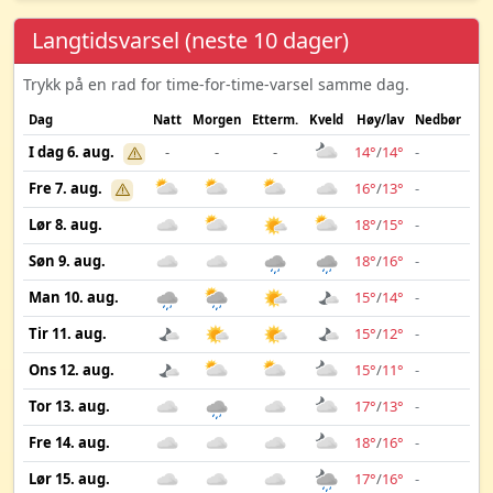
Langtidsvarsel (neste 10 dager)
Trykk på en rad for time-for-time-varsel samme dag.
Dag
Natt
Morgen
Etterm.
Kveld
Høy/lav
Nedbør
Vin
I dag 6. aug.
-
-
-
14°
/
14°
-
Fre 7. aug.
16°
/
13°
-
Lør 8. aug.
18°
/
15°
-
Søn 9. aug.
18°
/
16°
-
Man 10. aug.
15°
/
14°
-
Tir 11. aug.
15°
/
12°
-
Ons 12. aug.
15°
/
11°
-
Tor 13. aug.
17°
/
13°
-
Fre 14. aug.
18°
/
16°
-
Lør 15. aug.
17°
/
16°
-