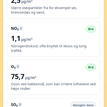
2,5
µg/m³
Større støvpartikler fra for eksempel vei,
bremsestøv og sand.
NO₂
i
Bra
1,1
µg/m³
Nitrogendioksid, ofte knyttet til eksos og tung
trafikk.
O₃
i
Bra
75,7
µg/m³
Ozon ved bakkenivå, som kan irritere luftveiene ved
høye nivåer.
SO₂
i
Mangler data