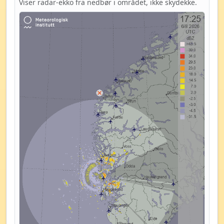
Viser radar-ekko fra nedbør i området, ikke skydekke.