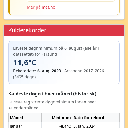
Mer på met.no
Kulderekorder
Laveste døgnminimum på 6. august (alle år i
datasettet) for Farsund
11,6°C
Rekorddato:
6. aug. 2023
· Årsspenn 2017–2026
(3495 døgn)
Kaldeste døgn i hver måned (historisk)
Laveste registrerte døgnminimum innen hver
kalendermåned.
Måned
Minimum
Dato for rekord
Januar
-8,4°C
5. jan. 2024