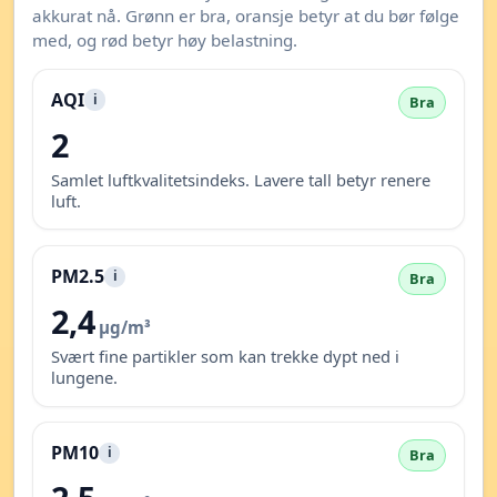
akkurat nå. Grønn er bra, oransje betyr at du bør følge
med, og rød betyr høy belastning.
AQI
i
Bra
2
Samlet luftkvalitetsindeks. Lavere tall betyr renere
luft.
PM2.5
i
Bra
2,4
µg/m³
Svært fine partikler som kan trekke dypt ned i
lungene.
PM10
i
Bra