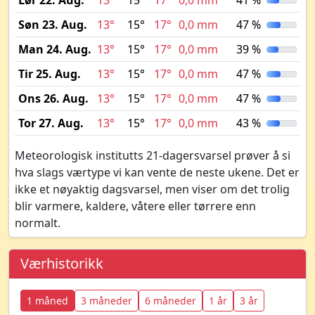
Lør 22. Aug.
13°
15°
17°
0,0 mm
41 %
Søn 23. Aug.
13°
15°
17°
0,0 mm
47 %
Man 24. Aug.
13°
15°
17°
0,0 mm
39 %
Tir 25. Aug.
13°
15°
17°
0,0 mm
47 %
Ons 26. Aug.
13°
15°
17°
0,0 mm
47 %
Tor 27. Aug.
13°
15°
17°
0,0 mm
43 %
Meteorologisk institutts 21-dagersvarsel prøver å si
hva slags værtype vi kan vente de neste ukene. Det er
ikke et nøyaktig dagsvarsel, men viser om det trolig
blir varmere, kaldere, våtere eller tørrere enn
normalt.
Værhistorikk
1 måned
3 måneder
6 måneder
1 år
3 år