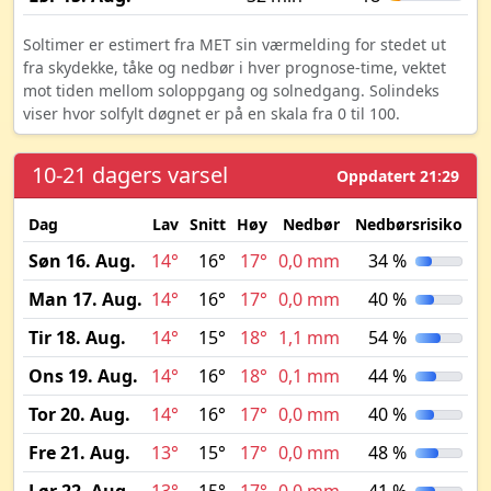
Soltimer er estimert fra MET sin værmelding for stedet ut
fra skydekke, tåke og nedbør i hver prognose-time, vektet
mot tiden mellom soloppgang og solnedgang. Solindeks
viser hvor solfylt døgnet er på en skala fra 0 til 100.
10-21 dagers varsel
Oppdatert 21:29
Dag
Lav
Snitt
Høy
Nedbør
Nedbørsrisiko
M
Søn 16. Aug.
14°
16°
17°
0,0 mm
34 %
Man 17. Aug.
14°
16°
17°
0,0 mm
40 %
Tir 18. Aug.
14°
15°
18°
1,1 mm
54 %
Ons 19. Aug.
14°
16°
18°
0,1 mm
44 %
Tor 20. Aug.
14°
16°
17°
0,0 mm
40 %
Fre 21. Aug.
13°
15°
17°
0,0 mm
48 %