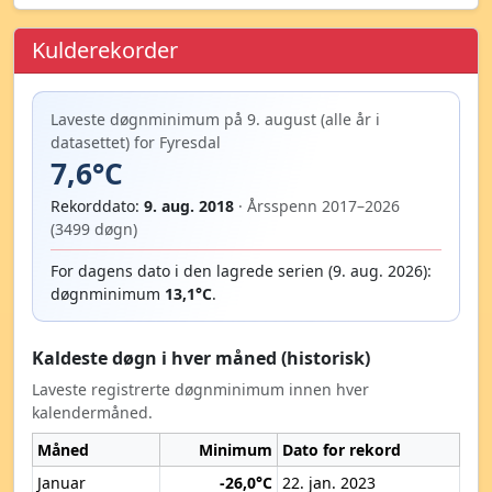
Kulderekorder
Laveste døgnminimum på 9. august (alle år i
datasettet) for Fyresdal
7,6°C
Rekorddato:
9. aug. 2018
· Årsspenn 2017–2026
(3499 døgn)
For dagens dato i den lagrede serien (9. aug. 2026):
døgnminimum
13,1°C
.
Kaldeste døgn i hver måned (historisk)
Laveste registrerte døgnminimum innen hver
kalendermåned.
Måned
Minimum
Dato for rekord
Januar
-26,0°C
22. jan. 2023