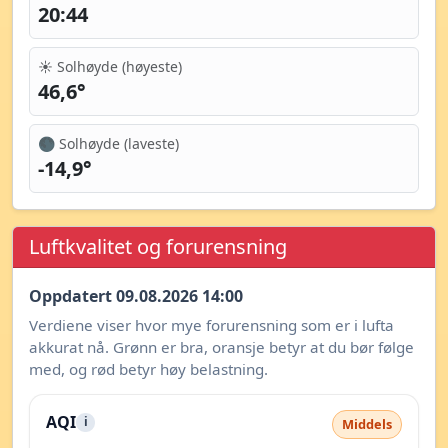
20:44
☀️ Solhøyde (høyeste)
46,6°
🌑 Solhøyde (laveste)
-14,9°
Luftkvalitet og forurensning
Oppdatert 09.08.2026 14:00
Verdiene viser hvor mye forurensning som er i lufta
akkurat nå. Grønn er bra, oransje betyr at du bør følge
med, og rød betyr høy belastning.
AQI
i
Middels