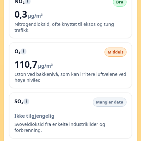
NO₂
i
Bra
0,3
µg/m³
Nitrogendioksid, ofte knyttet til eksos og tung
trafikk.
O₃
i
Middels
110,7
µg/m³
Ozon ved bakkenivå, som kan irritere luftveiene ved
høye nivåer.
SO₂
i
Mangler data
Ikke tilgjengelig
Svoveldioksid fra enkelte industrikilder og
forbrenning.