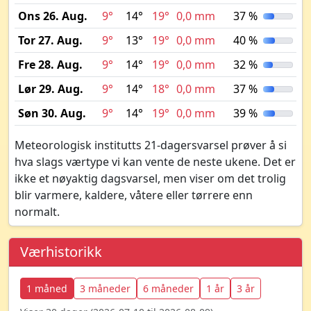
Ons 26. Aug.
9°
14°
19°
0,0 mm
37 %
Tor 27. Aug.
9°
13°
19°
0,0 mm
40 %
Fre 28. Aug.
9°
14°
19°
0,0 mm
32 %
Lør 29. Aug.
9°
14°
18°
0,0 mm
37 %
Søn 30. Aug.
9°
14°
19°
0,0 mm
39 %
Meteorologisk institutts 21-dagersvarsel prøver å si
hva slags værtype vi kan vente de neste ukene. Det er
ikke et nøyaktig dagsvarsel, men viser om det trolig
blir varmere, kaldere, våtere eller tørrere enn
normalt.
Værhistorikk
1 måned
3 måneder
6 måneder
1 år
3 år