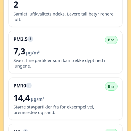
2
Samlet luftkvalitetsindeks. Lavere tall betyr renere
luft.
PM2.5
i
Bra
7,3
µg/m³
Svært fine partikler som kan trekke dypt ned i
lungene.
PM10
i
Bra
14,4
µg/m³
Større støvpartikler fra for eksempel vei,
bremsestøv og sand.