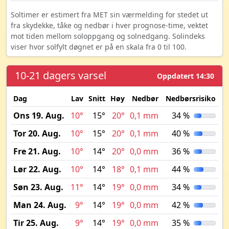
Soltimer er estimert fra MET sin værmelding for stedet ut
fra skydekke, tåke og nedbør i hver prognose-time, vektet
mot tiden mellom soloppgang og solnedgang. Solindeks
viser hvor solfylt døgnet er på en skala fra 0 til 100.
10-21 dagers varsel
Oppdatert 14:30
Dag
Lav
Snitt
Høy
Nedbør
Nedbørsrisiko
M
Ons 19. Aug.
10°
15°
20°
0,1 mm
34 %
Tor 20. Aug.
10°
15°
20°
0,1 mm
40 %
Fre 21. Aug.
10°
14°
20°
0,0 mm
36 %
Lør 22. Aug.
10°
14°
18°
0,1 mm
44 %
Søn 23. Aug.
11°
14°
19°
0,0 mm
34 %
Man 24. Aug.
9°
14°
19°
0,0 mm
42 %
Tir 25. Aug.
9°
14°
19°
0,0 mm
35 %