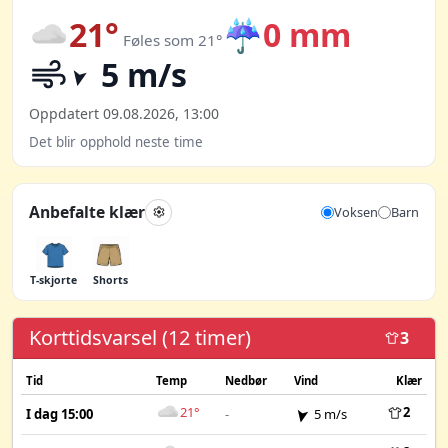
21°
☔
0 mm
Føles som 21°
5 m/s
Oppdatert 09.08.2026, 13:00
Det blir opphold neste time
Anbefalte klær
Voksen
Barn
T-skjorte
Shorts
Korttidsvarsel (12 timer)
3
Tid
Temp
Nedbør
Vind
Klær
21°
2
I dag 15:00
-
5 m/s