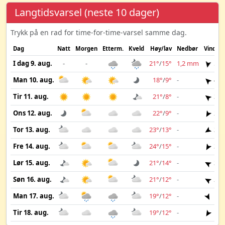
Langtidsvarsel (neste 10 dager)
Trykk på en rad for time-for-time-varsel samme dag.
Dag
Natt
Morgen
Etterm.
Kveld
Høy/lav
Nedbør
Vind
I dag 9. aug.
-
-
21°
/
15°
1,2 mm
5 m
Man 10. aug.
18°
/
9°
-
4 m
Tir 11. aug.
21°
/
8°
-
3 m
Ons 12. aug.
22°
/
9°
-
2 m
Tor 13. aug.
23°
/
13°
-
3 m
Fre 14. aug.
24°
/
15°
-
3 m
Lør 15. aug.
21°
/
14°
-
3 m
Søn 16. aug.
21°
/
12°
-
2 m
Man 17. aug.
19°
/
12°
-
1 m
Tir 18. aug.
19°
/
12°
-
1 m