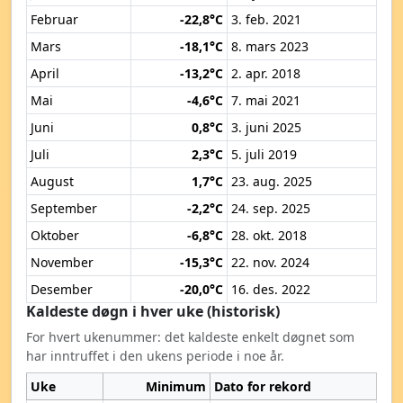
Februar
-22,8°C
3. feb. 2021
Mars
-18,1°C
8. mars 2023
April
-13,2°C
2. apr. 2018
Mai
-4,6°C
7. mai 2021
Juni
0,8°C
3. juni 2025
Juli
2,3°C
5. juli 2019
August
1,7°C
23. aug. 2025
September
-2,2°C
24. sep. 2025
Oktober
-6,8°C
28. okt. 2018
November
-15,3°C
22. nov. 2024
Desember
-20,0°C
16. des. 2022
Kaldeste døgn i hver uke (historisk)
For hvert ukenummer: det kaldeste enkelt døgnet som
har inntruffet i den ukens periode i noe år.
Uke
Minimum
Dato for rekord