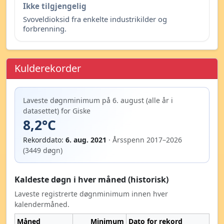
Ikke tilgjengelig
Svoveldioksid fra enkelte industrikilder og
forbrenning.
Kulderekorder
Laveste døgnminimum på 6. august (alle år i
datasettet) for Giske
8,2°C
Rekorddato:
6. aug. 2021
· Årsspenn 2017–2026
(3449 døgn)
Kaldeste døgn i hver måned (historisk)
Laveste registrerte døgnminimum innen hver
kalendermåned.
Måned
Minimum
Dato for rekord