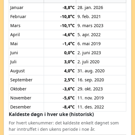
Januar
-8,8°C
28. jan. 2026
Februar
-10,8°C
9. feb. 2021
Mars
-10,1°C
9. mars 2023
April
-4,6°C
5. apr. 2022
Mai
-1,4°C
6. mai 2019
Juni
0,0°C
2. juni 2023
Juli
3,0°C
2. juli 2020
August
4,0°C
31. aug. 2020
September
2,5°C
16. sep. 2020
Oktober
-3,6°C
29. okt. 2023
November
-5,6°C
11. nov. 2019
Desember
-8,4°C
11. des. 2022
Kaldeste døgn i hver uke (historisk)
For hvert ukenummer: det kaldeste enkelt døgnet som
har inntruffet i den ukens periode i noe år.