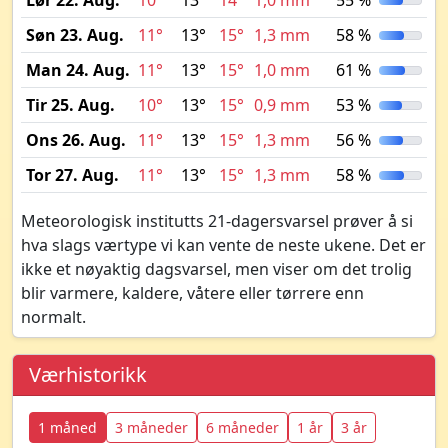
Lør 22. Aug.
10°
13°
14°
1,0 mm
55 %
Søn 23. Aug.
11°
13°
15°
1,3 mm
58 %
Man 24. Aug.
11°
13°
15°
1,0 mm
61 %
Tir 25. Aug.
10°
13°
15°
0,9 mm
53 %
Ons 26. Aug.
11°
13°
15°
1,3 mm
56 %
Tor 27. Aug.
11°
13°
15°
1,3 mm
58 %
Meteorologisk institutts 21-dagersvarsel prøver å si
hva slags værtype vi kan vente de neste ukene. Det er
ikke et nøyaktig dagsvarsel, men viser om det trolig
blir varmere, kaldere, våtere eller tørrere enn
normalt.
Værhistorikk
1 måned
3 måneder
6 måneder
1 år
3 år