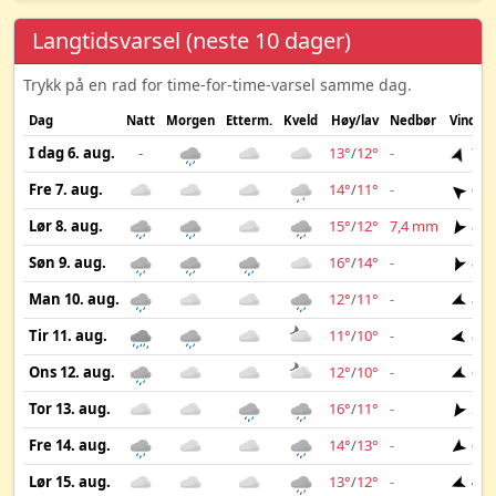
Langtidsvarsel (neste 10 dager)
Trykk på en rad for time-for-time-varsel samme dag.
Dag
Natt
Morgen
Etterm.
Kveld
Høy/lav
Nedbør
Vind
I dag 6. aug.
-
13°
/
12°
-
7 m
Fre 7. aug.
14°
/
11°
-
6 m
Lør 8. aug.
15°
/
12°
7,4 mm
8 m
Søn 9. aug.
16°
/
14°
-
8 m
Man 10. aug.
12°
/
11°
-
8 m
Tir 11. aug.
11°
/
10°
-
8 m
Ons 12. aug.
12°
/
10°
-
6 m
Tor 13. aug.
16°
/
11°
-
5 m
Fre 14. aug.
14°
/
13°
-
6 m
Lør 15. aug.
13°
/
12°
-
4 m