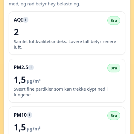
med, og rød betyr høy belastning.
AQI
i
Bra
2
Samlet luftkvalitetsindeks. Lavere tall betyr renere
luft.
PM2.5
i
Bra
1,5
µg/m³
Svært fine partikler som kan trekke dypt ned i
lungene.
PM10
i
Bra
1,5
µg/m³