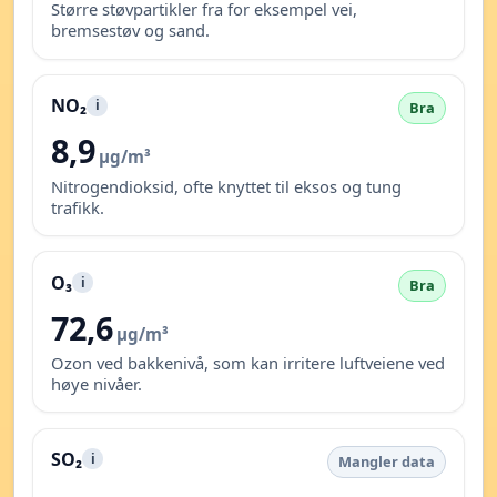
Større støvpartikler fra for eksempel vei,
bremsestøv og sand.
NO₂
i
Bra
8,9
µg/m³
Nitrogendioksid, ofte knyttet til eksos og tung
trafikk.
O₃
i
Bra
72,6
µg/m³
Ozon ved bakkenivå, som kan irritere luftveiene ved
høye nivåer.
SO₂
i
Mangler data