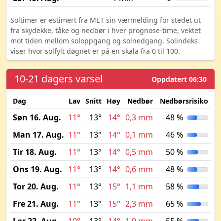
Soltimer er estimert fra MET sin værmelding for stedet ut
fra skydekke, tåke og nedbør i hver prognose-time, vektet
mot tiden mellom soloppgang og solnedgang. Solindeks
viser hvor solfylt døgnet er på en skala fra 0 til 100.
10-21 dagers varsel
Oppdatert 06:30
Dag
Lav
Snitt
Høy
Nedbør
Nedbørsrisiko
M
Søn 16. Aug.
11°
13°
14°
0,3 mm
48 %
Man 17. Aug.
11°
13°
14°
0,1 mm
46 %
Tir 18. Aug.
11°
13°
14°
0,5 mm
50 %
Ons 19. Aug.
11°
13°
14°
0,6 mm
48 %
Tor 20. Aug.
11°
13°
15°
1,1 mm
58 %
Fre 21. Aug.
11°
13°
15°
2,3 mm
65 %