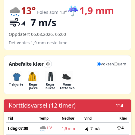
13°
☔
1,9 mm
Føles som 13°
7 m/s
Oppdatert 06.08.2026, 05:00
Det ventes 1,9 mm neste time
Anbefalte klær
Voksen
Barn
T-skjorte
Regn­
Regn­
Vann­
jakke
bukse
tette sko
Korttidsvarsel (12 timer)
4
Tid
Temp
Nedbør
Vind
Klær
13°
4
I dag 07:00
1,9 mm
7 m/s