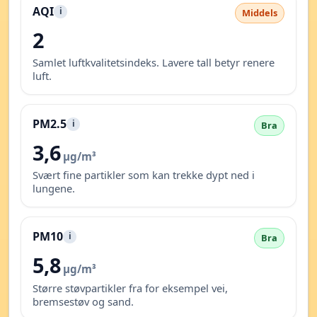
AQI
i
Middels
2
Samlet luftkvalitetsindeks. Lavere tall betyr renere
luft.
PM2.5
i
Bra
3,6
µg/m³
Svært fine partikler som kan trekke dypt ned i
lungene.
PM10
i
Bra
5,8
µg/m³
Større støvpartikler fra for eksempel vei,
bremsestøv og sand.