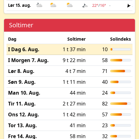
Lør 15. aug.
22°
/
16°
-
3 m
Soltimer
Dag
Soltimer
Solindeks
I Dag 6. Aug.
1 t 37 min
10
I Morgen 7. Aug.
9 t 22 min
58
Lør 8. Aug.
4 t 7 min
71
Søn 9. Aug.
1 t 11 min
40
Man 10. Aug.
44 min
24
Tir 11. Aug.
2 t 27 min
82
Ons 12. Aug.
1 t 42 min
57
Tor 13. Aug.
41 min
23
Fre 14. Aug.
58 min
32