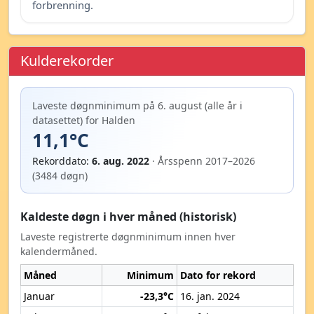
forbrenning.
Kulderekorder
Laveste døgnminimum på 6. august (alle år i
datasettet) for Halden
11,1°C
Rekorddato:
6. aug. 2022
· Årsspenn 2017–2026
(3484 døgn)
Kaldeste døgn i hver måned (historisk)
Laveste registrerte døgnminimum innen hver
kalendermåned.
Måned
Minimum
Dato for rekord
Januar
-23,3°C
16. jan. 2024