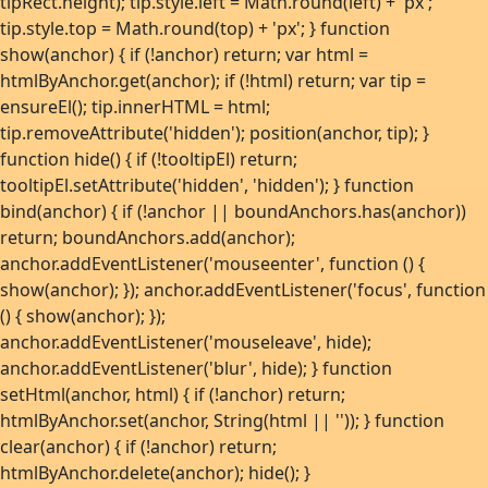
tipRect.height); tip.style.left = Math.round(left) + 'px';
tip.style.top = Math.round(top) + 'px'; } function
show(anchor) { if (!anchor) return; var html =
htmlByAnchor.get(anchor); if (!html) return; var tip =
ensureEl(); tip.innerHTML = html;
tip.removeAttribute('hidden'); position(anchor, tip); }
function hide() { if (!tooltipEl) return;
tooltipEl.setAttribute('hidden', 'hidden'); } function
bind(anchor) { if (!anchor || boundAnchors.has(anchor))
return; boundAnchors.add(anchor);
anchor.addEventListener('mouseenter', function () {
show(anchor); }); anchor.addEventListener('focus', function
() { show(anchor); });
anchor.addEventListener('mouseleave', hide);
anchor.addEventListener('blur', hide); } function
setHtml(anchor, html) { if (!anchor) return;
htmlByAnchor.set(anchor, String(html || '')); } function
clear(anchor) { if (!anchor) return;
htmlByAnchor.delete(anchor); hide(); }