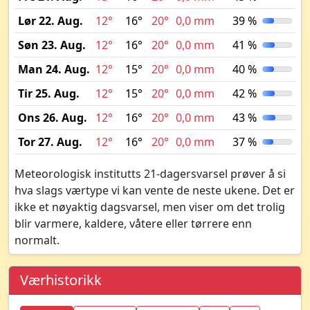
Lør 22. Aug.
12°
16°
20°
0,0 mm
39 %
Søn 23. Aug.
12°
16°
20°
0,0 mm
41 %
Man 24. Aug.
12°
15°
20°
0,0 mm
40 %
Tir 25. Aug.
12°
15°
20°
0,0 mm
42 %
Ons 26. Aug.
12°
16°
20°
0,0 mm
43 %
Tor 27. Aug.
12°
16°
20°
0,0 mm
37 %
Meteorologisk institutts 21-dagersvarsel prøver å si
hva slags værtype vi kan vente de neste ukene. Det er
ikke et nøyaktig dagsvarsel, men viser om det trolig
blir varmere, kaldere, våtere eller tørrere enn
normalt.
Værhistorikk