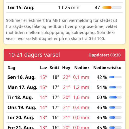
Lør 15. Aug.
1 t 25 min
47
Soltimer er estimert fra MET sin værmelding for stedet ut
fra skydekke, tåke og nedbør i hver prognose-time, vektet
mot tiden mellom soloppgang og solnedgang. Solindeks
viser hvor solfylt døgnet er på en skala fra 0 til 100.
10-21 dagers varsel
Oppdatert 03:30
Dag
Lav
Snitt
Høy
Nedbør
Nedbørsrisiko
M
Søn 16. Aug.
15°
18°
22°
0,1 mm
42 %
Man 17. Aug.
15°
17°
21°
1,2 mm
54 %
Tir 18. Aug.
14°
17°
20°
1,6 mm
60 %
Ons 19. Aug.
14°
17°
21°
0,4 mm
46 %
Tor 20. Aug.
13°
16°
21°
0,0 mm
46 %
Fre 21. Aug.
13°
16°
20°
0,0 mm
45 %