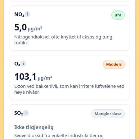
NO₂
i
Bra
5,0
µg/m³
Nitrogendioksid, ofte knyttet til eksos og tung
trafikk.
O₃
i
Middels
103,1
µg/m³
Ozon ved bakkenivå, som kan irritere luftveiene ved
høye nivåer.
SO₂
i
Mangler data
Ikke tilgjengelig
Svoveldioksid fra enkelte industrikilder og