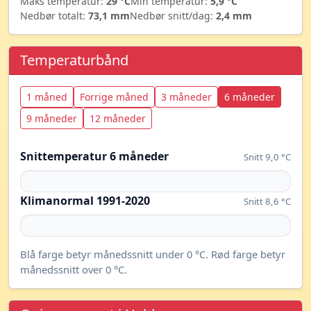
Maks temperatur:
29 °C
Min temperatur:
5,9 °C
Nedbør totalt:
73,1 mm
Nedbør snitt/dag:
2,4 mm
Temperaturbånd
1 måned
Forrige måned
3 måneder
6 måneder
9 måneder
12 måneder
Snittemperatur 6 måneder
Snitt 9,0 °C
Klimanormal 1991-2020
Snitt 8,6 °C
Blå farge betyr månedssnitt under 0 °C. Rød farge betyr
månedssnitt over 0 °C.