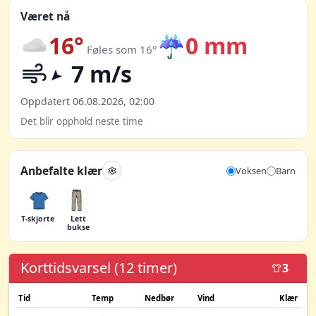
Været nå
16°
☔
0 mm
Føles som 16°
7 m/s
Oppdatert 06.08.2026, 02:00
Det blir opphold neste time
Anbefalte klær
Voksen
Barn
T-skjorte
Lett
bukse
Korttidsvarsel (12 timer)
3
Tid
Temp
Nedbør
Vind
Klær