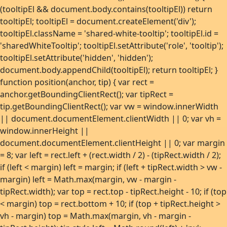
Uke 46
-7,2°C
19. nov. 2023
(tooltipEl && document.body.contains(tooltipEl)) return
Uke 47
-8,5°C
23. nov. 2024
tooltipEl; tooltipEl = document.createElement('div');
Uke 48
-13,0°C
3. des. 2023
tooltipEl.className = 'shared-white-tooltip'; tooltipEl.id =
'sharedWhiteTooltip'; tooltipEl.setAttribute('role', 'tooltip');
Uke 49
-13,2°C
4. des. 2023
tooltipEl.setAttribute('hidden', 'hidden');
Uke 50
-15,9°C
16. des. 2022
document.body.appendChild(tooltipEl); return tooltipEl; }
Uke 51
-13,5°C
24. des. 2023
function position(anchor, tip) { var rect =
Uke 52
-15,4°C
27. des. 2023
anchor.getBoundingClientRect(); var tipRect =
tip.getBoundingClientRect(); var vw = window.innerWidth
Uke 53
-3,4°C
3. jan. 2021
|| document.documentElement.clientWidth || 0; var vh =
window.innerHeight ||
document.documentElement.clientHeight || 0; var margin
= 8; var left = rect.left + (rect.width / 2) - (tipRect.width / 2);
if (left < margin) left = margin; if (left + tipRect.width > vw -
margin) left = Math.max(margin, vw - margin -
tipRect.width); var top = rect.top - tipRect.height - 10; if (top
< margin) top = rect.bottom + 10; if (top + tipRect.height >
vh - margin) top = Math.max(margin, vh - margin -