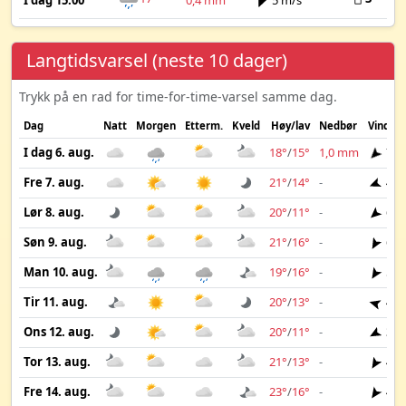
I dag 15:00
0,4 mm
5 m/s
Langtidsvarsel (neste 10 dager)
Trykk på en rad for time-for-time-varsel samme dag.
Dag
Natt
Morgen
Etterm.
Kveld
Høy/lav
Nedbør
Vind
I dag 6. aug.
18°
/
15°
1,0 mm
7 m
Fre 7. aug.
21°
/
14°
-
4 m
Lør 8. aug.
20°
/
11°
-
6 m
Søn 9. aug.
21°
/
16°
-
6 m
Man 10. aug.
19°
/
16°
-
5 m
Tir 11. aug.
20°
/
13°
-
4 m
Ons 12. aug.
20°
/
11°
-
3 m
Tor 13. aug.
21°
/
13°
-
4 m
Fre 14. aug.
23°
/
16°
-
4 m