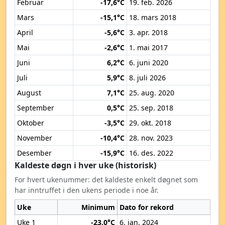
Februar
-17,6°C
19. feb. 2026
Mars
-15,1°C
18. mars 2018
April
-5,6°C
3. apr. 2018
Mai
-2,6°C
1. mai 2017
Juni
6,2°C
6. juni 2020
Juli
5,9°C
8. juli 2026
August
7,1°C
25. aug. 2020
September
0,5°C
25. sep. 2018
Oktober
-3,5°C
29. okt. 2018
November
-10,4°C
28. nov. 2023
Desember
-15,9°C
16. des. 2022
Kaldeste døgn i hver uke (historisk)
For hvert ukenummer: det kaldeste enkelt døgnet som
har inntruffet i den ukens periode i noe år.
Uke
Minimum
Dato for rekord
Uke 1
-23,0°C
6. jan. 2024