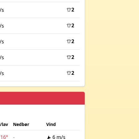
2
/s
2
/s
2
/s
2
/s
2
/s
/lav
Nedbør
Vind
/
16°
-
6 m/s