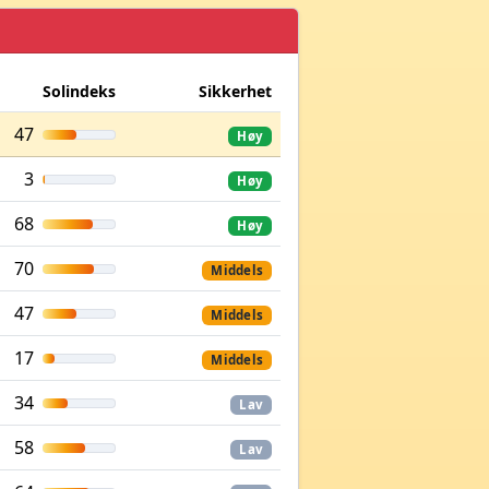
Solindeks
Sikkerhet
47
Høy
3
Høy
68
Høy
70
Middels
47
Middels
17
Middels
34
Lav
58
Lav