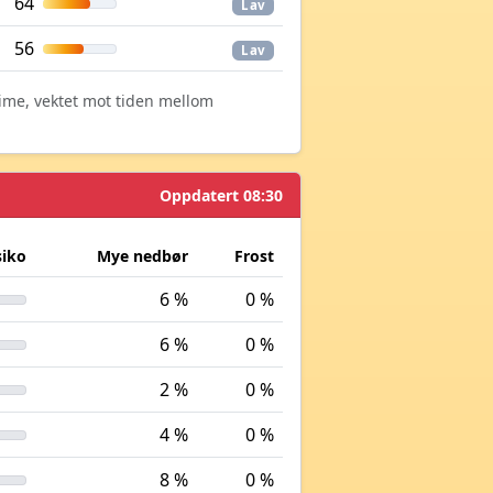
64
Lav
56
Lav
time, vektet mot tiden mellom
Oppdatert 08:30
siko
Mye nedbør
Frost
6 %
0 %
6 %
0 %
2 %
0 %
4 %
0 %
8 %
0 %