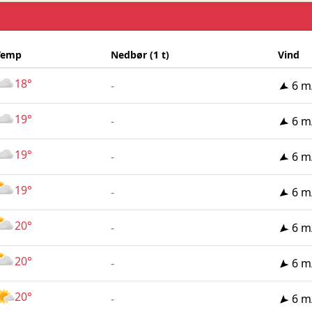
Temp
Nedbør (1 t)
Vind
18°
-
6 m
19°
-
6 m
19°
-
6 m
19°
-
6 m
20°
-
6 m
20°
-
6 m
20°
-
6 m