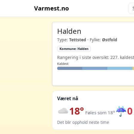
Varmest.no
Halden
Type:
Tettsted
· Fylke:
Østfold
Kommune: Halden
Rangering i siste oversikt: 227. kaldes
Kaldest
Været nå
18°
☔
0
Føles som 18°
Det blir opphold neste time