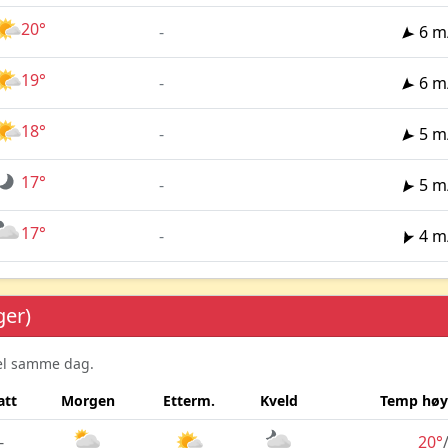
20°
-
6 m
19°
-
6 m
18°
-
5 m
17°
-
5 m
17°
-
4 m
ger)
sel samme dag.
att
Morgen
Etterm.
Kveld
Temp høy
-
20°