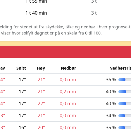
1 t 55 min
3 t
1 t 40 min
3 t
elding for stedet ut fra skydekke, tåke og nedbør i hver prognose-
ser hvor solfylt døgnet er på en skala fra 0 til 100.
Lav
Snitt
Høy
Nedbør
Nedbørsri
14°
17°
21°
0,0 mm
36 %
14°
17°
21°
0,2 mm
40 %
14°
17°
22°
0,0 mm
40 %
13°
17°
21°
0,0 mm
34 %
13°
16°
20°
0,0 mm
35 %