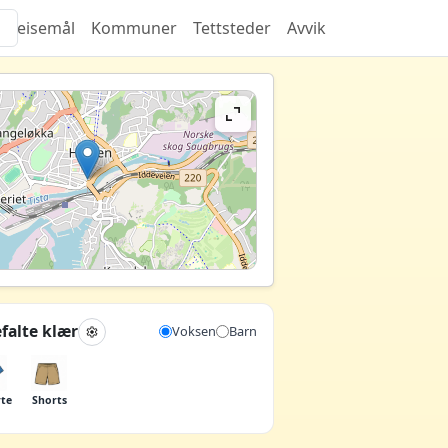
Reisemål
Kommuner
Tettsteder
Avvik
falte klær
Voksen
Barn
rte
Shorts