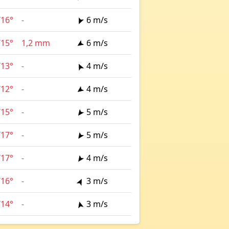
/
16°
-
6 m/s
/
15°
1,2 mm
6 m/s
/
13°
-
4 m/s
/
12°
-
4 m/s
/
15°
-
5 m/s
/
17°
-
5 m/s
/
17°
-
4 m/s
/
16°
-
3 m/s
/
14°
-
3 m/s