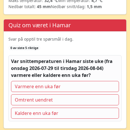
Maks temperatur:
32,4 °C
Min temperatur:
4,7 °C
Nedbør totalt:
45 mm
Nedbør snitt/dag:
1,5 mm
Quiz om været i Hamar
Svar på opptil tre spørsmål i dag.
0 av siste 5 riktige
Var snittemperaturen i Hamar siste uke (fra
onsdag 2026-07-29 til tirsdag 2026-08-04)
varmere eller kaldere enn uka før?
Varmere enn uka før
Omtrent uendret
Kaldere enn uka før