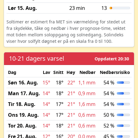
Lør 15. Aug.
23 min
13
Soltimer er estimert fra MET sin værmelding for stedet ut
fra skydekke, tåke og nedbør i hver prognose-time, vektet
mot tiden mellom soloppgang og solnedgang. Solindeks
viser hvor solfylt døgnet er på en skala fra 0 til 100.
10-21 dagers varsel
Oppdatert 20:30
Dag
Lav
Snitt
Høy
Nedbør
Nedbørsrisiko
M
Søn 16. Aug.
15°
18°
22°
1,1 mm
54 %
Man 17. Aug.
14°
18°
21°
0,9 mm
54 %
Tir 18. Aug.
14°
17°
21°
1,6 mm
54 %
Ons 19. Aug.
14°
17°
21°
0,6 mm
50 %
Tor 20. Aug.
14°
18°
21°
0,6 mm
52 %
Fre 21. Aug.
12°
16°
20°
0,0 mm
45 %