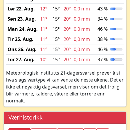
Lør 22. Aug.
12°
15°
20°
0,0 mm
43 %
Søn 23. Aug.
11°
15°
20°
0,0 mm
34 %
Man 24. Aug.
11°
15°
20°
0,0 mm
46 %
Tir 25. Aug.
11°
15°
20°
0,0 mm
38 %
Ons 26. Aug.
11°
15°
20°
0,0 mm
46 %
Tor 27. Aug.
10°
15°
20°
0,0 mm
37 %
Meteorologisk institutts 21-dagersvarsel prøver å si
hva slags værtype vi kan vente de neste ukene. Det er
ikke et nøyaktig dagsvarsel, men viser om det trolig
blir varmere, kaldere, våtere eller tørrere enn
normalt.
Værhistorikk