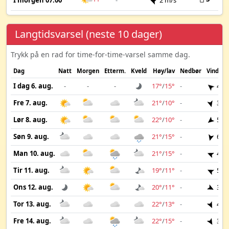
I morgen 07:00
-
2 m/s
Langtidsvarsel (neste 10 dager)
Trykk på en rad for time-for-time-varsel samme dag.
Dag
Natt
Morgen
Etterm.
Kveld
Høy/lav
Nedbør
Vind
I dag 6. aug.
-
-
-
17°
/
15°
-
4 m
Fre 7. aug.
21°
/
10°
-
3 m
Lør 8. aug.
22°
/
10°
-
5 m
Søn 9. aug.
21°
/
15°
-
6 m
Man 10. aug.
21°
/
15°
-
4 m
Tir 11. aug.
19°
/
11°
-
5 m
Ons 12. aug.
20°
/
11°
-
3 m
Tor 13. aug.
22°
/
13°
-
4 m
Fre 14. aug.
22°
/
15°
-
3 m