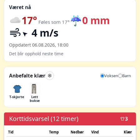
Været nå
17°
☔
0 mm
Føles som 17°
4 m/s
Oppdatert 06.08.2026, 18:00
Det blir opphold neste time
Anbefalte klær
Voksen
Barn
T-skjorte
Lett
bukse
Korttidsvarsel (12 timer)
3
Tid
Temp
Nedbør
Vind
Klær