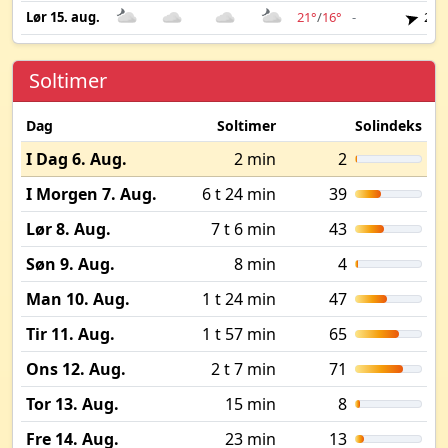
Lør 15. aug.
21°
/
16°
-
2 m
Soltimer
Dag
Soltimer
Solindeks
I Dag 6. Aug.
2 min
2
I Morgen 7. Aug.
6 t 24 min
39
Lør 8. Aug.
7 t 6 min
43
Søn 9. Aug.
8 min
4
Man 10. Aug.
1 t 24 min
47
Tir 11. Aug.
1 t 57 min
65
Ons 12. Aug.
2 t 7 min
71
Tor 13. Aug.
15 min
8
Fre 14. Aug.
23 min
13