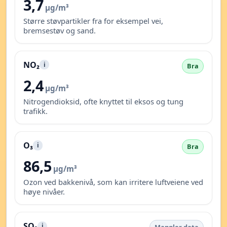
3,7
µg/m³
Større støvpartikler fra for eksempel vei,
bremsestøv og sand.
NO₂
i
Bra
2,4
µg/m³
Nitrogendioksid, ofte knyttet til eksos og tung
trafikk.
O₃
i
Bra
86,5
µg/m³
Ozon ved bakkenivå, som kan irritere luftveiene ved
høye nivåer.
SO₂
i