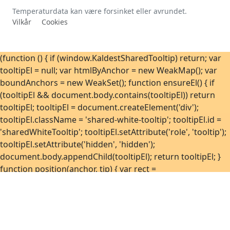
Temperaturdata kan være forsinket eller avrundet.
Vilkår
Cookies
(function () { if (window.KaldestSharedTooltip) return; var
tooltipEl = null; var htmlByAnchor = new WeakMap(); var
boundAnchors = new WeakSet(); function ensureEl() { if
(tooltipEl && document.body.contains(tooltipEl)) return
tooltipEl; tooltipEl = document.createElement('div');
tooltipEl.className = 'shared-white-tooltip'; tooltipEl.id =
'sharedWhiteTooltip'; tooltipEl.setAttribute('role', 'tooltip');
tooltipEl.setAttribute('hidden', 'hidden');
document.body.appendChild(tooltipEl); return tooltipEl; }
function position(anchor, tip) { var rect =
anchor.getBoundingClientRect(); var tipRect =
tip.getBoundingClientRect(); var vw = window.innerWidth
|| document.documentElement.clientWidth || 0; var vh =
window.innerHeight ||