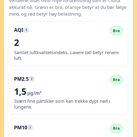
Verdiene viser hvor mye forurensning som er i lufta
akkurat nå. Grønn er bra, oransje betyr at du bør følge
med, og rød betyr høy belastning.
AQI
i
Bra
2
Samlet luftkvalitetsindeks. Lavere tall betyr renere
luft.
PM2.5
i
Bra
1,5
µg/m³
Svært fine partikler som kan trekke dypt ned i
lungene.
PM10
i
Bra