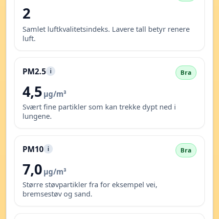
2
Samlet luftkvalitetsindeks. Lavere tall betyr renere
luft.
PM2.5
i
Bra
4,5
µg/m³
Svært fine partikler som kan trekke dypt ned i
lungene.
PM10
i
Bra
7,0
µg/m³
Større støvpartikler fra for eksempel vei,
bremsestøv og sand.