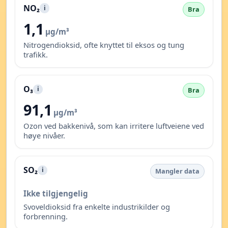
NO₂
i
Bra
1,1
µg/m³
Nitrogendioksid, ofte knyttet til eksos og tung
trafikk.
O₃
i
Bra
91,1
µg/m³
Ozon ved bakkenivå, som kan irritere luftveiene ved
høye nivåer.
SO₂
i
Mangler data
Ikke tilgjengelig
Svoveldioksid fra enkelte industrikilder og
forbrenning.