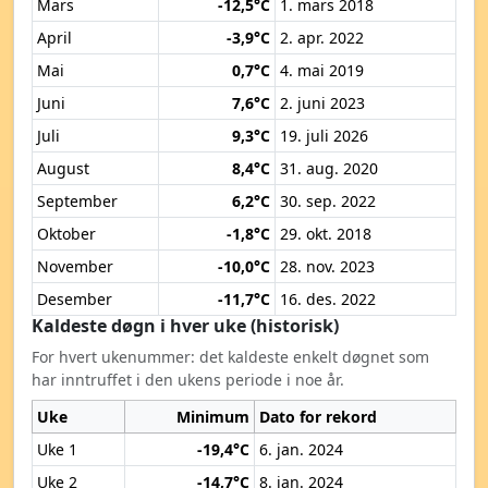
Mars
-12,5°C
1. mars 2018
April
-3,9°C
2. apr. 2022
Mai
0,7°C
4. mai 2019
Juni
7,6°C
2. juni 2023
Juli
9,3°C
19. juli 2026
August
8,4°C
31. aug. 2020
September
6,2°C
30. sep. 2022
Oktober
-1,8°C
29. okt. 2018
November
-10,0°C
28. nov. 2023
Desember
-11,7°C
16. des. 2022
Kaldeste døgn i hver uke (historisk)
For hvert ukenummer: det kaldeste enkelt døgnet som
har inntruffet i den ukens periode i noe år.
Uke
Minimum
Dato for rekord
Uke 1
-19,4°C
6. jan. 2024
Uke 2
-14,7°C
8. jan. 2024