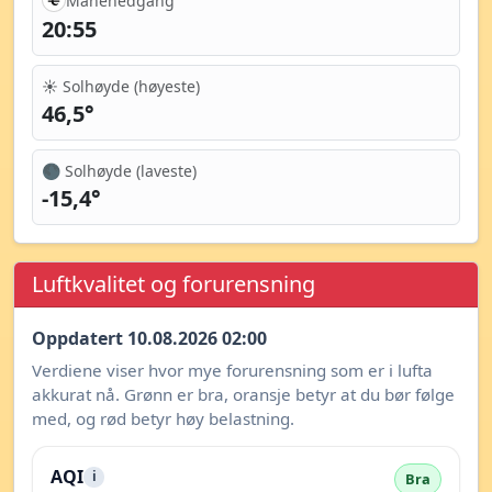
Månenedgang
20:55
☀️ Solhøyde (høyeste)
46,5°
🌑 Solhøyde (laveste)
-15,4°
Luftkvalitet og forurensning
Oppdatert 10.08.2026 02:00
Verdiene viser hvor mye forurensning som er i lufta
akkurat nå. Grønn er bra, oransje betyr at du bør følge
med, og rød betyr høy belastning.
AQI
i
Bra