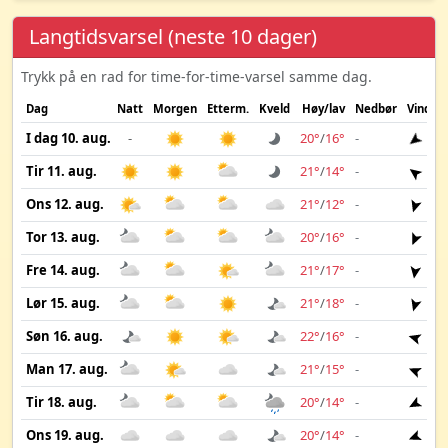
Langtidsvarsel (neste 10 dager)
Trykk på en rad for time-for-time-varsel samme dag.
Dag
Natt
Morgen
Etterm.
Kveld
Høy/lav
Nedbør
Vind
I dag 10. aug.
-
20°
/
16°
-
10 
Tir 11. aug.
21°
/
14°
-
6 m
Ons 12. aug.
21°
/
12°
-
4 m
Tor 13. aug.
20°
/
16°
-
7 m
Fre 14. aug.
21°
/
17°
-
5 m
Lør 15. aug.
21°
/
18°
-
5 m
Søn 16. aug.
22°
/
16°
-
4 m
Man 17. aug.
21°
/
15°
-
3 m
Tir 18. aug.
20°
/
14°
-
4 m
Ons 19. aug.
20°
/
14°
-
4 m