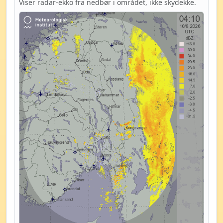
Viser radar-ekko fra nedbør i området, ikke skydekke.