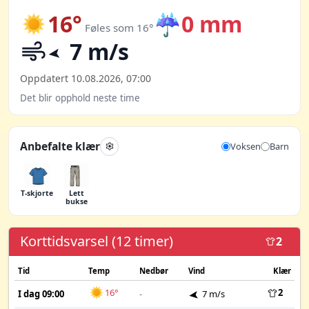
16°
☔
0 mm
Føles som 16°
7 m/s
Oppdatert 10.08.2026, 07:00
Det blir opphold neste time
Anbefalte klær
Voksen
Barn
T-skjorte
Lett
bukse
Korttidsvarsel (12 timer)
2
Tid
Temp
Nedbør
Vind
Klær
16°
2
I dag 09:00
-
7 m/s