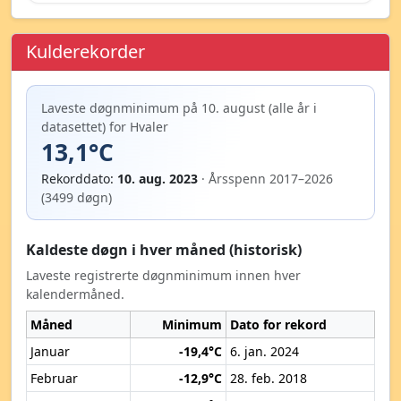
Kulderekorder
Laveste døgnminimum på 10. august (alle år i
datasettet) for Hvaler
13,1°C
Rekorddato:
10. aug. 2023
· Årsspenn 2017–2026
(3499 døgn)
Kaldeste døgn i hver måned (historisk)
Laveste registrerte døgnminimum innen hver
kalendermåned.
Måned
Minimum
Dato for rekord
Januar
-19,4°C
6. jan. 2024
Februar
-12,9°C
28. feb. 2018