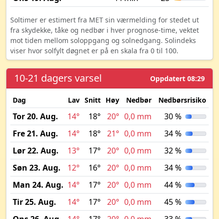
Soltimer er estimert fra MET sin værmelding for stedet ut
fra skydekke, tåke og nedbør i hver prognose-time, vektet
mot tiden mellom soloppgang og solnedgang. Solindeks
viser hvor solfylt døgnet er på en skala fra 0 til 100.
10-21 dagers varsel
Oppdatert 08:29
Dag
Lav
Snitt
Høy
Nedbør
Nedbørsrisiko
M
Tor 20. Aug.
14°
18°
20°
0,0 mm
30 %
Fre 21. Aug.
14°
18°
21°
0,0 mm
34 %
Lør 22. Aug.
13°
17°
20°
0,0 mm
32 %
Søn 23. Aug.
12°
16°
20°
0,0 mm
34 %
Man 24. Aug.
14°
17°
20°
0,0 mm
44 %
Tir 25. Aug.
14°
17°
20°
0,0 mm
45 %