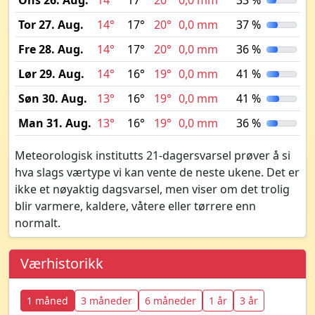
Ons 26. Aug.
14°
17°
20°
0,0 mm
33 %
Tor 27. Aug.
14°
17°
20°
0,0 mm
37 %
Fre 28. Aug.
14°
17°
20°
0,0 mm
36 %
Lør 29. Aug.
14°
16°
19°
0,0 mm
41 %
Søn 30. Aug.
13°
16°
19°
0,0 mm
41 %
Man 31. Aug.
13°
16°
19°
0,0 mm
36 %
Meteorologisk institutts 21-dagersvarsel prøver å si
hva slags værtype vi kan vente de neste ukene. Det er
ikke et nøyaktig dagsvarsel, men viser om det trolig
blir varmere, kaldere, våtere eller tørrere enn
normalt.
Værhistorikk
1 måned
3 måneder
6 måneder
1 år
3 år