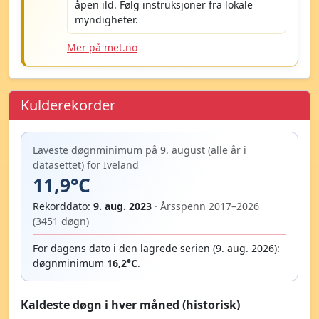
åpen ild. Følg instruksjoner fra lokale
myndigheter.
Mer på met.no
Kulderekorder
Laveste døgnminimum på 9. august (alle år i
datasettet) for Iveland
11,9°C
Rekorddato:
9. aug. 2023
· Årsspenn 2017–2026
(3451 døgn)
For dagens dato i den lagrede serien (9. aug. 2026):
døgnminimum
16,2°C
.
Kaldeste døgn i hver måned (historisk)