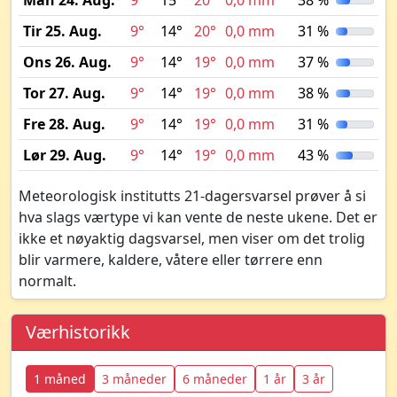
Man 24. Aug.
9°
15°
20°
0,0 mm
38 %
Tir 25. Aug.
9°
14°
20°
0,0 mm
31 %
Ons 26. Aug.
9°
14°
19°
0,0 mm
37 %
Tor 27. Aug.
9°
14°
19°
0,0 mm
38 %
Fre 28. Aug.
9°
14°
19°
0,0 mm
31 %
Lør 29. Aug.
9°
14°
19°
0,0 mm
43 %
Meteorologisk institutts 21-dagersvarsel prøver å si
hva slags værtype vi kan vente de neste ukene. Det er
ikke et nøyaktig dagsvarsel, men viser om det trolig
blir varmere, kaldere, våtere eller tørrere enn
normalt.
Værhistorikk
1 måned
3 måneder
6 måneder
1 år
3 år