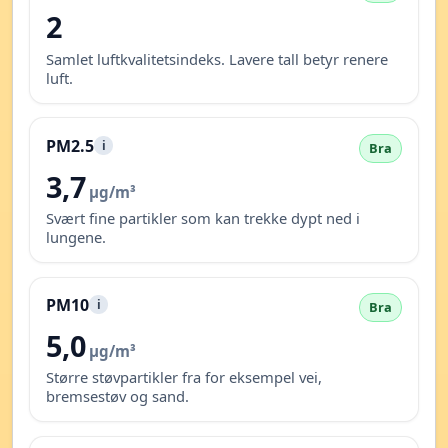
2
Samlet luftkvalitetsindeks. Lavere tall betyr renere
luft.
PM2.5
i
Bra
3,7
µg/m³
Svært fine partikler som kan trekke dypt ned i
lungene.
PM10
i
Bra
5,0
µg/m³
Større støvpartikler fra for eksempel vei,
bremsestøv og sand.