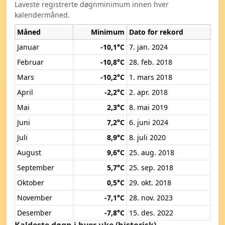
Laveste registrerte døgnminimum innen hver
kalendermåned.
Måned
Minimum
Dato for rekord
Januar
-10,1°C
7. jan. 2024
Februar
-10,8°C
28. feb. 2018
Mars
-10,2°C
1. mars 2018
April
-2,2°C
2. apr. 2018
Mai
2,3°C
8. mai 2019
Juni
7,2°C
6. juni 2024
Juli
8,9°C
8. juli 2020
August
9,6°C
25. aug. 2018
September
5,7°C
25. sep. 2018
Oktober
0,5°C
29. okt. 2018
November
-7,1°C
28. nov. 2023
Desember
-7,8°C
15. des. 2022