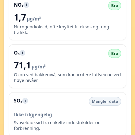
NO₂
i
Bra
1,7
µg/m³
Nitrogendioksid, ofte knyttet til eksos og tung
trafikk.
O₃
i
Bra
71,1
µg/m³
Ozon ved bakkenivå, som kan irritere luftveiene ved
høye nivåer.
SO₂
i
Mangler data
Ikke tilgjengelig
Svoveldioksid fra enkelte industrikilder og
forbrenning.