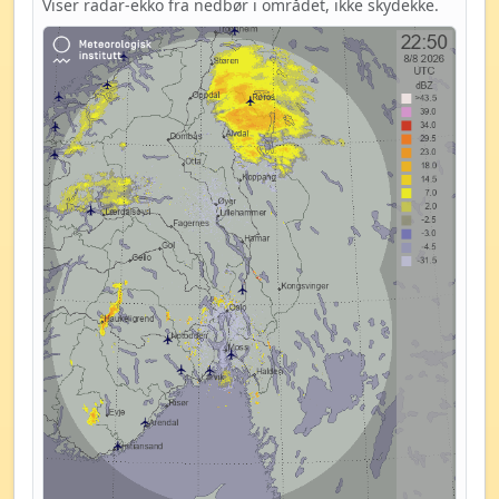
Viser radar-ekko fra nedbør i området, ikke skydekke.