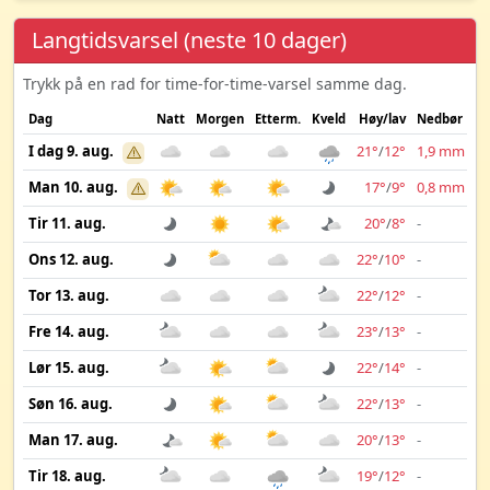
Langtidsvarsel (neste 10 dager)
Trykk på en rad for time-for-time-varsel samme dag.
Dag
Natt
Morgen
Etterm.
Kveld
Høy/lav
Nedbør
Vi
I dag 9. aug.
21°
/
12°
1,9 mm
Man 10. aug.
17°
/
9°
0,8 mm
Tir 11. aug.
20°
/
8°
-
Ons 12. aug.
22°
/
10°
-
Tor 13. aug.
22°
/
12°
-
Fre 14. aug.
23°
/
13°
-
Lør 15. aug.
22°
/
14°
-
Søn 16. aug.
22°
/
13°
-
Man 17. aug.
20°
/
13°
-
Tir 18. aug.
19°
/
12°
-