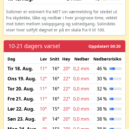
Soltimer er estimert fra MET sin værmelding for stedet ut
fra skydekke, tåke og nedbør i hver prognose-time, vektet
mot tiden mellom soloppgang og solnedgang. Solindeks
viser hvor solfylt døgnet er på en skala fra 0 til 100.
10-21 dagers varsel
Oppdatert 00:30
Dag
Lav
Snitt
Høy
Nedbør
Nedbørsrisiko
M
Tir 18. Aug.
11°
16°
20°
0,2 mm
46 %
Ons 19. Aug.
12°
16°
22°
0,0 mm
30 %
Tor 20. Aug.
11°
16°
22°
0,0 mm
32 %
Fre 21. Aug.
11°
16°
22°
0,0 mm
34 %
Lør 22. Aug.
10°
15°
20°
0,0 mm
38 %
Søn 23. Aug.
8°
14°
20°
0,0 mm
38 %