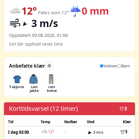
12°
☔
0 mm
Føles som 12°
3 m/s
Oppdatert 09.08.2026, 01:00
Det blir opphold neste time
Anbefalte klær
Voksen
Barn
T-skjorte
Lett
Lett
jakke
bukse
Korttidsvarsel (12 timer)
3
Tid
Temp
Nedbør
Vind
Klær
12°
3
I dag 03:00
-
3 m/s