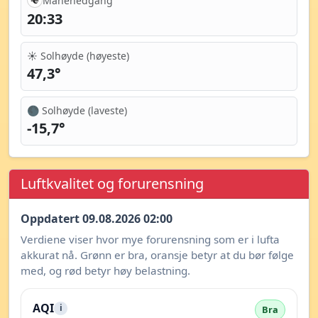
Månenedgang
20:33
☀️ Solhøyde (høyeste)
47,3°
🌑 Solhøyde (laveste)
-15,7°
Luftkvalitet og forurensning
Oppdatert 09.08.2026 02:00
Verdiene viser hvor mye forurensning som er i lufta
akkurat nå. Grønn er bra, oransje betyr at du bør følge
med, og rød betyr høy belastning.
AQI
i
Bra