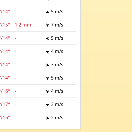
°
/
14°
-
5 m/s
°
/
15°
1,2 mm
7 m/s
°
/
14°
-
5 m/s
°
/
14°
-
4 m/s
°
/
14°
-
3 m/s
°
/
14°
-
5 m/s
°
/
16°
-
4 m/s
°
/
17°
-
3 m/s
°
/
16°
-
2 m/s