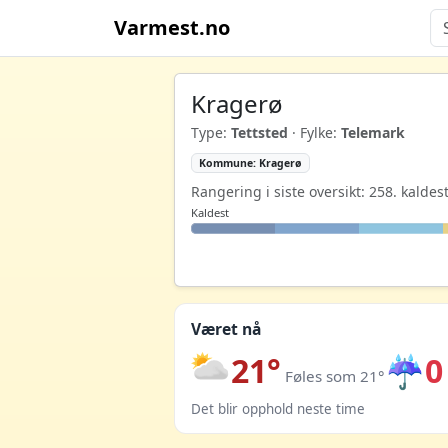
Varmest.no
Kragerø
Type:
Tettsted
· Fylke:
Telemark
Kommune: Kragerø
Rangering i siste oversikt: 258. kaldes
Kaldest
Været nå
21°
☔
0
Føles som 21°
Det blir opphold neste time