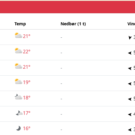
Temp
Nedbør (1 t)
Vin
21°
-
22°
-
21°
-
19°
-
18°
-
17°
-
16°
-