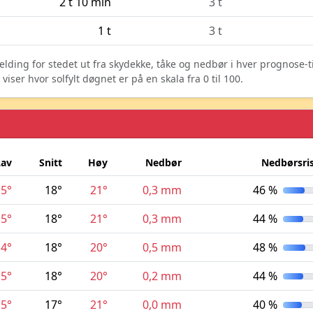
2 t 10 min
3 t
1 t
3 t
elding for stedet ut fra skydekke, tåke og nedbør i hver prognose-
ser hvor solfylt døgnet er på en skala fra 0 til 100.
Lav
Snitt
Høy
Nedbør
Nedbørsri
15°
18°
21°
0,3 mm
46 %
15°
18°
21°
0,3 mm
44 %
14°
18°
20°
0,5 mm
48 %
15°
18°
20°
0,2 mm
44 %
15°
17°
21°
0,0 mm
40 %