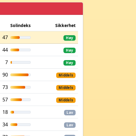
Solindeks
Sikkerhet
47
Høy
44
Høy
7
Høy
90
Middels
73
Middels
57
Middels
18
Lav
34
Lav