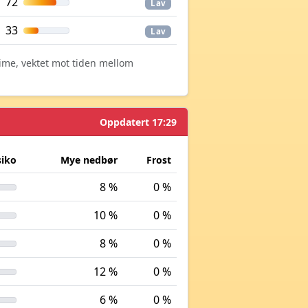
72
Lav
33
Lav
time, vektet mot tiden mellom
Oppdatert 17:29
siko
Mye nedbør
Frost
8 %
0 %
10 %
0 %
8 %
0 %
12 %
0 %
6 %
0 %