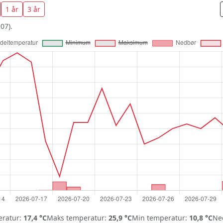
1 år
3 år
07).
ratur:
17,4 °C
Maks temperatur:
25,9 °C
Min temperatur:
10,8 °C
Ned