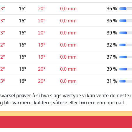
13°
16°
20°
0,0 mm
36 %
13°
16°
20°
0,0 mm
36 %
13°
16°
20°
0,0 mm
39 %
12°
16°
19°
0,0 mm
32 %
12°
16°
19°
0,0 mm
37 %
12°
16°
20°
0,0 mm
39 %
13°
16°
20°
0,0 mm
31 %
varsel prøver å si hva slags værtype vi kan vente de neste 
g blir varmere, kaldere, våtere eller tørrere enn normalt.