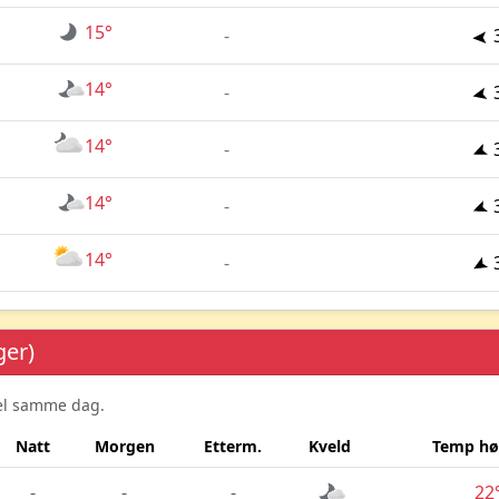
15°
-
14°
-
14°
-
14°
-
14°
-
ger)
sel samme dag.
Natt
Morgen
Etterm.
Kveld
Temp hø
-
-
-
22