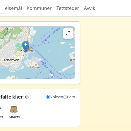
Reisemål
Kommuner
Tettsteder
Avvik
falte klær
Voksen
Barn
rte
Shorts