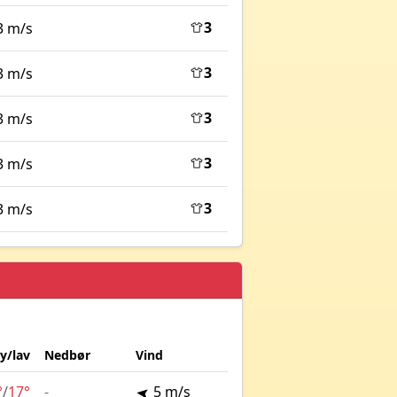
3
3 m/s
3
3 m/s
3
3 m/s
3
3 m/s
3
3 m/s
y/lav
Nedbør
Vind
°
/
17°
-
5 m/s