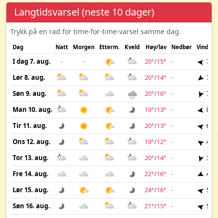
Langtidsvarsel (neste 10 dager)
Trykk på en rad for time-for-time-varsel samme dag.
Dag
Natt
Morgen
Etterm.
Kveld
Høy/lav
Nedbør
Vind
I dag 7. aug.
-
-
20°
/
15°
-
7 m
Lør 8. aug.
20°
/
14°
-
7 m
Søn 9. aug.
20°
/
16°
-
7 m
Man 10. aug.
19°
/
13°
-
8 m
Tir 11. aug.
20°
/
13°
-
6 m
Ons 12. aug.
19°
/
12°
-
4 m
Tor 13. aug.
20°
/
14°
-
3 m
Fre 14. aug.
22°
/
16°
-
4 m
Lør 15. aug.
24°
/
16°
-
5 m
Søn 16. aug.
21°
/
15°
-
5 m