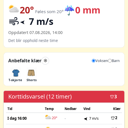
20°
☔
0 mm
Føles som 20°
7 m/s
Oppdatert 07.08.2026, 14:00
Det blir opphold neste time
Anbefalte klær
Voksen
Barn
T-skjorte
Shorts
Korttidsvarsel (12 timer)
3
Tid
Temp
Nedbør
Vind
Klær
20°
2
I dag 16:00
-
7 m/s