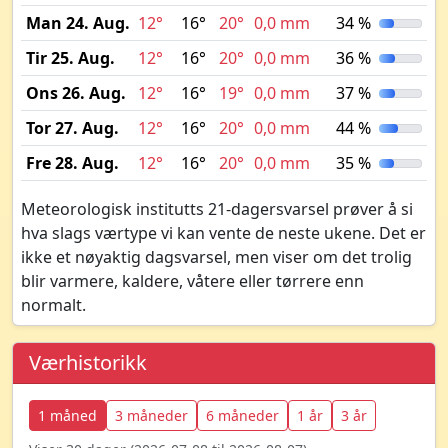
Man 24. Aug.
12°
16°
20°
0,0 mm
34 %
Tir 25. Aug.
12°
16°
20°
0,0 mm
36 %
Ons 26. Aug.
12°
16°
19°
0,0 mm
37 %
Tor 27. Aug.
12°
16°
20°
0,0 mm
44 %
Fre 28. Aug.
12°
16°
20°
0,0 mm
35 %
Meteorologisk institutts 21-dagersvarsel prøver å si
hva slags værtype vi kan vente de neste ukene. Det er
ikke et nøyaktig dagsvarsel, men viser om det trolig
blir varmere, kaldere, våtere eller tørrere enn
normalt.
Værhistorikk
1 måned
3 måneder
6 måneder
1 år
3 år