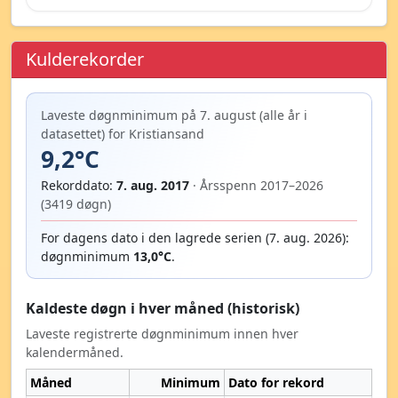
Kulderekorder
Laveste døgnminimum på 7. august (alle år i
datasettet) for Kristiansand
9,2°C
Rekorddato:
7. aug. 2017
· Årsspenn 2017–2026
(3419 døgn)
For dagens dato i den lagrede serien (7. aug. 2026):
døgnminimum
13,0°C
.
Kaldeste døgn i hver måned (historisk)
Laveste registrerte døgnminimum innen hver
kalendermåned.
Måned
Minimum
Dato for rekord