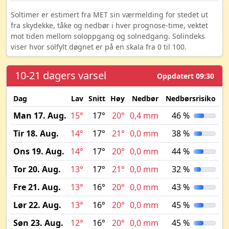
Soltimer er estimert fra MET sin værmelding for stedet ut
fra skydekke, tåke og nedbør i hver prognose-time, vektet
mot tiden mellom soloppgang og solnedgang. Solindeks
viser hvor solfylt døgnet er på en skala fra 0 til 100.
10-21 dagers varsel
Oppdatert 09:30
Dag
Lav
Snitt
Høy
Nedbør
Nedbørsrisiko
M
Man 17. Aug.
15°
17°
20°
0,4 mm
46 %
Tir 18. Aug.
14°
17°
21°
0,0 mm
38 %
Ons 19. Aug.
14°
17°
20°
0,0 mm
44 %
Tor 20. Aug.
13°
17°
21°
0,0 mm
32 %
Fre 21. Aug.
13°
16°
20°
0,0 mm
43 %
Lør 22. Aug.
13°
16°
20°
0,0 mm
45 %
Søn 23. Aug.
12°
16°
20°
0,0 mm
45 %