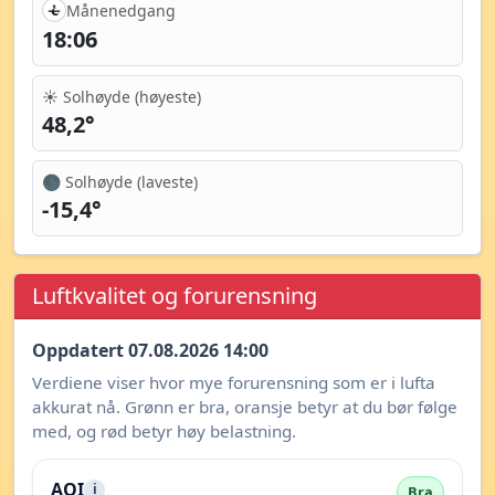
Månenedgang
18:06
☀️ Solhøyde (høyeste)
48,2°
🌑 Solhøyde (laveste)
-15,4°
Luftkvalitet og forurensning
Oppdatert 07.08.2026 14:00
Verdiene viser hvor mye forurensning som er i lufta
akkurat nå. Grønn er bra, oransje betyr at du bør følge
med, og rød betyr høy belastning.
AQI
i
Bra