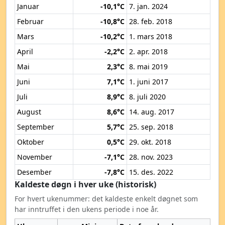
Januar
-10,1°C
7. jan. 2024
Februar
-10,8°C
28. feb. 2018
Mars
-10,2°C
1. mars 2018
April
-2,2°C
2. apr. 2018
Mai
2,3°C
8. mai 2019
Juni
7,1°C
1. juni 2017
Juli
8,9°C
8. juli 2020
August
8,6°C
14. aug. 2017
September
5,7°C
25. sep. 2018
Oktober
0,5°C
29. okt. 2018
November
-7,1°C
28. nov. 2023
Desember
-7,8°C
15. des. 2022
Kaldeste døgn i hver uke (historisk)
For hvert ukenummer: det kaldeste enkelt døgnet som
har inntruffet i den ukens periode i noe år.