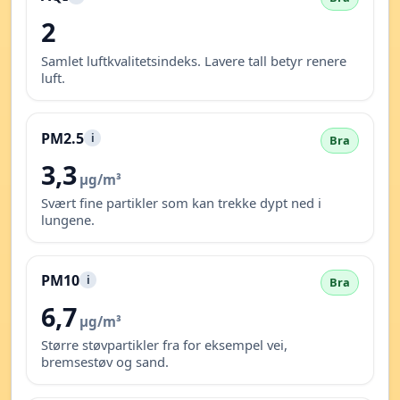
2
Samlet luftkvalitetsindeks. Lavere tall betyr renere
luft.
PM2.5
i
Bra
3,3
µg/m³
Svært fine partikler som kan trekke dypt ned i
lungene.
PM10
i
Bra
6,7
µg/m³
Større støvpartikler fra for eksempel vei,
bremsestøv og sand.