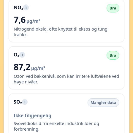
NO₂
i
Bra
7,6
µg/m³
Nitrogendioksid, ofte knyttet til eksos og tung
trafikk.
O₃
i
Bra
87,2
µg/m³
Ozon ved bakkenivå, som kan irritere luftveiene ved
høye nivåer.
SO₂
i
Mangler data
Ikke tilgjengelig
Svoveldioksid fra enkelte industrikilder og
forbrenning.