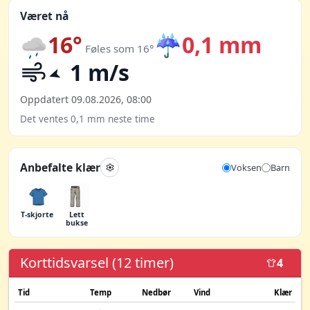
Været nå
16°
☔
0,1 mm
Føles som 16°
1 m/s
Oppdatert 09.08.2026, 08:00
Det ventes 0,1 mm neste time
Anbefalte klær
Voksen
Barn
T-skjorte
Lett
bukse
Korttidsvarsel (12 timer)
4
Tid
Temp
Nedbør
Vind
Klær