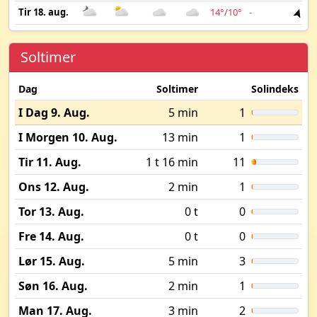
Tir 18. aug.
14°
/
10°
-
3 
Soltimer
Dag
Soltimer
Solindeks
I Dag 9. Aug.
5 min
1
I Morgen 10. Aug.
13 min
1
Tir 11. Aug.
1 t 16 min
11
Ons 12. Aug.
2 min
1
Tor 13. Aug.
0 t
0
Fre 14. Aug.
0 t
0
Lør 15. Aug.
5 min
3
Søn 16. Aug.
2 min
1
Man 17. Aug.
3 min
2