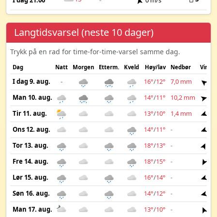
I dag 21:00
-
0 m/s
Langtidsvarsel (neste 10 dager)
Trykk på en rad for time-for-time-varsel samme dag.
Dag
Natt
Morgen
Etterm.
Kveld
Høy/lav
Nedbør
Vind
I dag 9. aug.
-
16°
/
12°
7,0 mm
3 
Man 10. aug.
14°
/
11°
10,2 mm
4 
Tir 11. aug.
13°
/
10°
1,4 mm
7 
Ons 12. aug.
14°
/
11°
-
6 
Tor 13. aug.
18°
/
13°
-
2 
Fre 14. aug.
18°
/
15°
-
2 
Lør 15. aug.
16°
/
14°
-
4 
Søn 16. aug.
14°
/
12°
-
4 
Man 17. aug.
13°
/
10°
-
3 