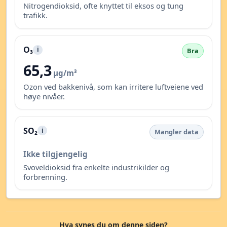
Nitrogendioksid, ofte knyttet til eksos og tung
trafikk.
O₃
i
Bra
65,3
µg/m³
Ozon ved bakkenivå, som kan irritere luftveiene ved
høye nivåer.
SO₂
i
Mangler data
Ikke tilgjengelig
Svoveldioksid fra enkelte industrikilder og
forbrenning.
Hva synes du om denne siden?