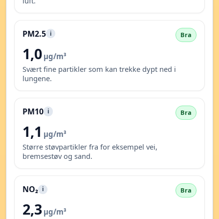
luft.
PM2.5
i
Bra
1,0
µg/m³
Svært fine partikler som kan trekke dypt ned i
lungene.
PM10
i
Bra
1,1
µg/m³
Større støvpartikler fra for eksempel vei,
bremsestøv og sand.
NO₂
i
Bra
2,3
µg/m³