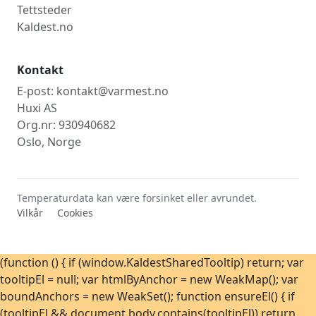
Tettsteder
Kaldest.no
Kontakt
E-post: kontakt@varmest.no
Huxi AS
Org.nr: 930940682
Oslo, Norge
Temperaturdata kan være forsinket eller avrundet.
Vilkår
Cookies
(function () { if (window.KaldestSharedTooltip) return; var
tooltipEl = null; var htmlByAnchor = new WeakMap(); var
boundAnchors = new WeakSet(); function ensureEl() { if
(tooltipEl && document.body.contains(tooltipEl)) return