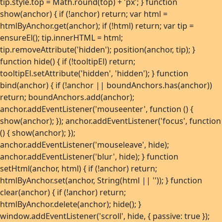
tip.style.top = Math.round(top) + 'px'; } function
show(anchor) { if (!anchor) return; var html =
htmlByAnchor.get(anchor); if (!html) return; var tip =
ensureEl(); tip.innerHTML = html;
tip.removeAttribute('hidden'); position(anchor, tip); }
function hide() { if (!tooltipEl) return;
tooltipEl.setAttribute('hidden', 'hidden'); } function
bind(anchor) { if (!anchor || boundAnchors.has(anchor))
return; boundAnchors.add(anchor);
anchor.addEventListener('mouseenter', function () {
show(anchor); }); anchor.addEventListener('focus', function
() { show(anchor); });
anchor.addEventListener('mouseleave', hide);
anchor.addEventListener('blur', hide); } function
setHtml(anchor, html) { if (!anchor) return;
htmlByAnchor.set(anchor, String(html || '')); } function
clear(anchor) { if (!anchor) return;
htmlByAnchor.delete(anchor); hide(); }
window.addEventListener('scroll', hide, { passive: true });