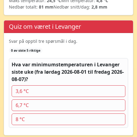
Maks temperatur:
24,5 °C
Min temperatur:
4,8 °C
Nedbør totalt:
81 mm
Nedbør snitt/dag:
2,8 mm
Quiz om været i Levanger
Svar på opptil tre spørsmål i dag.
0 av siste 5 riktige
Hva var minimumstemperaturen i Levanger
siste uke (fra lørdag 2026-08-01 til fredag 2026-
08-07)?
3,6 °C
6,7 °C
8 °C