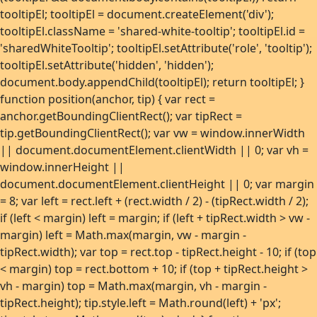
tooltipEl; tooltipEl = document.createElement('div');
tooltipEl.className = 'shared-white-tooltip'; tooltipEl.id =
'sharedWhiteTooltip'; tooltipEl.setAttribute('role', 'tooltip');
tooltipEl.setAttribute('hidden', 'hidden');
document.body.appendChild(tooltipEl); return tooltipEl; }
function position(anchor, tip) { var rect =
anchor.getBoundingClientRect(); var tipRect =
tip.getBoundingClientRect(); var vw = window.innerWidth
|| document.documentElement.clientWidth || 0; var vh =
window.innerHeight ||
document.documentElement.clientHeight || 0; var margin
= 8; var left = rect.left + (rect.width / 2) - (tipRect.width / 2);
if (left < margin) left = margin; if (left + tipRect.width > vw -
margin) left = Math.max(margin, vw - margin -
tipRect.width); var top = rect.top - tipRect.height - 10; if (top
< margin) top = rect.bottom + 10; if (top + tipRect.height >
vh - margin) top = Math.max(margin, vh - margin -
tipRect.height); tip.style.left = Math.round(left) + 'px';