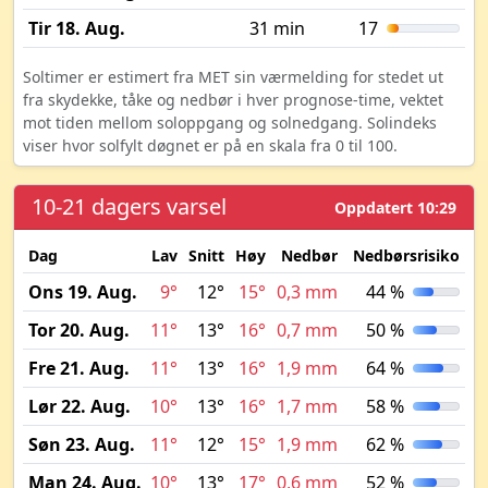
Tir 18. Aug.
31 min
17
Soltimer er estimert fra MET sin værmelding for stedet ut
fra skydekke, tåke og nedbør i hver prognose-time, vektet
mot tiden mellom soloppgang og solnedgang. Solindeks
viser hvor solfylt døgnet er på en skala fra 0 til 100.
10-21 dagers varsel
Oppdatert 10:29
Dag
Lav
Snitt
Høy
Nedbør
Nedbørsrisiko
M
Ons 19. Aug.
9°
12°
15°
0,3 mm
44 %
Tor 20. Aug.
11°
13°
16°
0,7 mm
50 %
Fre 21. Aug.
11°
13°
16°
1,9 mm
64 %
Lør 22. Aug.
10°
13°
16°
1,7 mm
58 %
Søn 23. Aug.
11°
12°
15°
1,9 mm
62 %
Man 24. Aug.
10°
13°
17°
0,6 mm
52 %