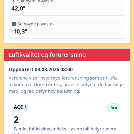
☀️ Solhøyde (høyeste)
42,0°
🌑 Solhøyde (laveste)
-10,3°
Luftkvalitet og forurensning
Oppdatert 09.08.2026 08:00
Verdiene viser hvor mye forurensning som er i lufta
akkurat nå. Grønn er bra, oransje betyr at du bør følge
med, og rød betyr høy belastning.
AQI
i
Bra
2
Samlet luftkvalitetsindeks. Lavere tall betyr renere