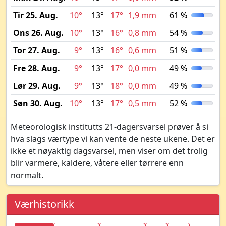
Tir 25. Aug.
10°
13°
17°
1,9 mm
61 %
Ons 26. Aug.
10°
13°
16°
0,8 mm
54 %
Tor 27. Aug.
9°
13°
16°
0,6 mm
51 %
Fre 28. Aug.
9°
13°
17°
0,0 mm
49 %
Lør 29. Aug.
9°
13°
18°
0,0 mm
49 %
Søn 30. Aug.
10°
13°
17°
0,5 mm
52 %
Meteorologisk institutts 21-dagersvarsel prøver å si
hva slags værtype vi kan vente de neste ukene. Det er
ikke et nøyaktig dagsvarsel, men viser om det trolig
blir varmere, kaldere, våtere eller tørrere enn
normalt.
Værhistorikk