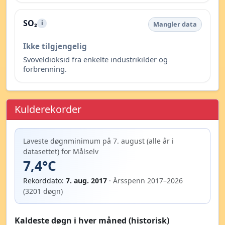
SO₂
i
Mangler data
Ikke tilgjengelig
Svoveldioksid fra enkelte industrikilder og
forbrenning.
Kulderekorder
Laveste døgnminimum på 7. august (alle år i
datasettet) for Målselv
7,4°C
Rekorddato:
7. aug. 2017
· Årsspenn 2017–2026
(3201 døgn)
Kaldeste døgn i hver måned (historisk)