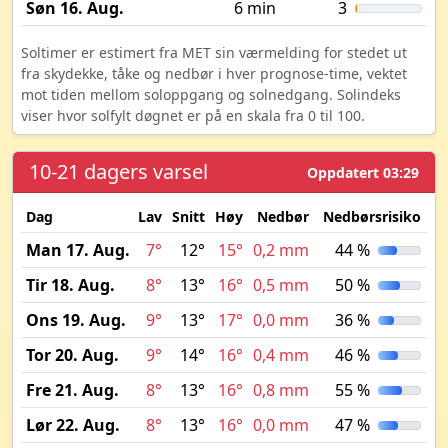
Søn 16. Aug.
6 min
3
Soltimer er estimert fra MET sin værmelding for stedet ut
fra skydekke, tåke og nedbør i hver prognose-time, vektet
mot tiden mellom soloppgang og solnedgang. Solindeks
viser hvor solfylt døgnet er på en skala fra 0 til 100.
10-21 dagers varsel
Oppdatert 03:29
Dag
Lav
Snitt
Høy
Nedbør
Nedbørsrisiko
My
Man 17. Aug.
7°
12°
15°
0,2 mm
44 %
Tir 18. Aug.
8°
13°
16°
0,5 mm
50 %
Ons 19. Aug.
9°
13°
17°
0,0 mm
36 %
Tor 20. Aug.
9°
14°
16°
0,4 mm
46 %
Fre 21. Aug.
8°
13°
16°
0,8 mm
55 %
Lør 22. Aug.
8°
13°
16°
0,0 mm
47 %