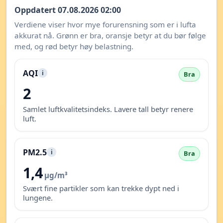
Oppdatert 07.08.2026 02:00
Verdiene viser hvor mye forurensning som er i lufta
akkurat nå. Grønn er bra, oransje betyr at du bør følge
med, og rød betyr høy belastning.
AQI
i
Bra
2
Samlet luftkvalitetsindeks. Lavere tall betyr renere
luft.
PM2.5
i
Bra
1,4
µg/m³
Svært fine partikler som kan trekke dypt ned i
lungene.