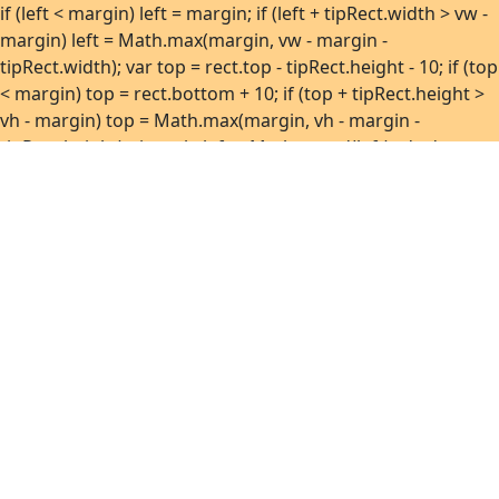
if (left < margin) left = margin; if (left + tipRect.width > vw -
margin) left = Math.max(margin, vw - margin -
tipRect.width); var top = rect.top - tipRect.height - 10; if (top
< margin) top = rect.bottom + 10; if (top + tipRect.height >
vh - margin) top = Math.max(margin, vh - margin -
tipRect.height); tip.style.left = Math.round(left) + 'px';
tip.style.top = Math.round(top) + 'px'; } function
show(anchor) { if (!anchor) return; var html =
htmlByAnchor.get(anchor); if (!html) return; var tip =
ensureEl(); tip.innerHTML = html;
tip.removeAttribute('hidden'); position(anchor, tip); }
function hide() { if (!tooltipEl) return;
tooltipEl.setAttribute('hidden', 'hidden'); } function
bind(anchor) { if (!anchor || boundAnchors.has(anchor))
return; boundAnchors.add(anchor);
anchor.addEventListener('mouseenter', function () {
show(anchor); }); anchor.addEventListener('focus', function
() { show(anchor); });
anchor.addEventListener('mouseleave', hide);