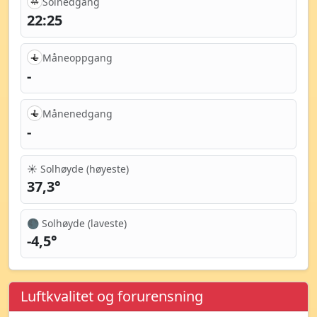
Solnedgang
22:25
Måneoppgang
-
Månenedgang
-
☀️ Solhøyde (høyeste)
37,3°
🌑 Solhøyde (laveste)
-4,5°
Luftkvalitet og forurensning