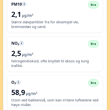
PM10
i
Bra
2,1
µg/m³
Større støvpartikler fra for eksempel vei,
bremsestøv og sand.
NO₂
i
Bra
2,5
µg/m³
Nitrogendioksid, ofte knyttet til eksos og tung
trafikk.
O₃
i
Bra
58,9
µg/m³
Ozon ved bakkenivå, som kan irritere luftveiene ved
høye nivåer.