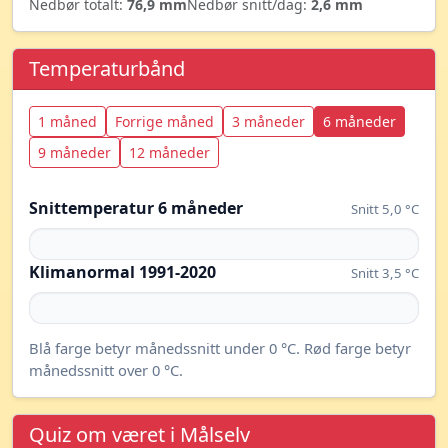
Nedbør totalt:
76,9 mm
Nedbør snitt/dag:
2,6 mm
Temperaturbånd
1 måned
Forrige måned
3 måneder
6 måneder
9 måneder
12 måneder
Snittemperatur 6 måneder
Snitt 5,0 °C
Klimanormal 1991-2020
Snitt 3,5 °C
Blå farge betyr månedssnitt under 0 °C. Rød farge betyr
månedssnitt over 0 °C.
Quiz om været i Målselv