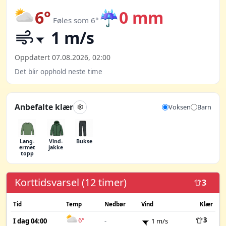
6°
☔
0 mm
Føles som 6°
1 m/s
Oppdatert 07.08.2026, 02:00
Det blir opphold neste time
Anbefalte klær
Voksen
Barn
Lang­
Vind­
Bukse
ermet
jakke
topp
Korttidsvarsel (12 timer)
3
Tid
Temp
Nedbør
Vind
Klær
6°
3
I dag 04:00
-
1 m/s