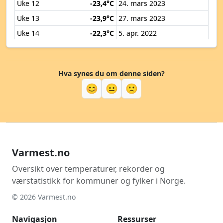
Uke 12
-23,4°C
24. mars 2023
Uke 13
-23,9°C
27. mars 2023
Uke 14
-22,3°C
5. apr. 2022
Uke 15
-16,3°C
11. apr. 2019
Uke 16
-13,4°C
17. apr. 2017
Hva synes du om denne siden?
Uke 17
-15,8°C
26. apr. 2025
😊
😐
🙁
Uke 18
-11,3°C
5. mai 2019
Uke 19
-9,6°C
6. mai 2019
Uke 20
-8,1°C
14. mai 2020
Uke 21
-4,9°C
19. mai 2020
Varmest.no
Uke 22
-1,6°C
31. mai 2026
Uke 23
0,1°C
10. juni 2023
Oversikt over temperaturer, rekorder og
værstatistikk for kommuner og fylker i Norge.
Uke 24
-0,8°C
12. juni 2019
© 2026 Varmest.no
Uke 25
-0,2°C
23. juni 2021
Uke 26
0,7°C
25. juni 2026
Navigasjon
Ressurser