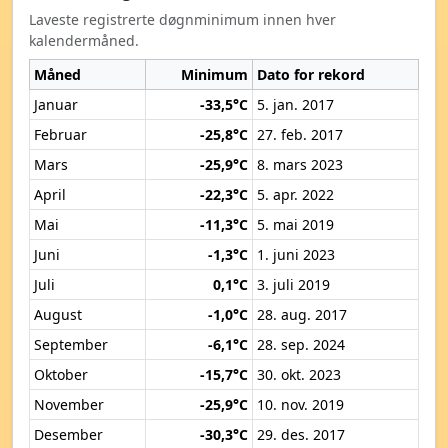
Laveste registrerte døgnminimum innen hver
kalendermåned.
Måned
Minimum
Dato for rekord
Januar
-33,5°C
5. jan. 2017
Februar
-25,8°C
27. feb. 2017
Mars
-25,9°C
8. mars 2023
April
-22,3°C
5. apr. 2022
Mai
-11,3°C
5. mai 2019
Juni
-1,3°C
1. juni 2023
Juli
0,1°C
3. juli 2019
August
-1,0°C
28. aug. 2017
September
-6,1°C
28. sep. 2024
Oktober
-15,7°C
30. okt. 2023
November
-25,9°C
10. nov. 2019
Desember
-30,3°C
29. des. 2017