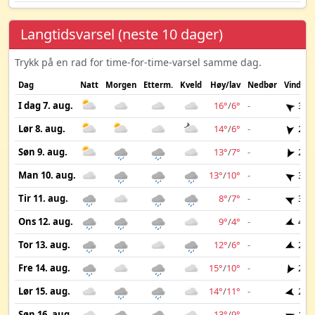
Langtidsvarsel (neste 10 dager)
Trykk på en rad for time-for-time-varsel samme dag.
Dag
Natt
Morgen
Etterm.
Kveld
Høy/lav
Nedbør
Vind
I dag 7. aug.
16°
/
6°
-
3 m
Lør 8. aug.
14°
/
6°
-
2 m
Søn 9. aug.
13°
/
7°
-
2 m
Man 10. aug.
13°
/
10°
-
3 m
Tir 11. aug.
8°
/
7°
-
3 m
Ons 12. aug.
9°
/
4°
-
4 m
Tor 13. aug.
12°
/
6°
-
2 m
Fre 14. aug.
15°
/
10°
-
2 m
Lør 15. aug.
14°
/
11°
-
2 m
Søn 16. aug.
13°
/
9°
-
1 m