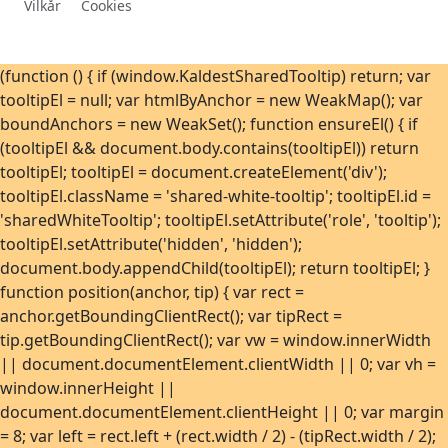
Vilkår
Cookies
Uke 42
-13,4°C
20. okt. 2019
Uke 43
-13,4°C
24. okt. 2017
Uke 44
-17,6°C
1. nov. 2017
(function () { if (window.KaldestSharedTooltip) return; var
tooltipEl = null; var htmlByAnchor = new WeakMap(); var
Uke 45
-25,9°C
10. nov. 2019
boundAnchors = new WeakSet(); function ensureEl() { if
Uke 46
-25,8°C
11. nov. 2019
(tooltipEl && document.body.contains(tooltipEl)) return
Uke 47
-24,7°C
22. nov. 2025
tooltipEl; tooltipEl = document.createElement('div');
Uke 48
-24,6°C
30. nov. 2017
tooltipEl.className = 'shared-white-tooltip'; tooltipEl.id =
'sharedWhiteTooltip'; tooltipEl.setAttribute('role', 'tooltip');
Uke 49
-22,7°C
2. des. 2025
tooltipEl.setAttribute('hidden', 'hidden');
Uke 50
-22,4°C
13. des. 2017
document.body.appendChild(tooltipEl); return tooltipEl; }
Uke 51
-24,1°C
23. des. 2023
function position(anchor, tip) { var rect =
Uke 52
-30,3°C
29. des. 2017
anchor.getBoundingClientRect(); var tipRect =
tip.getBoundingClientRect(); var vw = window.innerWidth
Uke 53
-13,6°C
2. jan. 2021
|| document.documentElement.clientWidth || 0; var vh =
window.innerHeight ||
document.documentElement.clientHeight || 0; var margin
= 8; var left = rect.left + (rect.width / 2) - (tipRect.width / 2);