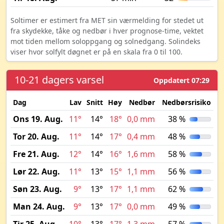
Soltimer er estimert fra MET sin værmelding for stedet ut
fra skydekke, tåke og nedbør i hver prognose-time, vektet
mot tiden mellom soloppgang og solnedgang. Solindeks
viser hvor solfylt døgnet er på en skala fra 0 til 100.
10-21 dagers varsel
Oppdatert 07:29
Dag
Lav
Snitt
Høy
Nedbør
Nedbørsrisiko
M
Ons 19. Aug.
11°
14°
18°
0,0 mm
38 %
Tor 20. Aug.
11°
14°
17°
0,4 mm
48 %
Fre 21. Aug.
12°
14°
16°
1,6 mm
58 %
Lør 22. Aug.
11°
13°
15°
1,1 mm
56 %
Søn 23. Aug.
9°
13°
17°
1,1 mm
62 %
Man 24. Aug.
9°
13°
17°
0,0 mm
49 %