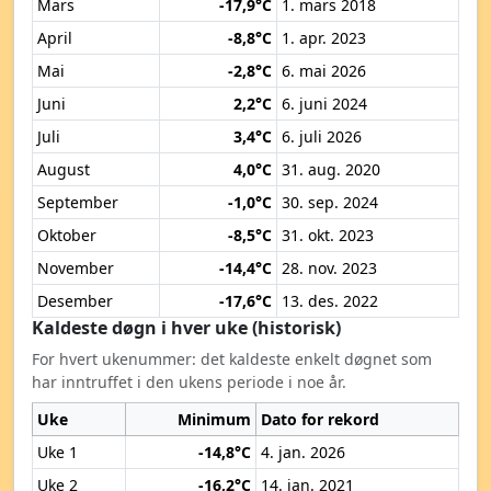
Mars
-17,9°C
1. mars 2018
April
-8,8°C
1. apr. 2023
Mai
-2,8°C
6. mai 2026
Juni
2,2°C
6. juni 2024
Juli
3,4°C
6. juli 2026
August
4,0°C
31. aug. 2020
September
-1,0°C
30. sep. 2024
Oktober
-8,5°C
31. okt. 2023
November
-14,4°C
28. nov. 2023
Desember
-17,6°C
13. des. 2022
Kaldeste døgn i hver uke (historisk)
For hvert ukenummer: det kaldeste enkelt døgnet som
har inntruffet i den ukens periode i noe år.
Uke
Minimum
Dato for rekord
Uke 1
-14,8°C
4. jan. 2026
Uke 2
-16,2°C
14. jan. 2021