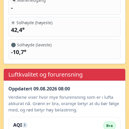
Månenedgang
-
☀️ Solhøyde (høyeste)
42,4°
🌑 Solhøyde (laveste)
-10,7°
Luftkvalitet og forurensning
Oppdatert 09.08.2026 08:00
Verdiene viser hvor mye forurensning som er i lufta
akkurat nå. Grønn er bra, oransje betyr at du bør følge
med, og rød betyr høy belastning.
AQI
i
Bra