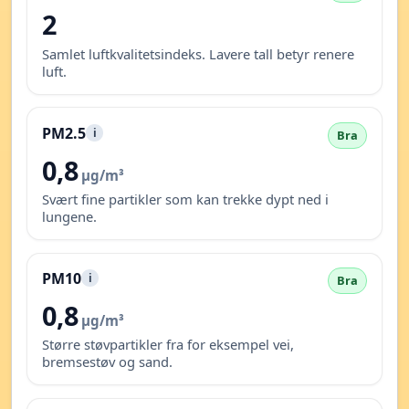
2
Samlet luftkvalitetsindeks. Lavere tall betyr renere
luft.
PM2.5
i
Bra
0,8
µg/m³
Svært fine partikler som kan trekke dypt ned i
lungene.
PM10
i
Bra
0,8
µg/m³
Større støvpartikler fra for eksempel vei,
bremsestøv og sand.