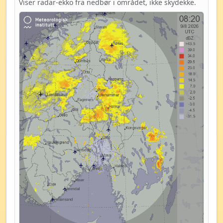
Viser radar-ekko fra nedbør i området, ikke skydekke.