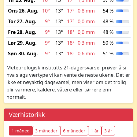
Tir 25. Aug.
10°
13°
17°
1,3 mm
57 %
Ons 26. Aug.
10°
13°
17°
0,8 mm
54 %
Tor 27. Aug.
9°
13°
17°
0,0 mm
48 %
Fre 28. Aug.
9°
13°
18°
0,0 mm
48 %
Lør 29. Aug.
9°
13°
18°
0,3 mm
50 %
Søn 30. Aug.
9°
13°
18°
0,6 mm
51 %
Meteorologisk institutts 21-dagersvarsel prøver å si
hva slags værtype vi kan vente de neste ukene. Det er
ikke et nøyaktig dagsvarsel, men viser om det trolig
blir varmere, kaldere, våtere eller tørrere enn
normalt.
Værhistorikk
1 måned
3 måneder
6 måneder
1 år
3 år