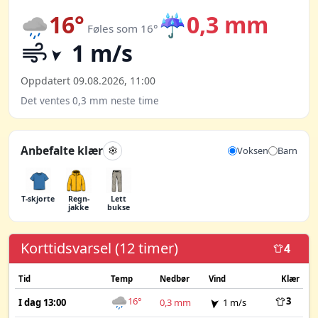
16°
☔
0,3 mm
Føles som 16°
1 m/s
Oppdatert 09.08.2026, 11:00
Det ventes 0,3 mm neste time
Anbefalte klær
Voksen
Barn
T-skjorte
Regn­
Lett
jakke
bukse
Korttidsvarsel (12 timer)
4
Tid
Temp
Nedbør
Vind
Klær
16°
3
I dag 13:00
0,3 mm
1 m/s