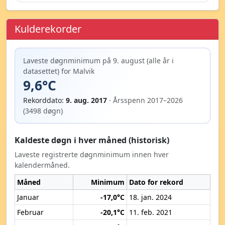
Kulderekorder
Laveste døgnminimum på 9. august (alle år i
datasettet) for Malvik
9,6°C
Rekorddato:
9. aug. 2017
· Årsspenn 2017–2026
(3498 døgn)
Kaldeste døgn i hver måned (historisk)
Laveste registrerte døgnminimum innen hver
kalendermåned.
Måned
Minimum
Dato for rekord
Januar
-17,0°C
18. jan. 2024
Februar
-20,1°C
11. feb. 2021