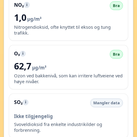
NO₂
i
Bra
1,0
µg/m³
Nitrogendioksid, ofte knyttet til eksos og tung
trafikk.
O₃
i
Bra
62,7
µg/m³
Ozon ved bakkenivå, som kan irritere luftveiene ved
høye nivåer.
SO₂
i
Mangler data
Ikke tilgjengelig
Svoveldioksid fra enkelte industrikilder og
forbrenning.