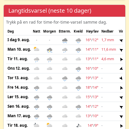
Langtidsvarsel (neste 10 dager)
Trykk på en rad for time-for-time-varsel samme dag.
Dag
Natt
Morgen
Etterm.
Kveld
Høy/lav
Nedbør
Vind
I dag 9. aug.
-
-
16°
/
12°
1,7 mm
4 
Man 10. aug.
14°
/
11°
11,6 mm
4 
Tir 11. aug.
13°
/
11°
4,6 mm
6 
Ons 12. aug.
16°
/
10°
-
5 
Tor 13. aug.
19°
/
13°
-
2 
Fre 14. aug.
18°
/
14°
-
2 
Lør 15. aug.
15°
/
13°
-
3 
Søn 16. aug.
14°
/
12°
-
3 
Man 17. aug.
13°
/
10°
-
3 
Tir 18. aug.
14°
/
9°
-
2 