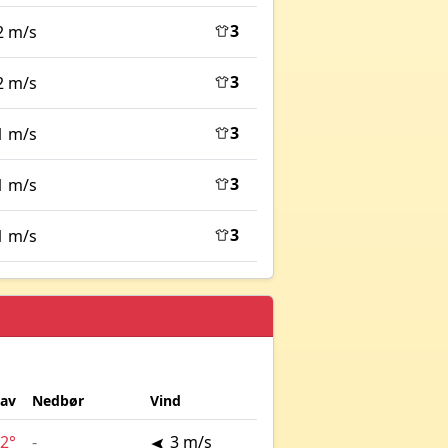
3
2 m/s
3
2 m/s
3
1 m/s
3
1 m/s
3
1 m/s
lav
Nedbør
Vind
2°
-
3 m/s