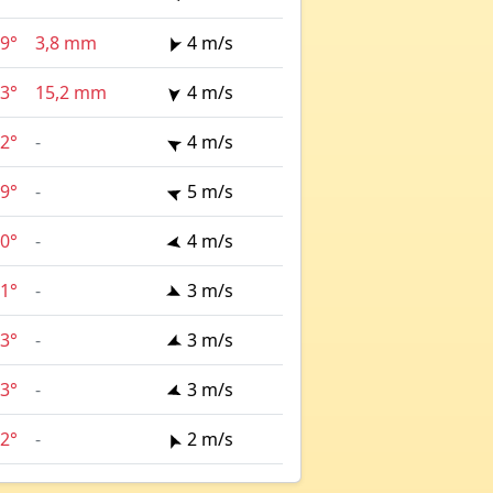
9°
3,8 mm
4 m/s
3°
15,2 mm
4 m/s
2°
-
4 m/s
9°
-
5 m/s
0°
-
4 m/s
1°
-
3 m/s
3°
-
3 m/s
3°
-
3 m/s
2°
-
2 m/s