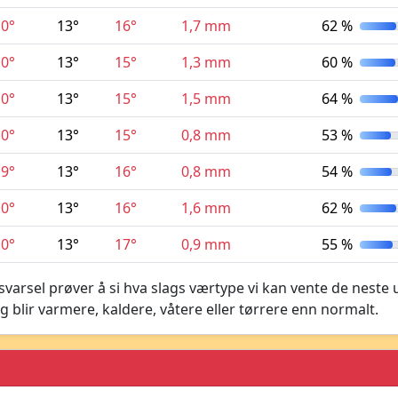
10°
13°
16°
1,7 mm
62 %
10°
13°
15°
1,3 mm
60 %
10°
13°
15°
1,5 mm
64 %
10°
13°
15°
0,8 mm
53 %
9°
13°
16°
0,8 mm
54 %
10°
13°
16°
1,6 mm
62 %
10°
13°
17°
0,9 mm
55 %
varsel prøver å si hva slags værtype vi kan vente de neste 
g blir varmere, kaldere, våtere eller tørrere enn normalt.