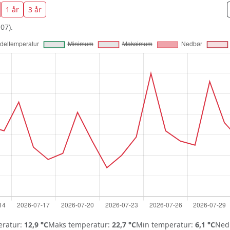
1 år
3 år
07).
ratur:
12,9 °C
Maks temperatur:
22,7 °C
Min temperatur:
6,1 °C
Nedb