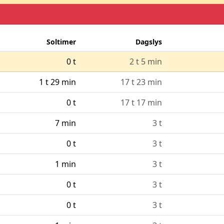
Soltimer
Dagslys
0 t
2 t 5 min
1 t 29 min
17 t 23 min
0 t
17 t 17 min
7 min
3 t
0 t
3 t
1 min
3 t
0 t
3 t
0 t
3 t