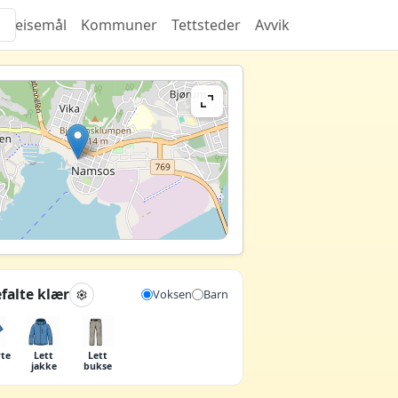
Reisemål
Kommuner
Tettsteder
Avvik
falte klær
Voksen
Barn
rte
Lett
Lett
jakke
bukse