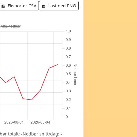
Eksporter CSV
Last ned PNG
ør totalt:
-
Nedbør snitt/dag:
-