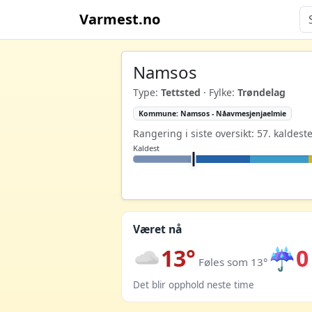
Varmest.no
Namsos
Type:
Tettsted
· Fylke:
Trøndelag
Kommune: Namsos - Nåavmesjenjaelmie
Rangering i siste oversikt: 57. kaldest
Kaldest
Været nå
13°
☔
0
Føles som 13°
Det blir opphold neste time