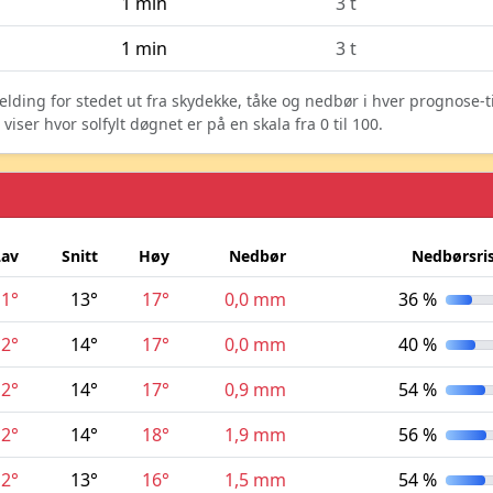
1 min
3 t
1 min
3 t
elding for stedet ut fra skydekke, tåke og nedbør i hver prognose-
ser hvor solfylt døgnet er på en skala fra 0 til 100.
Lav
Snitt
Høy
Nedbør
Nedbørsri
11°
13°
17°
0,0 mm
36 %
12°
14°
17°
0,0 mm
40 %
12°
14°
17°
0,9 mm
54 %
12°
14°
18°
1,9 mm
56 %
12°
13°
16°
1,5 mm
54 %