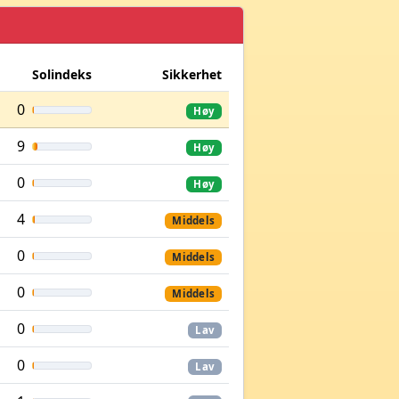
Solindeks
Sikkerhet
0
Høy
9
Høy
0
Høy
4
Middels
0
Middels
0
Middels
0
Lav
0
Lav