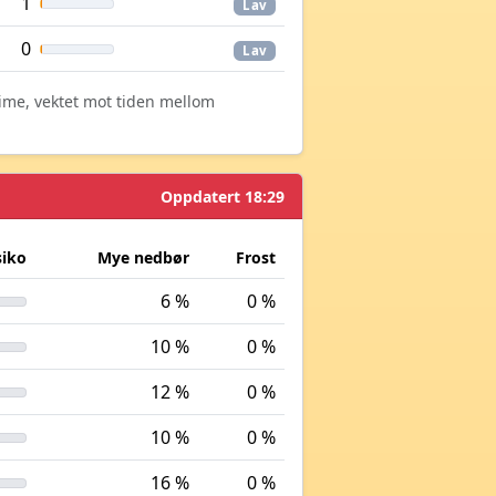
1
Lav
0
Lav
time, vektet mot tiden mellom
Oppdatert 18:29
siko
Mye nedbør
Frost
6 %
0 %
10 %
0 %
12 %
0 %
10 %
0 %
16 %
0 %