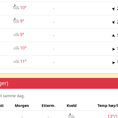
10°
-
9°
-
9°
-
10°
-
11°
-
ger)
sel samme dag.
tt
Morgen
Etterm.
Kveld
Temp høy/
-
-
-
13°
/
1