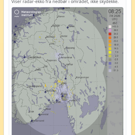
Viser radar-ekko fra nedbør i området, ikke skydekke.