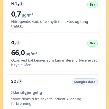
NO₂
i
Bra
0,7
µg/m³
Nitrogendioksid, ofte knyttet til eksos og tung
trafikk.
O₃
i
Bra
66,0
µg/m³
Ozon ved bakkenivå, som kan irritere luftveiene ved
høye nivåer.
SO₂
i
Mangler data
Ikke tilgjengelig
Svoveldioksid fra enkelte industrikilder og
forbrenning.