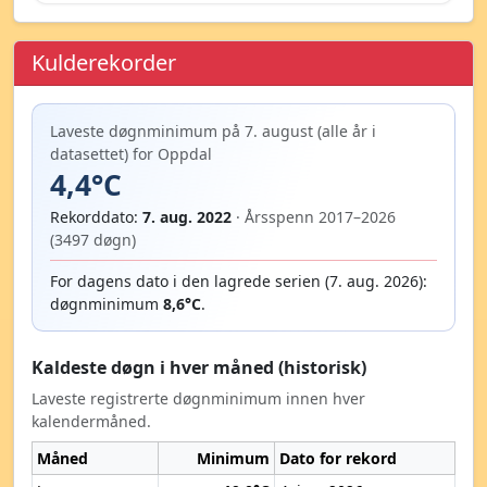
Kulderekorder
Laveste døgnminimum på 7. august (alle år i
datasettet) for Oppdal
4,4°C
Rekorddato:
7. aug. 2022
· Årsspenn 2017–2026
(3497 døgn)
For dagens dato i den lagrede serien (7. aug. 2026):
døgnminimum
8,6°C
.
Kaldeste døgn i hver måned (historisk)
Laveste registrerte døgnminimum innen hver
kalendermåned.
Måned
Minimum
Dato for rekord