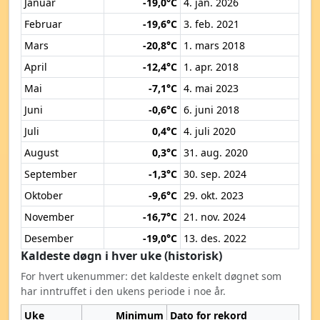
Januar
-19,0°C
4. jan. 2026
Februar
-19,6°C
3. feb. 2021
Mars
-20,8°C
1. mars 2018
April
-12,4°C
1. apr. 2018
Mai
-7,1°C
4. mai 2023
Juni
-0,6°C
6. juni 2018
Juli
0,4°C
4. juli 2020
August
0,3°C
31. aug. 2020
September
-1,3°C
30. sep. 2024
Oktober
-9,6°C
29. okt. 2023
November
-16,7°C
21. nov. 2024
Desember
-19,0°C
13. des. 2022
Kaldeste døgn i hver uke (historisk)
For hvert ukenummer: det kaldeste enkelt døgnet som
har inntruffet i den ukens periode i noe år.
Uke
Minimum
Dato for rekord