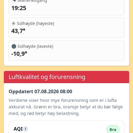
Månenedgang
19:25
☀️ Solhøyde (høyeste)
43,7°
🌑 Solhøyde (laveste)
-10,9°
Luftkvalitet og forurensning
Oppdatert 07.08.2026 08:00
Verdiene viser hvor mye forurensning som er i lufta
akkurat nå. Grønn er bra, oransje betyr at du bør følge
med, og rød betyr høy belastning.
AQI
i
Bra