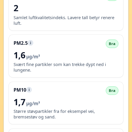
2
Samlet luftkvalitetsindeks. Lavere tall betyr renere
luft.
PM2.5
i
Bra
1,6
µg/m³
Svært fine partikler som kan trekke dypt ned i
lungene.
PM10
i
Bra
1,7
µg/m³
Større støvpartikler fra for eksempel vei,
bremsestøv og sand.