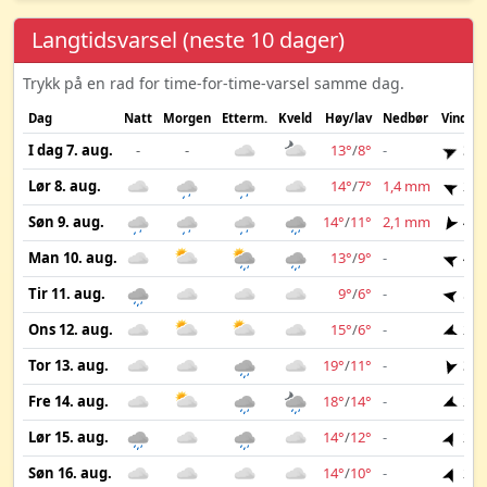
Langtidsvarsel (neste 10 dager)
Trykk på en rad for time-for-time-varsel samme dag.
Dag
Natt
Morgen
Etterm.
Kveld
Høy/lav
Nedbør
Vind
I dag 7. aug.
-
-
13°
/
8°
-
3 m
Lør 8. aug.
14°
/
7°
1,4 mm
2 m
Søn 9. aug.
14°
/
11°
2,1 mm
4 m
Man 10. aug.
13°
/
9°
-
4 m
Tir 11. aug.
9°
/
6°
-
5 m
Ons 12. aug.
15°
/
6°
-
2 m
Tor 13. aug.
19°
/
11°
-
3 m
Fre 14. aug.
18°
/
14°
-
2 m
Lør 15. aug.
14°
/
12°
-
2 m
Søn 16. aug.
14°
/
10°
-
2 m