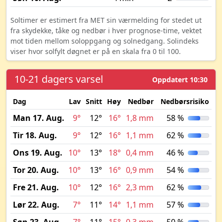
Soltimer er estimert fra MET sin værmelding for stedet ut
fra skydekke, tåke og nedbør i hver prognose-time, vektet
mot tiden mellom soloppgang og solnedgang. Solindeks
viser hvor solfylt døgnet er på en skala fra 0 til 100.
10-21 dagers varsel
Oppdatert 10:30
Dag
Lav
Snitt
Høy
Nedbør
Nedbørsrisiko
M
Man 17. Aug.
9°
12°
16°
1,8 mm
58 %
Tir 18. Aug.
9°
12°
16°
1,1 mm
62 %
Ons 19. Aug.
10°
13°
18°
0,4 mm
46 %
Tor 20. Aug.
10°
13°
16°
0,9 mm
54 %
Fre 21. Aug.
10°
12°
16°
2,3 mm
62 %
Lør 22. Aug.
7°
11°
14°
1,1 mm
57 %