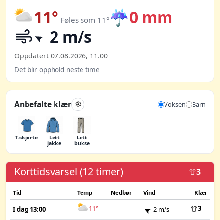
11°
☔
0 mm
Føles som 11°
2 m/s
Oppdatert 07.08.2026, 11:00
Det blir opphold neste time
Anbefalte klær
Voksen
Barn
T-skjorte
Lett
Lett
jakke
bukse
Korttidsvarsel (12 timer)
3
Tid
Temp
Nedbør
Vind
Klær
11°
3
I dag 13:00
-
2 m/s