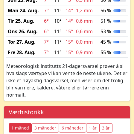
Søn 23. Aug.
7°
11°
15°
0,3 mm
50 %
Man 24. Aug.
7°
11°
14°
1,2 mm
56 %
Tir 25. Aug.
6°
10°
14°
0,6 mm
51 %
Ons 26. Aug.
6°
11°
15°
0,6 mm
53 %
Tor 27. Aug.
7°
11°
15°
0,0 mm
45 %
Fre 28. Aug.
7°
11°
15°
0,9 mm
55 %
Meteorologisk institutts 21-dagersvarsel prøver å si
hva slags værtype vi kan vente de neste ukene. Det er
ikke et nøyaktig dagsvarsel, men viser om det trolig
blir varmere, kaldere, våtere eller tørrere enn
normalt.
Værhistorikk
1 måned
3 måneder
6 måneder
1 år
3 år