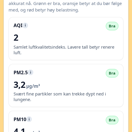
akkurat nå. Grønn er bra, oransje betyr at du bør følge
med, og rød betyr høy belastning.
AQI
i
Bra
2
Samlet luftkvalitetsindeks. Lavere tall betyr renere
luft.
PM2.5
i
Bra
3,2
µg/m³
Svært fine partikler som kan trekke dypt ned i
lungene.
PM10
i
Bra
4,1