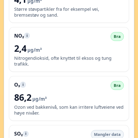
µg/m³
Større støvpartikler fra for eksempel vei,
bremsestøv og sand.
NO₂
i
Bra
2,4
µg/m³
Nitrogendioksid, ofte knyttet til eksos og tung
trafikk.
O₃
i
Bra
86,2
µg/m³
Ozon ved bakkenivå, som kan irritere luftveiene ved
høye nivåer.
SO₂
i
Mangler data