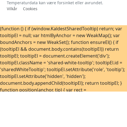
Temperaturdata kan være forsinket eller avrundet.
Vilkår
Cookies
(function () { if (window.KaldestSharedTooltip) return; var
tooltipEl = null; var htmlByAnchor = new WeakMap(); var
boundAnchors = new WeakSet(); function ensureEl() { if
(tooltipEl && document.body.contains(tooltipEl)) return
tooltipEl; tooltipEl = document.createElement('div');
tooltipEl.className = 'shared-white-tooltip'; tooltipEl.id =
'sharedWhiteTooltip'; tooltipEl.setAttribute('role', 'tooltip');
tooltipEl.setAttribute('hidden', 'hidden');
document.body.appendChild(tooltipEl); return tooltipEl; }
function position(anchor, tip) { var rect =
anchor.getBoundingClientRect(); var tipRect =
tip.getBoundingClientRect(); var vw = window.innerWidth
|| document.documentElement.clientWidth || 0; var vh =
window.innerHeight ||
document.documentElement.clientHeight || 0; var margin