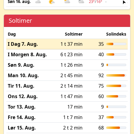
Søn 16. aug.
23°
/
16°
-
3 m
Soltimer
Dag
Soltimer
Solindeks
I Dag 7. Aug.
1 t 37 min
35
I Morgen 8. Aug.
6 t 23 min
40
Søn 9. Aug.
1 t 26 min
9
Man 10. Aug.
2 t 45 min
92
Tir 11. Aug.
2 t 14 min
75
Ons 12. Aug.
1 t 47 min
60
Tor 13. Aug.
17 min
9
Fre 14. Aug.
1 t 7 min
37
Lør 15. Aug.
2 t 2 min
68