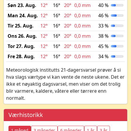
Søn 23. Aug.
12°
16°
20°
0,0 mm
40 %
Man 24. Aug.
12°
16°
20°
0,0 mm
46 %
Tir 25. Aug.
12°
16°
20°
0,0 mm
33 %
Ons 26. Aug.
12°
16°
20°
0,0 mm
38 %
Tor 27. Aug.
12°
16°
20°
0,0 mm
45 %
Fre 28. Aug.
12°
16°
20°
0,0 mm
34 %
Meteorologisk institutts 21-dagersvarsel prøver å si
hva slags værtype vi kan vente de neste ukene. Det er
ikke et nøyaktig dagsvarsel, men viser om det trolig
blir varmere, kaldere, våtere eller tørrere enn
normalt.
Værhistorikk
1 måned
3 måneder
6 måneder
1 år
3 år