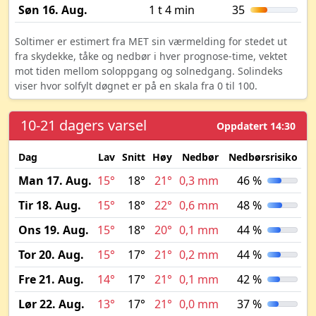
Søn 16. Aug.
1 t 4 min
35
Soltimer er estimert fra MET sin værmelding for stedet ut
fra skydekke, tåke og nedbør i hver prognose-time, vektet
mot tiden mellom soloppgang og solnedgang. Solindeks
viser hvor solfylt døgnet er på en skala fra 0 til 100.
10-21 dagers varsel
Oppdatert 14:30
Dag
Lav
Snitt
Høy
Nedbør
Nedbørsrisiko
M
Man 17. Aug.
15°
18°
21°
0,3 mm
46 %
Tir 18. Aug.
15°
18°
22°
0,6 mm
48 %
Ons 19. Aug.
15°
18°
20°
0,1 mm
44 %
Tor 20. Aug.
15°
17°
21°
0,2 mm
44 %
Fre 21. Aug.
14°
17°
21°
0,1 mm
42 %
Lør 22. Aug.
13°
17°
21°
0,0 mm
37 %