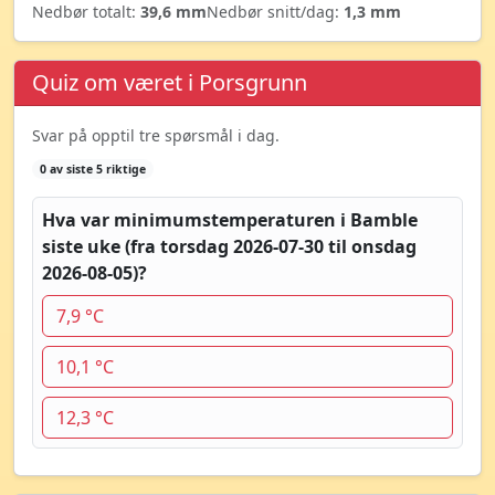
Nedbør totalt:
39,6 mm
Nedbør snitt/dag:
1,3 mm
Quiz om været i Porsgrunn
Svar på opptil tre spørsmål i dag.
0 av siste 5 riktige
Hva var minimumstemperaturen i Bamble
siste uke (fra torsdag 2026-07-30 til onsdag
2026-08-05)?
7,9 °C
10,1 °C
12,3 °C