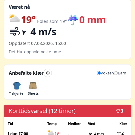
Været nå
19°
☔
0 mm
Føles som 19°
4 m/s
Oppdatert 07.08.2026, 15:00
Det blir opphold neste time
Anbefalte klær
Voksen
Barn
T-skjorte
Shorts
Korttidsvarsel (12 timer)
3
Tid
Temp
Nedbør
Vind
Klær
19°
2
I dag 17:00
-
4 m/s