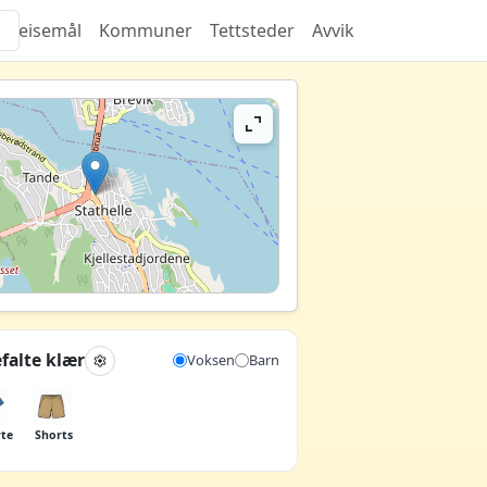
Reisemål
Kommuner
Tettsteder
Avvik
falte klær
Voksen
Barn
rte
Shorts