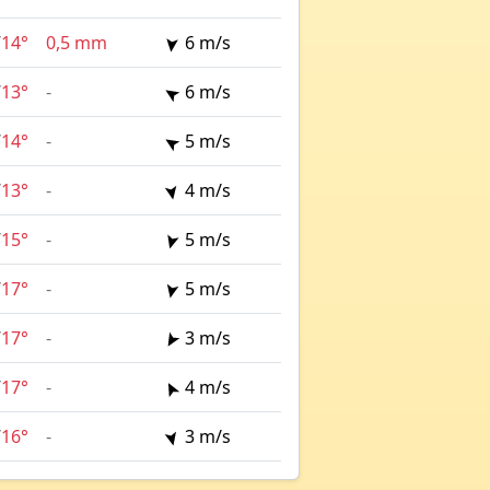
/
14°
0,5 mm
6 m/s
/
13°
-
6 m/s
/
14°
-
5 m/s
/
13°
-
4 m/s
/
15°
-
5 m/s
/
17°
-
5 m/s
/
17°
-
3 m/s
/
17°
-
4 m/s
/
16°
-
3 m/s