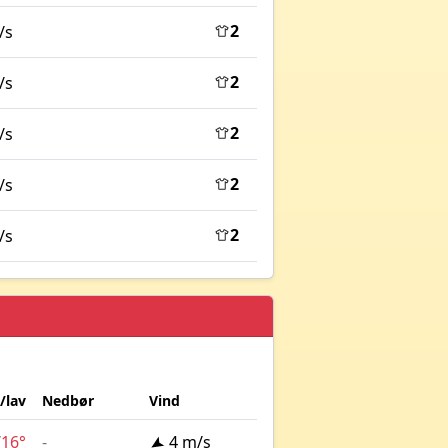
2
/s
2
/s
2
/s
2
/s
2
/s
/lav
Nedbør
Vind
/
16°
-
4 m/s