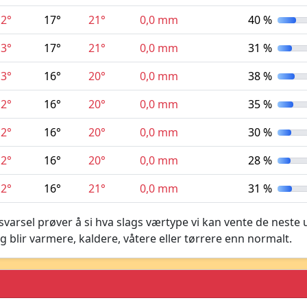
12°
17°
21°
0,0 mm
40 %
13°
17°
21°
0,0 mm
31 %
13°
16°
20°
0,0 mm
38 %
12°
16°
20°
0,0 mm
35 %
12°
16°
20°
0,0 mm
30 %
12°
16°
20°
0,0 mm
28 %
12°
16°
21°
0,0 mm
31 %
varsel prøver å si hva slags værtype vi kan vente de neste 
g blir varmere, kaldere, våtere eller tørrere enn normalt.