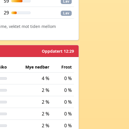
59
Lav
29
Lav
time, vektet mot tiden mellom
Oppdatert 12:29
siko
Mye nedbør
Frost
4 %
0 %
2 %
0 %
2 %
0 %
2 %
0 %
2 %
0 %