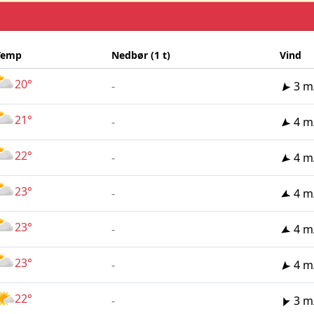
Temp
Nedbør (1 t)
Vind
20°
-
3 m
21°
-
4 m
22°
-
4 m
23°
-
4 m
23°
-
4 m
23°
-
4 m
22°
-
3 m