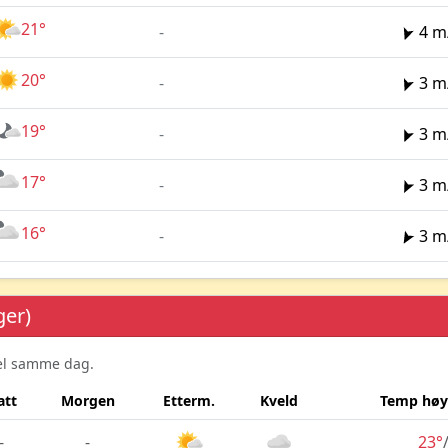
21°
-
4 m
20°
-
3 m
19°
-
3 m
17°
-
3 m
16°
-
3 m
ger)
sel samme dag.
att
Morgen
Etterm.
Kveld
Temp høy
-
-
23°