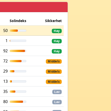
Solindeks
Sikkerhet
50
Høy
1
Høy
92
Høy
72
Middels
29
Middels
13
Middels
35
Lav
80
Lav