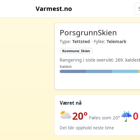
Varmest.no
PorsgrunnSkien
Type:
Tettsted
· Fylke:
Telemark
Kommune: Skien
Rangering i siste oversikt: 269. kaldes
Kaldest
Været nå
20°
☔
0
Føles som 20°
Det blir opphold neste time