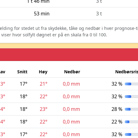
1 t 46 min
3 t
53 min
3 t
elding for stedet ut fra skydekke, tåke og nedbør i hver prognose-
ser hvor solfylt døgnet er på en skala fra 0 til 100.
Lav
Snitt
Høy
Nedbør
Nedbørsri
13°
17°
21°
0,0 mm
32 %
13°
18°
22°
0,0 mm
32 %
14°
18°
23°
0,0 mm
28 %
14°
18°
22°
0,0 mm
22 %
13°
17°
22°
0,0 mm
32 %