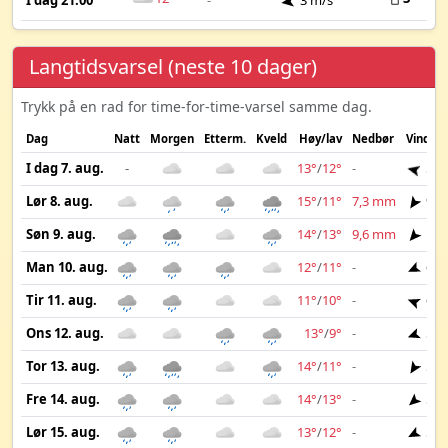
I dag 21:00
-
3 m/s
Langtidsvarsel (neste 10 dager)
Trykk på en rad for time-for-time-varsel samme dag.
Dag
Natt
Morgen
Etterm.
Kveld
Høy/lav
Nedbør
Vind
I dag 7. aug.
-
13°
/
12°
-
5 m
Lør 8. aug.
15°
/
11°
7,3 mm
9 m
Søn 9. aug.
14°
/
13°
9,6 mm
12 
Man 10. aug.
12°
/
11°
-
6 m
Tir 11. aug.
11°
/
10°
-
6 m
Ons 12. aug.
13°
/
9°
-
5 m
Tor 13. aug.
14°
/
11°
-
5 m
Fre 14. aug.
14°
/
13°
-
5 m
Lør 15. aug.
13°
/
12°
-
5 m