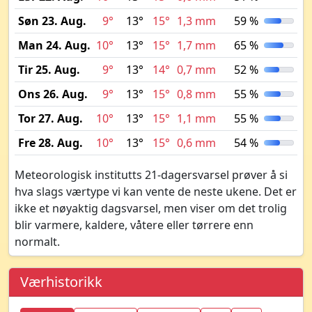
Søn 23. Aug.
9°
13°
15°
1,3 mm
59 %
Man 24. Aug.
10°
13°
15°
1,7 mm
65 %
Tir 25. Aug.
9°
13°
14°
0,7 mm
52 %
Ons 26. Aug.
9°
13°
15°
0,8 mm
55 %
Tor 27. Aug.
10°
13°
15°
1,1 mm
55 %
Fre 28. Aug.
10°
13°
15°
0,6 mm
54 %
Meteorologisk institutts 21-dagersvarsel prøver å si
hva slags værtype vi kan vente de neste ukene. Det er
ikke et nøyaktig dagsvarsel, men viser om det trolig
blir varmere, kaldere, våtere eller tørrere enn
normalt.
Værhistorikk