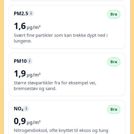
PM2.5
i
Bra
1,6
µg/m³
Svært fine partikler som kan trekke dypt ned i
lungene.
PM10
i
Bra
1,9
µg/m³
Større støvpartikler fra for eksempel vei,
bremsestøv og sand.
NO₂
i
Bra
0,9
µg/m³
Nitrogendioksid, ofte knyttet til eksos og tung