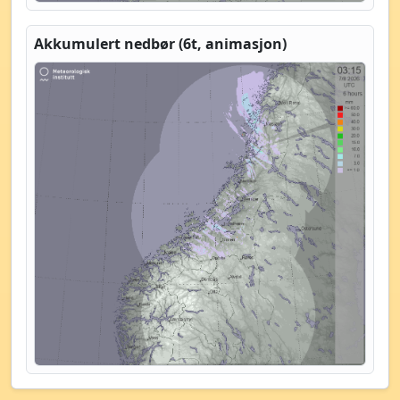
Akkumulert nedbør (6t, animasjon)