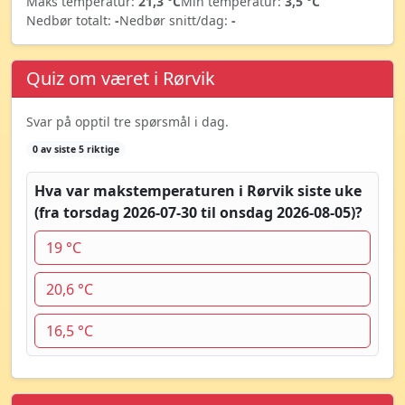
Maks temperatur:
21,3 °C
Min temperatur:
3,5 °C
Nedbør totalt:
-
Nedbør snitt/dag:
-
Quiz om været i Rørvik
Svar på opptil tre spørsmål i dag.
0 av siste 5 riktige
Hva var makstemperaturen i Rørvik siste uke
(fra torsdag 2026-07-30 til onsdag 2026-08-05)?
19 °C
20,6 °C
16,5 °C