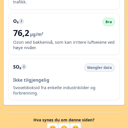
trafikk.
O₃
i
Bra
76,2
µg/m³
Ozon ved bakkenivå, som kan irritere luftveiene ved
høye nivåer.
SO₂
i
Mangler data
Ikke tilgjengelig
Svoveldioksid fra enkelte industrikilder og
forbrenning.
Hva synes du om denne siden?