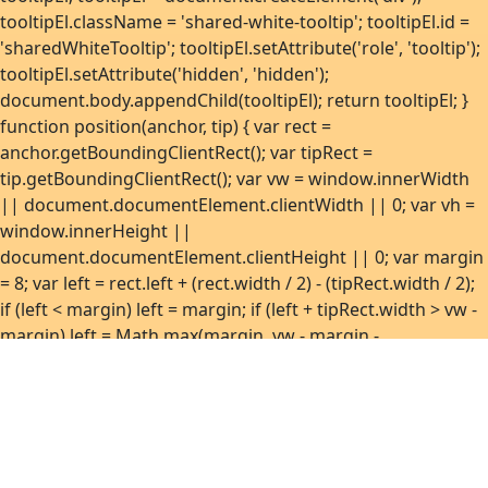
tooltipEl.className = 'shared-white-tooltip'; tooltipEl.id =
'sharedWhiteTooltip'; tooltipEl.setAttribute('role', 'tooltip');
tooltipEl.setAttribute('hidden', 'hidden');
document.body.appendChild(tooltipEl); return tooltipEl; }
function position(anchor, tip) { var rect =
anchor.getBoundingClientRect(); var tipRect =
tip.getBoundingClientRect(); var vw = window.innerWidth
|| document.documentElement.clientWidth || 0; var vh =
window.innerHeight ||
document.documentElement.clientHeight || 0; var margin
= 8; var left = rect.left + (rect.width / 2) - (tipRect.width / 2);
if (left < margin) left = margin; if (left + tipRect.width > vw -
margin) left = Math.max(margin, vw - margin -
tipRect.width); var top = rect.top - tipRect.height - 10; if (top
< margin) top = rect.bottom + 10; if (top + tipRect.height >
vh - margin) top = Math.max(margin, vh - margin -
tipRect.height); tip.style.left = Math.round(left) + 'px';
tip.style.top = Math.round(top) + 'px'; } function