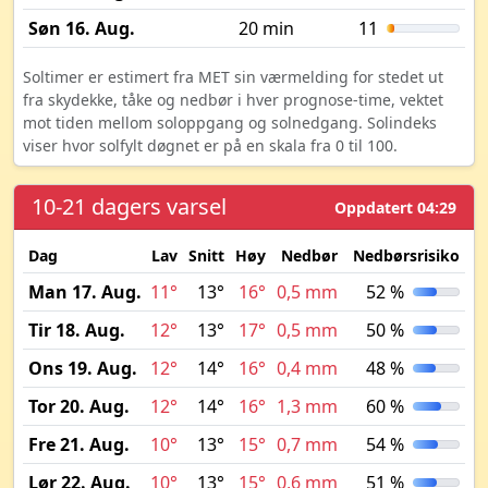
Søn 16. Aug.
20 min
11
Soltimer er estimert fra MET sin værmelding for stedet ut
fra skydekke, tåke og nedbør i hver prognose-time, vektet
mot tiden mellom soloppgang og solnedgang. Solindeks
viser hvor solfylt døgnet er på en skala fra 0 til 100.
10-21 dagers varsel
Oppdatert 04:29
Dag
Lav
Snitt
Høy
Nedbør
Nedbørsrisiko
M
Man 17. Aug.
11°
13°
16°
0,5 mm
52 %
Tir 18. Aug.
12°
13°
17°
0,5 mm
50 %
Ons 19. Aug.
12°
14°
16°
0,4 mm
48 %
Tor 20. Aug.
12°
14°
16°
1,3 mm
60 %
Fre 21. Aug.
10°
13°
15°
0,7 mm
54 %
Lør 22. Aug.
10°
13°
15°
0,6 mm
51 %