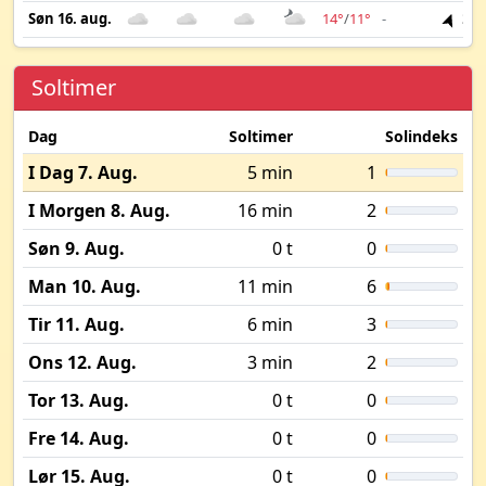
Søn 16. aug.
14°
/
11°
-
3 m
Soltimer
Dag
Soltimer
Solindeks
I Dag 7. Aug.
5 min
1
I Morgen 8. Aug.
16 min
2
Søn 9. Aug.
0 t
0
Man 10. Aug.
11 min
6
Tir 11. Aug.
6 min
3
Ons 12. Aug.
3 min
2
Tor 13. Aug.
0 t
0
Fre 14. Aug.
0 t
0
Lør 15. Aug.
0 t
0