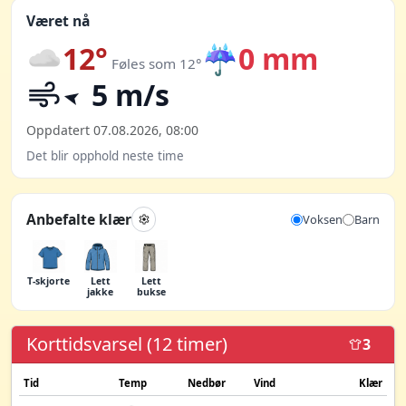
Været nå
12°
☔
0 mm
Føles som 12°
5 m/s
Oppdatert 07.08.2026, 08:00
Det blir opphold neste time
Anbefalte klær
Voksen
Barn
T-skjorte
Lett
Lett
jakke
bukse
Korttidsvarsel (12 timer)
3
Tid
Temp
Nedbør
Vind
Klær