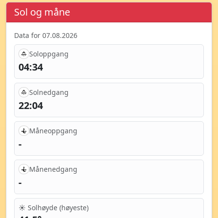
Sol og måne
Data for 07.08.2026
Soloppgang
04:34
Solnedgang
22:04
Måneoppgang
-
Månenedgang
-
☀️ Solhøyde (høyeste)