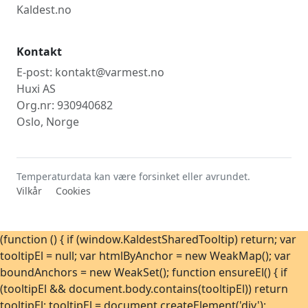
Kaldest.no
Kontakt
E-post: kontakt@varmest.no
Huxi AS
Org.nr: 930940682
Oslo, Norge
Temperaturdata kan være forsinket eller avrundet.
Vilkår
Cookies
(function () { if (window.KaldestSharedTooltip) return; var
tooltipEl = null; var htmlByAnchor = new WeakMap(); var
boundAnchors = new WeakSet(); function ensureEl() { if
(tooltipEl && document.body.contains(tooltipEl)) return
tooltipEl; tooltipEl = document.createElement('div');