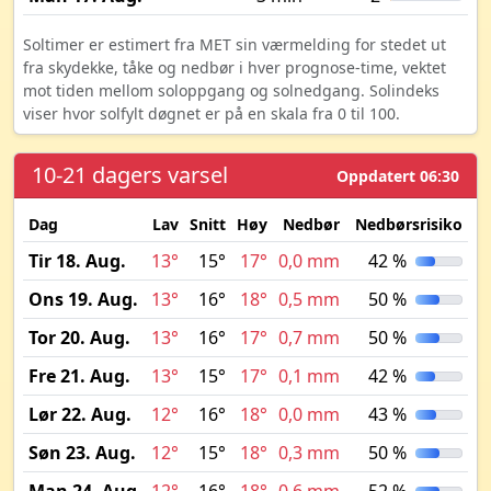
Soltimer er estimert fra MET sin værmelding for stedet ut
fra skydekke, tåke og nedbør i hver prognose-time, vektet
mot tiden mellom soloppgang og solnedgang. Solindeks
viser hvor solfylt døgnet er på en skala fra 0 til 100.
10-21 dagers varsel
Oppdatert 06:30
Dag
Lav
Snitt
Høy
Nedbør
Nedbørsrisiko
M
Tir 18. Aug.
13°
15°
17°
0,0 mm
42 %
Ons 19. Aug.
13°
16°
18°
0,5 mm
50 %
Tor 20. Aug.
13°
16°
17°
0,7 mm
50 %
Fre 21. Aug.
13°
15°
17°
0,1 mm
42 %
Lør 22. Aug.
12°
16°
18°
0,0 mm
43 %
Søn 23. Aug.
12°
15°
18°
0,3 mm
50 %