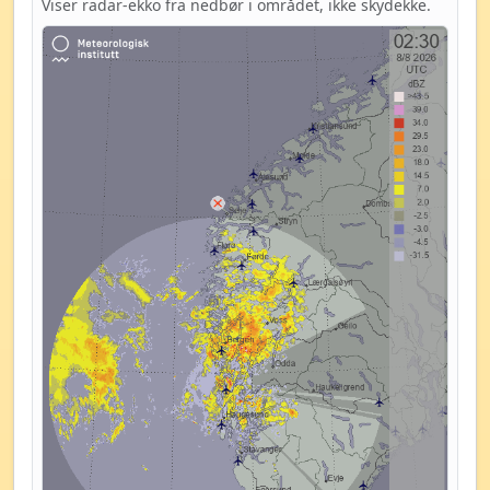
Viser radar-ekko fra nedbør i området, ikke skydekke.