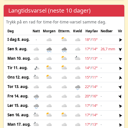
Langtidsvarsel (neste 10 dager)
Trykk på en rad for time-for-time-varsel samme dag.
Dag
Natt
Morgen
Etterm.
Kveld
Høy/lav
Nedbør
Vind
I dag 8. aug.
-
18°
/
15°
-
7 
Søn 9. aug.
17°
/
14°
26,7 mm
8 
Man 10. aug.
15°
/
13°
-
10
Tir 11. aug.
14°
/
12°
-
9 
Ons 12. aug.
15°
/
11°
-
4 
Tor 13. aug.
22°
/
14°
-
4 
Fre 14. aug.
20°
/
16°
-
4 
Lør 15. aug.
17°
/
14°
-
4 
Søn 16. aug.
17°
/
14°
-
4 
Man 17. aug.
17°
/
13°
-
4 