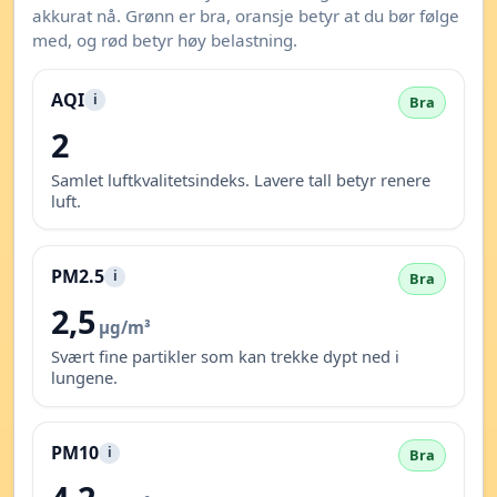
akkurat nå. Grønn er bra, oransje betyr at du bør følge
med, og rød betyr høy belastning.
AQI
i
Bra
2
Samlet luftkvalitetsindeks. Lavere tall betyr renere
luft.
PM2.5
i
Bra
2,5
µg/m³
Svært fine partikler som kan trekke dypt ned i
lungene.
PM10
i
Bra