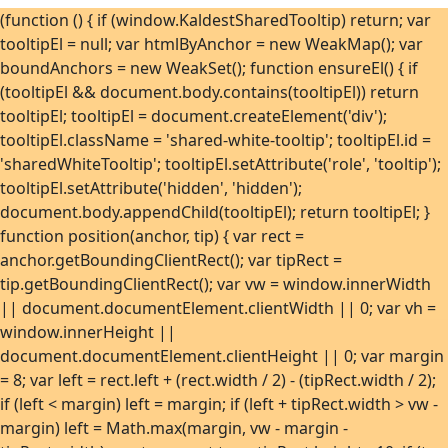
Uke 44
-0,1°C
29. okt. 2018
(function () { if (window.KaldestSharedTooltip) return; var
tooltipEl = null; var htmlByAnchor = new WeakMap(); var
Uke 45
-1,1°C
9. nov. 2019
boundAnchors = new WeakSet(); function ensureEl() { if
Uke 46
-1,6°C
20. nov. 2022
(tooltipEl && document.body.contains(tooltipEl)) return
Uke 47
-4,8°C
22. nov. 2024
tooltipEl; tooltipEl = document.createElement('div');
Uke 48
-5,6°C
28. nov. 2023
tooltipEl.className = 'shared-white-tooltip'; tooltipEl.id =
'sharedWhiteTooltip'; tooltipEl.setAttribute('role', 'tooltip');
Uke 49
-4,5°C
6. des. 2021
tooltipEl.setAttribute('hidden', 'hidden');
Uke 50
-4,2°C
17. des. 2017
document.body.appendChild(tooltipEl); return tooltipEl; }
Uke 51
-4,5°C
24. des. 2021
function position(anchor, tip) { var rect =
Uke 52
-2,7°C
27. des. 2021
anchor.getBoundingClientRect(); var tipRect =
tip.getBoundingClientRect(); var vw = window.innerWidth
Uke 53
-0,4°C
2. jan. 2021
|| document.documentElement.clientWidth || 0; var vh =
window.innerHeight ||
document.documentElement.clientHeight || 0; var margin
= 8; var left = rect.left + (rect.width / 2) - (tipRect.width / 2);
if (left < margin) left = margin; if (left + tipRect.width > vw -
margin) left = Math.max(margin, vw - margin -