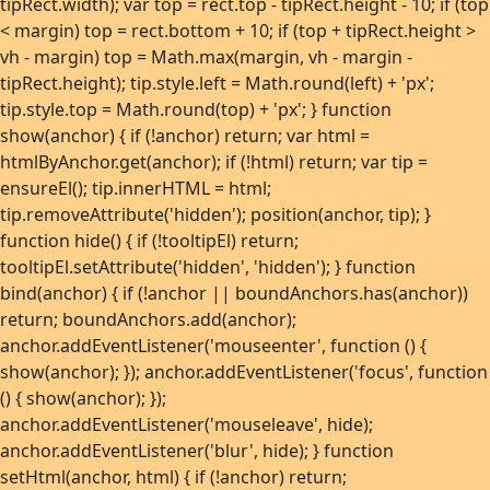
tipRect.width); var top = rect.top - tipRect.height - 10; if (top
< margin) top = rect.bottom + 10; if (top + tipRect.height >
vh - margin) top = Math.max(margin, vh - margin -
tipRect.height); tip.style.left = Math.round(left) + 'px';
tip.style.top = Math.round(top) + 'px'; } function
show(anchor) { if (!anchor) return; var html =
htmlByAnchor.get(anchor); if (!html) return; var tip =
ensureEl(); tip.innerHTML = html;
tip.removeAttribute('hidden'); position(anchor, tip); }
function hide() { if (!tooltipEl) return;
tooltipEl.setAttribute('hidden', 'hidden'); } function
bind(anchor) { if (!anchor || boundAnchors.has(anchor))
return; boundAnchors.add(anchor);
anchor.addEventListener('mouseenter', function () {
show(anchor); }); anchor.addEventListener('focus', function
() { show(anchor); });
anchor.addEventListener('mouseleave', hide);
anchor.addEventListener('blur', hide); } function
setHtml(anchor, html) { if (!anchor) return;