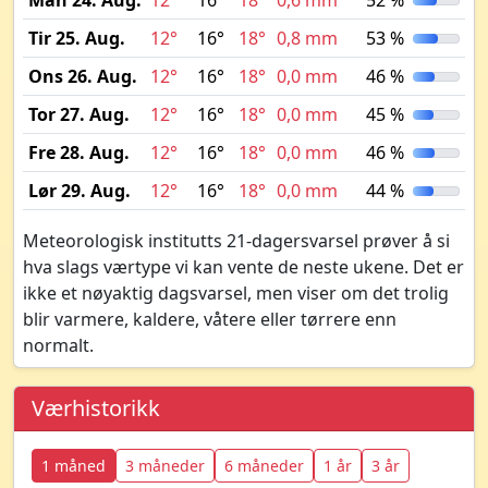
Man 24. Aug.
12°
16°
18°
0,6 mm
52 %
Tir 25. Aug.
12°
16°
18°
0,8 mm
53 %
Ons 26. Aug.
12°
16°
18°
0,0 mm
46 %
Tor 27. Aug.
12°
16°
18°
0,0 mm
45 %
Fre 28. Aug.
12°
16°
18°
0,0 mm
46 %
Lør 29. Aug.
12°
16°
18°
0,0 mm
44 %
Meteorologisk institutts 21-dagersvarsel prøver å si
hva slags værtype vi kan vente de neste ukene. Det er
ikke et nøyaktig dagsvarsel, men viser om det trolig
blir varmere, kaldere, våtere eller tørrere enn
normalt.
Værhistorikk
1 måned
3 måneder
6 måneder
1 år
3 år