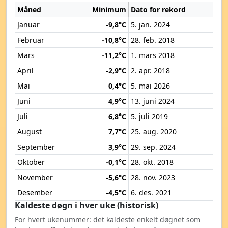
Måned
Minimum
Dato for rekord
Januar
-9,8°C
5. jan. 2024
Februar
-10,8°C
28. feb. 2018
Mars
-11,2°C
1. mars 2018
April
-2,9°C
2. apr. 2018
Mai
0,4°C
5. mai 2026
Juni
4,9°C
13. juni 2024
Juli
6,8°C
5. juli 2019
August
7,7°C
25. aug. 2020
September
3,9°C
29. sep. 2024
Oktober
-0,1°C
28. okt. 2018
November
-5,6°C
28. nov. 2023
Desember
-4,5°C
6. des. 2021
Kaldeste døgn i hver uke (historisk)
For hvert ukenummer: det kaldeste enkelt døgnet som