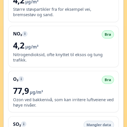
4,2
µg/m³
Større støvpartikler fra for eksempel vei,
bremsestøv og sand.
NO₂
i
Bra
4,2
µg/m³
Nitrogendioksid, ofte knyttet til eksos og tung
trafikk.
O₃
i
Bra
77,9
µg/m³
Ozon ved bakkenivå, som kan irritere luftveiene ved
høye nivåer.
SO₂
i
Mangler data