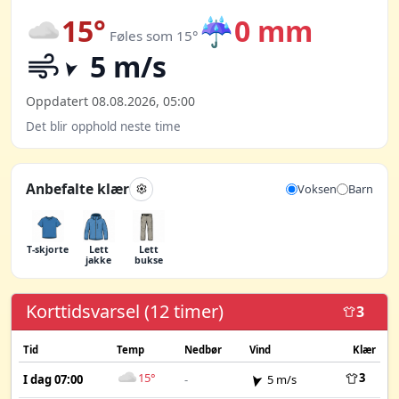
15°
☔
0 mm
Føles som 15°
5 m/s
Oppdatert 08.08.2026, 05:00
Det blir opphold neste time
Anbefalte klær
Voksen
Barn
T-skjorte
Lett
Lett
jakke
bukse
Korttidsvarsel (12 timer)
3
Tid
Temp
Nedbør
Vind
Klær
15°
3
I dag 07:00
-
5 m/s