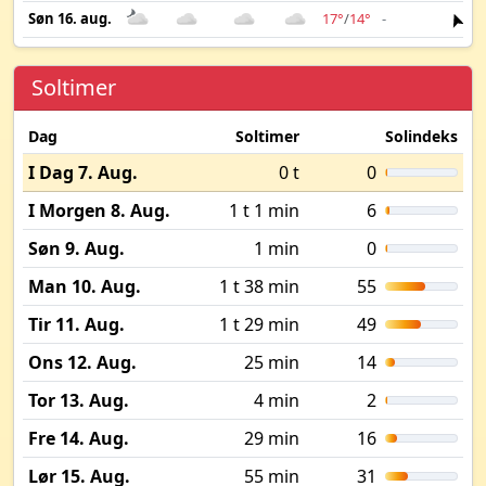
Søn 16. aug.
17°
/
14°
-
4 
Soltimer
Dag
Soltimer
Solindeks
I Dag 7. Aug.
0 t
0
I Morgen 8. Aug.
1 t 1 min
6
Søn 9. Aug.
1 min
0
Man 10. Aug.
1 t 38 min
55
Tir 11. Aug.
1 t 29 min
49
Ons 12. Aug.
25 min
14
Tor 13. Aug.
4 min
2
Fre 14. Aug.
29 min
16
Lør 15. Aug.
55 min
31