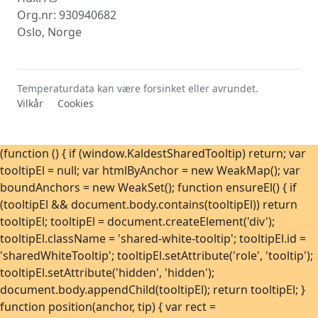
Org.nr: 930940682
Oslo, Norge
Temperaturdata kan være forsinket eller avrundet.
Vilkår
Cookies
(function () { if (window.KaldestSharedTooltip) return; var
tooltipEl = null; var htmlByAnchor = new WeakMap(); var
boundAnchors = new WeakSet(); function ensureEl() { if
(tooltipEl && document.body.contains(tooltipEl)) return
tooltipEl; tooltipEl = document.createElement('div');
tooltipEl.className = 'shared-white-tooltip'; tooltipEl.id =
'sharedWhiteTooltip'; tooltipEl.setAttribute('role', 'tooltip');
tooltipEl.setAttribute('hidden', 'hidden');
document.body.appendChild(tooltipEl); return tooltipEl; }
function position(anchor, tip) { var rect =