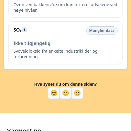
Ozon ved bakkenivå, som kan irritere luftveiene ved
høye nivåer.
SO₂
i
Mangler data
Ikke tilgjengelig
Svoveldioksid fra enkelte industrikilder og
forbrenning.
Hva synes du om denne siden?
😊
😐
🙁
Varmest.no