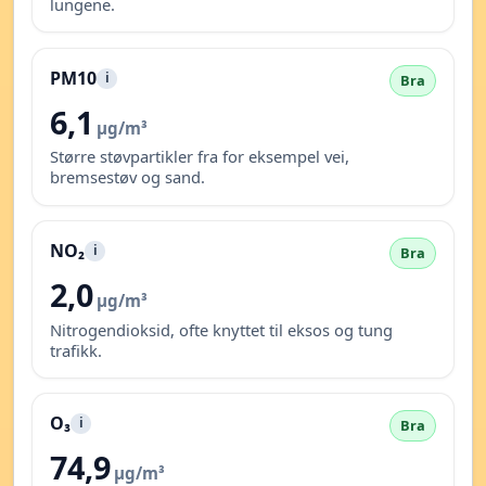
lungene.
PM10
i
Bra
6,1
µg/m³
Større støvpartikler fra for eksempel vei,
bremsestøv og sand.
NO₂
i
Bra
2,0
µg/m³
Nitrogendioksid, ofte knyttet til eksos og tung
trafikk.
O₃
i
Bra
74,9
µg/m³