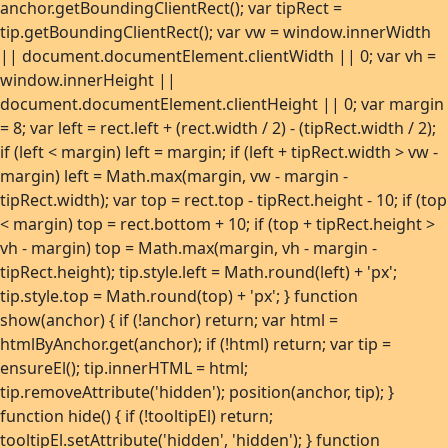
anchor.getBoundingClientRect(); var tipRect =
tip.getBoundingClientRect(); var vw = window.innerWidth
|| document.documentElement.clientWidth || 0; var vh =
window.innerHeight ||
document.documentElement.clientHeight || 0; var margin
= 8; var left = rect.left + (rect.width / 2) - (tipRect.width / 2);
if (left < margin) left = margin; if (left + tipRect.width > vw -
margin) left = Math.max(margin, vw - margin -
tipRect.width); var top = rect.top - tipRect.height - 10; if (top
< margin) top = rect.bottom + 10; if (top + tipRect.height >
vh - margin) top = Math.max(margin, vh - margin -
tipRect.height); tip.style.left = Math.round(left) + 'px';
tip.style.top = Math.round(top) + 'px'; } function
show(anchor) { if (!anchor) return; var html =
htmlByAnchor.get(anchor); if (!html) return; var tip =
ensureEl(); tip.innerHTML = html;
tip.removeAttribute('hidden'); position(anchor, tip); }
function hide() { if (!tooltipEl) return;
tooltipEl.setAttribute('hidden', 'hidden'); } function