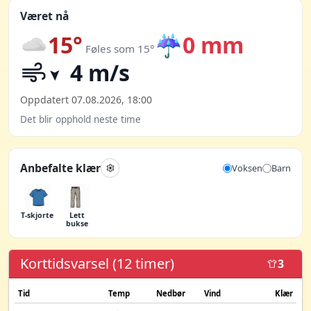
Været nå
15°
☔
0 mm
Føles som 15°
4 m/s
Oppdatert 07.08.2026, 18:00
Det blir opphold neste time
Anbefalte klær
Voksen
Barn
T-skjorte
Lett
bukse
Korttidsvarsel (12 timer)
3
Tid
Temp
Nedbør
Vind
Klær