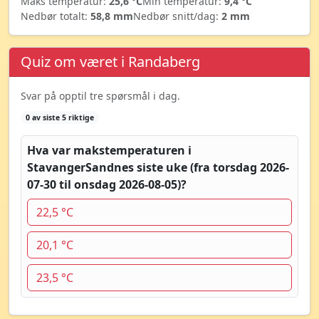
Maks temperatur:
25,6 °C
Min temperatur:
9,4 °C
Nedbør totalt:
58,8 mm
Nedbør snitt/dag:
2 mm
Quiz om været i Randaberg
Svar på opptil tre spørsmål i dag.
0 av siste 5 riktige
Hva var makstemperaturen i
StavangerSandnes siste uke (fra torsdag 2026-
07-30 til onsdag 2026-08-05)?
22,5 °C
20,1 °C
23,5 °C