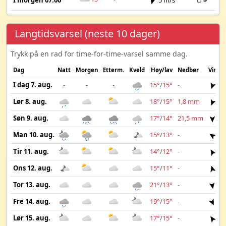
I morgen 07:00
-
5 m/s
Langtidsvarsel (neste 10 dager)
Trykk på en rad for time-for-time-varsel samme dag.
Dag
Natt
Morgen
Etterm.
Kveld
Høy/lav
Nedbør
Vind
I dag 7. aug.
-
-
-
15°
/
15°
-
5 
Lør 8. aug.
18°
/
15°
1,8 mm
7 
Søn 9. aug.
17°
/
14°
21,5 mm
8 
Man 10. aug.
15°
/
13°
-
9 
Tir 11. aug.
14°
/
12°
-
9 
Ons 12. aug.
15°
/
11°
-
4 
Tor 13. aug.
21°
/
13°
-
5 
Fre 14. aug.
19°
/
15°
-
4 
Lør 15. aug.
17°
/
15°
-
4 