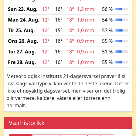
Søn 23. Aug.
12°
16°
18°
1,2 mm
56 %
Man 24. Aug.
12°
16°
18°
1,0 mm
54 %
Tir 25. Aug.
12°
15°
18°
1,0 mm
57 %
Ons 26. Aug.
12°
16°
18°
0,9 mm
55 %
Tor 27. Aug.
12°
16°
18°
0,9 mm
51 %
Fre 28. Aug.
12°
16°
18°
1,0 mm
55 %
Meteorologisk institutts 21-dagersvarsel prøver å si
hva slags værtype vi kan vente de neste ukene. Det er
ikke et nøyaktig dagsvarsel, men viser om det trolig
blir varmere, kaldere, våtere eller tørrere enn
normalt.
Værhistorikk