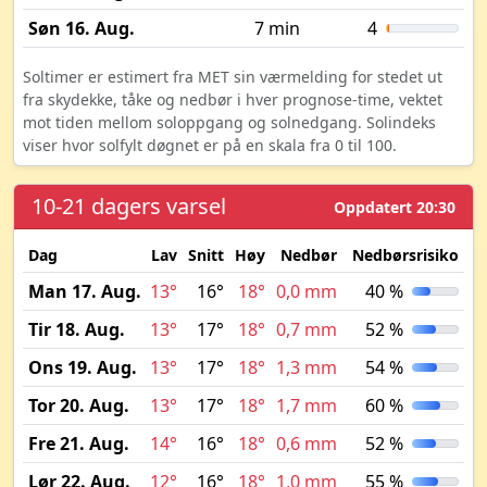
Søn 16. Aug.
7 min
4
Soltimer er estimert fra MET sin værmelding for stedet ut
fra skydekke, tåke og nedbør i hver prognose-time, vektet
mot tiden mellom soloppgang og solnedgang. Solindeks
viser hvor solfylt døgnet er på en skala fra 0 til 100.
10-21 dagers varsel
Oppdatert 20:30
Dag
Lav
Snitt
Høy
Nedbør
Nedbørsrisiko
M
Man 17. Aug.
13°
16°
18°
0,0 mm
40 %
Tir 18. Aug.
13°
17°
18°
0,7 mm
52 %
Ons 19. Aug.
13°
17°
18°
1,3 mm
54 %
Tor 20. Aug.
13°
17°
18°
1,7 mm
60 %
Fre 21. Aug.
14°
16°
18°
0,6 mm
52 %
Lør 22. Aug.
12°
16°
18°
1,0 mm
55 %