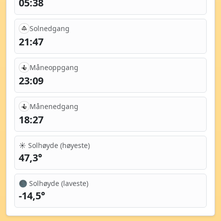
05:38
Solnedgang
21:47
Måneoppgang
23:09
Månenedgang
18:27
☀️ Solhøyde (høyeste)
47,3°
🌑 Solhøyde (laveste)
-14,5°