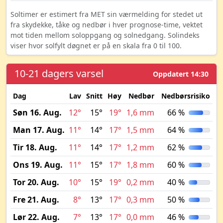
Soltimer er estimert fra MET sin værmelding for stedet ut
fra skydekke, tåke og nedbør i hver prognose-time, vektet
mot tiden mellom soloppgang og solnedgang. Solindeks
viser hvor solfylt døgnet er på en skala fra 0 til 100.
10-21 dagers varsel
Oppdatert 14:30
Dag
Lav
Snitt
Høy
Nedbør
Nedbørsrisiko
M
Søn 16. Aug.
12°
15°
19°
1,6 mm
66 %
Man 17. Aug.
11°
14°
17°
1,5 mm
64 %
Tir 18. Aug.
11°
14°
17°
1,2 mm
62 %
Ons 19. Aug.
11°
15°
17°
1,8 mm
60 %
Tor 20. Aug.
10°
15°
19°
0,2 mm
40 %
Fre 21. Aug.
8°
13°
17°
0,3 mm
50 %
Lør 22. Aug.
7°
13°
17°
0,0 mm
46 %