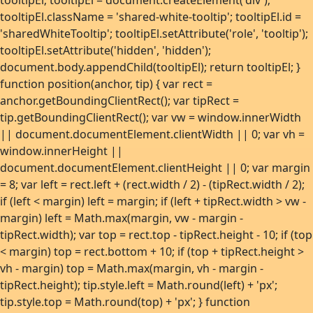
tooltipEl; tooltipEl = document.createElement('div');
Uke 48
-16,0°C
3. des. 2023
tooltipEl.className = 'shared-white-tooltip'; tooltipEl.id =
'sharedWhiteTooltip'; tooltipEl.setAttribute('role', 'tooltip');
Uke 49
-18,0°C
6. des. 2023
tooltipEl.setAttribute('hidden', 'hidden');
Uke 50
-17,9°C
14. des. 2022
document.body.appendChild(tooltipEl); return tooltipEl; }
Uke 51
-18,2°C
25. des. 2022
function position(anchor, tip) { var rect =
Uke 52
-18,4°C
26. des. 2023
anchor.getBoundingClientRect(); var tipRect =
tip.getBoundingClientRect(); var vw = window.innerWidth
Uke 53
-8,1°C
3. jan. 2021
|| document.documentElement.clientWidth || 0; var vh =
window.innerHeight ||
document.documentElement.clientHeight || 0; var margin
= 8; var left = rect.left + (rect.width / 2) - (tipRect.width / 2);
if (left < margin) left = margin; if (left + tipRect.width > vw -
margin) left = Math.max(margin, vw - margin -
tipRect.width); var top = rect.top - tipRect.height - 10; if (top
< margin) top = rect.bottom + 10; if (top + tipRect.height >
vh - margin) top = Math.max(margin, vh - margin -
tipRect.height); tip.style.left = Math.round(left) + 'px';
tip.style.top = Math.round(top) + 'px'; } function