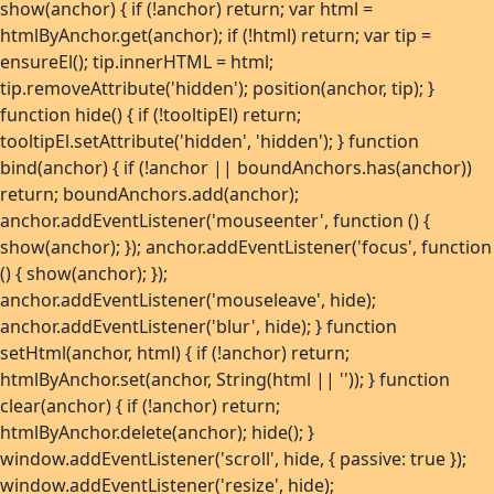
show(anchor) { if (!anchor) return; var html =
htmlByAnchor.get(anchor); if (!html) return; var tip =
ensureEl(); tip.innerHTML = html;
tip.removeAttribute('hidden'); position(anchor, tip); }
function hide() { if (!tooltipEl) return;
tooltipEl.setAttribute('hidden', 'hidden'); } function
bind(anchor) { if (!anchor || boundAnchors.has(anchor))
return; boundAnchors.add(anchor);
anchor.addEventListener('mouseenter', function () {
show(anchor); }); anchor.addEventListener('focus', function
() { show(anchor); });
anchor.addEventListener('mouseleave', hide);
anchor.addEventListener('blur', hide); } function
setHtml(anchor, html) { if (!anchor) return;
htmlByAnchor.set(anchor, String(html || '')); } function
clear(anchor) { if (!anchor) return;
htmlByAnchor.delete(anchor); hide(); }
window.addEventListener('scroll', hide, { passive: true });
window.addEventListener('resize', hide);