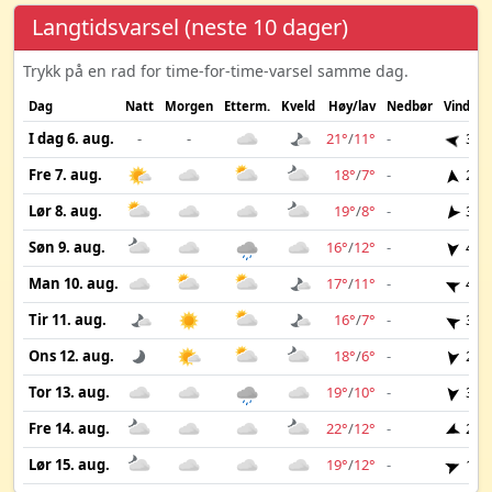
Langtidsvarsel (neste 10 dager)
Trykk på en rad for time-for-time-varsel samme dag.
Dag
Natt
Morgen
Etterm.
Kveld
Høy/lav
Nedbør
Vind
I dag 6. aug.
-
-
21°
/
11°
-
3 m
Fre 7. aug.
18°
/
7°
-
2 m
Lør 8. aug.
19°
/
8°
-
3 m
Søn 9. aug.
16°
/
12°
-
4 m
Man 10. aug.
17°
/
11°
-
4 m
Tir 11. aug.
16°
/
7°
-
3 m
Ons 12. aug.
18°
/
6°
-
2 m
Tor 13. aug.
19°
/
10°
-
3 m
Fre 14. aug.
22°
/
12°
-
2 m
Lør 15. aug.
19°
/
12°
-
1 m