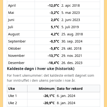
April
-12,0°C
2. apr. 2018
Mai
-3,2°C
5. mai 2023
Juni
2,0°C
2. juni 2023
Juli
5,1°C
5. juli 2019
August
4,2°C
25. aug. 2018
September
-0,5°C
30. sep. 2024
Oktober
-5,8°C
29. okt. 2018
November
-13,7°C
29. nov. 2021
Desember
-18,4°C
26. des. 2023
Kaldeste døgn i hver uke (historisk)
For hvert ukenummer: det kaldeste enkelt døgnet som
har inntruffet i den ukens periode i noe år.
Uke
Minimum
Dato for rekord
Uke 1
-26,1°C
6. jan. 2024
Uke 2
-20,9°C
8. jan. 2024