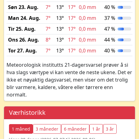
Søn 23. Aug.
7°
13°
17°
0,0 mm
40 %
Man 24. Aug.
7°
13°
17°
0,0 mm
37 %
Tir 25. Aug.
7°
13°
17°
0,0 mm
47 %
Ons 26. Aug.
8°
13°
17°
0,0 mm
44 %
Tor 27. Aug.
7°
13°
17°
0,0 mm
40 %
Meteorologisk institutts 21-dagersvarsel prøver å si
hva slags værtype vi kan vente de neste ukene. Det er
ikke et nøyaktig dagsvarsel, men viser om det trolig
blir varmere, kaldere, våtere eller tørrere enn
normalt.
Værhistorikk
1 måned
3 måneder
6 måneder
1 år
3 år