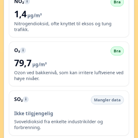
NO₂
i
Bra
1,4
µg/m³
Nitrogendioksid, ofte knyttet til eksos og tung
trafikk.
O₃
i
Bra
79,7
µg/m³
Ozon ved bakkenivå, som kan irritere luftveiene ved
høye nivåer.
SO₂
i
Mangler data
Ikke tilgjengelig
Svoveldioksid fra enkelte industrikilder og
forbrenning.