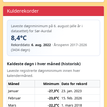
Kulderekorder
Laveste døgnminimum på 6. august (alle år i
datasettet) for Sør-Aurdal
8,4°C
Rekorddato:
6. aug. 2022
· Årsspenn 2017–2026
(3434 døgn)
Kaldeste døgn i hver måned (historisk)
Laveste registrerte døgnminimum innen hver
kalendermåned.
Måned
Minimum
Dato for rekord
Januar
-27,3°C
23. jan. 2023
Februar
-23,0°C
15. feb. 2026
Mars
-22,2°C
1. mars 2018