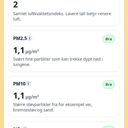
2
Samlet luftkvalitetsindeks. Lavere tall betyr renere
luft.
PM2.5
i
Bra
1,1
µg/m³
Svært fine partikler som kan trekke dypt ned i
lungene.
PM10
i
Bra
1,1
µg/m³
Større støvpartikler fra for eksempel vei,
bremsestøv og sand.