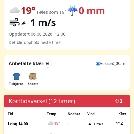
19°
☔
0 mm
Føles som 19°
1 m/s
Oppdatert 06.08.2026, 12:00
Det blir opphold neste time
Anbefalte klær
Voksen
Barn
T-skjorte
Shorts
Korttidsvarsel (12 timer)
3
Tid
Temp
Nedbør
Vind
Klær
19°
2
I dag 14:00
-
1 m/s