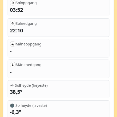
Soloppgang
03:52
Solnedgang
22:10
Måneoppgang
-
Månenedgang
-
☀️ Solhøyde (høyeste)
38,5°
🌑 Solhøyde (laveste)
-6,3°