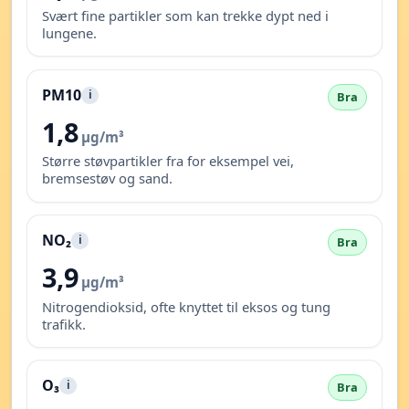
Svært fine partikler som kan trekke dypt ned i
lungene.
PM10
i
Bra
1,8
µg/m³
Større støvpartikler fra for eksempel vei,
bremsestøv og sand.
NO₂
i
Bra
3,9
µg/m³
Nitrogendioksid, ofte knyttet til eksos og tung
trafikk.
O₃
i
Bra