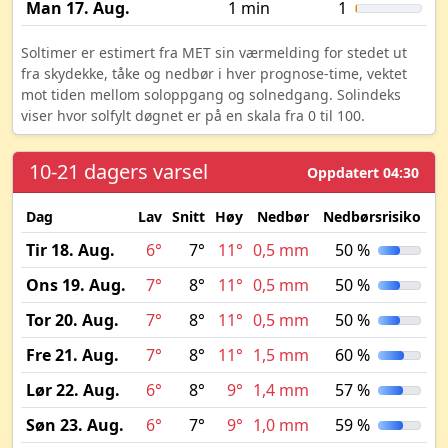
Man 17. Aug.
1 min
1
Soltimer er estimert fra MET sin værmelding for stedet ut
fra skydekke, tåke og nedbør i hver prognose-time, vektet
mot tiden mellom soloppgang og solnedgang. Solindeks
viser hvor solfylt døgnet er på en skala fra 0 til 100.
10-21 dagers varsel
Oppdatert 04:30
Dag
Lav
Snitt
Høy
Nedbør
Nedbørsrisiko
My
Tir 18. Aug.
6°
7°
11°
0,5 mm
50 %
Ons 19. Aug.
7°
8°
11°
0,5 mm
50 %
Tor 20. Aug.
7°
8°
11°
0,5 mm
50 %
Fre 21. Aug.
7°
8°
11°
1,5 mm
60 %
Lør 22. Aug.
6°
8°
9°
1,4 mm
57 %
Søn 23. Aug.
6°
7°
9°
1,0 mm
59 %