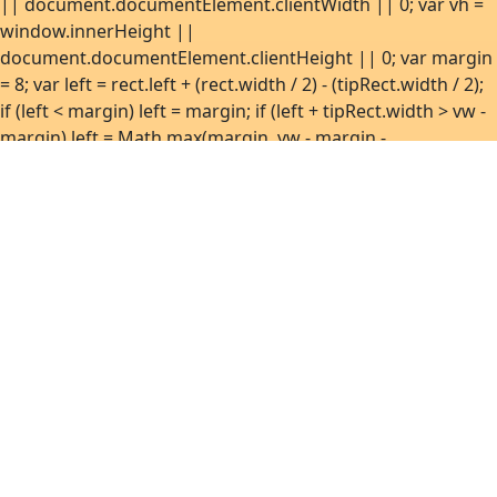
|| document.documentElement.clientWidth || 0; var vh =
window.innerHeight ||
document.documentElement.clientHeight || 0; var margin
= 8; var left = rect.left + (rect.width / 2) - (tipRect.width / 2);
if (left < margin) left = margin; if (left + tipRect.width > vw -
margin) left = Math.max(margin, vw - margin -
tipRect.width); var top = rect.top - tipRect.height - 10; if (top
< margin) top = rect.bottom + 10; if (top + tipRect.height >
vh - margin) top = Math.max(margin, vh - margin -
tipRect.height); tip.style.left = Math.round(left) + 'px';
tip.style.top = Math.round(top) + 'px'; } function
show(anchor) { if (!anchor) return; var html =
htmlByAnchor.get(anchor); if (!html) return; var tip =
ensureEl(); tip.innerHTML = html;
tip.removeAttribute('hidden'); position(anchor, tip); }
function hide() { if (!tooltipEl) return;
tooltipEl.setAttribute('hidden', 'hidden'); } function
bind(anchor) { if (!anchor || boundAnchors.has(anchor))
return; boundAnchors.add(anchor);