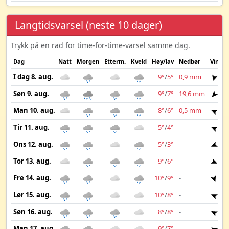
Langtidsvarsel (neste 10 dager)
Trykk på en rad for time-for-time-varsel samme dag.
Dag
Natt
Morgen
Etterm.
Kveld
Høy/lav
Nedbør
Vind
I dag 8. aug.
9°
/
5°
0,9 mm
6 
Søn 9. aug.
9°
/
7°
19,6 mm
9 
Man 10. aug.
8°
/
6°
0,5 mm
6 
Tir 11. aug.
5°
/
4°
-
9 
Ons 12. aug.
5°
/
3°
-
7 
Tor 13. aug.
9°
/
6°
-
5 
Fre 14. aug.
10°
/
9°
-
4 
Lør 15. aug.
10°
/
8°
-
4 
Søn 16. aug.
8°
/
8°
-
4 
Man 17. aug.
9°
/
7°
-
4 