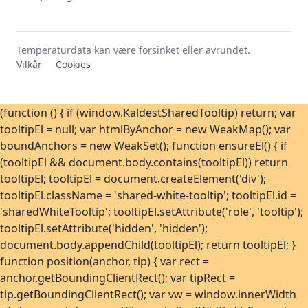
Uke 39
-2,8°C
23. sep. 2019
Uke 40
-5,8°C
4. okt. 2019
Uke 41
-5,5°C
7. okt. 2024
Temperaturdata kan være forsinket eller avrundet.
Vilkår
Cookies
Uke 42
-9,1°C
21. okt. 2023
Uke 43
-9,6°C
28. okt. 2018
Uke 44
-12,0°C
31. okt. 2023
(function () { if (window.KaldestSharedTooltip) return; var
tooltipEl = null; var htmlByAnchor = new WeakMap(); var
Uke 45
-16,0°C
10. nov. 2019
boundAnchors = new WeakSet(); function ensureEl() { if
Uke 46
-16,7°C
11. nov. 2019
(tooltipEl && document.body.contains(tooltipEl)) return
Uke 47
-17,3°C
28. nov. 2021
tooltipEl; tooltipEl = document.createElement('div');
Uke 48
-18,1°C
28. nov. 2023
tooltipEl.className = 'shared-white-tooltip'; tooltipEl.id =
'sharedWhiteTooltip'; tooltipEl.setAttribute('role', 'tooltip');
Uke 49
-17,5°C
6. des. 2021
tooltipEl.setAttribute('hidden', 'hidden');
Uke 50
-17,8°C
13. des. 2022
document.body.appendChild(tooltipEl); return tooltipEl; }
Uke 51
-15,2°C
22. des. 2024
function position(anchor, tip) { var rect =
Uke 52
-15,7°C
26. des. 2017
anchor.getBoundingClientRect(); var tipRect =
tip.getBoundingClientRect(); var vw = window.innerWidth
Uke 53
-8,8°C
2. jan. 2021