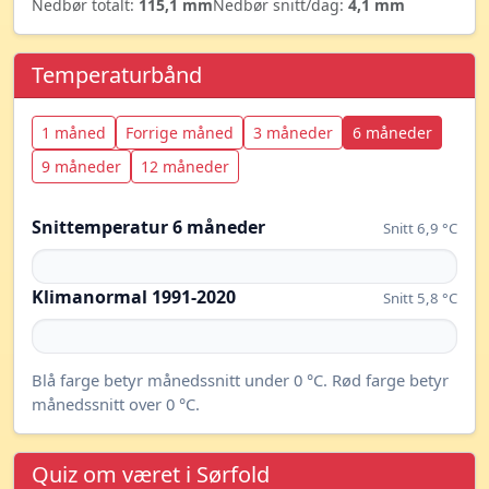
Nedbør totalt:
115,1 mm
Nedbør snitt/dag:
4,1 mm
Temperaturbånd
1 måned
Forrige måned
3 måneder
6 måneder
9 måneder
12 måneder
Snittemperatur 6 måneder
Snitt 6,9 °C
Klimanormal 1991-2020
Snitt 5,8 °C
Blå farge betyr månedssnitt under 0 °C. Rød farge betyr
månedssnitt over 0 °C.
Quiz om været i Sørfold