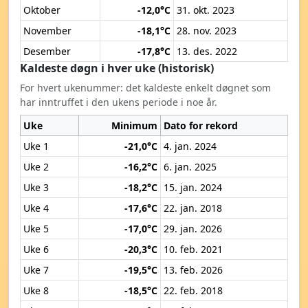
Oktober
-12,0°C
31. okt. 2023
November
-18,1°C
28. nov. 2023
Desember
-17,8°C
13. des. 2022
Kaldeste døgn i hver uke (historisk)
For hvert ukenummer: det kaldeste enkelt døgnet som
har inntruffet i den ukens periode i noe år.
Uke
Minimum
Dato for rekord
Uke 1
-21,0°C
4. jan. 2024
Uke 2
-16,2°C
6. jan. 2025
Uke 3
-18,2°C
15. jan. 2024
Uke 4
-17,6°C
22. jan. 2018
Uke 5
-17,0°C
29. jan. 2026
Uke 6
-20,3°C
10. feb. 2021
Uke 7
-19,5°C
13. feb. 2026
Uke 8
-18,5°C
22. feb. 2018