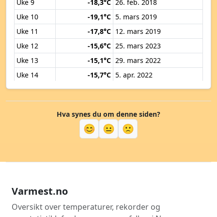
Uke 9
-18,3°C
26. feb. 2018
Uke 10
-19,1°C
5. mars 2019
Uke 11
-17,8°C
12. mars 2019
Uke 12
-15,6°C
25. mars 2023
Uke 13
-15,1°C
29. mars 2022
Uke 14
-15,7°C
5. apr. 2022
Uke 15
-10,6°C
11. apr. 2019
Uke 16
-8,4°C
18. apr. 2017
Hva synes du om denne siden?
Uke 17
-5,9°C
25. apr. 2023
😊
😐
🙁
Uke 18
-4,5°C
7. mai 2021
Uke 19
-4,8°C
8. mai 2017
Uke 20
-2,2°C
11. mai 2020
Uke 21
-1,0°C
22. mai 2025
Varmest.no
Uke 22
-0,6°C
3. juni 2017
Uke 23
-0,1°C
8. juni 2022
Oversikt over temperaturer, rekorder og