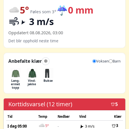
5°
☔
0 mm
Føles som 3°
3 m/s
Oppdatert 08.08.2026, 03:00
Det blir opphold neste time
Anbefalte klær
Voksen
Barn
Lang­
Vind­
Bukse
ermet
jakke
topp
Korttidsvarsel (12 timer)
5
Tid
Temp
Nedbør
Vind
Klær
5°
3
I dag 05:00
-
3 m/s