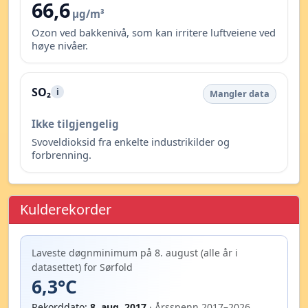
66,6
µg/m³
Ozon ved bakkenivå, som kan irritere luftveiene ved
høye nivåer.
SO₂
i
Mangler data
Ikke tilgjengelig
Svoveldioksid fra enkelte industrikilder og
forbrenning.
Kulderekorder
Laveste døgnminimum på 8. august (alle år i
datasettet) for Sørfold
6,3°C
Rekorddato:
8. aug. 2017
· Årsspenn 2017–2026