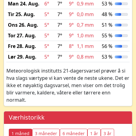
Man 24. Aug.
6°
7°
9°
0,9 mm
53 %
Tir 25. Aug.
5°
7°
9°
0,0 mm
48 %
Ons 26. Aug.
5°
7°
9°
0,7 mm
51 %
Tor 27. Aug.
5°
7°
9°
1,0 mm
55 %
Fre 28. Aug.
5°
7°
8°
1,1 mm
56 %
Lør 29. Aug.
5°
7°
9°
0,8 mm
53 %
Meteorologisk institutts 21-dagersvarsel prøver å si
hva slags værtype vi kan vente de neste ukene. Det er
ikke et nøyaktig dagsvarsel, men viser om det trolig
blir varmere, kaldere, våtere eller tørrere enn
normalt.
Værhistorikk
1 måned
3 måneder
6 måneder
1 år
3 år