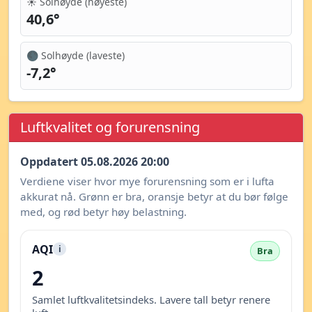
☀️ Solhøyde (høyeste)
40,6°
🌑 Solhøyde (laveste)
-7,2°
Luftkvalitet og forurensning
Oppdatert 05.08.2026 20:00
Verdiene viser hvor mye forurensning som er i lufta
akkurat nå. Grønn er bra, oransje betyr at du bør følge
med, og rød betyr høy belastning.
AQI
i
Bra
2
Samlet luftkvalitetsindeks. Lavere tall betyr renere