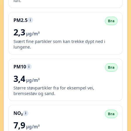
luft.
PM2.5
i
Bra
2,3
µg/m³
Svært fine partikler som kan trekke dypt ned i
lungene.
PM10
i
Bra
3,4
µg/m³
Større støvpartikler fra for eksempel vei,
bremsestøv og sand.
NO₂
i
Bra
7,9
µg/m³