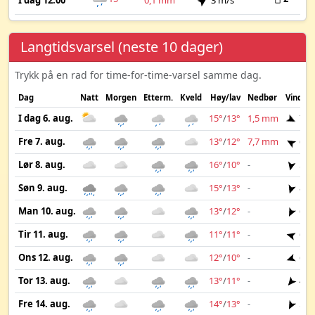
I dag 12:00
0,1 mm
3 m/s
Langtidsvarsel (neste 10 dager)
Trykk på en rad for time-for-time-varsel samme dag.
Dag
Natt
Morgen
Etterm.
Kveld
Høy/lav
Nedbør
Vind
I dag 6. aug.
15°
/
13°
1,5 mm
7 m
Fre 7. aug.
13°
/
12°
7,7 mm
6 m
Lør 8. aug.
16°
/
10°
-
5 m
Søn 9. aug.
15°
/
13°
-
8 m
Man 10. aug.
13°
/
12°
-
6 m
Tir 11. aug.
11°
/
11°
-
6 m
Ons 12. aug.
12°
/
10°
-
6 m
Tor 13. aug.
13°
/
11°
-
4 m
Fre 14. aug.
14°
/
13°
-
5 m