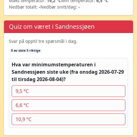
Maks temperatur:
19,2 °C
Min temperatur:
6,5 °C
Nedbør totalt:
-
Nedbør snitt/dag:
-
Quiz om været i Sandnessjøen
Svar på opptil tre spørsmål i dag.
0 av siste 5 riktige
Hva var minimumstemperaturen i
Sandnessjøen siste uke (fra onsdag 2026-07-29
til tirsdag 2026-08-04)?
9,5 °C
6,6 °C
10,9 °C