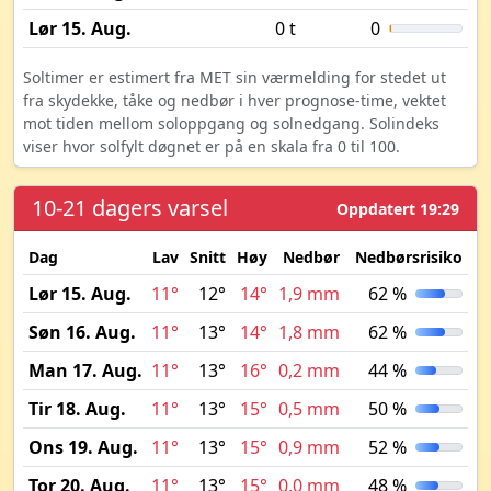
Lør 15. Aug.
0 t
0
Soltimer er estimert fra MET sin værmelding for stedet ut
fra skydekke, tåke og nedbør i hver prognose-time, vektet
mot tiden mellom soloppgang og solnedgang. Solindeks
viser hvor solfylt døgnet er på en skala fra 0 til 100.
10-21 dagers varsel
Oppdatert 19:29
Dag
Lav
Snitt
Høy
Nedbør
Nedbørsrisiko
M
Lør 15. Aug.
11°
12°
14°
1,9 mm
62 %
Søn 16. Aug.
11°
13°
14°
1,8 mm
62 %
Man 17. Aug.
11°
13°
16°
0,2 mm
44 %
Tir 18. Aug.
11°
13°
15°
0,5 mm
50 %
Ons 19. Aug.
11°
13°
15°
0,9 mm
52 %
Tor 20. Aug.
11°
13°
15°
0,0 mm
48 %