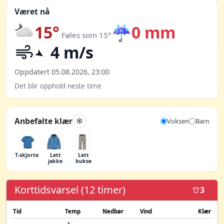
Været nå
15°
☔
0 mm
Føles som 15°
4 m/s
Oppdatert 05.08.2026, 23:00
Det blir opphold neste time
Anbefalte klær
Voksen
Barn
T-skjorte
Lett
Lett
jakke
bukse
Korttidsvarsel (12 timer)
3
Tid
Temp
Nedbør
Vind
Klær