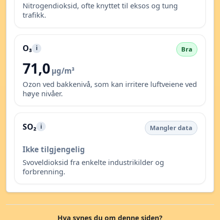
Nitrogendioksid, ofte knyttet til eksos og tung
trafikk.
O₃
i
Bra
71,0
µg/m³
Ozon ved bakkenivå, som kan irritere luftveiene ved
høye nivåer.
SO₂
i
Mangler data
Ikke tilgjengelig
Svoveldioksid fra enkelte industrikilder og
forbrenning.
Hva synes du om denne siden?