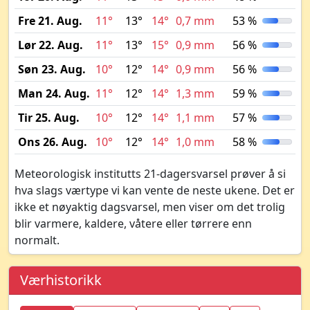
Fre 21. Aug.
11°
13°
14°
0,7 mm
53 %
Lør 22. Aug.
11°
13°
15°
0,9 mm
56 %
Søn 23. Aug.
10°
12°
14°
0,9 mm
56 %
Man 24. Aug.
11°
12°
14°
1,3 mm
59 %
Tir 25. Aug.
10°
12°
14°
1,1 mm
57 %
Ons 26. Aug.
10°
12°
14°
1,0 mm
58 %
Meteorologisk institutts 21-dagersvarsel prøver å si
hva slags værtype vi kan vente de neste ukene. Det er
ikke et nøyaktig dagsvarsel, men viser om det trolig
blir varmere, kaldere, våtere eller tørrere enn
normalt.
Værhistorikk