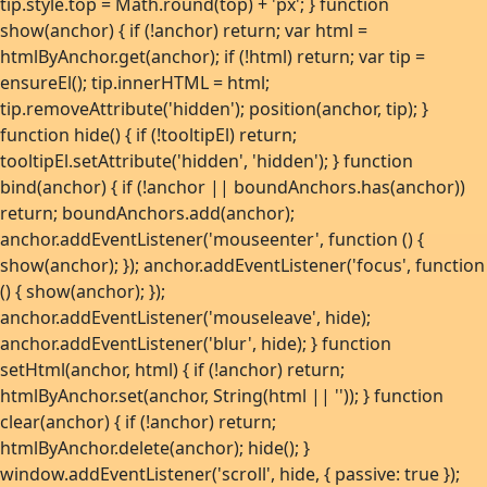
tip.style.top = Math.round(top) + 'px'; } function
show(anchor) { if (!anchor) return; var html =
htmlByAnchor.get(anchor); if (!html) return; var tip =
ensureEl(); tip.innerHTML = html;
tip.removeAttribute('hidden'); position(anchor, tip); }
function hide() { if (!tooltipEl) return;
tooltipEl.setAttribute('hidden', 'hidden'); } function
bind(anchor) { if (!anchor || boundAnchors.has(anchor))
return; boundAnchors.add(anchor);
anchor.addEventListener('mouseenter', function () {
show(anchor); }); anchor.addEventListener('focus', function
() { show(anchor); });
anchor.addEventListener('mouseleave', hide);
anchor.addEventListener('blur', hide); } function
setHtml(anchor, html) { if (!anchor) return;
htmlByAnchor.set(anchor, String(html || '')); } function
clear(anchor) { if (!anchor) return;
htmlByAnchor.delete(anchor); hide(); }
window.addEventListener('scroll', hide, { passive: true });