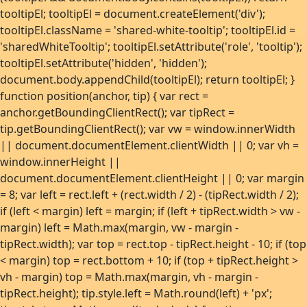
tooltipEl; tooltipEl = document.createElement('div');
tooltipEl.className = 'shared-white-tooltip'; tooltipEl.id =
'sharedWhiteTooltip'; tooltipEl.setAttribute('role', 'tooltip');
tooltipEl.setAttribute('hidden', 'hidden');
document.body.appendChild(tooltipEl); return tooltipEl; }
function position(anchor, tip) { var rect =
anchor.getBoundingClientRect(); var tipRect =
tip.getBoundingClientRect(); var vw = window.innerWidth
|| document.documentElement.clientWidth || 0; var vh =
window.innerHeight ||
document.documentElement.clientHeight || 0; var margin
= 8; var left = rect.left + (rect.width / 2) - (tipRect.width / 2);
if (left < margin) left = margin; if (left + tipRect.width > vw -
margin) left = Math.max(margin, vw - margin -
tipRect.width); var top = rect.top - tipRect.height - 10; if (top
< margin) top = rect.bottom + 10; if (top + tipRect.height >
vh - margin) top = Math.max(margin, vh - margin -
tipRect.height); tip.style.left = Math.round(left) + 'px';