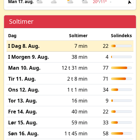
Man 17. aug.
20°
/
11°
-
3 m
Soltimer
Dag
Soltimer
Solindeks
I Dag 8. Aug.
7 min
22
I Morgen 9. Aug.
38 min
4
Man 10. Aug.
12 t 31 min
77
Tir 11. Aug.
2 t 8 min
71
Ons 12. Aug.
1 t 1 min
34
Tor 13. Aug.
16 min
9
Fre 14. Aug.
40 min
22
Lør 15. Aug.
59 min
33
Søn 16. Aug.
1 t 45 min
58