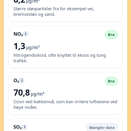
µg/m³
Større støvpartikler fra for eksempel vei,
bremsestøv og sand.
NO₂
i
Bra
1,3
µg/m³
Nitrogendioksid, ofte knyttet til eksos og tung
trafikk.
O₃
i
Bra
70,8
µg/m³
Ozon ved bakkenivå, som kan irritere luftveiene ved
høye nivåer.
SO₂
i
Mangler data