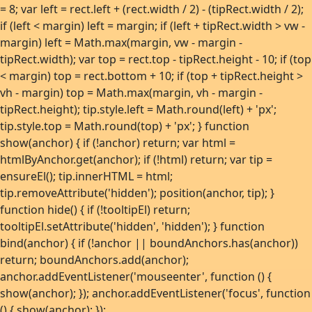
= 8; var left = rect.left + (rect.width / 2) - (tipRect.width / 2);
if (left < margin) left = margin; if (left + tipRect.width > vw -
margin) left = Math.max(margin, vw - margin -
tipRect.width); var top = rect.top - tipRect.height - 10; if (top
< margin) top = rect.bottom + 10; if (top + tipRect.height >
vh - margin) top = Math.max(margin, vh - margin -
tipRect.height); tip.style.left = Math.round(left) + 'px';
tip.style.top = Math.round(top) + 'px'; } function
show(anchor) { if (!anchor) return; var html =
htmlByAnchor.get(anchor); if (!html) return; var tip =
ensureEl(); tip.innerHTML = html;
tip.removeAttribute('hidden'); position(anchor, tip); }
function hide() { if (!tooltipEl) return;
tooltipEl.setAttribute('hidden', 'hidden'); } function
bind(anchor) { if (!anchor || boundAnchors.has(anchor))
return; boundAnchors.add(anchor);
anchor.addEventListener('mouseenter', function () {
show(anchor); }); anchor.addEventListener('focus', function
() { show(anchor); });