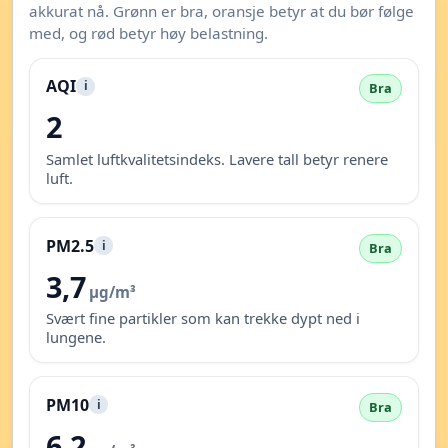
akkurat nå. Grønn er bra, oransje betyr at du bør følge
med, og rød betyr høy belastning.
AQI
i
Bra
2
Samlet luftkvalitetsindeks. Lavere tall betyr renere
luft.
PM2.5
i
Bra
3,7
µg/m³
Svært fine partikler som kan trekke dypt ned i
lungene.
PM10
i
Bra
6,2