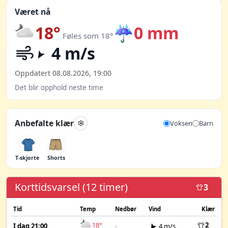
Været nå
18°
☔
0 mm
Føles som 18°
4 m/s
Oppdatert 08.08.2026, 19:00
Det blir opphold neste time
Anbefalte klær
Voksen
Barn
T-skjorte
Shorts
Korttidsvarsel (12 timer)
3
Tid
Temp
Nedbør
Vind
Klær
18°
2
I dag 21:00
-
4 m/s