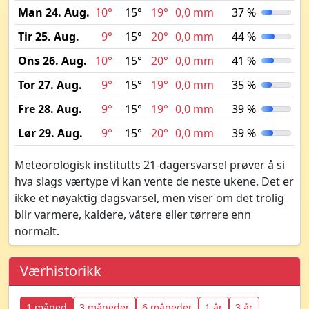
Man 24. Aug.
10°
15°
19°
0,0 mm
37 %
Tir 25. Aug.
9°
15°
20°
0,0 mm
44 %
Ons 26. Aug.
10°
15°
20°
0,0 mm
41 %
Tor 27. Aug.
9°
15°
19°
0,0 mm
35 %
Fre 28. Aug.
9°
15°
19°
0,0 mm
39 %
Lør 29. Aug.
9°
15°
20°
0,0 mm
39 %
Meteorologisk institutts 21-dagersvarsel prøver å si
hva slags værtype vi kan vente de neste ukene. Det er
ikke et nøyaktig dagsvarsel, men viser om det trolig
blir varmere, kaldere, våtere eller tørrere enn
normalt.
Værhistorikk
1 måned
3 måneder
6 måneder
1 år
3 år