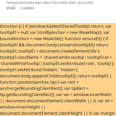
Temperaturdata kan være forsinket eller avrundet.
Vilkår
Cookies
(function () { if (window.KaldestSharedTooltip) return; var
tooltipEl = null; var htmlByAnchor = new WeakMap(); var
boundAnchors = new WeakSet(); function ensureEl() { if
(tooltipEl && document.body.contains(tooltipEl)) return
tooltipEl; tooltipEl = document.createElement('div');
tooltipEl.className = 'shared-white-tooltip'; tooltipEl.id =
'sharedWhiteTooltip'; tooltipEl.setAttribute('role', 'tooltip');
tooltipEl.setAttribute('hidden', 'hidden');
document.body.appendChild(tooltipEl); return tooltipEl; }
function position(anchor, tip) { var rect =
anchor.getBoundingClientRect(); var tipRect =
tip.getBoundingClientRect(); var vw = window.innerWidth
|| document.documentElement.clientWidth || 0; var vh =
window.innerHeight ||
document.documentElement.clientHeight || 0; var margin