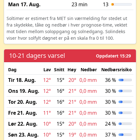
Man 17. Aug.
23 min
13
Soltimer er estimert fra MET sin værmelding for stedet ut
fra skydekke, tåke og nedbør i hver prognose-time, vektet
mot tiden mellom soloppgang og solnedgang. Solindeks
viser hvor solfylt døgnet er på en skala fra 0 til 100.
10-21 dagers varsel
Oppdatert 15:29
Dag
Lav
Snitt
Høy
Nedbør
Nedbørsrisiko
M
Tir 18. Aug.
12°
15°
20°
0,0 mm
36 %
Ons 19. Aug.
12°
16°
21°
0,0 mm
30 %
Tor 20. Aug.
12°
16°
21°
0,0 mm
30 %
Fre 21. Aug.
11°
16°
21°
0,0 mm
30 %
Lør 22. Aug.
10°
15°
20°
0,0 mm
24 %
Søn 23. Aug.
10°
15°
19°
0,0 mm
37 %