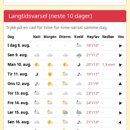
Langtidsvarsel (neste 10 dager)
Trykk på en rad for time-for-time-varsel samme dag.
Dag
Natt
Morgen
Etterm.
Kveld
Høy/lav
Nedbør
Vind
I dag 8. aug.
-
-
-
18°
/
16°
-
4 m
Søn 9. aug.
21°
/
12°
-
6 m
Man 10. aug.
20°
/
13°
1,3 mm
5 m
Tir 11. aug.
19°
/
11°
-
3 m
Ons 12. aug.
21°
/
9°
-
3 m
Tor 13. aug.
23°
/
13°
-
4 m
Fre 14. aug.
24°
/
15°
-
3 m
Lør 15. aug.
23°
/
15°
-
2 m
Søn 16. aug.
21°
/
14°
-
3 m