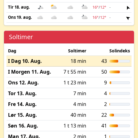
Tir 18. aug.
16°
/
12°
-
3 m
Ons 19. aug.
16°
/
12°
-
3 m
Soltimer
Dag
Soltimer
Solindeks
I Dag 10. Aug.
18 min
43
I Morgen 11. Aug.
7 t 55 min
50
Ons 12. Aug.
1 t 23 min
9
Tor 13. Aug.
7 min
4
Fre 14. Aug.
4 min
2
Lør 15. Aug.
40 min
22
Søn 16. Aug.
1 t 13 min
41
Man 17. Aug.
2 min
1