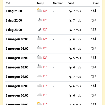
Tid
Temp
Nedbør
Vind
Klær
13°
3
I dag 21:00
-
7 m/s
12°
3
I dag 22:00
-
7 m/s
12°
3
I dag 23:00
-
7 m/s
12°
3
I morgen 00:00
-
6 m/s
12°
3
I morgen 01:00
-
6 m/s
12°
3
I morgen 02:00
-
5 m/s
11°
3
I morgen 03:00
-
6 m/s
11°
3
I morgen 04:00
-
7 m/s
11°
3
I morgen 05:00
-
6 m/s
11°
3
I morgen 06:00
-
6 m/s
11°
3
I morgen 07:00
-
6 m/s