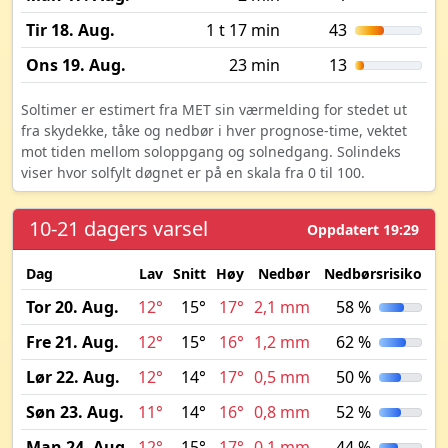
Tir 18. Aug.
1 t 17 min
43
Ons 19. Aug.
23 min
13
Soltimer er estimert fra MET sin værmelding for stedet ut
fra skydekke, tåke og nedbør i hver prognose-time, vektet
mot tiden mellom soloppgang og solnedgang. Solindeks
viser hvor solfylt døgnet er på en skala fra 0 til 100.
10-21 dagers varsel
Oppdatert 19:29
Dag
Lav
Snitt
Høy
Nedbør
Nedbørsrisiko
M
Tor 20. Aug.
12°
15°
17°
2,1 mm
58 %
Fre 21. Aug.
12°
15°
16°
1,2 mm
62 %
Lør 22. Aug.
12°
14°
17°
0,5 mm
50 %
Søn 23. Aug.
11°
14°
16°
0,8 mm
52 %
Man 24. Aug.
12°
15°
17°
0,1 mm
44 %