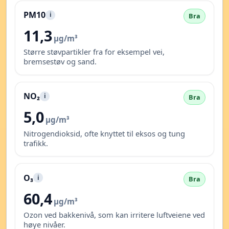
PM10
i
Bra
11,3
µg/m³
Større støvpartikler fra for eksempel vei,
bremsestøv og sand.
NO₂
i
Bra
5,0
µg/m³
Nitrogendioksid, ofte knyttet til eksos og tung
trafikk.
O₃
i
Bra
60,4
µg/m³
Ozon ved bakkenivå, som kan irritere luftveiene ved
høye nivåer.