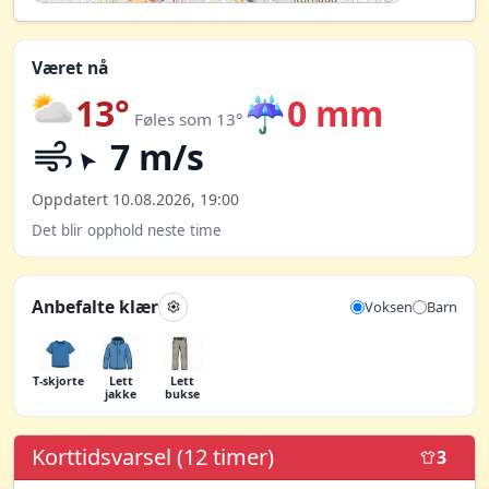
Været nå
13°
☔
0 mm
Føles som 13°
7 m/s
Oppdatert 10.08.2026, 19:00
Det blir opphold neste time
Anbefalte klær
Voksen
Barn
T-skjorte
Lett
Lett
jakke
bukse
Korttidsvarsel (12 timer)
3