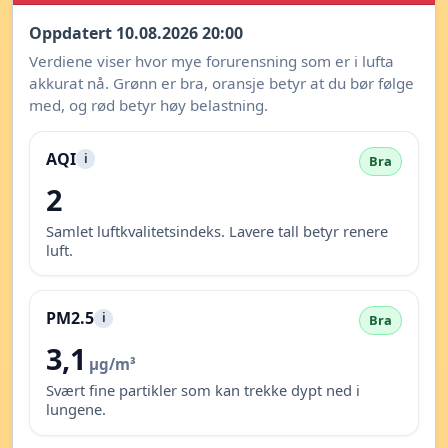
Oppdatert 10.08.2026 20:00
Verdiene viser hvor mye forurensning som er i lufta
akkurat nå. Grønn er bra, oransje betyr at du bør følge
med, og rød betyr høy belastning.
AQI
i
Bra
2
Samlet luftkvalitetsindeks. Lavere tall betyr renere
luft.
PM2.5
i
Bra
3,1
µg/m³
Svært fine partikler som kan trekke dypt ned i
lungene.