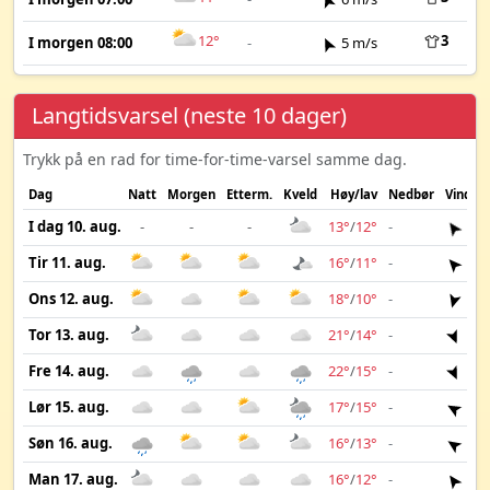
12°
3
I morgen 08:00
-
5 m/s
Langtidsvarsel (neste 10 dager)
Trykk på en rad for time-for-time-varsel samme dag.
Dag
Natt
Morgen
Etterm.
Kveld
Høy/lav
Nedbør
Vind
I dag 10. aug.
-
-
-
13°
/
12°
-
7 m
Tir 11. aug.
16°
/
11°
-
7 m
Ons 12. aug.
18°
/
10°
-
5 m
Tor 13. aug.
21°
/
14°
-
4 m
Fre 14. aug.
22°
/
15°
-
3 m
Lør 15. aug.
17°
/
15°
-
4 m
Søn 16. aug.
16°
/
13°
-
4 m
Man 17. aug.
16°
/
12°
-
4 m