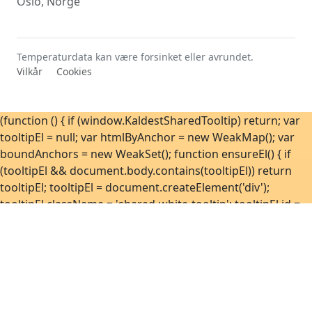
Oslo, Norge
Temperaturdata kan være forsinket eller avrundet.
Vilkår
Cookies
(function () { if (window.KaldestSharedTooltip) return; var
tooltipEl = null; var htmlByAnchor = new WeakMap(); var
boundAnchors = new WeakSet(); function ensureEl() { if
(tooltipEl && document.body.contains(tooltipEl)) return
tooltipEl; tooltipEl = document.createElement('div');
tooltipEl.className = 'shared-white-tooltip'; tooltipEl.id =
'sharedWhiteTooltip'; tooltipEl.setAttribute('role', 'tooltip');
tooltipEl.setAttribute('hidden', 'hidden');
document.body.appendChild(tooltipEl); return tooltipEl; }
function position(anchor, tip) { var rect =
anchor.getBoundingClientRect(); var tipRect =
tip.getBoundingClientRect(); var vw = window.innerWidth