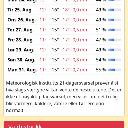
Tir 25. Aug.
12°
16°
18°
0,0 mm
49 %
Ons 26. Aug.
11°
15°
17°
0,0 mm
49 %
Tor 27. Aug.
11°
15°
17°
0,5 mm
51 %
Fre 28. Aug.
11°
15°
17°
0,0 mm
47 %
Lør 29. Aug.
12°
15°
17°
0,0 mm
49 %
Søn 30. Aug.
11°
15°
17°
0,8 mm
54 %
Man 31. Aug.
11°
15°
17°
0,7 mm
55 %
Meteorologisk institutts 21-dagersvarsel prøver å si
hva slags værtype vi kan vente de neste ukene. Det er
ikke et nøyaktig dagsvarsel, men viser om det trolig
blir varmere, kaldere, våtere eller tørrere enn
normalt.
Værhistorikk