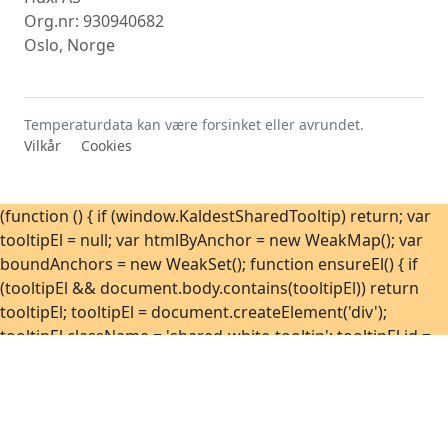
Org.nr: 930940682
Oslo, Norge
Temperaturdata kan være forsinket eller avrundet.
Vilkår
Cookies
(function () { if (window.KaldestSharedTooltip) return; var
tooltipEl = null; var htmlByAnchor = new WeakMap(); var
boundAnchors = new WeakSet(); function ensureEl() { if
(tooltipEl && document.body.contains(tooltipEl)) return
tooltipEl; tooltipEl = document.createElement('div');
tooltipEl.className = 'shared-white-tooltip'; tooltipEl.id =
'sharedWhiteTooltip'; tooltipEl.setAttribute('role', 'tooltip');
tooltipEl.setAttribute('hidden', 'hidden');
document.body.appendChild(tooltipEl); return tooltipEl; }
function position(anchor, tip) { var rect =