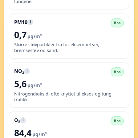
lungene.
PM10
i
Bra
0,7
µg/m³
Større støvpartikler fra for eksempel vei,
bremsestøv og sand.
NO₂
i
Bra
5,6
µg/m³
Nitrogendioksid, ofte knyttet til eksos og tung
trafikk.
O₃
i
Bra
84,4
µg/m³