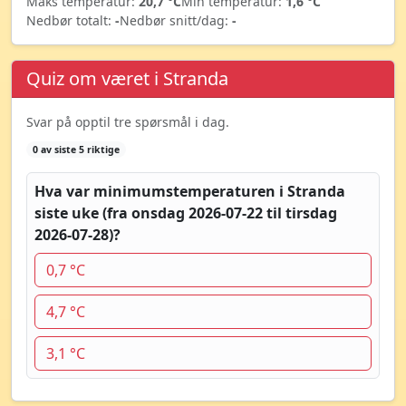
Maks temperatur:
20,7 °C
Min temperatur:
1,6 °C
Nedbør totalt:
-
Nedbør snitt/dag:
-
Quiz om været i Stranda
Svar på opptil tre spørsmål i dag.
0 av siste 5 riktige
Hva var minimumstemperaturen i Stranda
siste uke (fra onsdag 2026-07-22 til tirsdag
2026-07-28)?
0,7 °C
4,7 °C
3,1 °C