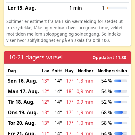
Lør 15. Aug.
1 min
1
Soltimer er estimert fra MET sin værmelding for stedet ut
fra skydekke, tåke og nedbør i hver prognose-time, vektet
mot tiden mellom soloppgang og solnedgang. Solindeks
viser hvor solfylt døgnet er på en skala fra 0 til 100.
10-21 dagers varsel
Oppdatert 11:30
Dag
Lav
Snitt
Høy
Nedbør
Nedbørsrisiko
M
Søn 16. Aug.
13°
14°
17°
1,3 mm
54 %
Man 17. Aug.
12°
14°
18°
0,9 mm
54 %
Tir 18. Aug.
12°
14°
17°
0,9 mm
52 %
Ons 19. Aug.
13°
14°
17°
1,9 mm
68 %
Tor 20. Aug.
13°
14°
17°
1,0 mm
58 %
Fre 21. Aug.
11°
14°
17°
1,9 mm
64 %