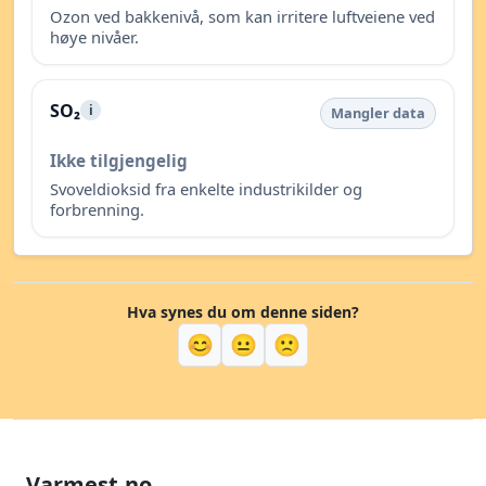
Ozon ved bakkenivå, som kan irritere luftveiene ved
høye nivåer.
SO₂
i
Mangler data
Ikke tilgjengelig
Svoveldioksid fra enkelte industrikilder og
forbrenning.
Hva synes du om denne siden?
😊
😐
🙁
Varmest.no