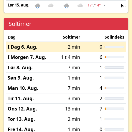
Lør 15. aug.
17°
/
14°
-
2 m
Soltimer
Dag
Soltimer
Solindeks
I Dag 6. Aug.
2 min
0
I Morgen 7. Aug.
1 t 4 min
6
Lør 8. Aug.
7 min
1
Søn 9. Aug.
1 min
1
Man 10. Aug.
7 min
4
Tir 11. Aug.
3 min
2
Ons 12. Aug.
13 min
7
Tor 13. Aug.
2 min
1
Fre 14. Aug.
1 min
0