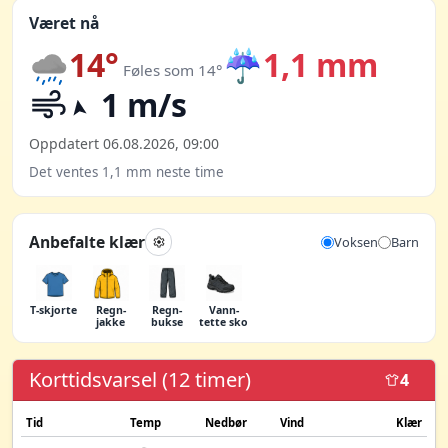
Været nå
14°
☔
1,1 mm
Føles som 14°
1 m/s
Oppdatert 06.08.2026, 09:00
Det ventes 1,1 mm neste time
Anbefalte klær
Voksen
Barn
T-skjorte
Regn­
Regn­
Vann­
jakke
bukse
tette sko
Korttidsvarsel (12 timer)
4
Tid
Temp
Nedbør
Vind
Klær