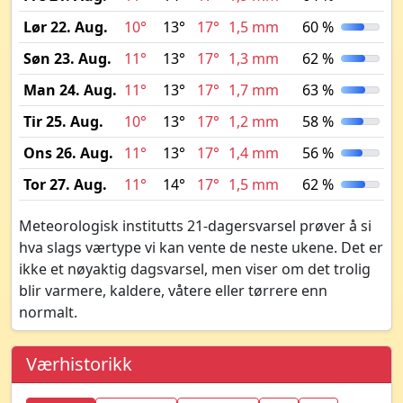
Lør 22. Aug.
10°
13°
17°
1,5 mm
60 %
Søn 23. Aug.
11°
13°
17°
1,3 mm
62 %
Man 24. Aug.
11°
13°
17°
1,7 mm
63 %
Tir 25. Aug.
10°
13°
17°
1,2 mm
58 %
Ons 26. Aug.
11°
13°
17°
1,4 mm
56 %
Tor 27. Aug.
11°
14°
17°
1,5 mm
62 %
Meteorologisk institutts 21-dagersvarsel prøver å si
hva slags værtype vi kan vente de neste ukene. Det er
ikke et nøyaktig dagsvarsel, men viser om det trolig
blir varmere, kaldere, våtere eller tørrere enn
normalt.
Værhistorikk