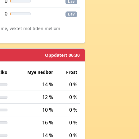
0
Lav
0
Lav
time, vektet mot tiden mellom
Oppdatert 06:30
siko
Mye nedbør
Frost
14 %
0 %
12 %
0 %
10 %
0 %
16 %
0 %
14 %
0 %