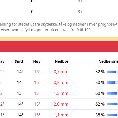
0 t
3 t
0 t
3 t
elding for stedet ut fra skydekke, tåke og nedbør i hver prognose-
ser hvor solfylt døgnet er på en skala fra 0 til 100.
Lav
Snitt
Høy
Nedbør
Nedbørsri
12°
14°
16°
0,7 mm
52 %
12°
14°
16°
0,5 mm
50 %
12°
13°
15°
1,5 mm
60 %
12°
14°
15°
2,0 mm
62 %
11°
14°
16°
1,1 mm
58 %