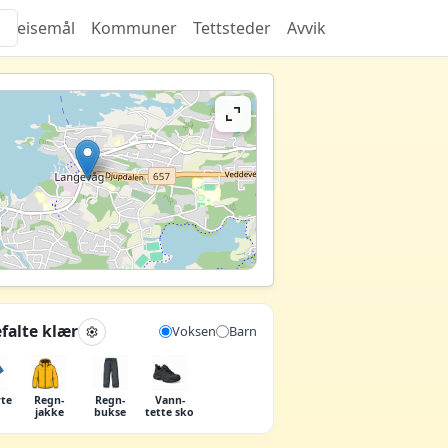
Reisemål
Kommuner
Tettsteder
Avvik
falte klær
Voksen
Barn
rte
Regn­
Regn­
Vann­
jakke
bukse
tette sko