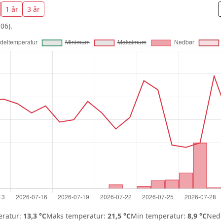
1 år
3 år
06).
ratur:
13,3 °C
Maks temperatur:
21,5 °C
Min temperatur:
8,9 °C
Nedb