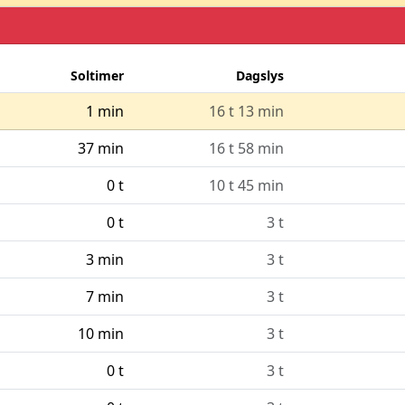
Soltimer
Dagslys
1 min
16 t 13 min
37 min
16 t 58 min
0 t
10 t 45 min
0 t
3 t
3 min
3 t
7 min
3 t
10 min
3 t
0 t
3 t