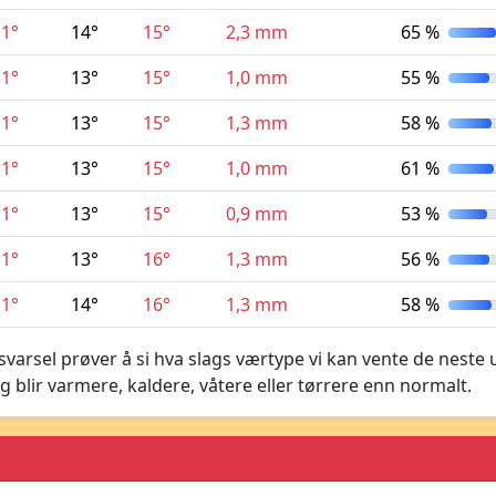
11°
14°
15°
2,3 mm
65 %
11°
13°
15°
1,0 mm
55 %
11°
13°
15°
1,3 mm
58 %
11°
13°
15°
1,0 mm
61 %
11°
13°
15°
0,9 mm
53 %
11°
13°
16°
1,3 mm
56 %
11°
14°
16°
1,3 mm
58 %
varsel prøver å si hva slags værtype vi kan vente de neste 
g blir varmere, kaldere, våtere eller tørrere enn normalt.