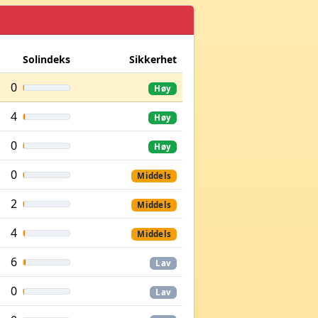
Solindeks
Sikkerhet
0
Høy
4
Høy
0
Høy
0
Middels
2
Middels
4
Middels
6
Lav
0
Lav