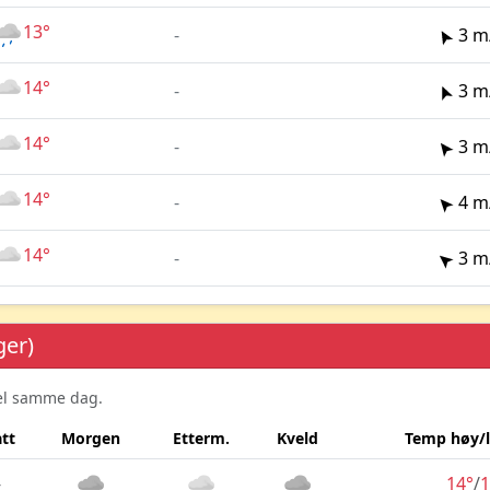
13°
-
3 m
14°
-
3 m
14°
-
3 m
14°
-
4 m
14°
-
3 m
ger)
sel samme dag.
tt
Morgen
Etterm.
Kveld
Temp høy/
-
14°
/
1