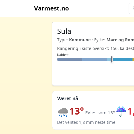
Varmest.no
Sula
Type:
Kommune
· Fylke:
Møre og Rom
Rangering i siste oversikt: 156. kald
Kaldest
Været nå
13°
☔
1
Føles som 13°
Det ventes 1,8 mm neste time