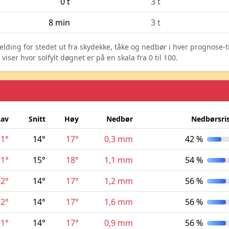
0 t
3 t
8 min
3 t
elding for stedet ut fra skydekke, tåke og nedbør i hver prognose-
ser hvor solfylt døgnet er på en skala fra 0 til 100.
Lav
Snitt
Høy
Nedbør
Nedbørsri
11°
14°
17°
0,3 mm
42 %
11°
15°
18°
1,1 mm
54 %
12°
14°
17°
1,2 mm
56 %
12°
14°
17°
1,6 mm
56 %
11°
14°
17°
0,9 mm
56 %