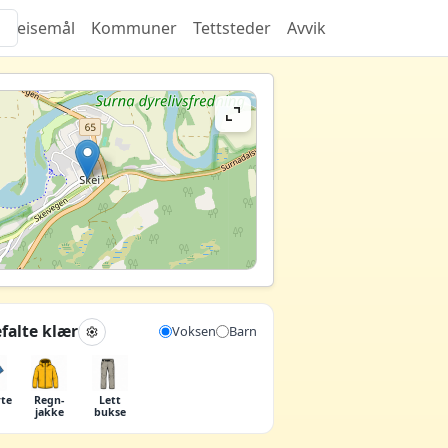
Reisemål
Kommuner
Tettsteder
Avvik
falte klær
Voksen
Barn
rte
Regn­
Lett
jakke
bukse