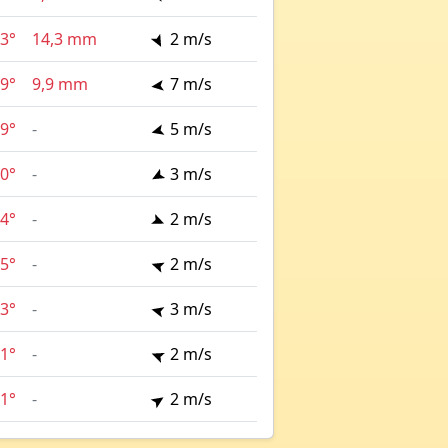
3°
14,3 mm
2 m/s
9°
9,9 mm
7 m/s
9°
-
5 m/s
0°
-
3 m/s
4°
-
2 m/s
5°
-
2 m/s
3°
-
3 m/s
1°
-
2 m/s
1°
-
2 m/s