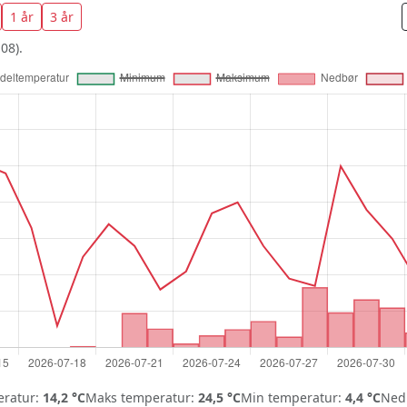
1 år
3 år
08).
ratur:
14,2 °C
Maks temperatur:
24,5 °C
Min temperatur:
4,4 °C
Nedb