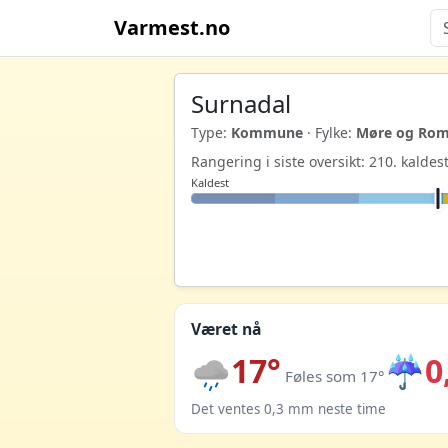
Varmest.no
Surnadal
Type:
Kommune
· Fylke:
Møre og Rom
Rangering i siste oversikt: 210. kald
Kaldest
Været nå
17°
☔
0
Føles som 17°
Det ventes 0,3 mm neste time