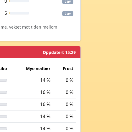
0
Lav
5
Lav
time, vektet mot tiden mellom
Oppdatert 15:29
siko
Mye nedbør
Frost
14 %
0 %
16 %
0 %
16 %
0 %
14 %
0 %
14 %
0 %