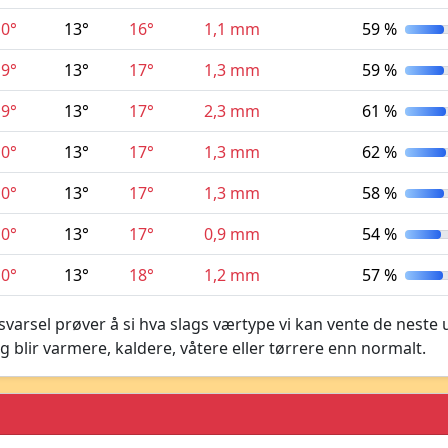
10°
13°
16°
1,1 mm
59 %
9°
13°
17°
1,3 mm
59 %
9°
13°
17°
2,3 mm
61 %
10°
13°
17°
1,3 mm
62 %
10°
13°
17°
1,3 mm
58 %
10°
13°
17°
0,9 mm
54 %
10°
13°
18°
1,2 mm
57 %
varsel prøver å si hva slags værtype vi kan vente de neste 
g blir varmere, kaldere, våtere eller tørrere enn normalt.