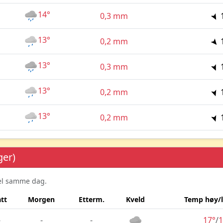
14°
0,3 mm
13°
0,2 mm
13°
0,3 mm
13°
0,2 mm
13°
0,2 mm
ger)
sel samme dag.
tt
Morgen
Etterm.
Kveld
Temp høy/
-
-
-
17°
/
1