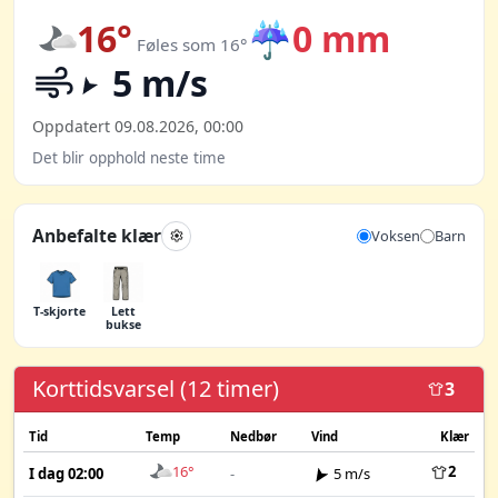
16°
☔
0 mm
Føles som 16°
5 m/s
Oppdatert 09.08.2026, 00:00
Det blir opphold neste time
Anbefalte klær
Voksen
Barn
T-skjorte
Lett
bukse
Korttidsvarsel (12 timer)
3
Tid
Temp
Nedbør
Vind
Klær
16°
2
I dag 02:00
-
5 m/s