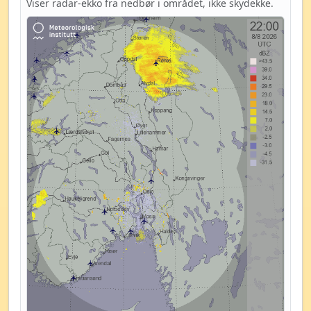
Viser radar-ekko fra nedbør i området, ikke skydekke.