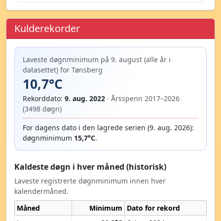
Kulderekorder
Laveste døgnminimum på 9. august (alle år i
datasettet) for Tønsberg
10,7°C
Rekorddato:
9. aug. 2022
· Årsspenn 2017–2026
(3498 døgn)
For dagens dato i den lagrede serien (9. aug. 2026):
døgnminimum
15,7°C
.
Kaldeste døgn i hver måned (historisk)
Laveste registrerte døgnminimum innen hver
kalendermåned.
Måned
Minimum
Dato for rekord