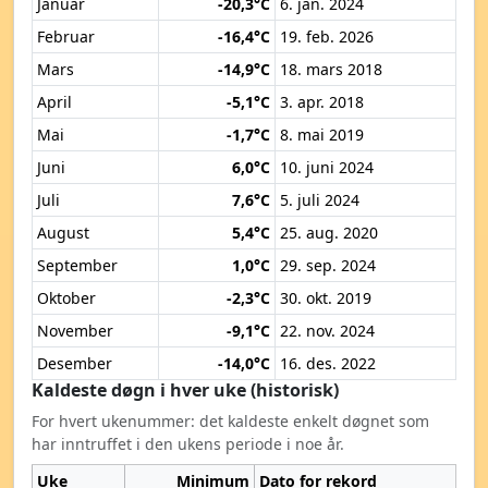
Januar
-20,3°C
6. jan. 2024
Februar
-16,4°C
19. feb. 2026
Mars
-14,9°C
18. mars 2018
April
-5,1°C
3. apr. 2018
Mai
-1,7°C
8. mai 2019
Juni
6,0°C
10. juni 2024
Juli
7,6°C
5. juli 2024
August
5,4°C
25. aug. 2020
September
1,0°C
29. sep. 2024
Oktober
-2,3°C
30. okt. 2019
November
-9,1°C
22. nov. 2024
Desember
-14,0°C
16. des. 2022
Kaldeste døgn i hver uke (historisk)
For hvert ukenummer: det kaldeste enkelt døgnet som
har inntruffet i den ukens periode i noe år.
Uke
Minimum
Dato for rekord