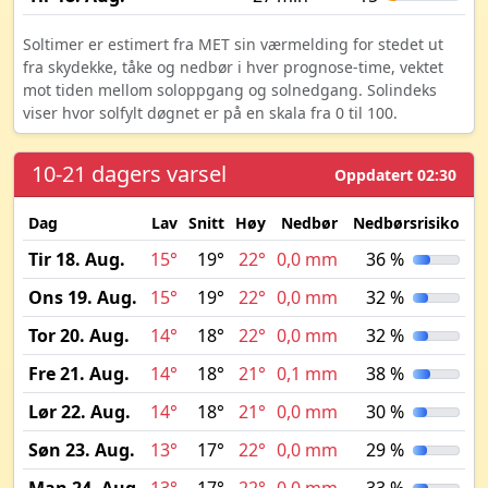
Soltimer er estimert fra MET sin værmelding for stedet ut
fra skydekke, tåke og nedbør i hver prognose-time, vektet
mot tiden mellom soloppgang og solnedgang. Solindeks
viser hvor solfylt døgnet er på en skala fra 0 til 100.
10-21 dagers varsel
Oppdatert 02:30
Dag
Lav
Snitt
Høy
Nedbør
Nedbørsrisiko
M
Tir 18. Aug.
15°
19°
22°
0,0 mm
36 %
Ons 19. Aug.
15°
19°
22°
0,0 mm
32 %
Tor 20. Aug.
14°
18°
22°
0,0 mm
32 %
Fre 21. Aug.
14°
18°
21°
0,1 mm
38 %
Lør 22. Aug.
14°
18°
21°
0,0 mm
30 %
Søn 23. Aug.
13°
17°
22°
0,0 mm
29 %