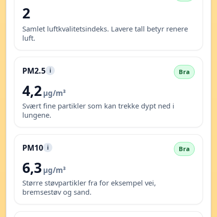
2
Samlet luftkvalitetsindeks. Lavere tall betyr renere
luft.
PM2.5
i
Bra
4,2
µg/m³
Svært fine partikler som kan trekke dypt ned i
lungene.
PM10
i
Bra
6,3
µg/m³
Større støvpartikler fra for eksempel vei,
bremsestøv og sand.