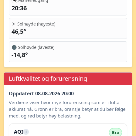
Månenedgang
20:36
☀️ Solhøyde (høyeste)
46,5°
🌑 Solhøyde (laveste)
-14,8°
Luftkvalitet og forurensning
Oppdatert 08.08.2026 20:00
Verdiene viser hvor mye forurensning som er i lufta
akkurat nå. Grønn er bra, oransje betyr at du bør følge
med, og rød betyr høy belastning.
AQI
i
Bra