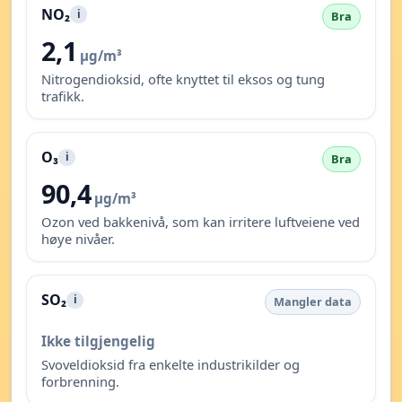
NO₂
i
Bra
2,1
µg/m³
Nitrogendioksid, ofte knyttet til eksos og tung
trafikk.
O₃
i
Bra
90,4
µg/m³
Ozon ved bakkenivå, som kan irritere luftveiene ved
høye nivåer.
SO₂
i
Mangler data
Ikke tilgjengelig
Svoveldioksid fra enkelte industrikilder og
forbrenning.