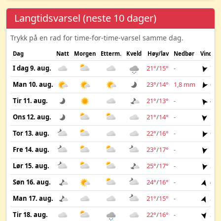
Langtidsvarsel (neste 10 dager)
Trykk på en rad for time-for-time-varsel samme dag.
Dag
Natt
Morgen
Etterm.
Kveld
Høy/lav
Nedbør
Vind
I dag 9. aug.
21°
/
15°
-
7 m
Man 10. aug.
23°
/
14°
1,8 mm
6 m
Tir 11. aug.
21°
/
13°
-
4 m
Ons 12. aug.
21°
/
14°
-
5 m
Tor 13. aug.
22°
/
16°
-
6 m
Fre 14. aug.
23°
/
17°
-
5 m
Lør 15. aug.
25°
/
17°
-
3 m
Søn 16. aug.
24°
/
16°
-
4 m
Man 17. aug.
21°
/
15°
-
3 m
Tir 18. aug.
22°
/
16°
-
3 m