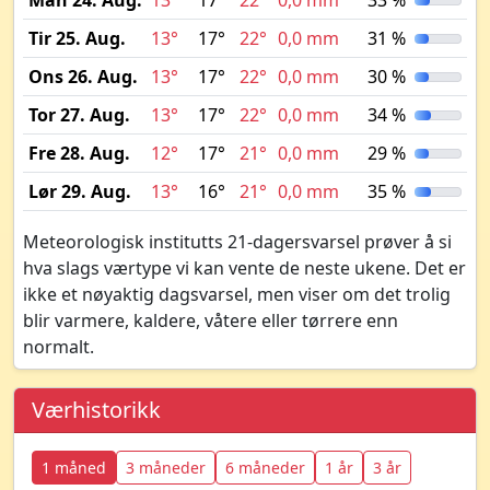
Man 24. Aug.
13°
17°
22°
0,0 mm
33 %
Tir 25. Aug.
13°
17°
22°
0,0 mm
31 %
Ons 26. Aug.
13°
17°
22°
0,0 mm
30 %
Tor 27. Aug.
13°
17°
22°
0,0 mm
34 %
Fre 28. Aug.
12°
17°
21°
0,0 mm
29 %
Lør 29. Aug.
13°
16°
21°
0,0 mm
35 %
Meteorologisk institutts 21-dagersvarsel prøver å si
hva slags værtype vi kan vente de neste ukene. Det er
ikke et nøyaktig dagsvarsel, men viser om det trolig
blir varmere, kaldere, våtere eller tørrere enn
normalt.
Værhistorikk
1 måned
3 måneder
6 måneder
1 år
3 år