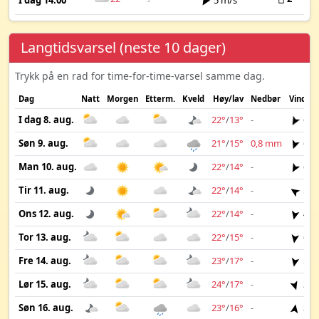
I dag 14:00
-
5 m/s
Langtidsvarsel (neste 10 dager)
Trykk på en rad for time-for-time-varsel samme dag.
Dag
Natt
Morgen
Etterm.
Kveld
Høy/lav
Nedbør
Vind
I dag 8. aug.
22°
/
13°
-
6 m
Søn 9. aug.
21°
/
15°
0,8 mm
6 m
Man 10. aug.
22°
/
14°
-
6 m
Tir 11. aug.
22°
/
14°
-
5 m
Ons 12. aug.
22°
/
14°
-
4 m
Tor 13. aug.
22°
/
15°
-
6 m
Fre 14. aug.
23°
/
17°
-
5 m
Lør 15. aug.
24°
/
17°
-
3 m
Søn 16. aug.
23°
/
16°
-
3 m