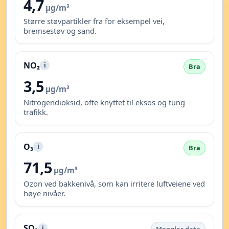
4,7
µg/m³
Større støvpartikler fra for eksempel vei,
bremsestøv og sand.
NO₂
i
Bra
3,5
µg/m³
Nitrogendioksid, ofte knyttet til eksos og tung
trafikk.
O₃
i
Bra
71,5
µg/m³
Ozon ved bakkenivå, som kan irritere luftveiene ved
høye nivåer.
SO₂
i