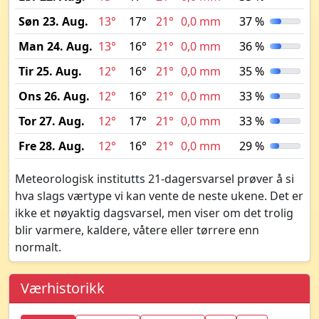
Søn 23. Aug.
13°
17°
21°
0,0 mm
37 %
Man 24. Aug.
13°
16°
21°
0,0 mm
36 %
Tir 25. Aug.
12°
16°
21°
0,0 mm
35 %
Ons 26. Aug.
12°
16°
21°
0,0 mm
33 %
Tor 27. Aug.
12°
17°
21°
0,0 mm
33 %
Fre 28. Aug.
12°
16°
21°
0,0 mm
29 %
Meteorologisk institutts 21-dagersvarsel prøver å si
hva slags værtype vi kan vente de neste ukene. Det er
ikke et nøyaktig dagsvarsel, men viser om det trolig
blir varmere, kaldere, våtere eller tørrere enn
normalt.
Værhistorikk