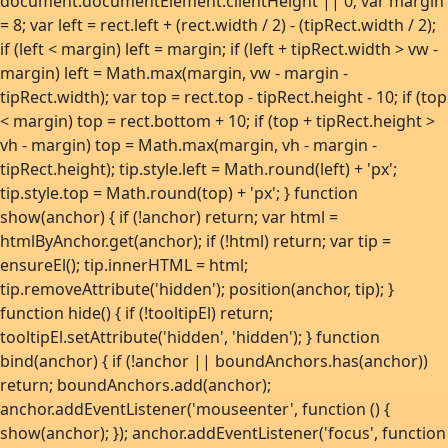
document.documentElement.clientHeight || 0; var margin
= 8; var left = rect.left + (rect.width / 2) - (tipRect.width / 2);
if (left < margin) left = margin; if (left + tipRect.width > vw -
margin) left = Math.max(margin, vw - margin -
tipRect.width); var top = rect.top - tipRect.height - 10; if (top
< margin) top = rect.bottom + 10; if (top + tipRect.height >
vh - margin) top = Math.max(margin, vh - margin -
tipRect.height); tip.style.left = Math.round(left) + 'px';
tip.style.top = Math.round(top) + 'px'; } function
show(anchor) { if (!anchor) return; var html =
htmlByAnchor.get(anchor); if (!html) return; var tip =
ensureEl(); tip.innerHTML = html;
tip.removeAttribute('hidden'); position(anchor, tip); }
function hide() { if (!tooltipEl) return;
tooltipEl.setAttribute('hidden', 'hidden'); } function
bind(anchor) { if (!anchor || boundAnchors.has(anchor))
return; boundAnchors.add(anchor);
anchor.addEventListener('mouseenter', function () {
show(anchor); }); anchor.addEventListener('focus', function