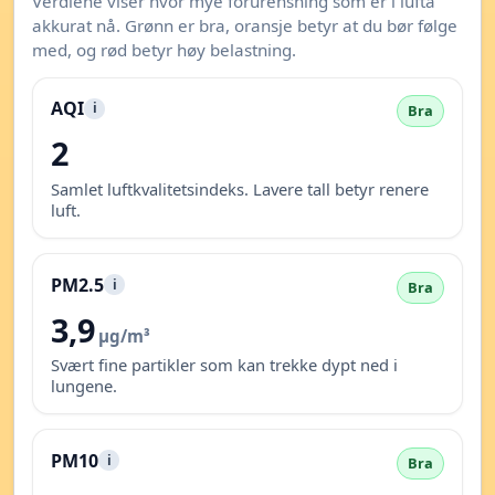
Verdiene viser hvor mye forurensning som er i lufta
akkurat nå. Grønn er bra, oransje betyr at du bør følge
med, og rød betyr høy belastning.
AQI
i
Bra
2
Samlet luftkvalitetsindeks. Lavere tall betyr renere
luft.
PM2.5
i
Bra
3,9
µg/m³
Svært fine partikler som kan trekke dypt ned i
lungene.
PM10
i
Bra