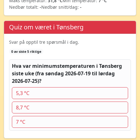
Maks temperatur:
31,8 °C
Min temperatur:
7 °C
Nedbør totalt:
-
Nedbør snitt/dag:
-
Quiz om været i Tønsberg
Svar på opptil tre spørsmål i dag.
0 av siste 5 riktige
Hva var minimumstemperaturen i Tønsberg
siste uke (fra søndag 2026-07-19 til lørdag
2026-07-25)?
5,3 °C
8,7 °C
7 °C