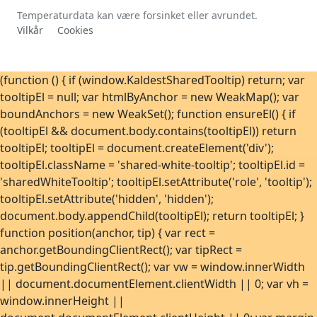
Temperaturdata kan være forsinket eller avrundet.
Vilkår
Cookies
(function () { if (window.KaldestSharedTooltip) return; var
tooltipEl = null; var htmlByAnchor = new WeakMap(); var
boundAnchors = new WeakSet(); function ensureEl() { if
(tooltipEl && document.body.contains(tooltipEl)) return
tooltipEl; tooltipEl = document.createElement('div');
tooltipEl.className = 'shared-white-tooltip'; tooltipEl.id =
'sharedWhiteTooltip'; tooltipEl.setAttribute('role', 'tooltip');
tooltipEl.setAttribute('hidden', 'hidden');
document.body.appendChild(tooltipEl); return tooltipEl; }
function position(anchor, tip) { var rect =
anchor.getBoundingClientRect(); var tipRect =
tip.getBoundingClientRect(); var vw = window.innerWidth
|| document.documentElement.clientWidth || 0; var vh =
window.innerHeight ||