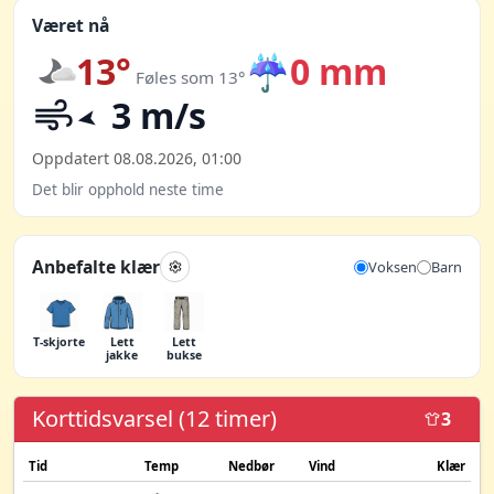
Været nå
13°
☔
0 mm
Føles som 13°
3 m/s
Oppdatert 08.08.2026, 01:00
Det blir opphold neste time
Anbefalte klær
Voksen
Barn
T-skjorte
Lett
Lett
jakke
bukse
Korttidsvarsel (12 timer)
3
Tid
Temp
Nedbør
Vind
Klær