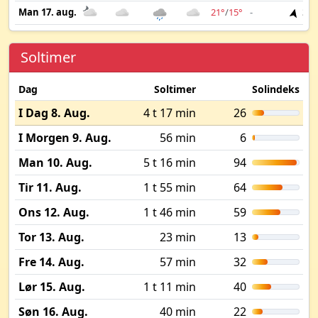
Man 17. aug.
21°
/
15°
-
3 m
Soltimer
Dag
Soltimer
Solindeks
I Dag 8. Aug.
4 t 17 min
26
I Morgen 9. Aug.
56 min
6
Man 10. Aug.
5 t 16 min
94
Tir 11. Aug.
1 t 55 min
64
Ons 12. Aug.
1 t 46 min
59
Tor 13. Aug.
23 min
13
Fre 14. Aug.
57 min
32
Lør 15. Aug.
1 t 11 min
40
Søn 16. Aug.
40 min
22