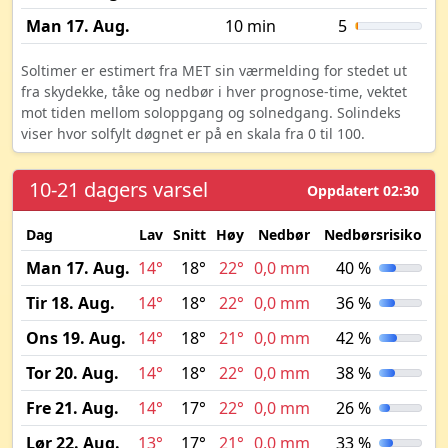
Man 17. Aug.
10 min
5
Soltimer er estimert fra MET sin værmelding for stedet ut
fra skydekke, tåke og nedbør i hver prognose-time, vektet
mot tiden mellom soloppgang og solnedgang. Solindeks
viser hvor solfylt døgnet er på en skala fra 0 til 100.
10-21 dagers varsel
Oppdatert 02:30
Dag
Lav
Snitt
Høy
Nedbør
Nedbørsrisiko
M
Man 17. Aug.
14°
18°
22°
0,0 mm
40 %
Tir 18. Aug.
14°
18°
22°
0,0 mm
36 %
Ons 19. Aug.
14°
18°
21°
0,0 mm
42 %
Tor 20. Aug.
14°
18°
22°
0,0 mm
38 %
Fre 21. Aug.
14°
17°
22°
0,0 mm
26 %
Lør 22. Aug.
13°
17°
21°
0,0 mm
33 %