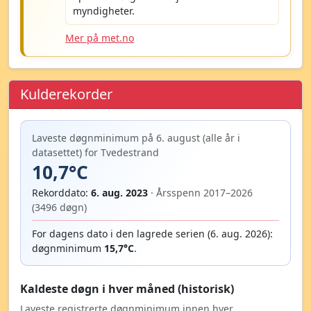
myndigheter.
Mer på met.no
Kulderekorder
Laveste døgnminimum på 6. august (alle år i
datasettet) for Tvedestrand
10,7°C
Rekorddato:
6. aug. 2023
· Årsspenn 2017–2026
(3496 døgn)
For dagens dato i den lagrede serien (6. aug. 2026):
døgnminimum
15,7°C
.
Kaldeste døgn i hver måned (historisk)
Laveste registrerte døgnminimum innen hver