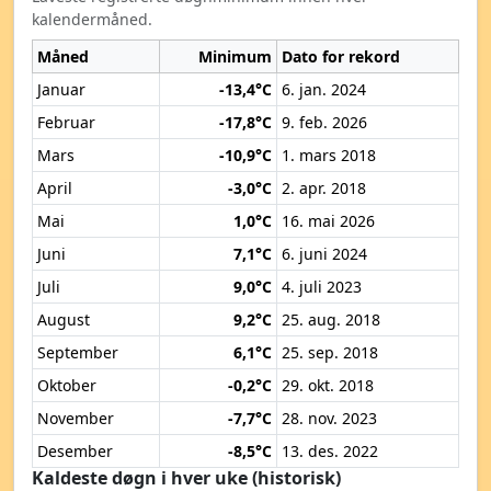
kalendermåned.
Måned
Minimum
Dato for rekord
Januar
-13,4°C
6. jan. 2024
Februar
-17,8°C
9. feb. 2026
Mars
-10,9°C
1. mars 2018
April
-3,0°C
2. apr. 2018
Mai
1,0°C
16. mai 2026
Juni
7,1°C
6. juni 2024
Juli
9,0°C
4. juli 2023
August
9,2°C
25. aug. 2018
September
6,1°C
25. sep. 2018
Oktober
-0,2°C
29. okt. 2018
November
-7,7°C
28. nov. 2023
Desember
-8,5°C
13. des. 2022
Kaldeste døgn i hver uke (historisk)