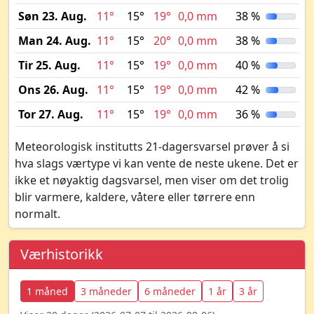
Søn 23. Aug.
11°
15°
19°
0,0 mm
38 %
Man 24. Aug.
11°
15°
20°
0,0 mm
38 %
Tir 25. Aug.
11°
15°
19°
0,0 mm
40 %
Ons 26. Aug.
11°
15°
19°
0,0 mm
42 %
Tor 27. Aug.
11°
15°
19°
0,0 mm
36 %
Meteorologisk institutts 21-dagersvarsel prøver å si
hva slags værtype vi kan vente de neste ukene. Det er
ikke et nøyaktig dagsvarsel, men viser om det trolig
blir varmere, kaldere, våtere eller tørrere enn
normalt.
Værhistorikk
1 måned
3 måneder
6 måneder
1 år
3 år