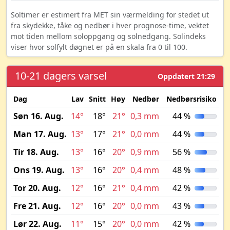
Soltimer er estimert fra MET sin værmelding for stedet ut
fra skydekke, tåke og nedbør i hver prognose-time, vektet
mot tiden mellom soloppgang og solnedgang. Solindeks
viser hvor solfylt døgnet er på en skala fra 0 til 100.
10-21 dagers varsel
Oppdatert 21:29
Dag
Lav
Snitt
Høy
Nedbør
Nedbørsrisiko
M
Søn 16. Aug.
14°
18°
21°
0,3 mm
44 %
Man 17. Aug.
13°
17°
21°
0,0 mm
44 %
Tir 18. Aug.
13°
16°
20°
0,9 mm
56 %
Ons 19. Aug.
13°
16°
20°
0,4 mm
48 %
Tor 20. Aug.
12°
16°
21°
0,4 mm
42 %
Fre 21. Aug.
12°
16°
20°
0,0 mm
43 %
Lør 22. Aug.
11°
15°
20°
0,0 mm
42 %