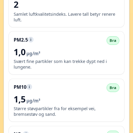
2
Samlet luftkvalitetsindeks. Lavere tall betyr renere
luft.
PM2.5
i
Bra
1,0
µg/m³
Svært fine partikler som kan trekke dypt ned i
lungene.
PM10
i
Bra
1,5
µg/m³
Større støvpartikler fra for eksempel vei,
bremsestøv og sand.