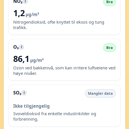
NO₂
i
Bra
1,2
µg/m³
Nitrogendioksid, ofte knyttet til eksos og tung
trafikk.
O₃
i
Bra
86,1
µg/m³
Ozon ved bakkenivå, som kan irritere luftveiene ved
høye nivåer.
SO₂
i
Mangler data
Ikke tilgjengelig
Svoveldioksid fra enkelte industrikilder og
forbrenning.