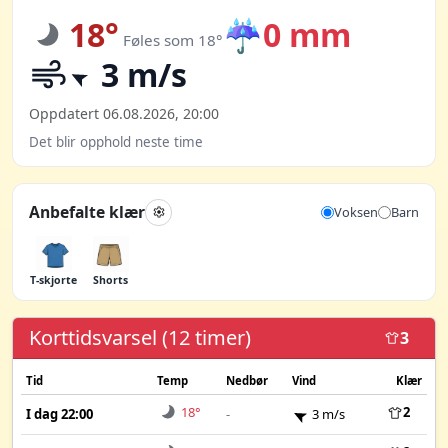
18°
☔
0 mm
Føles som 18°
3 m/s
Oppdatert 06.08.2026, 20:00
Det blir opphold neste time
Anbefalte klær
Voksen
Barn
T-skjorte
Shorts
Korttidsvarsel (12 timer)
3
Tid
Temp
Nedbør
Vind
Klær
18°
2
I dag 22:00
-
3 m/s