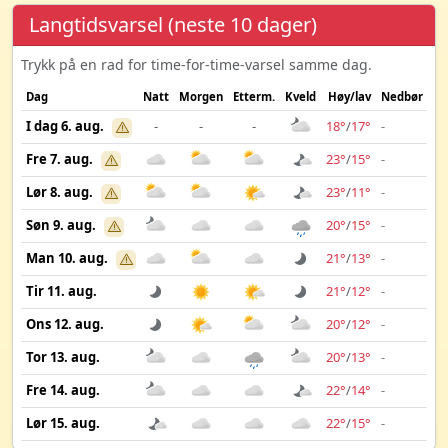
Langtidsvarsel (neste 10 dager)
Trykk på en rad for time-for-time-varsel samme dag.
Dag
Natt
Morgen
Etterm.
Kveld
Høy/lav
Nedbør
Vi
I dag 6. aug.
-
-
-
18°
/
17°
-
Fre 7. aug.
23°
/
15°
-
Lør 8. aug.
23°
/
11°
-
Søn 9. aug.
20°
/
15°
-
Man 10. aug.
21°
/
13°
-
Tir 11. aug.
21°
/
12°
-
Ons 12. aug.
20°
/
12°
-
Tor 13. aug.
20°
/
13°
-
Fre 14. aug.
22°
/
14°
-
Lør 15. aug.
22°
/
15°
-