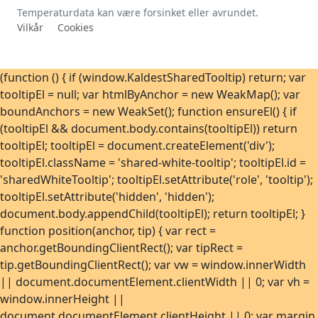
Temperaturdata kan være forsinket eller avrundet.
Vilkår
Cookies
(function () { if (window.KaldestSharedTooltip) return; var
tooltipEl = null; var htmlByAnchor = new WeakMap(); var
boundAnchors = new WeakSet(); function ensureEl() { if
(tooltipEl && document.body.contains(tooltipEl)) return
tooltipEl; tooltipEl = document.createElement('div');
tooltipEl.className = 'shared-white-tooltip'; tooltipEl.id =
'sharedWhiteTooltip'; tooltipEl.setAttribute('role', 'tooltip');
tooltipEl.setAttribute('hidden', 'hidden');
document.body.appendChild(tooltipEl); return tooltipEl; }
function position(anchor, tip) { var rect =
anchor.getBoundingClientRect(); var tipRect =
tip.getBoundingClientRect(); var vw = window.innerWidth
|| document.documentElement.clientWidth || 0; var vh =
window.innerHeight ||
document.documentElement.clientHeight || 0; var margin