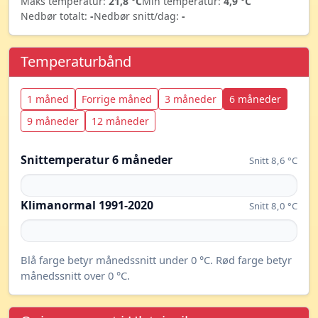
Maks temperatur:
21,8 °C
Min temperatur:
4,9 °C
Nedbør totalt:
-
Nedbør snitt/dag:
-
Temperaturbånd
1 måned
Forrige måned
3 måneder
6 måneder
9 måneder
12 måneder
Snittemperatur 6 måneder
Snitt 8,6 °C
Klimanormal 1991-2020
Snitt 8,0 °C
Blå farge betyr månedssnitt under 0 °C. Rød farge betyr
månedssnitt over 0 °C.