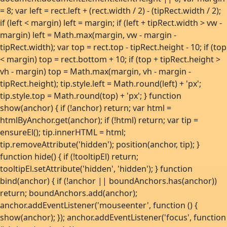
= 8; var left = rect.left + (rect.width / 2) - (tipRect.width / 2);
if (left < margin) left = margin; if (left + tipRect.width > vw -
margin) left = Math.max(margin, vw - margin -
tipRect.width); var top = rect.top - tipRect.height - 10; if (top
< margin) top = rect.bottom + 10; if (top + tipRect.height >
vh - margin) top = Math.max(margin, vh - margin -
tipRect.height); tip.style.left = Math.round(left) + 'px';
tip.style.top = Math.round(top) + 'px'; } function
show(anchor) { if (!anchor) return; var html =
htmlByAnchor.get(anchor); if (!html) return; var tip =
ensureEl(); tip.innerHTML = html;
tip.removeAttribute('hidden'); position(anchor, tip); }
function hide() { if (!tooltipEl) return;
tooltipEl.setAttribute('hidden', 'hidden'); } function
bind(anchor) { if (!anchor || boundAnchors.has(anchor))
return; boundAnchors.add(anchor);
anchor.addEventListener('mouseenter', function () {
show(anchor); }); anchor.addEventListener('focus', function