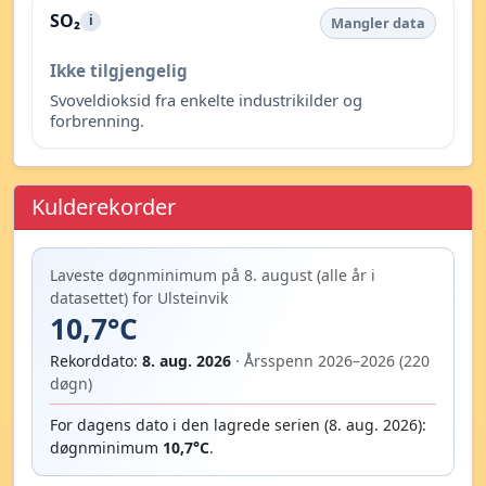
SO₂
i
Mangler data
Ikke tilgjengelig
Svoveldioksid fra enkelte industrikilder og
forbrenning.
Kulderekorder
Laveste døgnminimum på 8. august (alle år i
datasettet) for Ulsteinvik
10,7°C
Rekorddato:
8. aug. 2026
· Årsspenn 2026–2026 (220
døgn)
For dagens dato i den lagrede serien (8. aug. 2026):
døgnminimum
10,7°C
.