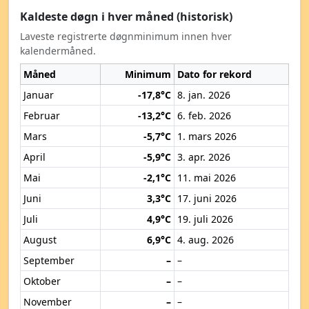
Kaldeste døgn i hver måned (historisk)
Laveste registrerte døgnminimum innen hver
kalendermåned.
Måned
Minimum
Dato for rekord
Januar
-17,8°C
8. jan. 2026
Februar
-13,2°C
6. feb. 2026
Mars
-5,7°C
1. mars 2026
April
-5,9°C
3. apr. 2026
Mai
-2,1°C
11. mai 2026
Juni
3,3°C
17. juni 2026
Juli
4,9°C
19. juli 2026
August
6,9°C
4. aug. 2026
September
–
–
Oktober
–
–
November
–
–