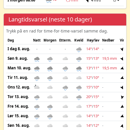
I morgen 08:00
1,5 mm
4 m/s
Langtidsvarsel (neste 10 dager)
Trykk på en rad for time-for-time-varsel samme dag.
Dag
Natt
Morgen
Etterm.
Kveld
Høy/lav
Nedbør
Vind
I dag 8. aug.
-
-
-
14°
/
14°
-
4 
Søn 9. aug.
15°
/
13°
19,5 mm
5 
Man 10. aug.
13°
/
11°
19,5 mm
8 
Tir 11. aug.
12°
/
10°
-
5 
Ons 12. aug.
15°
/
10°
-
3 
Tor 13. aug.
20°
/
15°
-
5 
Fre 14. aug.
17°
/
15°
-
4 
Lør 15. aug.
14°
/
13°
-
4 
Søn 16. aug.
14°
/
12°
-
4 