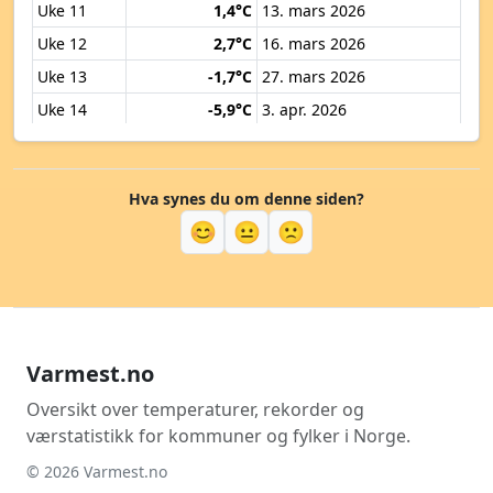
Uke 11
1,4°C
13. mars 2026
Uke 12
2,7°C
16. mars 2026
Uke 13
-1,7°C
27. mars 2026
Uke 14
-5,9°C
3. apr. 2026
Uke 15
-1,3°C
11. apr. 2026
Uke 16
-1,4°C
15. apr. 2026
Hva synes du om denne siden?
Uke 17
0,2°C
26. apr. 2026
😊
😐
🙁
Uke 18
-2,8°C
27. apr. 2026
Uke 19
-1,6°C
5. mai 2026
Uke 20
-2,1°C
11. mai 2026
Uke 21
3,0°C
18. mai 2026
Varmest.no
Uke 22
5,7°C
28. mai 2026
Uke 23
8,4°C
7. juni 2026
Oversikt over temperaturer, rekorder og
værstatistikk for kommuner og fylker i Norge.
Uke 24
5,7°C
11. juni 2026
© 2026 Varmest.no
Uke 25
3,3°C
17. juni 2026