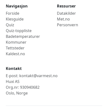
Uke 26
8,4°C
23. juni 2026
Navigasjon
Ressurser
Uke 27
8,3°C
5. juli 2026
Forside
Datakilder
Uke 28
6,4°C
12. juli 2026
Klesguide
Met.no
Quiz
Uke 29
4,9°C
Personvern
19. juli 2026
Quiz-toppliste
Uke 30
6,9°C
23. juli 2026
Badetemperaturer
Uke 31
9,0°C
31. juli 2026
Kommuner
Uke 32
6,9°C
4. aug. 2026
Tettsteder
Kaldest.no
Kontakt
E-post: kontakt@varmest.no
Huxi AS
Org.nr: 930940682
Oslo, Norge