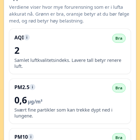
Verdiene viser hvor mye forurensning som er i lufta
akkurat nå. Grønn er bra, oransje betyr at du bør følge
med, og rød betyr høy belastning.
AQI
i
Bra
2
Samlet luftkvalitetsindeks. Lavere tall betyr renere
luft.
PM2.5
i
Bra
0,6
µg/m³
Svært fine partikler som kan trekke dypt ned i
lungene.
PM10
i
Bra