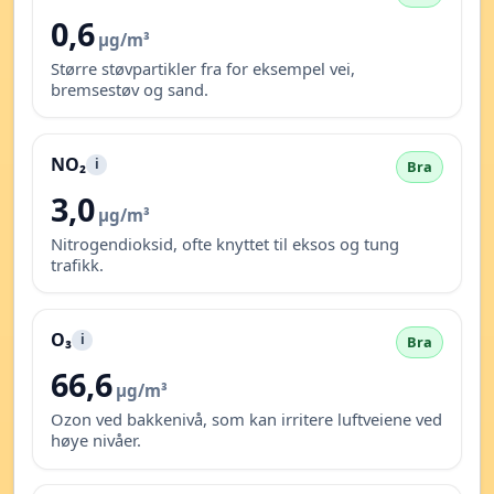
0,6
µg/m³
Større støvpartikler fra for eksempel vei,
bremsestøv og sand.
NO₂
i
Bra
3,0
µg/m³
Nitrogendioksid, ofte knyttet til eksos og tung
trafikk.
O₃
i
Bra
66,6
µg/m³
Ozon ved bakkenivå, som kan irritere luftveiene ved
høye nivåer.