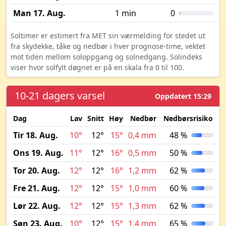
Man 17. Aug.
1 min
0
Soltimer er estimert fra MET sin værmelding for stedet ut
fra skydekke, tåke og nedbør i hver prognose-time, vektet
mot tiden mellom soloppgang og solnedgang. Solindeks
viser hvor solfylt døgnet er på en skala fra 0 til 100.
10-21 dagers varsel
Oppdatert 15:29
Dag
Lav
Snitt
Høy
Nedbør
Nedbørsrisiko
M
Tir 18. Aug.
10°
12°
15°
0,4 mm
48 %
Ons 19. Aug.
11°
12°
16°
0,5 mm
50 %
Tor 20. Aug.
12°
12°
16°
1,2 mm
62 %
Fre 21. Aug.
12°
12°
15°
1,0 mm
60 %
Lør 22. Aug.
12°
12°
15°
1,3 mm
62 %
Søn 23. Aug.
10°
12°
15°
1,4 mm
65 %