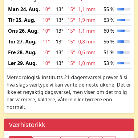
Man 24. Aug.
10°
13°
15°
1,1 mm
55 %
Tir 25. Aug.
10°
13°
15°
1,9 mm
63 %
Ons 26. Aug.
10°
13°
15°
1,1 mm
60 %
Tor 27. Aug.
11°
13°
15°
0,8 mm
56 %
Fre 28. Aug.
10°
13°
15°
0,6 mm
51 %
Lør 29. Aug.
10°
13°
15°
1,0 mm
53 %
Meteorologisk institutts 21-dagersvarsel prøver å si
hva slags værtype vi kan vente de neste ukene. Det er
ikke et nøyaktig dagsvarsel, men viser om det trolig
blir varmere, kaldere, våtere eller tørrere enn
normalt.
Værhistorikk