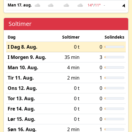
Man 17. aug.
14°
/
11°
-
4 
Soltimer
Dag
Soltimer
Solindeks
I Dag 8. Aug.
0 t
0
I Morgen 9. Aug.
35 min
3
Man 10. Aug.
4 min
0
Tir 11. Aug.
2 min
1
Ons 12. Aug.
0 t
0
Tor 13. Aug.
0 t
0
Fre 14. Aug.
0 t
0
Lør 15. Aug.
0 t
0
Søn 16. Aug.
2 min
1