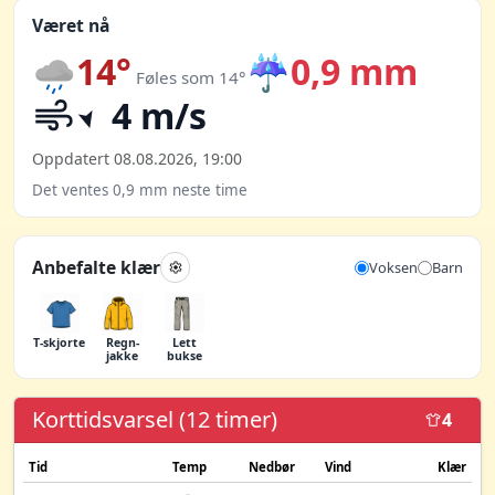
Været nå
14°
☔
0,9 mm
Føles som 14°
4 m/s
Oppdatert 08.08.2026, 19:00
Det ventes 0,9 mm neste time
Anbefalte klær
Voksen
Barn
T-skjorte
Regn­
Lett
jakke
bukse
Korttidsvarsel (12 timer)
4
Tid
Temp
Nedbør
Vind
Klær