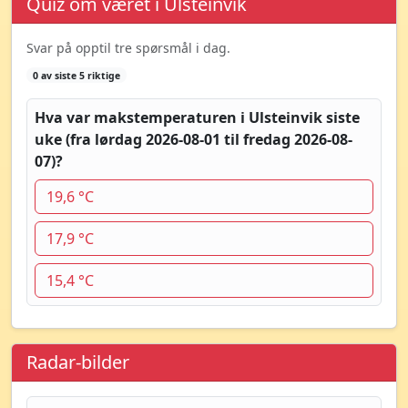
Quiz om været i Ulsteinvik
Svar på opptil tre spørsmål i dag.
0 av siste 5 riktige
Hva var makstemperaturen i Ulsteinvik siste
uke (fra lørdag 2026-08-01 til fredag 2026-08-
07)?
19,6 °C
17,9 °C
15,4 °C
Radar-bilder