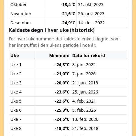
Oktober
-13,4°C
31. okt. 2023
November
-21,6°C
26. nov. 2023
Desember
-24,9°C
14. des. 2022
Kaldeste døgn i hver uke (historisk)
For hvert ukenummer: det kaldeste enkelt døgnet som
har inntruffet i den ukens periode i noe år.
Uke
Minimum
Dato for rekord
Uke 1
-24,3°C
8. jan. 2022
Uke 2
-21,0°C
7. jan. 2026
Uke 3
-20,0°C
21. jan. 2018
Uke 4
-23,6°C
25. jan. 2026
Uke 5
-22,6°C
4. feb. 2021
Uke 6
-25,3°C
5. feb. 2026
Uke 7
-24,5°C
13. feb. 2026
Uke 8
-18,2°C
21. feb. 2018