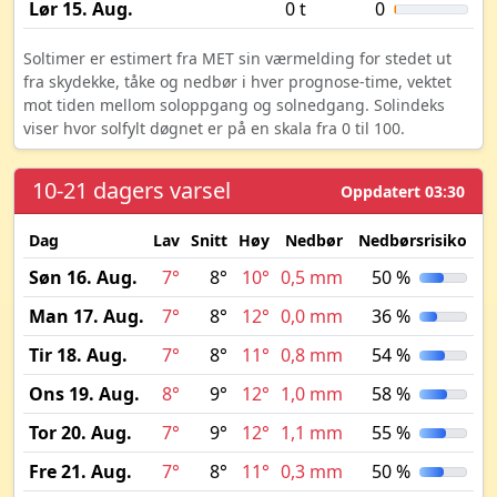
Lør 15. Aug.
0 t
0
Soltimer er estimert fra MET sin værmelding for stedet ut
fra skydekke, tåke og nedbør i hver prognose-time, vektet
mot tiden mellom soloppgang og solnedgang. Solindeks
viser hvor solfylt døgnet er på en skala fra 0 til 100.
10-21 dagers varsel
Oppdatert 03:30
Dag
Lav
Snitt
Høy
Nedbør
Nedbørsrisiko
My
Søn 16. Aug.
7°
8°
10°
0,5 mm
50 %
Man 17. Aug.
7°
8°
12°
0,0 mm
36 %
Tir 18. Aug.
7°
8°
11°
0,8 mm
54 %
Ons 19. Aug.
8°
9°
12°
1,0 mm
58 %
Tor 20. Aug.
7°
9°
12°
1,1 mm
55 %
Fre 21. Aug.
7°
8°
11°
0,3 mm
50 %