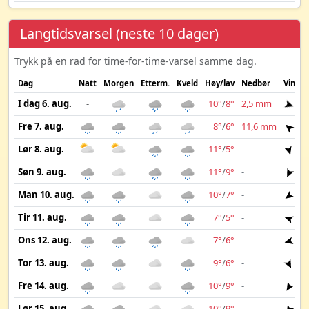
Langtidsvarsel (neste 10 dager)
Trykk på en rad for time-for-time-varsel samme dag.
Dag
Natt
Morgen
Etterm.
Kveld
Høy/lav
Nedbør
Vind
I dag 6. aug.
-
10°
/
8°
2,5 mm
6 
Fre 7. aug.
8°
/
6°
11,6 mm
8 
Lør 8. aug.
11°
/
5°
-
7 
Søn 9. aug.
11°
/
9°
-
9 
Man 10. aug.
10°
/
7°
-
7 
Tir 11. aug.
7°
/
5°
-
9 
Ons 12. aug.
7°
/
6°
-
9 
Tor 13. aug.
9°
/
6°
-
6 
Fre 14. aug.
10°
/
9°
-
6 
Lør 15. aug.
10°
/
9°
-
6 