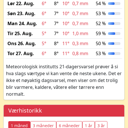
Lør 22. Aug.
6°
8°
10°
0,7 mm
54 %
Søn 23. Aug.
6°
7°
10°
0,7 mm
53 %
Man 24. Aug.
6°
7°
10°
0,7 mm
52 %
Tir 25. Aug.
5°
7°
10°
1,0 mm
59 %
Ons 26. Aug.
5°
8°
11°
0,3 mm
50 %
Tor 27. Aug.
6°
8°
11°
0,8 mm
53 %
Meteorologisk institutts 21-dagersvarsel prøver å si
hva slags værtype vi kan vente de neste ukene. Det er
ikke et nøyaktig dagsvarsel, men viser om det trolig
blir varmere, kaldere, våtere eller tørrere enn
normalt.
Værhistorikk
1 måned
3 måneder
6 måneder
1 år
3 år