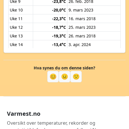
Uke 9
-23,8°C
26. feb. 2018
Uke 10
-20,0°C
9. mars 2023
Uke 11
-22,3°C
16. mars 2018
Uke 12
-18,7°C
25. mars 2023
Uke 13
-19,3°C
26. mars 2018
Uke 14
-13,4°C
3. apr. 2024
Uke 15
-11,0°C
11. apr. 2018
Uke 16
-9,0°C
17. apr. 2017
Hva synes du om denne siden?
Uke 17
-5,2°C
27. apr. 2022
😊
😐
🙁
Uke 18
-5,1°C
3. mai 2021
Uke 19
-5,3°C
6. mai 2019
Uke 20
-2,5°C
17. mai 2020
Uke 21
-1,3°C
21. mai 2020
Varmest.no
Uke 22
-1,8°C
30. mai 2017
Uke 23
-0,8°C
8. juni 2022
Oversikt over temperaturer, rekorder og