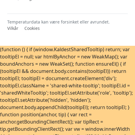
Uke 39
-2,0°C
23. sep. 2019
Uke 40
-6,6°C
5. okt. 2019
Uke 41
-4,6°C
11. okt. 2019
Temperaturdata kan være forsinket eller avrundet.
Vilkår
Cookies
Uke 42
-11,6°C
21. okt. 2023
Uke 43
-9,7°C
28. okt. 2018
Uke 44
-15,1°C
1. nov. 2023
(function () { if (window.KaldestSharedTooltip) return; var
tooltipEl = null; var htmlByAnchor = new WeakMap(); var
Uke 45
-17,6°C
10. nov. 2019
boundAnchors = new WeakSet(); function ensureEl() { if
Uke 46
-18,8°C
17. nov. 2023
(tooltipEl && document.body.contains(tooltipEl)) return
Uke 47
-21,6°C
26. nov. 2023
tooltipEl; tooltipEl = document.createElement('div');
Uke 48
-21,5°C
27. nov. 2023
tooltipEl.className = 'shared-white-tooltip'; tooltipEl.id =
'sharedWhiteTooltip'; tooltipEl.setAttribute('role', 'tooltip');
Uke 49
-22,9°C
4. des. 2023
tooltipEl.setAttribute('hidden', 'hidden');
Uke 50
-24,9°C
14. des. 2022
document.body.appendChild(tooltipEl); return tooltipEl; }
Uke 51
-21,7°C
22. des. 2024
function position(anchor, tip) { var rect =
Uke 52
-16,7°C
1. jan. 2022
anchor.getBoundingClientRect(); var tipRect =
tip.getBoundingClientRect(); var vw = window.innerWidth
Uke 53
-12,2°C
2. jan. 2021