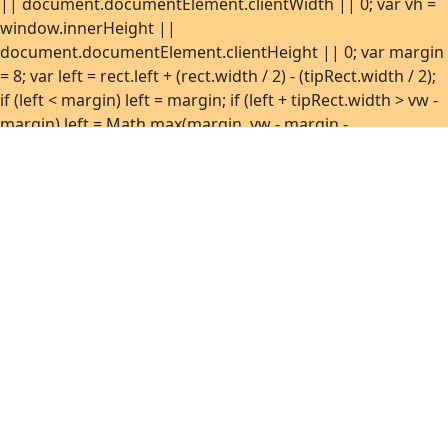
|| document.documentElement.clientWidth || 0; var vh =
window.innerHeight ||
document.documentElement.clientHeight || 0; var margin
= 8; var left = rect.left + (rect.width / 2) - (tipRect.width / 2);
if (left < margin) left = margin; if (left + tipRect.width > vw -
margin) left = Math.max(margin, vw - margin -
tipRect.width); var top = rect.top - tipRect.height - 10; if (top
< margin) top = rect.bottom + 10; if (top + tipRect.height >
vh - margin) top = Math.max(margin, vh - margin -
tipRect.height); tip.style.left = Math.round(left) + 'px';
tip.style.top = Math.round(top) + 'px'; } function
show(anchor) { if (!anchor) return; var html =
htmlByAnchor.get(anchor); if (!html) return; var tip =
ensureEl(); tip.innerHTML = html;
tip.removeAttribute('hidden'); position(anchor, tip); }
function hide() { if (!tooltipEl) return;
tooltipEl.setAttribute('hidden', 'hidden'); } function
bind(anchor) { if (!anchor || boundAnchors.has(anchor))
return; boundAnchors.add(anchor);