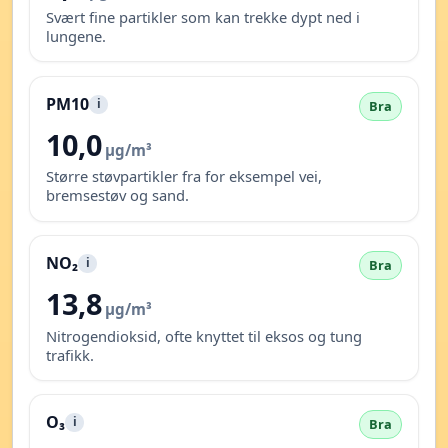
Svært fine partikler som kan trekke dypt ned i
lungene.
PM10
i
Bra
10,0
µg/m³
Større støvpartikler fra for eksempel vei,
bremsestøv og sand.
NO₂
i
Bra
13,8
µg/m³
Nitrogendioksid, ofte knyttet til eksos og tung
trafikk.
O₃
i
Bra