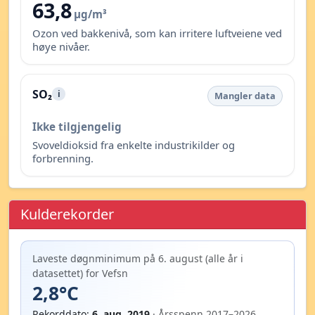
63,8
µg/m³
Ozon ved bakkenivå, som kan irritere luftveiene ved
høye nivåer.
SO₂
i
Mangler data
Ikke tilgjengelig
Svoveldioksid fra enkelte industrikilder og
forbrenning.
Kulderekorder
Laveste døgnminimum på 6. august (alle år i
datasettet) for Vefsn
2,8°C
Rekorddato:
6. aug. 2019
· Årsspenn 2017–2026