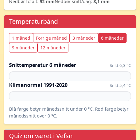
Nedbør totalt:
92 mm
Nedbør snitt/dag:
3,1 mm
Temperaturbånd
1 måned
Forrige måned
3 måneder
6 måneder
9 måneder
12 måneder
Snittemperatur 6 måneder
Snitt 6,3 °C
Klimanormal 1991-2020
Snitt 5,4 °C
Blå farge betyr månedssnitt under 0 °C. Rød farge betyr
månedssnitt over 0 °C.
Quiz om været i Vefsn