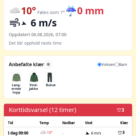
10°
☔
0 mm
Føles som 7°
6 m/s
Oppdatert 06.08.2026, 07:00
Det blir opphold neste time
Anbefalte klær
Voksen
Barn
Lang­
Vind­
Bukse
ermet
jakke
topp
Korttidsvarsel (12 timer)
3
Tid
Temp
Nedbør
Vind
Klær
10°
3
I dag 09:00
-
6 m/s