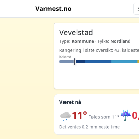
Varmest.no
Vevelstad
Type:
Kommune
· Fylke:
Nordland
Rangering i siste oversikt: 43. kalde
Kaldest
Været nå
11°
☔
0
Føles som 11°
Det ventes 0,2 mm neste time