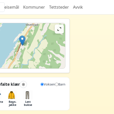
Reisemål
Kommuner
Tettsteder
Avvik
falte klær
Voksen
Barn
rte
Regn­
Lett
jakke
bukse