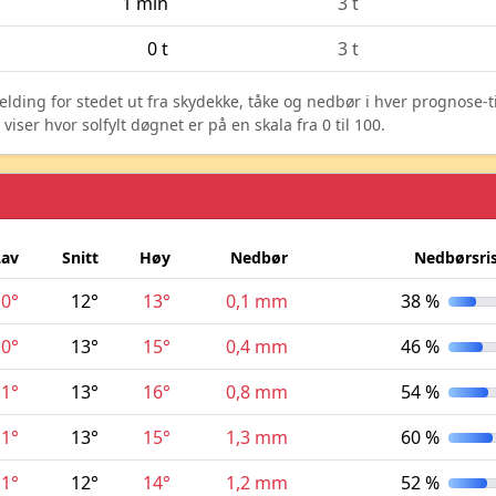
1 min
3 t
0 t
3 t
elding for stedet ut fra skydekke, tåke og nedbør i hver prognose-
ser hvor solfylt døgnet er på en skala fra 0 til 100.
Lav
Snitt
Høy
Nedbør
Nedbørsri
10°
12°
13°
0,1 mm
38 %
10°
13°
15°
0,4 mm
46 %
11°
13°
16°
0,8 mm
54 %
11°
13°
15°
1,3 mm
60 %
11°
12°
14°
1,2 mm
52 %