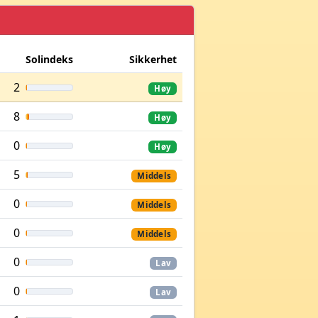
Solindeks
Sikkerhet
2
Høy
8
Høy
0
Høy
5
Middels
0
Middels
0
Middels
0
Lav
0
Lav