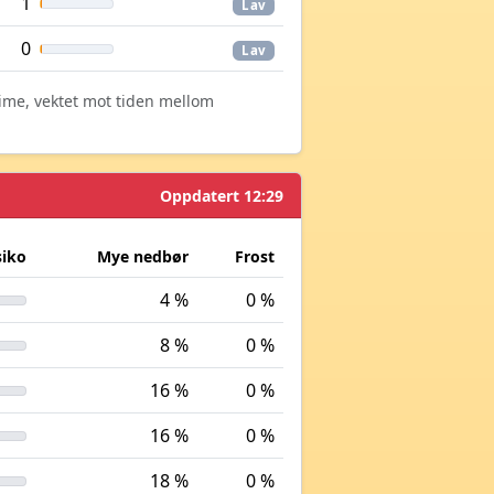
1
Lav
0
Lav
time, vektet mot tiden mellom
Oppdatert 12:29
siko
Mye nedbør
Frost
4 %
0 %
8 %
0 %
16 %
0 %
16 %
0 %
18 %
0 %