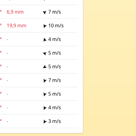
°
6,9 mm
7 m/s
°
19,9 mm
10 m/s
°
-
4 m/s
°
-
5 m/s
°
-
5 m/s
°
-
7 m/s
°
-
5 m/s
°
-
4 m/s
°
-
3 m/s