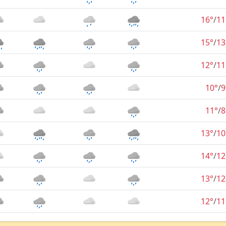
16°
/
11
15°
/
13
12°
/
11
10°
/
9
11°
/
8
13°
/
10
14°
/
12
13°
/
12
12°
/
11