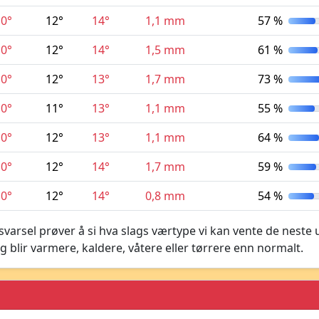
10°
12°
14°
1,1 mm
57 %
10°
12°
14°
1,5 mm
61 %
10°
12°
13°
1,7 mm
73 %
10°
11°
13°
1,1 mm
55 %
10°
12°
13°
1,1 mm
64 %
10°
12°
14°
1,7 mm
59 %
10°
12°
14°
0,8 mm
54 %
varsel prøver å si hva slags værtype vi kan vente de neste 
g blir varmere, kaldere, våtere eller tørrere enn normalt.