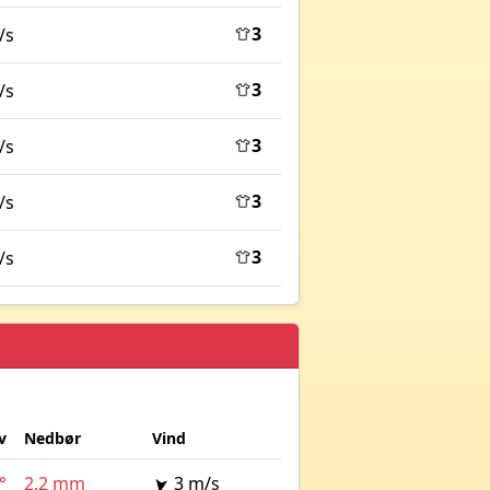
3
/s
3
/s
3
/s
3
/s
3
/s
v
Nedbør
Vind
°
2,2 mm
3 m/s