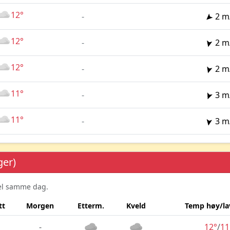
12°
-
2 m
12°
-
2 m
12°
-
2 m
11°
-
3 m
11°
-
3 m
ger)
sel samme dag.
tt
Morgen
Etterm.
Kveld
Temp høy/la
-
12°
/
11