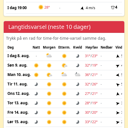
28°
4
I dag 19:00
-
4 m/s
Langtidsvarsel (neste 10 dager)
Trykk på en rad for time-for-time-varsel samme dag.
Dag
Natt
Morgen
Etterm.
Kveld
Høy/lav
Nedbør
Vind
I dag 8. aug.
-
31°
/
23°
-
5 m
Søn 9. aug.
32°
/
19°
-
4 m
Man 10. aug.
36°
/
21°
-
5 m
Tir 11. aug.
32°
/
26°
-
5 m
Ons 12. aug.
27°
/
21°
-
4 m
Tor 13. aug.
28°
/
19°
-
3 m
Fre 14. aug.
30°
/
20°
-
3 m
Lør 15. aug.
33°
/
22°
-
2 m