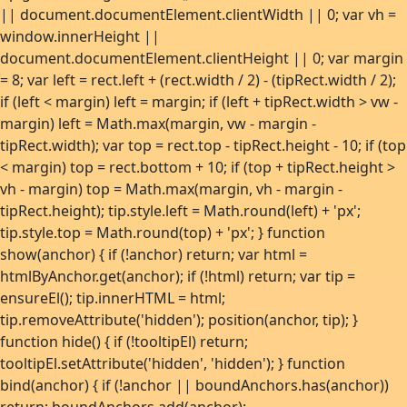
|| document.documentElement.clientWidth || 0; var vh =
window.innerHeight ||
document.documentElement.clientHeight || 0; var margin
= 8; var left = rect.left + (rect.width / 2) - (tipRect.width / 2);
if (left < margin) left = margin; if (left + tipRect.width > vw -
margin) left = Math.max(margin, vw - margin -
tipRect.width); var top = rect.top - tipRect.height - 10; if (top
< margin) top = rect.bottom + 10; if (top + tipRect.height >
vh - margin) top = Math.max(margin, vh - margin -
tipRect.height); tip.style.left = Math.round(left) + 'px';
tip.style.top = Math.round(top) + 'px'; } function
show(anchor) { if (!anchor) return; var html =
htmlByAnchor.get(anchor); if (!html) return; var tip =
ensureEl(); tip.innerHTML = html;
tip.removeAttribute('hidden'); position(anchor, tip); }
function hide() { if (!tooltipEl) return;
tooltipEl.setAttribute('hidden', 'hidden'); } function
bind(anchor) { if (!anchor || boundAnchors.has(anchor))
return; boundAnchors.add(anchor);