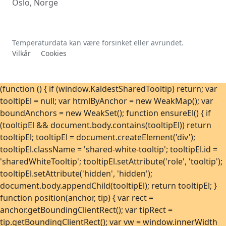
Oslo, Norge
Temperaturdata kan være forsinket eller avrundet.
Vilkår
Cookies
(function () { if (window.KaldestSharedTooltip) return; var
tooltipEl = null; var htmlByAnchor = new WeakMap(); var
boundAnchors = new WeakSet(); function ensureEl() { if
(tooltipEl && document.body.contains(tooltipEl)) return
tooltipEl; tooltipEl = document.createElement('div');
tooltipEl.className = 'shared-white-tooltip'; tooltipEl.id =
'sharedWhiteTooltip'; tooltipEl.setAttribute('role', 'tooltip');
tooltipEl.setAttribute('hidden', 'hidden');
document.body.appendChild(tooltipEl); return tooltipEl; }
function position(anchor, tip) { var rect =
anchor.getBoundingClientRect(); var tipRect =
tip.getBoundingClientRect(); var vw = window.innerWidth