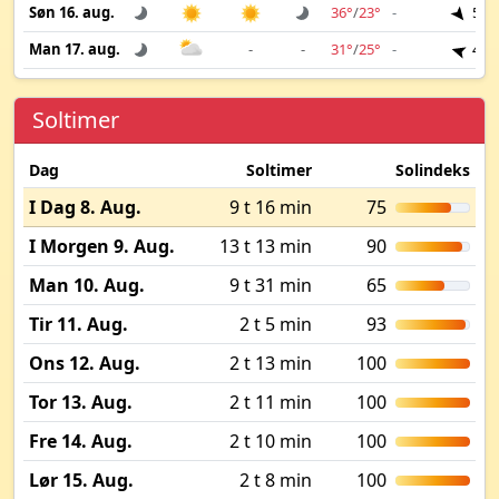
Søn 16. aug.
36°
/
23°
-
5 m
Man 17. aug.
-
-
31°
/
25°
-
4 m
Soltimer
Dag
Soltimer
Solindeks
I Dag 8. Aug.
9 t 16 min
75
I Morgen 9. Aug.
13 t 13 min
90
Man 10. Aug.
9 t 31 min
65
Tir 11. Aug.
2 t 5 min
93
Ons 12. Aug.
2 t 13 min
100
Tor 13. Aug.
2 t 11 min
100
Fre 14. Aug.
2 t 10 min
100
Lør 15. Aug.
2 t 8 min
100