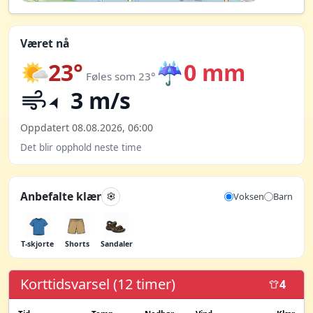
Været nå
23°
☔
0 mm
Føles som 23°
3 m/s
Oppdatert 08.08.2026, 06:00
Det blir opphold neste time
Anbefalte klær
Voksen
Barn
T-skjorte
Shorts
Sandaler
Korttidsvarsel (12 timer)
4