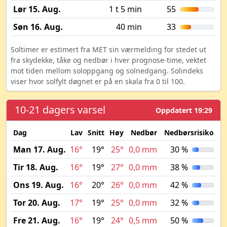
Lør 15. Aug.
1 t 5 min
55
Søn 16. Aug.
40 min
33
Soltimer er estimert fra MET sin værmelding for stedet ut
fra skydekke, tåke og nedbør i hver prognose-time, vektet
mot tiden mellom soloppgang og solnedgang. Solindeks
viser hvor solfylt døgnet er på en skala fra 0 til 100.
10-21 dagers varsel
Oppdatert 19:29
Dag
Lav
Snitt
Høy
Nedbør
Nedbørsrisiko
M
Man 17. Aug.
16°
19°
25°
0,0 mm
30 %
Tir 18. Aug.
16°
19°
27°
0,0 mm
38 %
Ons 19. Aug.
16°
20°
26°
0,0 mm
42 %
Tor 20. Aug.
17°
19°
25°
0,0 mm
32 %
Fre 21. Aug.
16°
19°
24°
0,5 mm
50 %