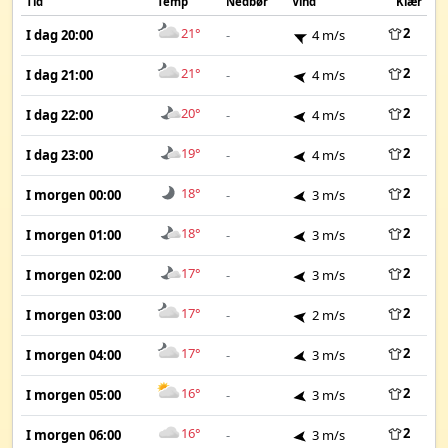
Tid
Temp
Nedbør
Vind
Klær
21°
2
I dag 20:00
-
4 m/s
21°
2
I dag 21:00
-
4 m/s
20°
2
I dag 22:00
-
4 m/s
19°
2
I dag 23:00
-
4 m/s
18°
2
I morgen 00:00
-
3 m/s
18°
2
I morgen 01:00
-
3 m/s
17°
2
I morgen 02:00
-
3 m/s
17°
2
I morgen 03:00
-
2 m/s
17°
2
I morgen 04:00
-
3 m/s
16°
2
I morgen 05:00
-
3 m/s
16°
2
I morgen 06:00
-
3 m/s