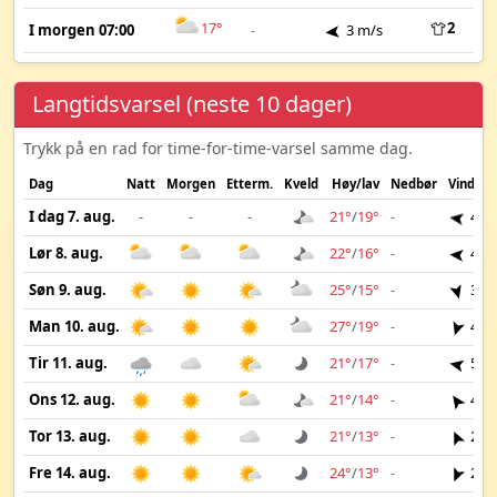
17°
2
I morgen 07:00
-
3 m/s
Langtidsvarsel (neste 10 dager)
Trykk på en rad for time-for-time-varsel samme dag.
Dag
Natt
Morgen
Etterm.
Kveld
Høy/lav
Nedbør
Vind
I dag 7. aug.
-
-
-
21°
/
19°
-
4 m
Lør 8. aug.
22°
/
16°
-
4 m
Søn 9. aug.
25°
/
15°
-
3 m
Man 10. aug.
27°
/
19°
-
4 m
Tir 11. aug.
21°
/
17°
-
5 m
Ons 12. aug.
21°
/
14°
-
4 m
Tor 13. aug.
21°
/
13°
-
2 m
Fre 14. aug.
24°
/
13°
-
2 m