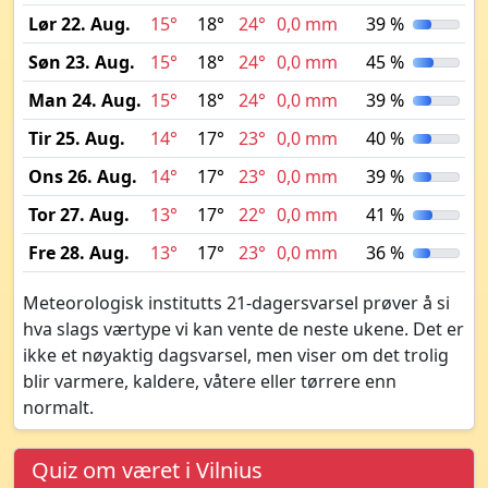
Lør 22. Aug.
15°
18°
24°
0,0 mm
39 %
Søn 23. Aug.
15°
18°
24°
0,0 mm
45 %
Man 24. Aug.
15°
18°
24°
0,0 mm
39 %
Tir 25. Aug.
14°
17°
23°
0,0 mm
40 %
Ons 26. Aug.
14°
17°
23°
0,0 mm
39 %
Tor 27. Aug.
13°
17°
22°
0,0 mm
41 %
Fre 28. Aug.
13°
17°
23°
0,0 mm
36 %
Meteorologisk institutts 21-dagersvarsel prøver å si
hva slags værtype vi kan vente de neste ukene. Det er
ikke et nøyaktig dagsvarsel, men viser om det trolig
blir varmere, kaldere, våtere eller tørrere enn
normalt.
Quiz om været i Vilnius