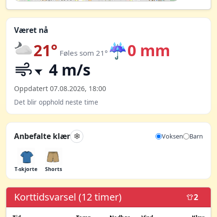
Været nå
21°
☔
0 mm
Føles som 21°
4 m/s
Oppdatert 07.08.2026, 18:00
Det blir opphold neste time
Anbefalte klær
Voksen
Barn
T-skjorte
Shorts
Korttidsvarsel (12 timer)
2