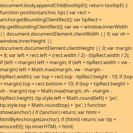
document.body.appendChild(tooltipEl); return tooltipEl; }
function position(anchor, tip) { var rect =
anchor.getBoundingClientRect(); var tipRect =
tip.getBoundingClientRect(); var vw = window.innerWidth
|| document.documentElement.clientWidth || 0; var vh =
window.innerHeight ||
document.documentElement.clientHeight || 0; var margin
= 8; var left = rect.left + (rect.width / 2) - (tipRect.width / 2);
if (left < margin) left = margin; if (left + tipRect.width > vw -
margin) left = Math.max(margin, vw - margin -
tipRect.width); var top = rect.top - tipRect.height - 10; if (top
< margin) top = rect.bottom + 10; if (top + tipRect.height >
vh - margin) top = Math.max(margin, vh - margin -
tipRect.height); tip.style.left = Math.round(left) + 'px';
tip.style.top = Math.round(top) + 'px'; } function
show(anchor) { if (!anchor) return; var html =
htmlByAnchor.get(anchor); if (!html) return; var tip =
ensureEl(); tip.innerHTML = html;