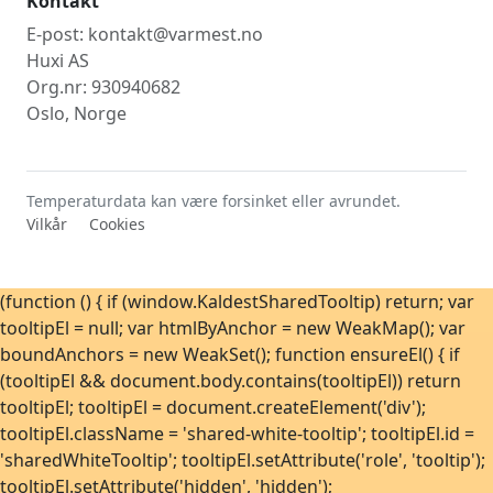
Kontakt
E-post: kontakt@varmest.no
Huxi AS
Org.nr: 930940682
Oslo, Norge
Temperaturdata kan være forsinket eller avrundet.
Vilkår
Cookies
(function () { if (window.KaldestSharedTooltip) return; var
tooltipEl = null; var htmlByAnchor = new WeakMap(); var
boundAnchors = new WeakSet(); function ensureEl() { if
(tooltipEl && document.body.contains(tooltipEl)) return
tooltipEl; tooltipEl = document.createElement('div');
tooltipEl.className = 'shared-white-tooltip'; tooltipEl.id =
'sharedWhiteTooltip'; tooltipEl.setAttribute('role', 'tooltip');
tooltipEl.setAttribute('hidden', 'hidden');