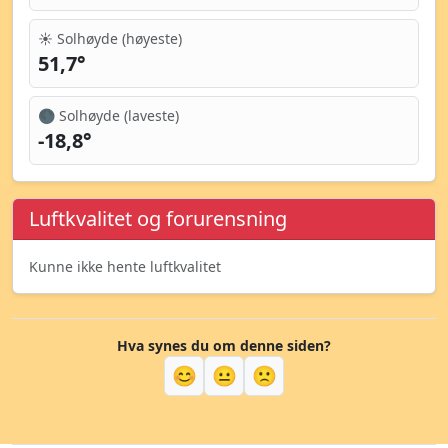
☀️ Solhøyde (høyeste)
51,7°
🌑 Solhøyde (laveste)
-18,8°
Luftkvalitet og forurensning
Kunne ikke hente luftkvalitet
Hva synes du om denne siden?
😊
😐
🙁