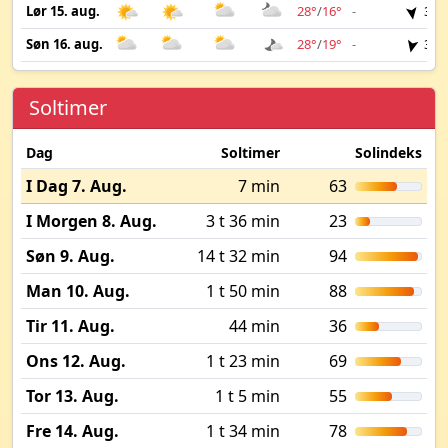
Lør 15. aug.
28°
/
16°
-
3 m
Søn 16. aug.
28°
/
19°
-
3 m
Soltimer
Dag
Soltimer
Solindeks
I Dag 7. Aug.
7 min
63
I Morgen 8. Aug.
3 t 36 min
23
Søn 9. Aug.
14 t 32 min
94
Man 10. Aug.
1 t 50 min
88
Tir 11. Aug.
44 min
36
Ons 12. Aug.
1 t 23 min
69
Tor 13. Aug.
1 t 5 min
55
Fre 14. Aug.
1 t 34 min
78