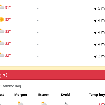
31°
-
5 m
32°
-
4 m
33°
-
4 m
33°
-
4 m
32°
-
3 m
ger)
sel samme dag.
att
Morgen
Etterm.
Kveld
Temp høy
-
33°