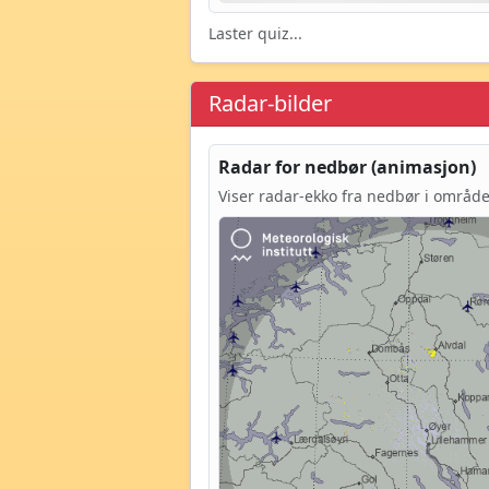
Laster quiz...
Radar-bilder
Radar for nedbør (animasjon)
Viser radar-ekko fra nedbør i område