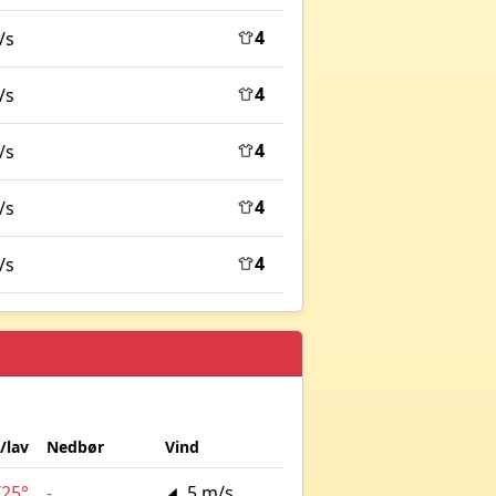
4
/s
4
/s
4
/s
4
/s
4
/s
/lav
Nedbør
Vind
/
25°
-
5 m/s