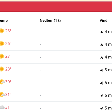
Temp
Nedbør (1 t)
Vind
25°
-
4 m
26°
-
4 m
27°
-
4 m
28°
-
5 m
30°
-
5 m
31°
-
5 m
31°
-
5 m