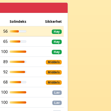
Solindeks
Sikkerhet
56
Høy
65
Høy
100
Høy
89
Middels
92
Middels
68
Middels
100
Lav
100
Lav