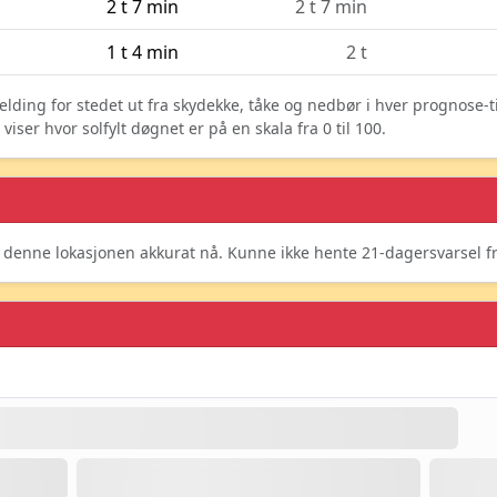
2 t 7 min
2 t 7 min
1 t 4 min
2 t
elding for stedet ut fra skydekke, tåke og nedbør i hver prognose-
ser hvor solfylt døgnet er på en skala fra 0 til 100.
r denne lokasjonen akkurat nå. Kunne ikke hente 21-dagersvarsel 