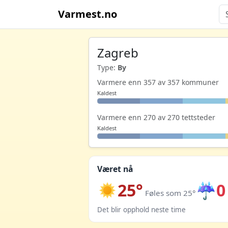
Varmest.no
Zagreb
Type:
By
Varmere enn 357 av 357 kommuner
Kaldest
Varmere enn 270 av 270 tettsteder
Kaldest
Været nå
25°
☔
0
Føles som 25°
Det blir opphold neste time