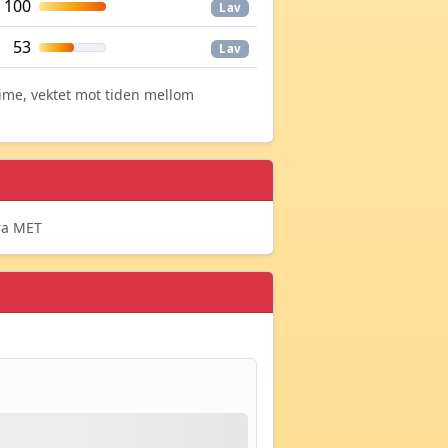
100
Lav
53
Lav
time, vektet mot tiden mellom
fra MET