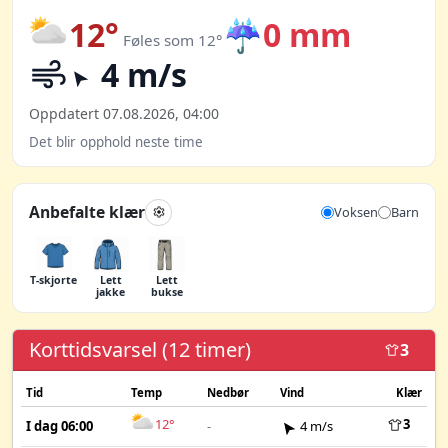
12°
☔
0 mm
Føles som 12°
4 m/s
Oppdatert 07.08.2026, 04:00
Det blir opphold neste time
Anbefalte klær
Voksen
Barn
T-skjorte
Lett
Lett
jakke
bukse
Korttidsvarsel (12 timer)
3
Tid
Temp
Nedbør
Vind
Klær
12°
3
I dag 06:00
-
4 m/s