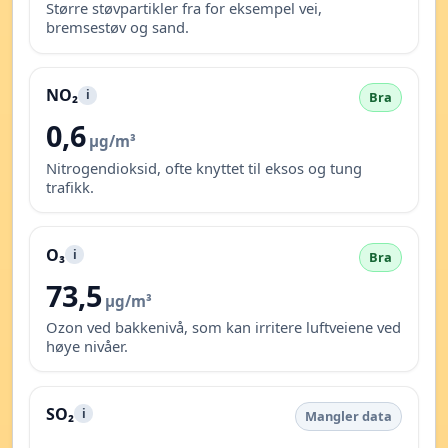
Større støvpartikler fra for eksempel vei,
bremsestøv og sand.
NO₂
i
Bra
0,6
µg/m³
Nitrogendioksid, ofte knyttet til eksos og tung
trafikk.
O₃
i
Bra
73,5
µg/m³
Ozon ved bakkenivå, som kan irritere luftveiene ved
høye nivåer.
SO₂
i
Mangler data