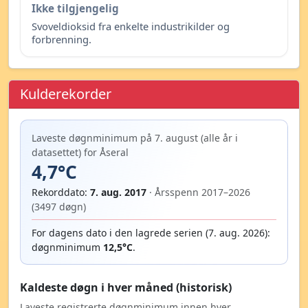
Ikke tilgjengelig
Svoveldioksid fra enkelte industrikilder og
forbrenning.
Kulderekorder
Laveste døgnminimum på 7. august (alle år i
datasettet) for Åseral
4,7°C
Rekorddato:
7. aug. 2017
· Årsspenn 2017–2026
(3497 døgn)
For dagens dato i den lagrede serien (7. aug. 2026):
døgnminimum
12,5°C
.
Kaldeste døgn i hver måned (historisk)
Laveste registrerte døgnminimum innen hver