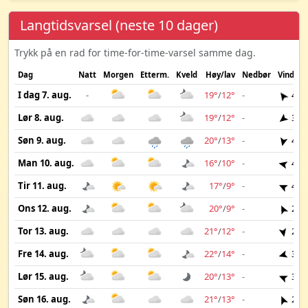
Langtidsvarsel (neste 10 dager)
Trykk på en rad for time-for-time-varsel samme dag.
Dag
Natt
Morgen
Etterm.
Kveld
Høy/lav
Nedbør
Vind
I dag 7. aug.
-
19°
/
12°
-
4 m
Lør 8. aug.
19°
/
12°
-
3 m
Søn 9. aug.
20°
/
13°
-
4 m
Man 10. aug.
16°
/
10°
-
4 m
Tir 11. aug.
17°
/
9°
-
4 m
Ons 12. aug.
20°
/
9°
-
2 m
Tor 13. aug.
21°
/
12°
-
2 m
Fre 14. aug.
22°
/
14°
-
3 m
Lør 15. aug.
20°
/
13°
-
3 m
Søn 16. aug.
21°
/
13°
-
2 m