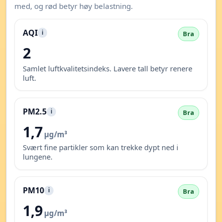
med, og rød betyr høy belastning.
AQI
i
Bra
2
Samlet luftkvalitetsindeks. Lavere tall betyr renere
luft.
PM2.5
i
Bra
1,7
µg/m³
Svært fine partikler som kan trekke dypt ned i
lungene.
PM10
i
Bra
1,9
µg/m³