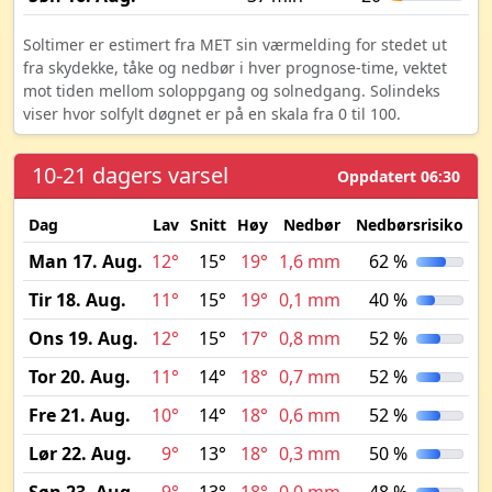
Soltimer er estimert fra MET sin værmelding for stedet ut
fra skydekke, tåke og nedbør i hver prognose-time, vektet
mot tiden mellom soloppgang og solnedgang. Solindeks
viser hvor solfylt døgnet er på en skala fra 0 til 100.
10-21 dagers varsel
Oppdatert 06:30
Dag
Lav
Snitt
Høy
Nedbør
Nedbørsrisiko
M
Man 17. Aug.
12°
15°
19°
1,6 mm
62 %
Tir 18. Aug.
11°
15°
19°
0,1 mm
40 %
Ons 19. Aug.
12°
15°
17°
0,8 mm
52 %
Tor 20. Aug.
11°
14°
18°
0,7 mm
52 %
Fre 21. Aug.
10°
14°
18°
0,6 mm
52 %
Lør 22. Aug.
9°
13°
18°
0,3 mm
50 %