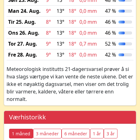
Søn 23. Aug.
9°
13°
18°
0,0 mm
48 %
Man 24. Aug.
9°
13°
18°
0,0 mm
47 %
Tir 25. Aug.
8°
13°
18°
0,0 mm
46 %
Ons 26. Aug.
8°
13°
18°
0,0 mm
46 %
Tor 27. Aug.
9°
13°
18°
0,7 mm
52 %
Fre 28. Aug.
9°
13°
18°
0,0 mm
42 %
Meteorologisk institutts 21-dagersvarsel prøver å si
hva slags værtype vi kan vente de neste ukene. Det er
ikke et nøyaktig dagsvarsel, men viser om det trolig
blir varmere, kaldere, våtere eller tørrere enn
normalt.
Værhistorikk
1 måned
3 måneder
6 måneder
1 år
3 år