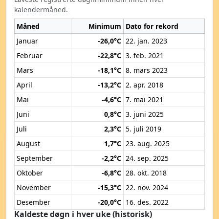
kalendermåned.
Måned
Minimum
Dato for rekord
Januar
-26,0°C
22. jan. 2023
Februar
-22,8°C
3. feb. 2021
Mars
-18,1°C
8. mars 2023
April
-13,2°C
2. apr. 2018
Mai
-4,6°C
7. mai 2021
Juni
0,8°C
3. juni 2025
Juli
2,3°C
5. juli 2019
August
1,7°C
23. aug. 2025
September
-2,2°C
24. sep. 2025
Oktober
-6,8°C
28. okt. 2018
November
-15,3°C
22. nov. 2024
Desember
-20,0°C
16. des. 2022
Kaldeste døgn i hver uke (historisk)