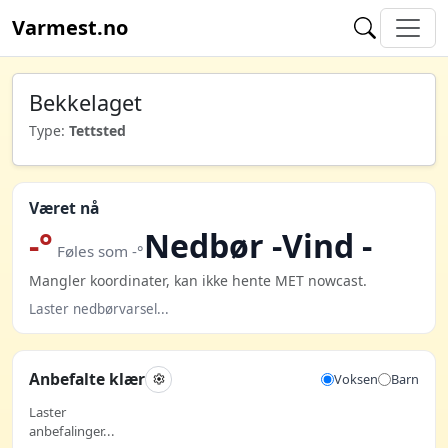
Varmest.no
Bekkelaget
Type:
Tettsted
Været nå
-°
Nedbør -
Vind -
Føles som -°
Mangler koordinater, kan ikke hente MET nowcast.
Laster nedbørvarsel...
Anbefalte klær
Voksen
Barn
Laster
anbefalinger...