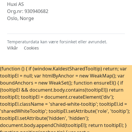
Huxi AS
Org.nr: 930940682
Oslo, Norge
Temperaturdata kan være forsinket eller avrundet.
Vilkår
Cookies
(function () { if (window.KaldestSharedTooltip) return; var
tooltipEl = null; var htmlByAnchor = new WeakMap(); var
boundAnchors = new WeakSet(); function ensureEl() { if
(tooltipEl && document.body.contains(tooltipEl)) return
tooltipEl; tooltipEl = document.createElement('div');
tooltipEl.className = 'shared-white-tooltip'; tooltipEl.id =
'sharedWhiteTooltip'; tooltipEl.setAttribute('role', 'tooltip');
tooltipEl.setAttribute('hidden', 'hidden');
document.body.appendChild(tooltipEl); return tooltipEl; }