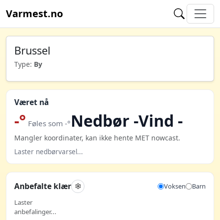
Varmest.no
Brussel
Type:
By
Været nå
-°
Nedbør -
Vind -
Føles som -°
Mangler koordinater, kan ikke hente MET nowcast.
Laster nedbørvarsel...
Anbefalte klær
Voksen
Barn
Laster
anbefalinger...