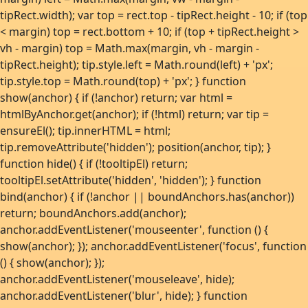
tipRect.width); var top = rect.top - tipRect.height - 10; if (top
< margin) top = rect.bottom + 10; if (top + tipRect.height >
vh - margin) top = Math.max(margin, vh - margin -
tipRect.height); tip.style.left = Math.round(left) + 'px';
tip.style.top = Math.round(top) + 'px'; } function
show(anchor) { if (!anchor) return; var html =
htmlByAnchor.get(anchor); if (!html) return; var tip =
ensureEl(); tip.innerHTML = html;
tip.removeAttribute('hidden'); position(anchor, tip); }
function hide() { if (!tooltipEl) return;
tooltipEl.setAttribute('hidden', 'hidden'); } function
bind(anchor) { if (!anchor || boundAnchors.has(anchor))
return; boundAnchors.add(anchor);
anchor.addEventListener('mouseenter', function () {
show(anchor); }); anchor.addEventListener('focus', function
() { show(anchor); });
anchor.addEventListener('mouseleave', hide);
anchor.addEventListener('blur', hide); } function