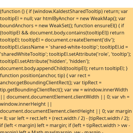
(function () { if (window.KaldestSharedTooltip) return; var
tooltipEl = null; var htmlByAnchor = new WeakMap(); var
boundAnchors = new WeakSet(); function ensureEl() { if
(tooltipEl && document.body.contains(tooltipEl)) return
tooltipEl; tooltipEl = document.createElement('div');
tooltipEl.className = 'shared-white-tooltip'; tooltipEl.id =
'sharedWhiteTooltip'; tooltipEl.setAttribute('role', 'tooltip');
tooltipEl.setAttribute('hidden', 'hidden');
document.body.appendChild(tooltipEl); return tooltipEl; }
function position(anchor, tip) { var rect =
anchor.getBoundingClientRect(); var tipRect =
tip.getBoundingClientRect(); var vw = window.innerWidth
|| document.documentElement.clientWidth || 0; var vh =
window.innerHeight ||
document.documentElement.clientHeight || 0; var margin
= 8; var left = rect.left + (rect.width / 2) - (tipRect.width / 2);
if (left < margin) left = margin; if (left + tipRect.width > vw -
margin) left = Math.max(margin, vw - margin -