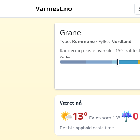
Varmest.no
Grane
Type:
Kommune
· Fylke:
Nordland
Rangering i siste oversikt: 159. kald
Kaldest
Været nå
13°
☔
0
Føles som 13°
Det blir opphold neste time