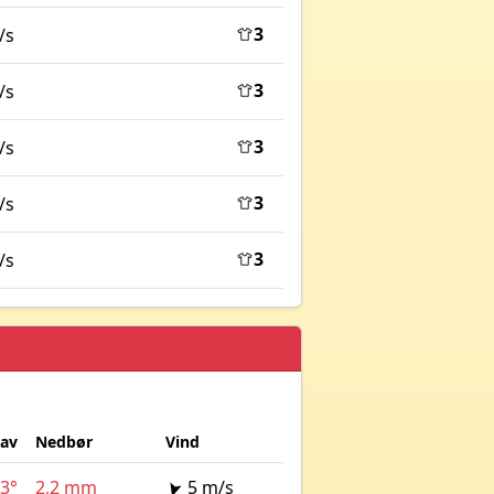
3
/s
3
/s
3
/s
3
/s
3
/s
lav
Nedbør
Vind
3°
2,2 mm
5 m/s