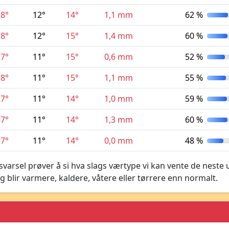
8°
12°
14°
1,1 mm
62 %
8°
12°
15°
1,4 mm
60 %
7°
11°
15°
0,6 mm
52 %
8°
11°
15°
1,1 mm
55 %
7°
11°
14°
1,0 mm
59 %
7°
11°
14°
1,3 mm
60 %
7°
11°
14°
0,0 mm
48 %
varsel prøver å si hva slags værtype vi kan vente de neste 
g blir varmere, kaldere, våtere eller tørrere enn normalt.