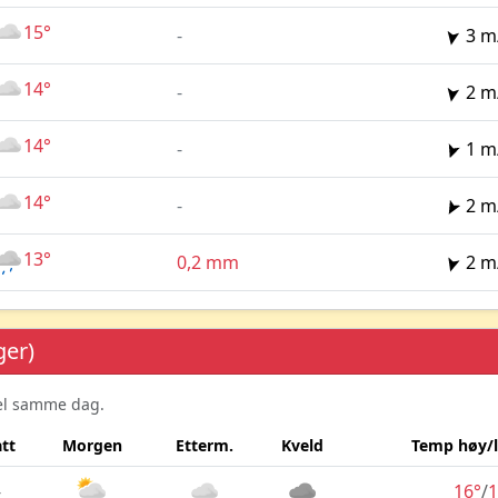
15°
-
3 m
14°
-
2 m
14°
-
1 m
14°
-
2 m
13°
0,2 mm
2 m
ger)
sel samme dag.
tt
Morgen
Etterm.
Kveld
Temp høy/
-
16°
/
1