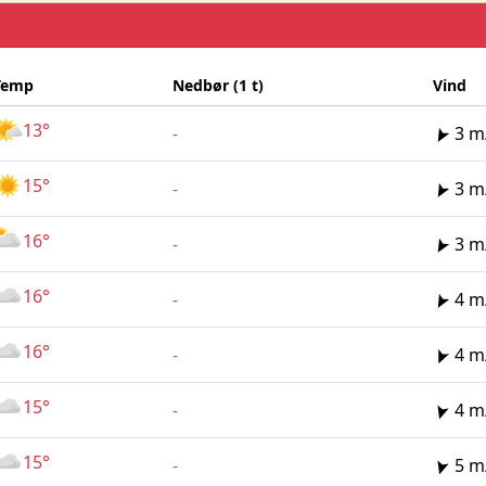
Temp
Nedbør (1 t)
Vind
13°
-
3 m
15°
-
3 m
16°
-
3 m
16°
-
4 m
16°
-
4 m
15°
-
4 m
15°
-
5 m