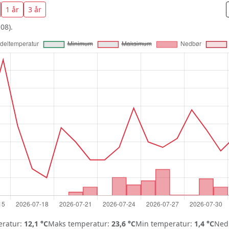
1 år
3 år
08).
ratur:
12,1 °C
Maks temperatur:
23,6 °C
Min temperatur:
1,4 °C
Nedb