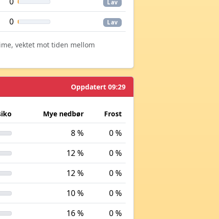
0
Lav
0
Lav
time, vektet mot tiden mellom
Oppdatert 09:29
siko
Mye nedbør
Frost
8 %
0 %
12 %
0 %
12 %
0 %
10 %
0 %
16 %
0 %