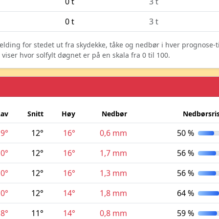
0 t
3 t
0 t
3 t
elding for stedet ut fra skydekke, tåke og nedbør i hver prognose-
ser hvor solfylt døgnet er på en skala fra 0 til 100.
Lav
Snitt
Høy
Nedbør
Nedbørsri
9°
12°
16°
0,6 mm
50 %
10°
12°
16°
1,7 mm
56 %
10°
12°
16°
1,3 mm
56 %
10°
12°
14°
1,8 mm
64 %
8°
11°
14°
0,8 mm
59 %