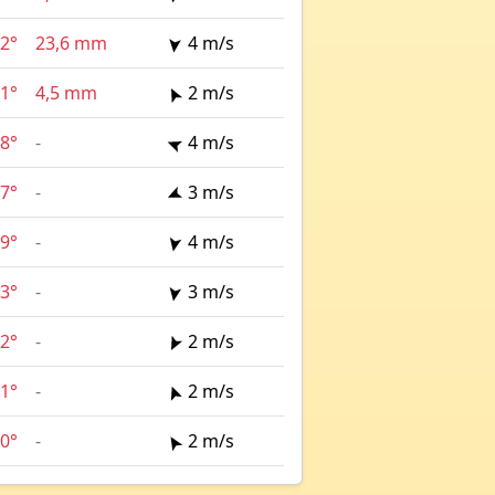
2°
23,6 mm
4 m/s
1°
4,5 mm
2 m/s
8°
-
4 m/s
7°
-
3 m/s
9°
-
4 m/s
3°
-
3 m/s
2°
-
2 m/s
1°
-
2 m/s
0°
-
2 m/s