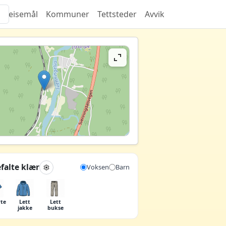
Reisemål
Kommuner
Tettsteder
Avvik
falte klær
Voksen
Barn
rte
Lett
Lett
jakke
bukse