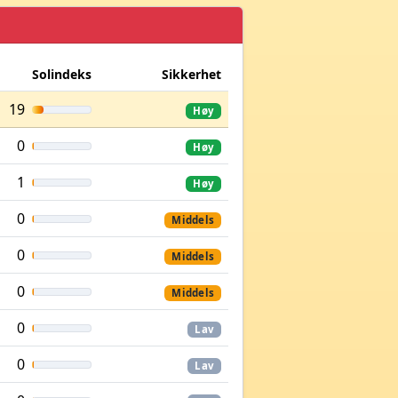
Solindeks
Sikkerhet
19
Høy
0
Høy
1
Høy
0
Middels
0
Middels
0
Middels
0
Lav
0
Lav